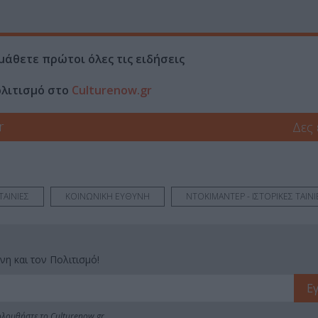
μάθετε πρώτοι όλες τις ειδήσεις
ολιτισμό στο
Culturenow.gr
r
Δες
ΤΑΙΝΙΕΣ
ΚΟΙΝΩΝΙΚΗ ΕΥΘΥΝΗ
ΝΤΟΚΙΜΑΝΤΕΡ - ΙΣΤΟΡΙΚΕΣ ΤΑΙΝΙ
νη και τον Πολιτισμό!
λουθήστε το Culturenow.gr