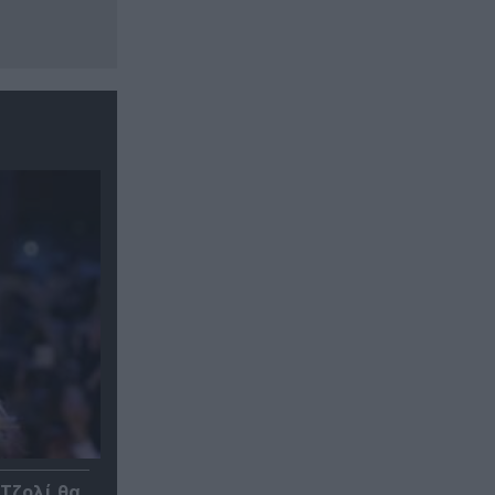
 Τζολί θα