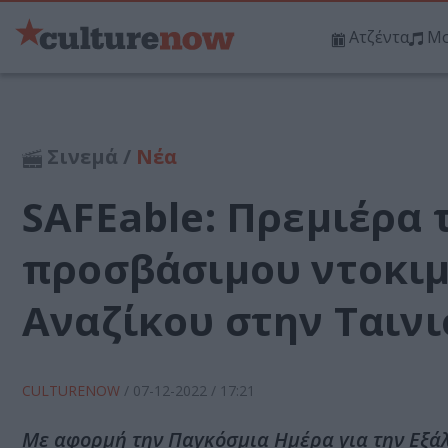
Ατζέντα
Μο
Σινεμά /
Νέα
SAFEable: Πρεμιέρα
προσβάσιμου ντοκιμ
Αναζίκου στην Ταιν
CULTURENOW
/
07-12-2022
/ 17:21
Με αφορμή την Παγκόσμια Ημέρα για την Εξάλε