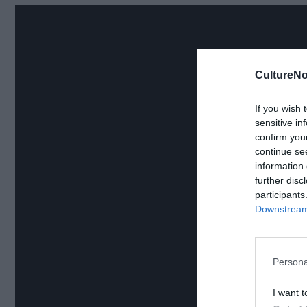
CultureNo
If you wish 
sensitive in
confirm you
continue se
information 
further disc
participants
Downstream 
Persona
I want t