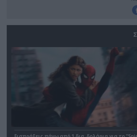
Σ
Εισπράξεις πάνω από 1 δισ. δολάρια για το “Spi