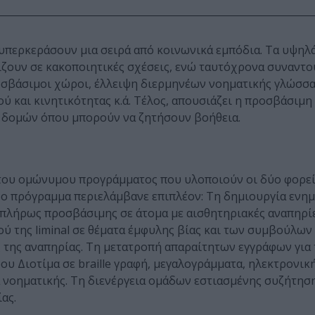
 υπερκεράσουν μια σειρά από κοινωνικά εμπόδια. Τα υψηλ
ίζουν σε κακοποιητικές σχέσεις, ενώ ταυτόχρονα συναντ
οσβάσιμοι χώροι, έλλειψη διερμηνέων νοηματικής γλώσσα
 και κινητικότητας κ.ά. Τέλος, απουσιάζει η προσβάσιμ
ξη δομών όπου μπορούν να ζητήσουν βοήθεια.
του ομώνυμου προγράμματος που υλοποιούν οι δύο φορεί
e. Το πρόγραμμα περιελάμβανε επιπλέον: Τη δημιουργία ενη
, πλήρως προσβάσιμης σε άτομα με αισθητηριακές αναπηρίε
ύ της liminal σε θέματα έμφυλης βίας και των συμβούλων
 της αναπηρίας. Τη μετατροπή απαραίτητων εγγράφων για 
ου Διοτίμα σε braille γραφή, μεγαλογράμματα, ηλεκτρονικ
α νοηματικής. Τη διενέργεια ομάδων εστιασμένης συζήτηση
ας.