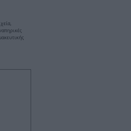
χεία,
ναπηρικές
μακευτικής