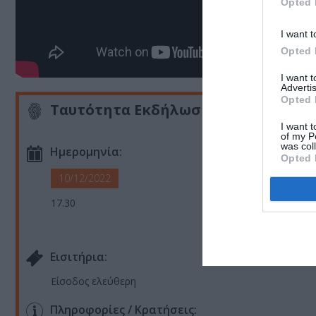
Opted 
I want t
Opted 
I want 
Advertis
Opted 
Ταυτότητα Εκδήλωσης
I want t
of my P
was col
Ημερομηνία:
Opted 
10/12/2022
17.30
Eισιτήρια:
Είσοδος ελεύθερη
Πληροφορίες / Κρατήσεις: