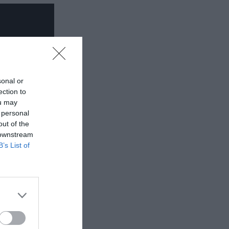
sonal or
ection to
ou may
 personal
out of the
 downstream
B’s List of