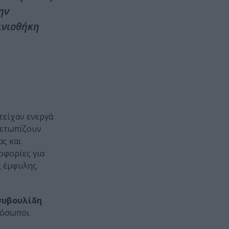
ην
ινιοθήκη
τείχαν ενεργά
μετωπίζουν
ας και
οφορίες για
ς έμφυλης
συβουλίδη
ρόσωποι