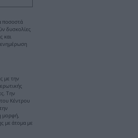
ά ποσοστά
ούν δυσκολίες
ς και
η ενημέρωση
ς με την
μερωτικής
ς. Την
 του Κέντρου
την
ή μορφή,
ς με άτομα με