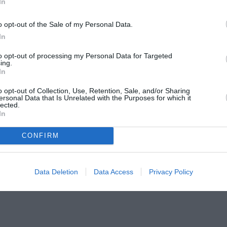
In
o opt-out of the Sale of my Personal Data.
In
to opt-out of processing my Personal Data for Targeted
ing.
In
o opt-out of Collection, Use, Retention, Sale, and/or Sharing
ersonal Data that Is Unrelated with the Purposes for which it
lected.
Τοποθεσία:
In
Ταινιοθήκη της Ελλάδος, Ιερά Οδός 48 & Μεγάλου
CONFIRM
134-136, Αθήνα
Ταινιοθήκη της Ελλάδος
Data Deletion
Data Access
Privacy Policy