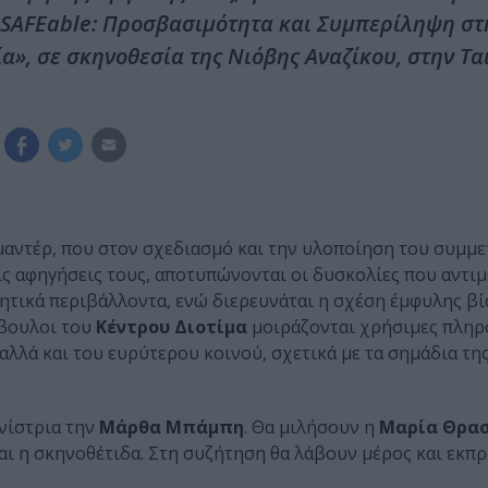
«SAFEable: Προσβασιμότητα και Συμπερίληψη στ
», σε σκηνοθεσία της Νιόβης Αναζίκου, στην Τα
αντέρ, που στον σχεδιασμό και την υλοποίηση του συμμε
ις αφηγήσεις τους, αποτυπώνονται οι δυσκολίες που αντι
ητικά περιβάλλοντα, ενώ διερευνάται η σχέση έμφυλης βί
μβουλοι του
Κέντρου Διοτίμα
μοιράζονται χρήσιμες πληρ
λλά και του ευρύτερου κοινού, σχετικά με τα σημάδια τη
νίστρια την
Μάρθα Μπάμπη
. Θα μιλήσουν η
Μαρία Θρα
αι η σκηνοθέτιδα. Στη συζήτηση θα λάβουν μέρος και εκπ