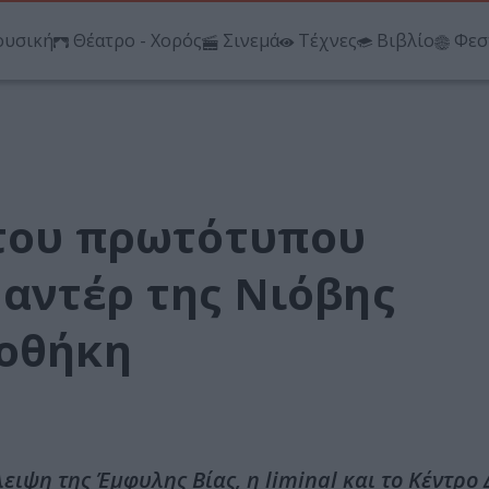
υσική
Θέατρο - Χορός
Σινεμά
Τέχνες
Βιβλίο
Φεσ
 του πρωτότυπου
αντέρ της Νιόβης
ιοθήκη
ιψη της Έμφυλης Βίας, η liminal και το Κέντρο 