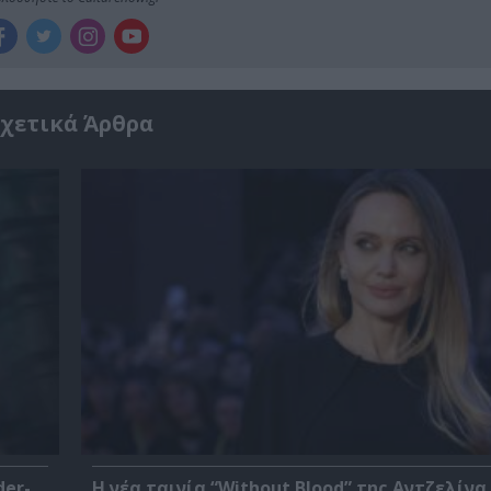
χετικά Άρθρα
der-
Η νέα ταινία “Without Blood” της Αντζελίνα