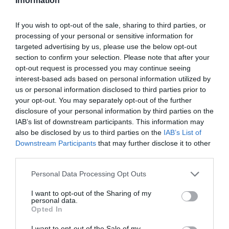
μεταφραστής που ζει μεταξύ των δύο πόλεων. Έγραψε
Information
και σκηνοθέτησε το “The Chicken” (Φεστιβάλ
Κινηματογράφου του Λοκάρνο 2020, Φεστιβάλ
If you wish to opt-out of the sale, sharing to third parties, or
processing of your personal or sensitive information for
Κινηματογράφου της Νέας Υόρκης 2020), μια μικρού
targeted advertising by us, please use the below opt-out
μήκους ταινία, μεταφορά ιστορίας του σπουδαίου
section to confirm your selection. Please note that after your
Naoya Shiga, η οποία έλαβε εγκωμιαστικές κριτικές από
opt-out request is processed you may continue seeing
έντυπα όπως το Variety και το Cahiers du Cinéma.
interest-based ads based on personal information utilized by
Πρόσφατα, το Filmmaker Magazine ανέδειξε τον Neo ως
us or personal information disclosed to third parties prior to
ένα από τα είκοσι πέντε νέα πρόσωπα του ανεξάρτητου
your opt-out. You may separately opt-out of the further
κινηματογράφου (New Faces of Independent Film).
disclosure of your personal information by third parties on the
IAB’s list of downstream participants. This information may
Απόφοιτος του Berlinale Talents Tokyo (2017) και του
also be disclosed by us to third parties on the
IAB’s List of
Sundance Screenwriters and Director’s Lab (2022), ο Neo
Downstream Participants
that may further disclose it to other
βρίσκεται σε φάση παραγωγής της πρώτης του μεγάλου
third parties.
μήκους ταινίας μυθοπλασίας (“Earthquake”) ως
σεναριογράφος και σκηνοθέτης.
Personal Data Processing Opt Outs
I want to opt-out of the Sharing of my
Φιλμογραφία
personal data.
Opted In
アメガラス [Sugar Glass Bottle] (fiction short, 2022)
I want to opt-out of the Sale of my