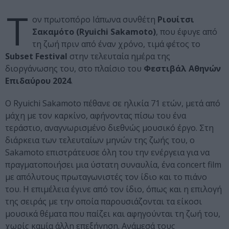
Τ
ον πρωτοπόρο Ιάπωνα συνθέτη
Ριουίτσι
Σακαμότο (Ryuichi Sakamoto)
, που έφυγε από
τη ζωή πριν από έναν χρόνο, τιμά φέτος το
Subset Festival
στην τελευταία ημέρα της
διοργάνωσης του, στο πλαίσιο του
Φεστιβάλ Αθηνών
Επιδαύρου 2024
.
Ο Ryuichi Sakamoto πέθανε σε ηλικία 71 ετών, μετά από
μάχη με τον καρκίνο, αφήνοντας πίσω του ένα
τεράστιο, αναγνωρισμένο διεθνώς μουσικό έργο. Στη
διάρκεια των τελευταίων μηνών της ζωής του, ο
Sakamoto επιστράτευσε όλη του την ενέργεια για να
πραγματοποιήσει μια ύστατη συναυλία, ένα concert film
με απόλυτους πρωταγωνιστές τον ίδιο και το πιάνο
του. Η επιμέλεια έγινε από τον ίδιο, όπως και η επιλογή
της σειράς με την οποία παρουσιάζονται τα είκοσι
μουσικά θέματα που παίζει και αφηγούνται τη ζωή του,
χωρίς καμία άλλη επεξήγηση. Ανάμεσά τους