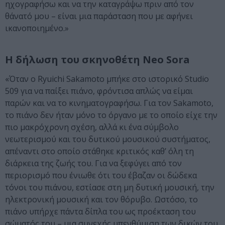
ηχογραφήσω και να την καταγράψω πριν από τον
θάνατό μου – είναι μια παράσταση που με αφήνει
ικανοποιημένο.»
Η δήλωση του σκηνοθέτη Neo Sora
«Όταν ο Ryuichi Sakamoto μπήκε στο ιστορικό Studio
509 για να παίξει πιάνο, φρόντισα απλώς να είμαι
παρών και να το κινηματογραφήσω. Για τον Sakamoto,
το πιάνο δεν ήταν μόνο το όργανο με το οποίο είχε την
πιο μακρόχρονη σχέση, αλλά κι ένα σύμβολο
νεωτερισμού και του δυτικού μουσικού συστήματος,
απέναντι στο οποίο στάθηκε κριτικός καθ’ όλη τη
διάρκεια της ζωής του. Για να ξεφύγει από τον
περιορισμό που ένιωθε ότι του έβαζαν οι δώδεκα
τόνοι του πιάνου, εστίασε στη μη δυτική μουσική, την
ηλεκτρονική μουσική και τον θόρυβο. Ωστόσο, το
πιάνο υπήρχε πάντα δίπλα του ως προέκταση του
σώματός του – μια συνεχής υπενθύμιση των δικών του