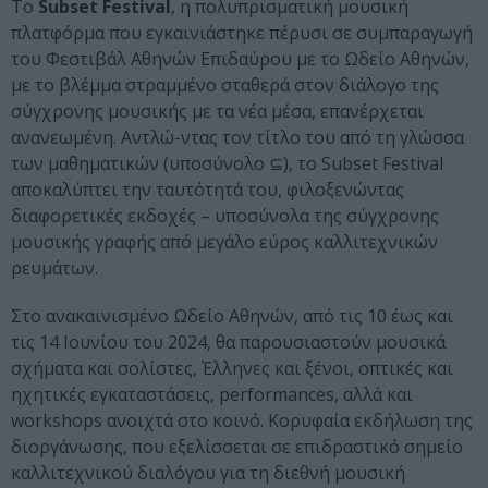
Το
Subset Festival
, η πολυπρισματική μουσική
πλατφόρμα που εγκαινιάστηκε πέρυσι σε συμπαραγωγή
του Φεστιβάλ Αθηνών Επιδαύρου με το Ωδείο Αθηνών,
με το βλέμμα στραμμένο σταθερά στον διάλογο της
σύγχρονης μουσικής με τα νέα μέσα, επανέρχεται
ανανεωμένη. Αντλώ-ντας τον τίτλο του από τη γλώσσα
των μαθηματικών (υποσύνολο ⊆), το Subset Festival
αποκαλύπτει την ταυτότητά του, φιλοξενώντας
διαφορετικές εκδοχές – υποσύνολα της σύγχρονης
μουσικής γραφής από μεγάλο εύρος καλλιτεχνικών
ρευμάτων.
Στο ανακαινισμένο Ωδείο Αθηνών, από τις 10 έως και
τις 14 Ιουνίου του 2024, θα παρουσιαστούν μουσικά
σχήματα και σολίστες, Έλληνες και ξένοι, οπτικές και
ηχητικές εγκαταστάσεις, performances, αλλά και
workshops ανοιχτά στο κοινό. Κορυφαία εκδήλωση της
διοργάνωσης, που εξελίσσεται σε επιδραστικό σημείο
καλλιτεχνικού διαλόγου για τη διεθνή μουσική