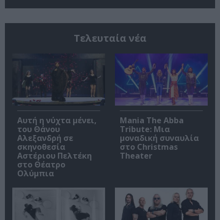
Τελευταία νέα
Αυτή η νύχτα μένει,
Mania The Abba
του Θάνου
Tribute: Μια
Αλεξανδρή σε
μοναδική συναυλία
σκηνοθεσία
στο Christmas
Αστέριου Πελτέκη
Theater
στο Θέατρο
Ολύμπια