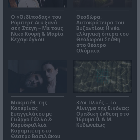
O «Οιδίποδας» του
Θεοδώρα,
Ρόμπερτ Άικ ξανά
Αυτοκράτειρα του
στη Στέγη – Με τους
Βυζαντίου: Η νέα
Νίκο Κουρή & Μαρία
ελληνική όπερα του
Κεχαγιόγλου
Θεόδωρου Στάθη
στο θέατρο
Ολύμπια
Μακμπέθ, της
32οι Πλοές – Το
Κατερίνας
Αίνιγμα της Εικόνας:
Ευαγγελάτου με
Ομαδική έκθεση στο
Γιώργο Γάλλο &
Ίδρυμα Π. & Μ.
Καρυοφυλλιά
Κυδωνιέως
Καραμπέτη στο
Θέατρο Βασιλάκου