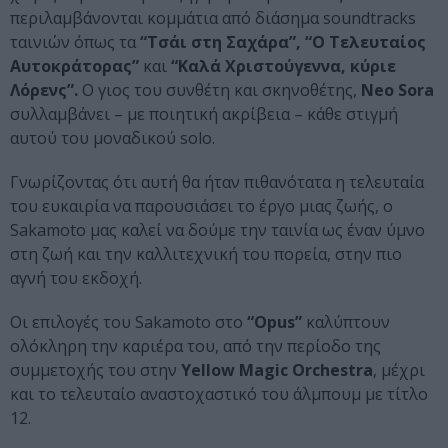
περιλαμβάνονται κομμάτια από διάσημα soundtracks
ταινιών όπως τα
“Τσάι στη Σαχάρα”, “Ο Τελευταίος
Αυτοκράτορας”
και
“Καλά Χριστούγεννα, κύριε
Λόρενς”.
Ο γιος του συνθέτη και σκηνοθέτης,
Neo Sora
συλλαμβάνει – με ποιητική ακρίβεια – κάθε στιγμή
αυτού του μοναδικού solo.
Γνωρίζοντας ότι αυτή θα ήταν πιθανότατα η τελευταία
του ευκαιρία να παρουσιάσει το έργο μιας ζωής, ο
Sakamoto μας καλεί να δούμε την ταινία ως έναν ύμνο
στη ζωή και την καλλιτεχνική του πορεία, στην πιο
αγνή του εκδοχή.
Οι επιλογές του Sakamoto στο
“Opus”
καλύπτουν
ολόκληρη την καριέρα του, από την περίοδο της
συμμετοχής του στην
Yellow Magic Orchestra
, μέχρι
και το τελευταίο αναστοχαστικό του άλμπουμ με τίτλο
12.