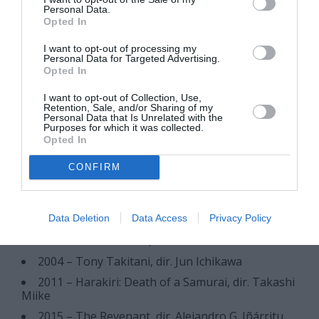
The Chicken [鶏] (fiction short, 2020)
Personal Data.
Opted In
RYUICHI SAKAMOTO – Selected
Filmography
I want to opt-out of processing my
Personal Data for Targeted Advertising.
Opted In
1983 – Merry Christmas, Mr. Lawrence, dir. Nagisa
Oshima (BAFTA Winner)
I want to opt-out of Collection, Use,
Retention, Sale, and/or Sharing of my
1987 – The Last Emperor, dir. Bernardo Bertolucci
Personal Data that Is Unrelated with the
(Academy Award & Golden Globe Winner)
Purposes for which it was collected.
Opted In
1990 – Sheltering Sky, dir. Bernardo Bertolucci
(Golden Globe Winner)
CONFIRM
1991 – High Heels, dir. Pedro Almodovar
1992 – Wuthering Heights, dir. Peter Kominsky
Data Deletion
Data Access
Privacy Policy
1993 – Little Buddha, dir. Bernardo Bertolucci
2002 – Femme Fatale, dir. Brian DePalma
2004 – Tony Takitani, dir. Jun Ichikawa
2011 – Harakiri: Death of a Samurai, dir. Takashi
Miike
2015 – The Revenant, dir. Alejandro G. Iñárritu