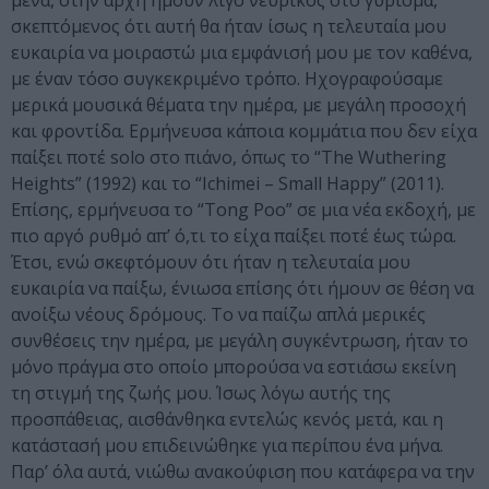
μένα, στην αρχή ήμουν λίγο νευρικός στο γύρισμα,
σκεπτόμενος ότι αυτή θα ήταν ίσως η τελευταία μου
ευκαιρία να μοιραστώ μια εμφάνισή μου με τον καθένα,
με έναν τόσο συγκεκριμένο τρόπο. Ηχογραφούσαμε
μερικά μουσικά θέματα την ημέρα, με μεγάλη προσοχή
και φροντίδα. Ερμήνευσα κάποια κομμάτια που δεν είχα
παίξει ποτέ solo στο πιάνο, όπως το “The Wuthering
Heights” (1992) και το “Ichimei – Small Happy” (2011).
Επίσης, ερμήνευσα το “Tong Poo” σε μια νέα εκδοχή, με
πιο αργό ρυθμό απ’ ό,τι το είχα παίξει ποτέ έως τώρα.
Έτσι, ενώ σκεφτόμουν ότι ήταν η τελευταία μου
ευκαιρία να παίξω, ένιωσα επίσης ότι ήμουν σε θέση να
ανοίξω νέους δρόμους. Το να παίζω απλά μερικές
συνθέσεις την ημέρα, με μεγάλη συγκέντρωση, ήταν το
μόνο πράγμα στο οποίο μπορούσα να εστιάσω εκείνη
τη στιγμή της ζωής μου. Ίσως λόγω αυτής της
προσπάθειας, αισθάνθηκα εντελώς κενός μετά, και η
κατάστασή μου επιδεινώθηκε για περίπου ένα μήνα.
Παρ’ όλα αυτά, νιώθω ανακούφιση που κατάφερα να την