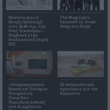
Μεσοτοιχίες ή
The Magician’s
Μικρή Προσευχή
Farewell: Οι Uriah
στις 3κ46 π.μ., της
Heep στο Floyd
Εύας Οικονόμου –
Βαμβακά στην
Εναλλακτική Σκηνή
ΕΛΣ
«Απομακρυσμένα
25 αναγνωστικές
Βουνά και Ποτάμια:
προτάσεις για τον
Πνευματική
Αύγουστο
Πατρίδα»:
Περιοδική έκθεση
στο Διαχρονικό