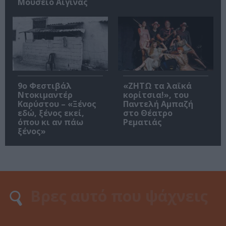
Μουσείο Αίγινας
9ο Φεστιβάλ
«ΖΗΤΩ τα λαϊκά
Ντοκιμαντέρ
κορίτσια!», του
Καρύστου – «Ξένος
Παντελή Αμπαζή
εδώ, ξένος εκεί,
στο Θέατρο
όπου κι αν πάω
Ρεματιάς
ξένος»