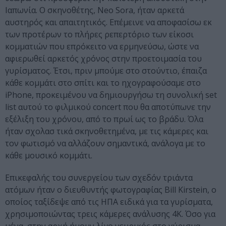
Ιαπωνία. Ο σκηνοθέτης, Neo Sora, ήταν αρκετά
αυστηρός και απαιτητικός. Επέμεινε να αποφασίσω εκ
των προτέρων το πλήρες ρεπερτόριο των είκοσι
κομματιών που επρόκειτο να ερμηνεύσω, ώστε να
αφιερωθεί αρκετός χρόνος στην προετοιμασία του
γυρίσματος. Έτσι, πριν μπούμε στο στούντιο, έπαιζα
κάθε κομμάτι στο σπίτι και το ηχογραφούσαμε στο
iPhone, προκειμένου να δημιουργήσω τη συνολική set
list αυτού το φιλμικού concert που θα αποτύπωνε την
εξέλιξη του χρόνου, από το πρωί ως το βράδυ. Όλα
ήταν σχολασ τικά σκηνοθετημένα, με τις κάμερες και
τον φωτισμό να αλλάζουν σημαντικά, ανάλογα με το
κάθε μουσικό κομμάτι.
Επικεφαλής του συνεργείου των σχεδόν τριάντα
ατόμων ήταν ο διευθυντής φωτογραφίας Bill Kirstein, ο
οποίος ταξίδεψε από τις ΗΠΑ ειδικά για τα γυρίσματα,
χρησιμοποιώντας τρεις κάμερες ανάλυσης 4K. Όσο για