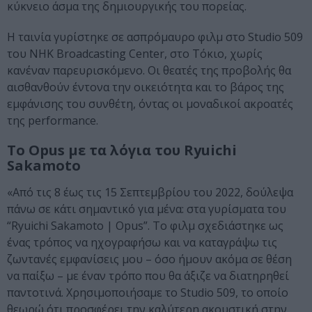
κύκνειο άσμα της δημιουργικής του πορείας.
Η ταινία γυρίστηκε σε ασπρόμαυρο φιλμ στο Studio 509
του NHK Broadcasting Center, στο Τόκιο, χωρίς
κανέναν παρευρισκόμενο. Οι θεατές της προβολής θα
αισθανθούν έντονα την οικειότητα και το βάρος της
εμφάνισης του συνθέτη, όντας οι μοναδικοί ακροατές
της performance.
Το Opus με τα λόγια του Ryuichi
Sakamoto
«Από τις 8 έως τις 15 Σεπτεμβρίου του 2022, δούλεψα
πάνω σε κάτι σημαντικό για μένα: στα γυρίσματα του
“Ryuichi Sakamoto | Opus”. Το φιλμ σχεδιάστηκε ως
ένας τρόπος να ηχογραφήσω και να καταγράψω τις
ζωντανές εμφανίσεις μου – όσο ήμουν ακόμα σε θέση
να παίξω – με έναν τρόπο που θα άξιζε να διατηρηθεί
παντοτινά. Χρησιμοποιήσαμε το Studio 509, το οποίο
θεωρώ ότι προσφέρει την καλύτερη ακουστική στην