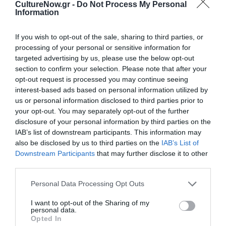
CultureNow.gr -
Do Not Process My Personal
Σάββατο 21:00 | Κυριακή 20:00
Information
Τοποθεσία:
If you wish to opt-out of the sale, sharing to third parties, or
processing of your personal or sensitive information for
Θέατρο 104, Ευμολπιδών 41, Γκάζι, Αθήνα
targeted advertising by us, please use the below opt-out
section to confirm your selection. Please note that after your
Θέατρο 104
opt-out request is processed you may continue seeing
interest-based ads based on personal information utilized by
Eισιτήρια:
us or personal information disclosed to third parties prior to
your opt-out. You may separately opt-out of the further
12 € κανονικό, 8 € μειωμένο (ανέργων, φοιτητικό,
disclosure of your personal information by third parties on the
ατέλειες)
IAB’s list of downstream participants. This information may
also be disclosed by us to third parties on the
IAB’s List of
Πληροφορίες / Κρατήσεις:
Downstream Participants
that may further disclose it to other
Τηλ.: 210 3455020 |
104.gr
third parties.
Personal Data Processing Opt Outs
Ακολουθήστε το Culturenow.gr στο
Google News
και
μάθετε πρώτοι όλες τις ειδήσεις
I want to opt-out of the Sharing of my
personal data.
Opted In
Δείτε όλα τα
τελευταία νέα
για την Τέχνη και τον