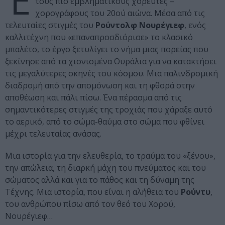
Έ
τους πιο εμβληματικούς χορευτές –
χορογράφους του 20ού αιώνα. Μέσα από τις
τελευταίες στιγμές του
Ρούντολφ Νουρέγιεφ
, ενός
καλλιτέχνη που «επαναπροσδιόρισε» το κλασικό
μπαλέτο, το έργο ξετυλίγει το νήμα μιας πορείας που
ξεκίνησε από τα χιονισμένα Ουράλια για να κατακτήσει
τις μεγαλύτερες σκηνές του κόσμου. Μια παλινδρομική
διαδρομή από την απομόνωση και τη φθορά στην
αποθέωση και πάλι πίσω. Ένα πέρασμα από τις
σημαντικότερες στιγμές της τροχιάς που χάραξε αυτό
το αερικό, από το σώμα-θαύμα στο σώμα που φθίνει
μέχρι τελευταίας ανάσας.
Μια ιστορία για την ελευθερία, το τραύμα του «ξένου»,
την απώλεια, τη διαρκή μάχη του πνεύματος και του
σώματος αλλά και για το πάθος και τη δύναμη της
Τέχνης. Μια ιστορία, που είναι η αλήθεια του
Ρούντυ
,
του ανθρώπου πίσω από τον θεό του Χορού,
Νουρέγιεφ…