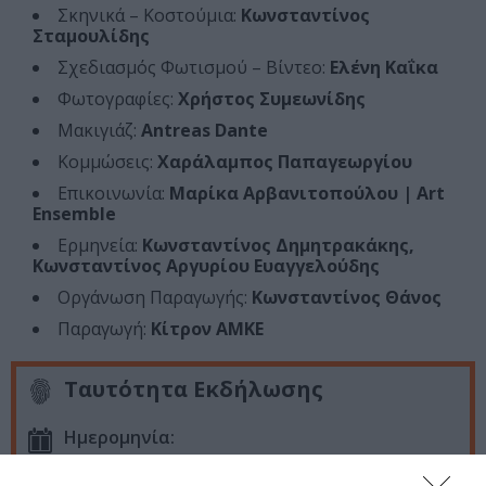
Σκηνικά – Κοστούμια:
Κωνσταντίνος
Σταμουλίδης
Σχεδιασμός Φωτισμού – Βίντεο:
Ελένη Καΐκα
Φωτογραφίες:
Χρήστος Συμεωνίδης
Μακιγιάζ:
Αntreas Dante
Κομμώσεις:
Χαράλαμπος Παπαγεωργίου
Επικοινωνία:
Μαρίκα Αρβανιτοπούλου | Art
Ensemble
Ερμηνεία:
Κωνσταντίνος Δημητρακάκης,
Κωνσταντίνος Αργυρίου Ευαγγελούδης
Οργάνωση Παραγωγής:
Κωνσταντίνος Θάνος
Παραγωγή:
Κίτρον ΑΜΚΕ
Ταυτότητα Εκδήλωσης
Ημερομηνία:
13/06/2026
14/06/2026
Από:
Εως: