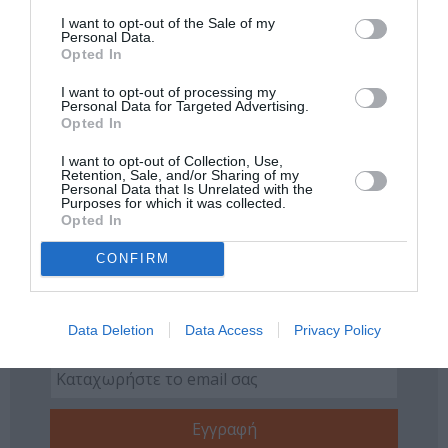
Πολιτισμό στο
Culturenow.gr
I want to opt-out of the Sale of my
Personal Data.
Opted In
Νέοι Διαγωνισμοί
❯
I want to opt-out of processing my
Personal Data for Targeted Advertising.
Tags
Opted In
I want to opt-out of Collection, Use,
ΔΡΑΜΑ - ΚΟΙΝΩΝΙΚΟ - ΣΥΓΧΡΟΝΟ
ΕΛΛΗΝΙΚΟ ΕΡΓΟ
Retention, Sale, and/or Sharing of my
Personal Data that Is Unrelated with the
ΘΕΑΤΡΙΚΕΣ ΠΑΡΑΣΤΑΣΕΙΣ 2025 – 2026
Purposes for which it was collected.
Opted In
ΡΟΥΝΤΟΛΦ ΝΟΥΡΕΓΙΕΦ
CONFIRM
Newsletter
Κάθε βδομάδα στο e-mail σας τα τελευταία νέα για
Data Deletion
Data Access
Privacy Policy
την Τέχνη και τον Πολιτισμό!