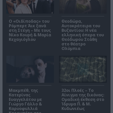
O «Οιδίποδας» του
Θεοδώρα,
Ρόμπερτ Άικ ξανά
Αυτοκράτειρα του
στη Στέγη – Με τους
Βυζαντίου: Η νέα
Νίκο Κουρή & Μαρία
ελληνική όπερα του
Κεχαγιόγλου
Θεόδωρου Στάθη
στο θέατρο
Ολύμπια
Μακμπέθ, της
32οι Πλοές – Το
Κατερίνας
Αίνιγμα της Εικόνας:
Ευαγγελάτου με
Ομαδική έκθεση στο
Γιώργο Γάλλο &
Ίδρυμα Π. & Μ.
Καρυοφυλλιά
Κυδωνιέως
Καραμπέτη στο