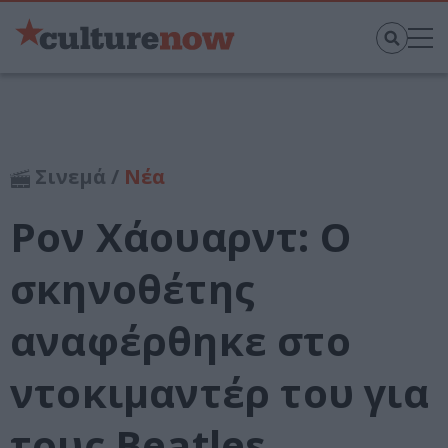
Σινεμά /
Νέα
Ρον Χάουαρντ: Ο
σκηνοθέτης
αναφέρθηκε στο
ντοκιμαντέρ του για
τους Beatles