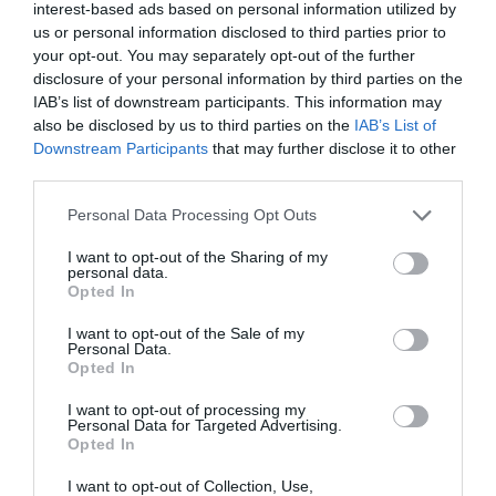
interest-based ads based on personal information utilized by
us or personal information disclosed to third parties prior to
Η Μισέλ Φάιφερ
Προβολές με
your opt-out. You may separately opt-out of the further
αποκάλυψε ότι δεν
ελεύθερη είσοδο
θέλει να
στον Θερινό
disclosure of your personal information by third parties on the
πρωταγωνιστήσει
Δημοτικό
IAB’s list of downstream participants. This information may
ποτέ ξανά σε ταινία
Κινηματογράφο
also be disclosed by us to third parties on the
IAB’s List of
Αγίας Παρασκευής |
Downstream Participants
that may further disclose it to other
10-16/8
third parties.
Personal Data Processing Opt Outs
I want to opt-out of the Sharing of my
personal data.
Opted In
I want to opt-out of the Sale of my
Εισπράξεις πάνω
Η νέα ταινία
Personal Data.
από 1 δισ. δολάρια
“Without Blood” της
Opted In
για το “Spider-Man:
Αντζελίνα Τζολί θα
Brand New Day”
κάνει πρεμιέρα τον
I want to opt-out of processing my
Σεπτέμβριο
Personal Data for Targeted Advertising.
Opted In
I want to opt-out of Collection, Use,