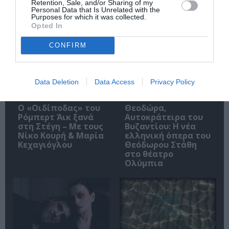
Retention, Sale, and/or Sharing of my
Personal Data that Is Unrelated with the
Purposes for which it was collected.
Δημοφιλή Άρθρα
Opted In
CONFIRM
Data Deletion
Data Access
Privacy Policy
O «Οιδίποδας» του
Θεοδώρα,
Ρόμπερτ Άικ ξανά
Αυτοκράτειρα του
στη Στέγη – Με τους
Βυζαντίου: Η νέα
Νίκο Κουρή & Μαρία
ελληνική όπερα του
Κεχαγιόγλου
Θεόδωρου Στάθη
στο θέατρο
Ολύμπια