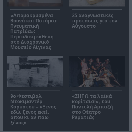
«Απομακρυσμένα
25 αναγνωστικές
Βουνά και Ποτάμια:
προτάσεις για τον
Πνευματική
Αύγουστο
Πατρίδα»:
Περιοδική έκθεση
στο Διαχρονικό
Μουσείο Αίγινας
9ο Φεστιβάλ
«ΖΗΤΩ τα λαϊκά
Ντοκιμαντέρ
κορίτσια!», του
Καρύστου – «Ξένος
Παντελή Αμπαζή
εδώ, ξένος εκεί,
στο Θέατρο
όπου κι αν πάω
Ρεματιάς
ξένος»