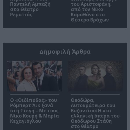
Παντελή Αμπαζή
του Αριστοφάνη,
στο Θέατρο
από τον Νίκο
Ρεματιάς
Καραθάνο στο
Θέατρο Βράχων
Δημοφιλή Άρθρα
O «Οιδίποδας» του
Θεοδώρα,
Ρόμπερτ Άικ ξανά
Αυτοκράτειρα του
στη Στέγη – Με τους
Βυζαντίου: Η νέα
Νίκο Κουρή & Μαρία
ελληνική όπερα του
Κεχαγιόγλου
Θεόδωρου Στάθη
στο θέατρο