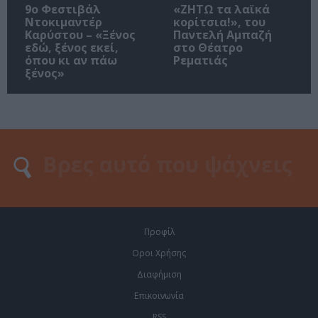
9ο Φεστιβάλ
«ΖΗΤΩ τα λαϊκά
Ντοκιμαντέρ
κορίτσια!», του
Καρύστου – «Ξένος
Παντελή Αμπαζή
εδώ, ξένος εκεί,
στο Θέατρο
όπου κι αν πάω
Ρεματιάς
ξένος»
Προφίλ
Οροι Χρήσης
Διαφήμιση
Επικοινωνία
RSS