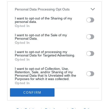
Με την υποστήριξη του Ινστιτούτου Γκαίτε
Personal Data Processing Opt Outs
I want to opt-out of the Sharing of my
Ταυτότητα
personal data.
Opted In
I want to opt-out of the Sale of my
Personal Data.
Τοποθεσία
Ωδείο Ηρώδου Αττικού
Opted In
Ημερομηνία
15 Ιουλίου 2010, Ώρα έναρξης 9:00
Πληροφορίες
www.greekfestival.gr
I want to opt-out of processing my
Τιμές εισιτηρίων
€ 30, € 15 (Άνω Διάζωμα), € 10
Personal Data for Targeted Advertising.
(Φοιτητικό)
Opted In
I want to opt-out of Collection, Use,
Ακολουθήστε το Culturenow.gr στο
Google News
και
Retention, Sale, and/or Sharing of my
Personal Data that Is Unrelated with the
μάθετε πρώτοι όλες τις ειδήσεις
Purposes for which it was collected.
Opted In
Δείτε όλα τα
τελευταία νέα
για την Τέχνη και τον
CONFIRM
Πολιτισμό στο
Culturenow.gr
Νέοι Διαγωνισμοί
❯