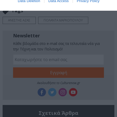
Data Deletion
Data Access
Privacy Policy
Tags
ΑΝΕΣΤΗΣ ΑΖΑΣ
ΓΙΟΛΑΝΤΑ ΜΑΡΚΟΠΟΥΛΟΥ
Newsletter
Κάθε βδομάδα στο e-mail σας τα τελευταία νέα για
την Τέχνη και τον Πολιτισμό!
Ακολουθήστε το Culturenow.gr
Σχετικά Άρθρα