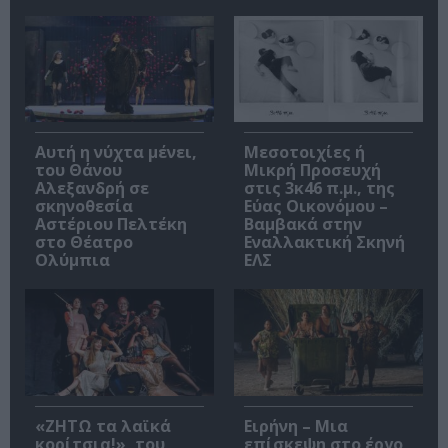
Αυτή η νύχτα μένει,
Μεσοτοιχίες ή
του Θάνου
Μικρή Προσευχή
Αλεξανδρή σε
στις 3κ46 π.μ., της
σκηνοθεσία
Εύας Οικονόμου –
Αστέριου Πελτέκη
Βαμβακά στην
στο Θέατρο
Εναλλακτική Σκηνή
Ολύμπια
ΕΛΣ
«ΖΗΤΩ τα λαϊκά
Ειρήνη – Μια
κορίτσια!», του
επίσκεψη στο έργο