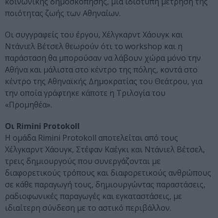
κοινωνικής δημοσκόπησης, μια ιδιότυπη μέτρηση της
ποιότητας ζωής των Αθηναίων.
Οι συγγραφείς του έργου, Χέλγκαρντ Χάουγκ και
Ντάνιελ Βέτσελ θεωρούν ότι το workshop και η
παράσταση θα μπορούσαν να λάβουν χώρα μόνο την
Αθήνα και μάλιστα στο κέντρο της πόλης, κοντά στο
κέντρο της Αθηναϊκής Δημοκρατίας του Θεάτρου, για
την οποία γράφτηκε κάποτε η Τριλογία του
«Προμηθέα».
Οι Rimini Protokoll
Η ομάδα Rimini Protokoll αποτελείται από τους
Χέλγκαρντ Χάουγκ, Στέφαν Καέγκι και Ντάνιελ Βέτσελ,
τρεις δημιουργούς που συνεργάζονται με
διαφορετικούς τρόπους και διαφορετικούς ανθρώπους
σε κάθε παραγωγή τους, δημιουργώντας παραστάσεις,
ραδιοφωνικές παραγωγές και εγκαταστάσεις, με
ιδιαίτερη σύνδεση με το αστικό περιβάλλον.