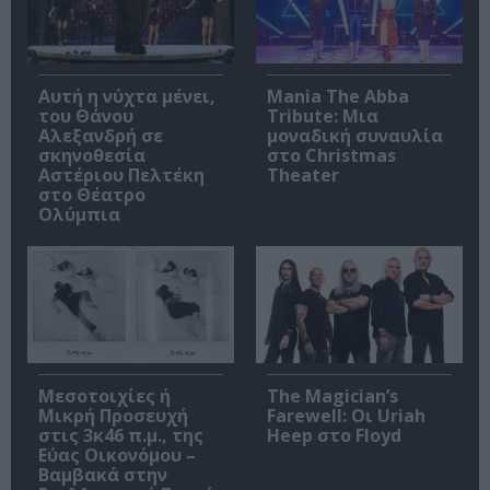
Αυτή η νύχτα μένει,
Mania The Abba
του Θάνου
Tribute: Μια
Αλεξανδρή σε
μοναδική συναυλία
σκηνοθεσία
στο Christmas
Αστέριου Πελτέκη
Theater
στο Θέατρο
Ολύμπια
Μεσοτοιχίες ή
The Magician’s
Μικρή Προσευχή
Farewell: Οι Uriah
στις 3κ46 π.μ., της
Heep στο Floyd
Εύας Οικονόμου –
Βαμβακά στην