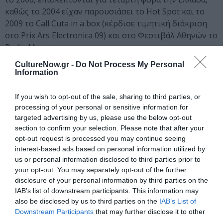
καθώς το 2004 είχαν παρουσιάσει το Hot Spot και το
2009 το Call Cuta in a box (κέρδισε τιμητική διάκριση
στο Prix Ars Electronica 09) και στο Φεστιβάλ Αθηνών το
Radio Muezzin.
CultureNow.gr -
Do Not Process My Personal
Rimini Protokoll
Information
Ο Προμηθέας στην Αθήνα
If you wish to opt-out of the sale, sharing to third parties, or
Με 100 κατοίκους της Αθήνας
processing of your personal or sensitive information for
targeted advertising by us, please use the below opt-out
Σκηνοθεσία – Σύλληψη: Rimini Protokoll
section to confirm your selection. Please note that after your
Σκηνικά: Γκάι Στεφάνου
opt-out request is processed you may continue seeing
Βοηθός σκηνοθέτη και έρευνα: Πρόδρομος Τσινικόρης
interest-based ads based on personal information utilized by
us or personal information disclosed to third parties prior to
Έρευνα και συνεργασία: Ανέστης Αζάς, Γιολάντα
your opt-out. You may separately opt-out of the further
Μαρκοπούλου, Χριστίνα Πολυχρονιάδου
disclosure of your personal information by third parties on the
IAB’s list of downstream participants. This information may
Παραγωγή Φεστιβάλ Αθηνών
also be disclosed by us to third parties on the
IAB’s List of
Σε συνεργασία με: Κωνσταντινούπολη (Πολιτιστική
Downstream Participants
that may further disclose it to other
Πρωτεύουσα 2010) και Stiftung Zollverein
third parties.