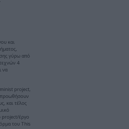
γου και
ρήµατος,
ησης γύρω από
ιτεχνών 4
ι να
inist project,
να προωθήσουν
ς, και τέλος
µικό
 project/έργο
όρµα του This