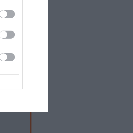
NRW
ας.
 Yenowilsoni