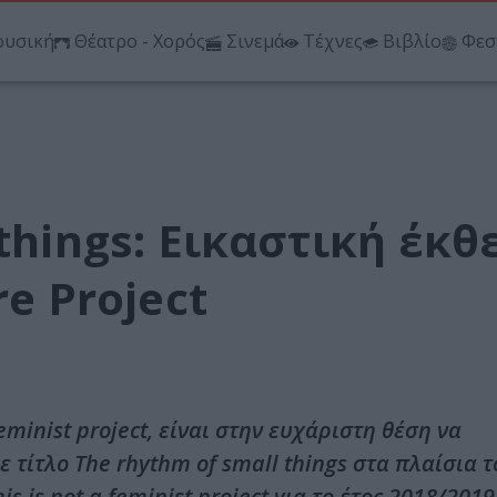
υσική
Θέατρο - Χορός
Σινεμά
Τέχνες
Βιβλίο
Φεσ
things: Εικαστική έκθ
re Project
 feminist project, είναι στην ευχάριστη θέση να
 τίτλο The rhythm of small things στα πλαίσια τ
is not a feminist project για το έτος 2018/2019