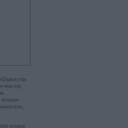
γιζόµενη την
ών που της
αι
ς κίνητρο
κοινότητες
nist project