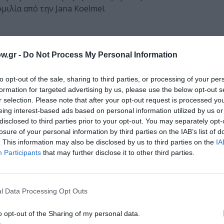
οµιλία από την Jana Koelmel.
, και δουλεύει µε τη φωτογραφία, την κινούµενη εικόνα κα
w.gr -
Do Not Process My Personal Information
ήµιο Folkwang της Γερµανίας και στη συνέχεια απέκτησε
της Αγγλίας. Συνυφαίνοντας στοιχεία προφορικής, γραπτής 
to opt-out of the sale, sharing to third parties, or processing of your per
η του εύρους των βαθύτερων συναισθηµατικών τοπίων µας 
formation for targeted advertising by us, please use the below opt-out s
ν στοιχείων της ανθρώπινης εµπειρίας και των διαπροσ
r selection. Please note that after your opt-out request is processed y
eing interest-based ads based on personal information utilized by us or
disclosed to third parties prior to your opt-out. You may separately opt-
θεσµούς όπως: Kunstmuseum Bonn & The Photographic Coll
losure of your personal information by third parties on the IAB’s list of
/Kunsthaus Nürnberg, (Νυρεµβέργη), Pump House Gallery (
. This information may also be disclosed by us to third parties on the
IA
λωνία), Salon Photo Off (Παρίσι), Kingsgate Project Space 
Participants
that may further disclose it to other third parties.
chael Hoppen Gallery (Λονδίνο), Metro Polanco Art Space 
 Κατά τη διάρκεια της τελευταίας της δουλειάς, κατέγραψε τ
να διατηρήσουν ζωντανό τον τοπικό πολιτισµό και τις π
l Data Processing Opt Outs
o opt-out of the Sharing of my personal data.
διοργανώνεται σε συνεργασία µε το Victoria Square Project