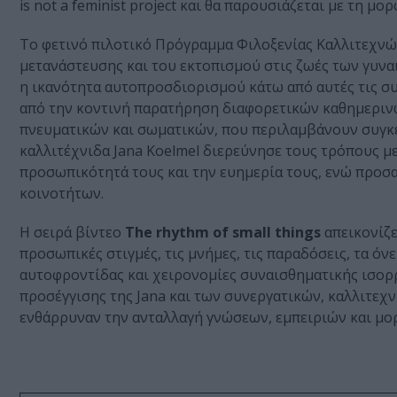
is not a feminist project και θα παρουσιάζεται µε τη µο
To φετινό πιλοτικό Πρόγραµµα Φιλοξενίας Καλλιτεχνών
µετανάστευσης και του εκτοπισµού στις ζωές των γυνα
η ικανότητα αυτοπροσδιορισµού κάτω από αυτές τις σ
από την κοντινή παρατήρηση διαφορετικών καθηµεριν
πνευµατικών και σωµατικών, που περιλαµβάνουν συγκε
καλλιτέχνιδα Jana Koelmel διερεύνησε τους τρόπους µ
προσωπικότητά τους και την ευηµερία τους, ενώ προσα
κοινοτήτων.
Η σειρά βίντεο
The rhythm of small things
απεικονίζε
προσωπικές στιγµές, τις µνήµες, τις παραδόσεις, τα όνε
αυτοφροντίδας και χειρονοµίες συναισθηµατικής ισορρ
προσέγγισης της Jana και των συνεργατικών, καλλιτεχ
ενθάρρυναν την ανταλλαγή γνώσεων, εµπειριών και µ