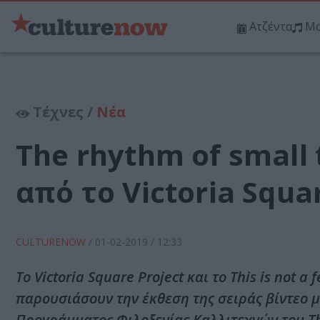
Ατζέντα
Μο
Τέχνες /
Νέα
The rhythm of small 
από το Victoria Squa
CULTURENOW
/
01-02-2019
/ 12:33
To Victoria Square Project και το This is not a
παρουσιάσουν την έκθεση της σειράς βίντεο µε
Προγράµµατος Φιλοξενίας Καλλιτεχνών του This 