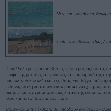
Μέτοικοι – Μετάβαση, Ενσωμά
South by Southeast: «Προς-Ανα
Παράλληλα µε τη σειρά βίντεο, η Jana µοιράζεται τις π
επαφή της µε αυτές τις γυναίκες, την παραµονή της στ
αποκαλύφθηκαν αλλά και της ίδιας. Επειδή για διάφορο
ενδυναµωτική λειτουργία που µπορεί να έχει µια ρουτί
σκέψης και στοχασµού, και ως καταλύτης ενδοσκόπησης
αλλά και µε το ίδιο µας τον εαυτό.
Στα εγκαίνια της έκθεσης θα υπάρξουν ένα θερµό καλωσόρ