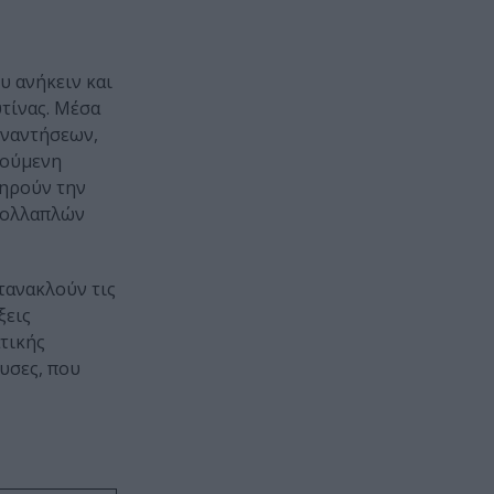
υ ανήκειν και
τίνας. Μέσα
υναντήσεων,
νούµενη
τηρούν την
 πολλαπλών
ντανακλούν τις
ξεις
τικής
υσες, που