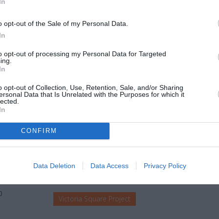
In
International 2018, και µε την ευγενική υποστήριξη του 
 Επιστηµών του γερµανικού κρατιδίου της Βόρειας Ρηνανί
o opt-out of the Sale of my Personal Data.
In
to opt-out of processing my Personal Data for Targeted
ing.
In
o opt-out of Collection, Use, Retention, Sale, and/or Sharing
φυλλάκος
ersonal Data that Is Unrelated with the Purposes for which it
lected.
, Fatima Sedaghat, Asma Alheder, Fatima, Euphemille
In
CONFIRM
Τοποθεσία:
Data Deletion
Data Access
Privacy Policy
Victoria Square Project, Ελπίδος 13, Αθήνα
0
Victoria Square Project