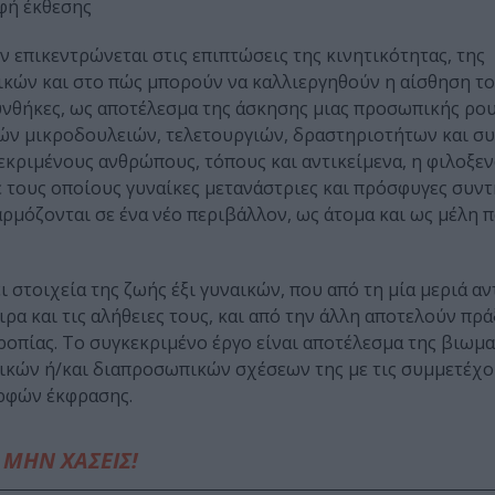
ρφή έκθεσης
 επικεντρώνεται στις επιπτώσεις της κινητικότητας, της
ικών και στο πώς µπορούν να καλλιεργηθούν η αίσθηση το
υνθήκες, ως αποτέλεσµα της άσκησης µιας προσωπικής ρου
ών µικροδουλειών, τελετουργιών, δραστηριοτήτων και σ
κριµένους ανθρώπους, τόπους και αντικείµενα, η φιλοξε
ε τους οποίους γυναίκες µετανάστριες και πρόσφυγες συν
ρµόζονται σε ένα νέο περιβάλλον, ως άτοµα και ως µέλη
ι στοιχεία της ζωής έξι γυναικών, που από τη µία µεριά α
ιρα και τις αλήθειες τους, και από την άλλη αποτελούν πρά
οπίας. To συγκεκριµένο έργο είναι αποτέλεσµα της βιωµα
νικών ή/και διαπροσωπικών σχέσεων της µε τις συµµετέχο
ορφών έκφρασης.
ΜΗΝ ΧΑΣΕΙΣ!