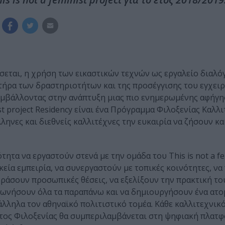
εται, η χρήση των εικαστικών τεχνών ως εργαλείο διαλό
τήρα των δραστηριοτήτων και της προσέγγισης του εγχει
 συµβάλλοντας στην ανάπτυξη µιας πιο ενηµερωµένης αφήγ
ist project Residency είναι ένα Πρόγραµµα Φιλοξενίας Καλλ
ηνες και διεθνείς καλλιτέχνες την ευκαιρία να ζήσουν κα
ητα να εργαστούν στενά µε την οµάδα του This is not a fem
κεία εµπειρία, να συνεργαστούν µε τοπικές κοινότητες, 
ράσουν προσωπικές θέσεις, να εξελίξουν την πρακτική του
ινωνήσουν όλα τα παραπάνω και να δηµιουργήσουν ένα ατο
λληλα τον αθηναϊκό πολιτιστικό τοµέα. Κάθε καλλιτεχνικό
ατος Φιλοξενίας θα συµπεριλαµβάνεται στη ψηφιακή πλατφ