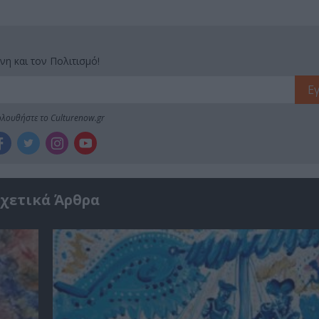
νη και τον Πολιτισμό!
λουθήστε το Culturenow.gr
χετικά Άρθρα