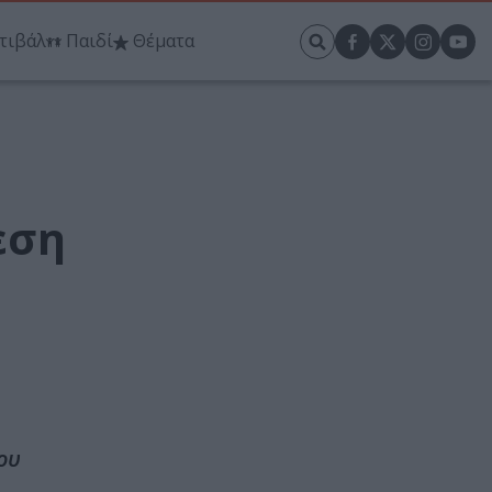
τιβάλ
Παιδί
Θέματα
εση
ου
.