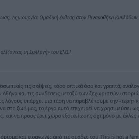
τωση, Δημιουργία: Ομαδική έκθεση στην Πινακοθήκη Κυκλάδων
τολίζοντας τη Συλλογή» του ΕΜΣΤ
ροσωπικές τις σκέψεις, τόσο οπτικά όσο και γραπτά, αναλο
ην Αθήνα και τις συνδέσεις µεταξύ των ξεχωριστών ιστορι
υς λόγους υπάρχει µια τάση να παραβλέπουµε την «ιερή» κ
να στη ζωή µας, το έργο αυτό επιχειρεί να χρησιµεύσει ω
, και να προσφέρει χώρο εξοικείωσης όχι µόνο µε άλλες 
ισµα και εισαγωγές από τις οµάδες του This is not a femi