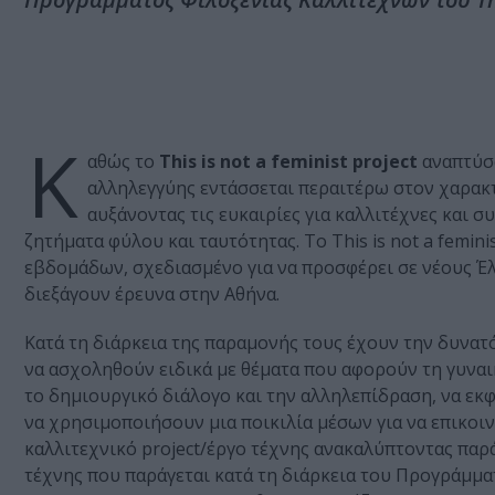
Κ
αθώς το
This is not a feminist project
αναπτύσσ
αλληλεγγύης εντάσσεται περαιτέρω στον χαρακ
αυξάνοντας τις ευκαιρίες για καλλιτέχνες και
ζητήµατα φύλου και ταυτότητας. Το This is not a femin
εβδοµάδων, σχεδιασµένο για να προσφέρει σε νέους Έλλ
διεξάγουν έρευνα στην Αθήνα.
Κατά τη διάρκεια της παραµονής τους έχουν την δυνατότ
να ασχοληθούν ειδικά µε θέµατα που αφορούν τη γυναι
το δηµιουργικό διάλογο και την αλληλεπίδραση, να εκφ
να χρησιµοποιήσουν µια ποικιλία µέσων για να επικο
καλλιτεχνικό project/έργο τέχνης ανακαλύπτοντας παρά
τέχνης που παράγεται κατά τη διάρκεια του Προγράµµ