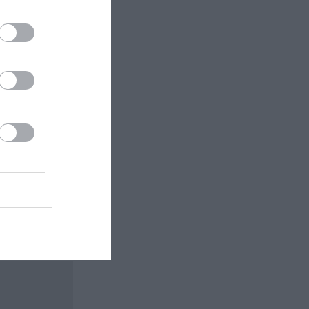
 εδώ!
❯