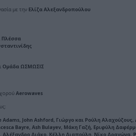
ασία με την
Ελίζα Αλεξανδροπούλου
α Πλέσσα
νσταντινίδης
ι
Ομάδα ΩΣΜΩΣΙΣ
ο χορού
Aerowaves
υς:
Adams, John Ashford, Γιώργο και Ρούλη Αλαχούζους, 
ncesca Bayre, Ash Bulayev, Μάκη Γαζή, Εριφύλη Δαφέρ
 Αλέξανδρο Διάκο, Κέλλη Διαπούλη, Νίκο Δραγώνα, P