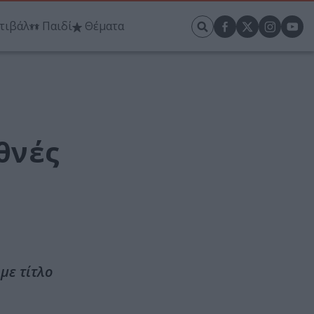
τιβάλ
Παιδί
Θέματα
θνές
με τίτλο