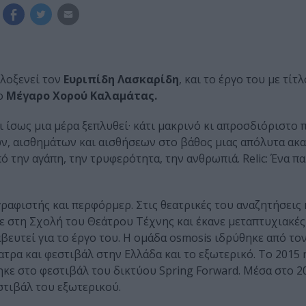
λοξενεί τον
Ευριπίδη Λασκαρίδη
, και το έργο του με τίτ
ο
Μέγαρο Χορού Καλαμάτας.
ι ίσως μια μέρα ξεπλυθεί· κάτι μακρινό κι απροσδιόριστο 
ν, αισθημάτων και αισθήσεων στο βάθος μιας απόλυτα ακ
πό την αγάπη, την τρυφερότητα, την ανθρωπιά. Relic: Ένα 
γραφιστής και περφόρμερ. Στις θεατρικές του αναζητήσεις
ε στη Σχολή του Θεάτρου Τέχνης και έκανε μεταπτυχιακέ
αβευτεί για το έργο του. Η ομάδα osmosis ιδρύθηκε από το
έατρα και φεστιβάλ στην Ελλάδα και το εξωτερικό. Το 2015
ηκε στο φεστιβάλ του δικτύου Spring Forward. Μέσα στο 2
στιβάλ του εξωτερικού.