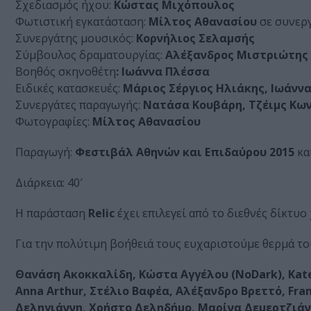
Σχεδιασμός ήχου:
Κώστας Μιχόπουλος
Φωτιστική εγκατάσταση:
Μίλτος Αθανασίου
σε συνεργ
Συνεργάτης μουσικός:
Κορνήλιος Σελαμσής
Σύμβουλος δραματουργίας:
Αλέξανδρος Μιστριώτης
Βοηθός σκηνοθέτη
: Ιωάννα Πλέσσα
Ειδικές κατασκευές:
Μάριος Σέργιος Ηλιάκης, Ιωάνν
Συνεργάτες παραγωγής:
Νατάσα Κουβάρη, Τζέιμς Κω
Φωτογραφίες:
Μίλτος Αθανασίου
Παραγωγή:
Φεστιβάλ Αθηνών και Επιδαύρου 2015
κα
Διάρκεια: 40′
Η παράσταση
Relic
έχει επιλεγεί από το διεθνές δίκτυ
Για την πολύτιμη βοήθειά τους ευχαριστούμε θερμά το
Θανάση Ακοκκαλίδη, Κώστα Αγγέλου (NoDark), Kate 
Anna Arthur, Στέλιο Βαφέα, Αλέξανδρο Βρεττό, Fra
Δεληγιάννη, Χρήστο Δεληδήμο, Μαρίνα Δεμερτζιάν,