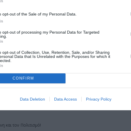
In
o opt-out of the Sale of my Personal Data.
In
to opt-out of processing my Personal Data for Targeted
ing.
In
μάθετε πρώτοι όλες τις ειδήσεις
o opt-out of Collection, Use, Retention, Sale, and/or Sharing
ολιτισμό στο
Culturenow.gr
ersonal Data that Is Unrelated with the Purposes for which it
lected.
In
r
Δες
CONFIRM
ΦΕΣΤΙΒΑΛ ΧΟΡΟΥ
Data Deletion
Data Access
Privacy Policy
νη και τον Πολιτισμό!