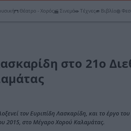
υσική
Θέατρο - Χορός
Σινεμά
Τέχνες
Βιβλίο
Φεσ
 Λασκαρίδη στο 21ο Διε
λαμάτας
οξενεί τον Ευριπίδη Λασκαρίδη, και το έργο του 
ίου 2015, στο Μέγαρο Χορού Καλαμάτας.