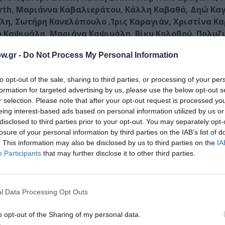
warth, Μαριάννα Καβαλιεράτου, Κάλλη Καβαθά, Δηώ Κα
η, Σωτήρη Κανελόπουλο ,Ίρις Καραγιάν, Χριστίνα Κα
ο Καψιμάλη, Μαριάνα Καψιμάλη, Βίκυ Κολοβού, Πολυζ
ηνιώ Κυριαζή, Αλέξανδρο Κωνσταντινόπουλο, Όλια Λα
w.gr -
Do Not Process My Personal Information
 Νίκο Λεγάκη, Ρήτα Ληττού, Σύλβια Λιούλιου, Γιώργο
 Μαρμαρινό, Έλενα Μαυρίδου, Γιώργο Μητρόπουλο, Αλ
to opt-out of the sale, sharing to third parties, or processing of your per
 Ευγενία Μυλωνάκη, Βίκο Ναχμία , Ντίνο Νικολάου,
formation for targeted advertising by us, please use the below opt-out s
ου, Αντρέα Πασχιά, Σίμο Πατιερίδη, Χρίστο Περζό, Γ
r selection. Please note that after your opt-out request is processed y
 Βασιλεία Ροζάνα , Ειρήνη Σημαιοφορίδου, Καλλιόπη
eing interest-based ads based on personal information utilized by us or
φηναρόλη, Θωμά Σφούνη, Μελίνα Τερζάκη, Ευγενία Τζιρ
disclosed to third parties prior to your opt-out. You may separately opt-
 Φιλλίπου, Δημήτρη Χαλάτση, Φανή Χαρβαλιά, Αργυ
losure of your personal information by third parties on the IAB’s list of
τρα Πλέσσα
για τους αποχυμωτές της, τον
Γιώργο Καρα
. This information may also be disclosed by us to third parties on the
IA
 του σε είδος και τον
Αργύρη Πανταζάρα
για το αρχαιοε
Participants
that may further disclose it to other third parties.
l Data Processing Opt Outs
o opt-out of the Sharing of my personal data.