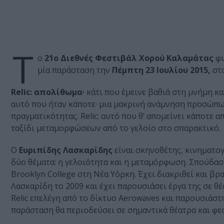
Τ
ο
21ο Διεθνές Φεστιβάλ Χορού Καλαμάτας
φι
μία παράσταση την
Πέμπτη 23 Ιουλίου 2015,
στ
Relic: απολίθωμα·
κάτι που έμεινε βαθιά στη μνήμη κα
αυτό που ήταν κάποτε· μια μακρινή ανάμνηση προσώπω
πραγματικότητας. Relic: αυτό που θ’ απομείνει κάποτε α
ταξίδι μεταμορφώσεων από το γελοίο στο σπαρακτικό.
Ο
Ευριπίδης Λασκαρίδης
είναι σκηνοθέτης, κινηματο
δύο θέματα: η γελοιότητα και η μεταμόρφωση. Σπούδασ
Brooklyn College στη Νέα Υόρκη. Έχει διακριθεί και βρ
Λασκαρίδη το 2009 και έχει παρουσιάσει έργα της σε θ
Relic επελέγη από το δίκτυο Aerowaves και παρουσιάστ
παράσταση θα περιοδεύσει σε σημαντικά θέατρα και φε