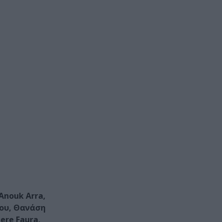
Anouk Arra,
μου, Θανάση
ere Faura,