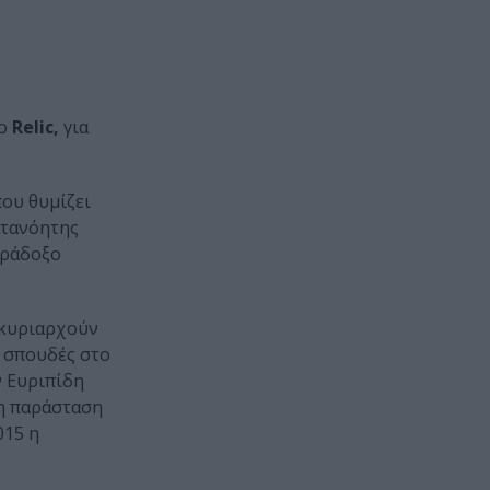
λο
Relic,
για
που θυμίζει
ατανόητης
παράδοξο
 κυριαρχούν
ς σπουδές στο
ν Ευριπίδη
 η παράσταση
015 η