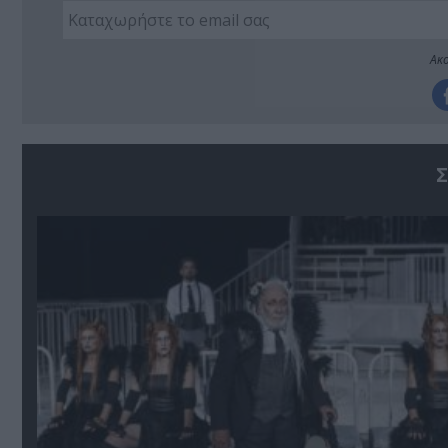
Ακο
Σ