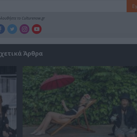
λουθήστε το Culturenow.gr
χετικά Άρθρα