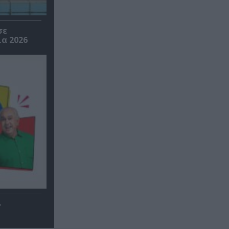
σε
α 2026
–