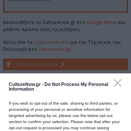
Ακολουθήστε το Culturenow.gr στο
Google News
και
μάθετε πρώτοι όλες τις ειδήσεις
Δείτε όλα τα
τελευταία νέα
για την Τέχνη και τον
Πολιτισμό στο
Culturenow.gr
Νέοι Διαγωνισμοί
❯
Tags
CultureNow.gr -
Do Not Process My Personal
Information
VIOLET LOUISE
ΠΕΙΡΑΜΑΤΙΚΟ - MULTI SHOWS - PERFORMANCE
If you wish to opt-out of the sale, sharing to third parties, or
processing of your personal or sensitive information for
targeted advertising by us, please use the below opt-out
Newsletter
section to confirm your selection. Please note that after your
Κάθε βδομάδα στο e-mail σας τα τελευταία νέα για
opt-out request is processed you may continue seeing