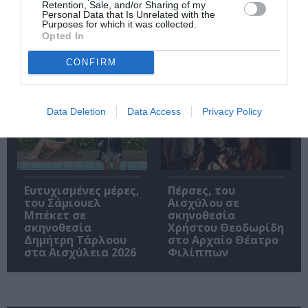
Κρήτης», σε
σκηνοθεσία Γιάβορ
Retention, Sale, and/or Sharing of my
σκηνοθεσία
Γκάρντεφ στο
Personal Data that Is Unrelated with the
Purposes for which it was collected.
Νικορέστη
Δημοτικό Θέατρο
Opted In
Χανιωτάκη στο
Λυκαβηττού
Τεχνολογικό και
Πολιτιστικό Πάρκο
CONFIRM
Λαυρίου
Data Deletion
Data Access
Privacy Policy
Ευτυχισμένες μέρες,
Πέρσες, του
του Σάμιουελ
Αισχύλου σε
Μπέκετ σε
σκηνοθεσία
σκηνοθεσία
Χρήστου Θεοδωρίδη
Δημήτρη Τάρλοου
στο Αρχαίο Θέατρο
στα Αισχύλεια 2026
Φιλίππων