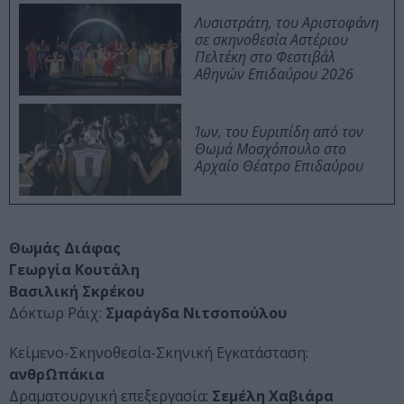
Λυσιστράτη, του Αριστοφάνη
σε σκηνοθεσία Αστέριου
Πελτέκη στο Φεστιβάλ
Αθηνών Επιδαύρου 2026
Ίων, του Ευριπίδη από τον
Θωμά Μοσχόπουλο στο
Αρχαίο Θέατρο Επιδαύρου
Θωμάς Διάφας
Γεωργία Κουτάλη
Βασιλική Σκρέκου
Δόκτωρ Ράιχ:
Σμαράγδα Νιτσοπούλου
Κείμενο-Σκηνοθεσία-Σκηνική Εγκατάσταση:
ανθρΩπάκια
Δραματουργική επεξεργασία:
Σεμέλη Χαβιάρα