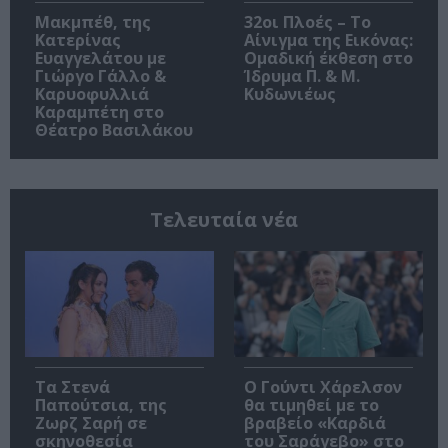
Μακμπέθ, της
32οι Πλοές – Το
Κατερίνας
Αίνιγμα της Εικόνας:
Ευαγγελάτου με
Ομαδική έκθεση στο
Γιώργο Γάλλο &
Ίδρυμα Π. & Μ.
Καρυοφυλλιά
Κυδωνιέως
Καραμπέτη στο
Θέατρο Βασιλάκου
Τελευταία νέα
Τα Στενά
Ο Γούντι Χάρελσον
Παπούτσια, της
θα τιμηθεί με το
Ζωρζ Σαρή σε
βραβείο «Καρδιά
σκηνοθεσία
του Σαράγεβο» στο