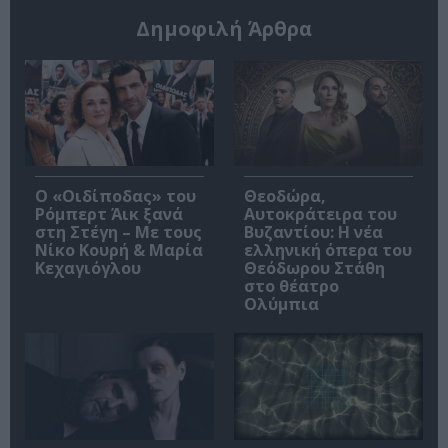
Δημοφιλή Άρθρα
O «Οιδίποδας» του
Θεοδώρα,
Ρόμπερτ Άικ ξανά
Αυτοκράτειρα του
στη Στέγη – Με τους
Βυζαντίου: Η νέα
Νίκο Κουρή & Μαρία
ελληνική όπερα του
Κεχαγιόγλου
Θεόδωρου Στάθη
στο θέατρο
Ολύμπια