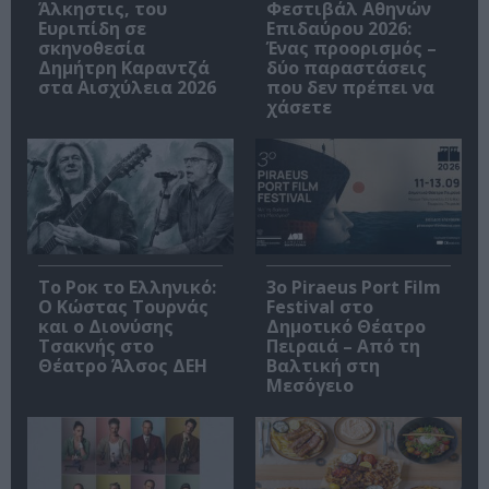
Άλκηστις, του
Φεστιβάλ Αθηνών
Ευριπίδη σε
Επιδαύρου 2026:
σκηνοθεσία
Ένας προορισμός –
Δημήτρη Καραντζά
δύο παραστάσεις
στα Αισχύλεια 2026
που δεν πρέπει να
χάσετε
Το Ροκ το Ελληνικό:
3o Piraeus Port Film
Ο Κώστας Τουρνάς
Festival στο
και ο Διονύσης
Δημοτικό Θέατρο
Τσακνής στο
Πειραιά – Από τη
Θέατρο Άλσος ΔΕΗ
Βαλτική στη
Μεσόγειο