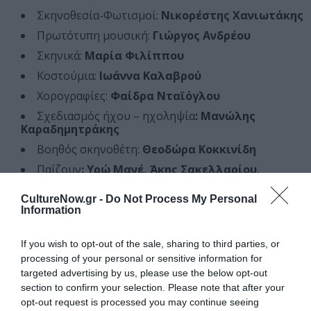
Σκηνοθεσία-Φωτισμοί:
Νικορέστης Χανιωτάκης
Πρωτότυπη μουσική:
Γιώργος Ανδρέου
Σκηνικά:
Μαρία Φιλίππου
Κοστούμια:
Ιωάννα Καλαβρού
Χορογραφίες:
Φαίδρα Νταϊόγλου
Σχεδιασμός ήχου – ηχοληψία
: Μανώλης
Καραδημητράκης
Βοηθός σκηνοθέτη:
Θεοδώρα Κοκκινίδη
Παίζουν
: Υρώ Μανέ, Άκης Σακελλαρίου,
Σπύρος Μπιμπίλας, Γιάννης Δρακόπουλος,
Δαυΐδ Μαλτέζε, Παναγιώτης Γουρζουλίδης,
CultureNow.gr -
Do Not Process My Personal
Βασίλης Παπαδημητρίου, Αρετή Πασχάλη, Νίνα
Information
Φώσκολου
Στον ρόλο της Παραμάνας
ο Γιάννης
If you wish to opt-out of the sale, sharing to third parties, or
Ζουγανέλης!
processing of your personal or sensitive information for
targeted advertising by us, please use the below opt-out
Επικοινωνία
: Ελένη Λιλή
section to confirm your selection. Please note that after your
Διαβάστε επίσης:
opt-out request is processed you may continue seeing