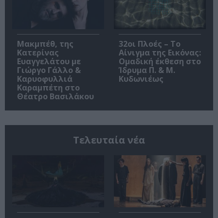
Μακμπέθ, της
32οι Πλοές – Το
Κατερίνας
Αίνιγμα της Εικόνας:
Ευαγγελάτου με
Ομαδική έκθεση στο
Γιώργο Γάλλο &
Ίδρυμα Π. & Μ.
Καρυοφυλλιά
Κυδωνιέως
Καραμπέτη στο
Θέατρο Βασιλάκου
Τελευταία νέα