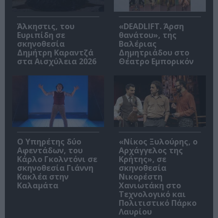
Άλκηστις, του
«DEADLIFT. Άρση
Ευριπίδη σε
θανάτου», της
σκηνοθεσία
Βαλέριας
Δημήτρη Καραντζά
Δημητριάδου στο
στα Αισχύλεια 2026
Θέατρο Εμπορικόν
Ο Υπηρέτης δύο
«Νίκος Ξυλούρης, ο
Αφεντάδων, του
Αρχάγγελος της
Κάρλο Γκολντόνι σε
Κρήτης», σε
σκηνοθεσία Γιάννη
σκηνοθεσία
Κακλέα στην
Νικορέστη
Καλαμάτα
Χανιωτάκη στο
Τεχνολογικό και
Πολιτιστικό Πάρκο
Λαυρίου