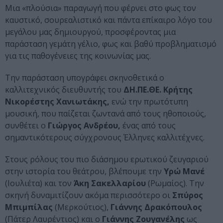
Μια «πλούσια» παραγωγή που φέρνει στο φως τον
καυστικό, σουρεαλιστικό και πάντα επίκαιρο λόγο του
μεγάλου μας δημιουργού, προσφέροντας μια
παράσταση γεμάτη γέλιο, φως και βαθύ προβληματισμό
για τις παθογένειες της κοινωνίας μας.
Την παράσταση υπογράφει σκηνοθετικά ο
καλλιτεχνικός διευθυντής του
ΔΗ.ΠΕ.ΘΕ. Κρήτης
Νικορέστης Χανιωτάκης,
ενώ την πρωτότυπη
μουσική, που παίζεται ζωντανά από τους ηθοποιούς,
συνθέτει ο
Γιώργος Ανδρέου,
ένας από τους
σημαντικότερους σύγχρονους Έλληνες καλλιτέχνες.
Στους ρόλους του πιο διάσημου ερωτικού ζευγαριού
στην ιστορία του θεάτρου, βλέπουμε την
Υρώ Μανέ
(Ιουλιέτα) και τον
Άκη Σακελλαρίου
(Ρωμαίος). Την
σκηνή δυναμιτίζουν ακόμα περισσότερο οι
Σπύρος
Μπιμπίλας
(Μερκούτιος),
Γιάννης Δρακόπουλος
(Πάτερ Λαυρέντιος) και ο
Γιάννης Ζουγανέλης
ως