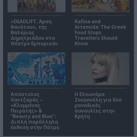
«DEADLIFT. Άρση
Rafina and
θανάτου», της
Artemida: The Greek
Βαλέριας
Food Stops
Δημητριάδου στο
Travellers Should
Θέατρο Εμπορικόν
Know
Απόστολος
Η Ελεωνόρα
Χαντζαράς –
Ζουγανέλη για δύο
«Κλεμμένος
μοναδικές
Πειρατής» &
συναυλίες στην
“Beauty and Blue”:
Κρήτη
Διπλή παράλληλη
έκθεση στην Πάτμο