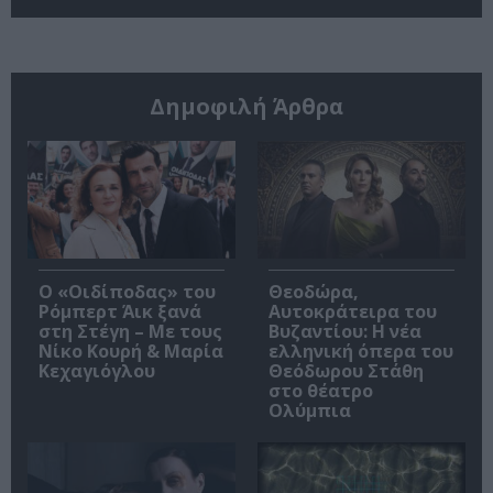
Δημοφιλή Άρθρα
O «Οιδίποδας» του
Θεοδώρα,
Ρόμπερτ Άικ ξανά
Αυτοκράτειρα του
στη Στέγη – Με τους
Βυζαντίου: Η νέα
Νίκο Κουρή & Μαρία
ελληνική όπερα του
Κεχαγιόγλου
Θεόδωρου Στάθη
στο θέατρο
Ολύμπια