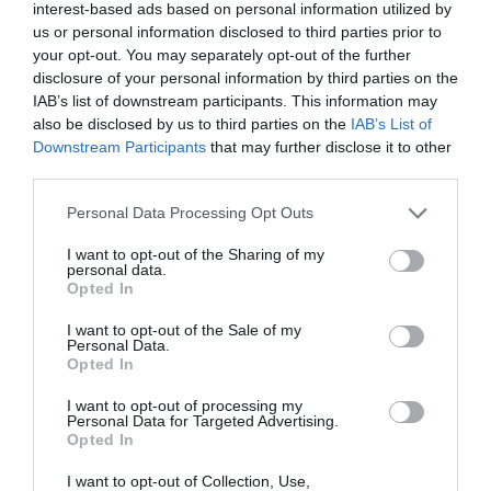
interest-based ads based on personal information utilized by
Το έργο «Ρωμαίος και Ιουλιέτα» του Μποστ σε σκηνοθεσία
us or personal information disclosed to third parties prior to
Νικορέστη Χανιωτάκη σε περιοδεία
your opt-out. You may separately opt-out of the further
disclosure of your personal information by third parties on the
IAB’s list of downstream participants. This information may
Ακολουθήστε το Culturenow.gr στο
Google News
και
also be disclosed by us to third parties on the
IAB’s List of
μάθετε πρώτοι όλες τις ειδήσεις
Downstream Participants
that may further disclose it to other
third parties.
Δείτε όλα τα
τελευταία νέα
για την Τέχνη και τον
Πολιτισμό στο
Culturenow.gr
Personal Data Processing Opt Outs
I want to opt-out of the Sharing of my
Νέοι Διαγωνισμοί
❯
personal data.
Opted In
Tags
I want to opt-out of the Sale of my
Personal Data.
ΓΙΑΝΝΗΣ ΖΟΥΓΑΝΕΛΗΣ
ΓΙΩΡΓΟΣ ΑΝΔΡΕΟΥ
Opted In
ΔΑΥΙΔ ΜΑΛΤΕΖΕ
ΕΛΛΗΝΙΚΟ ΕΡΓΟ
I want to opt-out of processing my
Personal Data for Targeted Advertising.
ΘΕΑΤΡΙΚΕΣ ΠΕΡΙΟΔΕΙΕΣ – ΠΑΡΑΣΤΑΣΕΙΣ ΚΑΛΟΚΑΙΡΙ 2026
Opted In
ΚΩΜΩΔΙΑ
ΝΙΚΟΡΕΣΤΗΣ ΧΑΝΙΩΤΑΚΗΣ
I want to opt-out of Collection, Use,