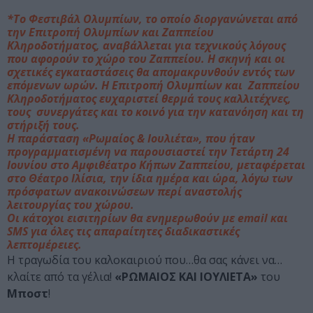
*Το Φεστιβάλ Ολυμπίων, το οποίο διοργανώνεται από
την Επιτροπή Ολυμπίων και Ζαππείου
Κληροδοτήματος, αναβάλλεται για τεχνικούς λόγους
που αφορούν το χώρο του Ζαππείου. Η σκηνή και οι
σχετικές εγκαταστάσεις θα απομακρυνθούν εντός των
επόμενων ωρών. Η Επιτροπή Ολυμπίων και Ζαππείου
Κληροδοτήματος ευχαριστεί θερμά τους καλλιτέχνες,
τους συνεργάτες και το κοινό για την κατανόηση και τη
στήριξή τους.
Η παράσταση «Ρωμαίος & Ιουλιέτα», που ήταν
προγραμματισμένη να παρουσιαστεί την Τετάρτη 24
Ιουνίου στο Αμφιθέατρο Κήπων Ζαππείου, μεταφέρεται
στο Θέατρο Ιλίσια, την ίδια ημέρα και ώρα, λόγω των
πρόσφατων ανακοινώσεων περί αναστολής
λειτουργίας του χώρου.
Οι κάτοχοι εισιτηρίων θα ενημερωθούν με email και
SMS για όλες τις απαραίτητες διαδικαστικές
λεπτομέρειες.
Η τραγωδία του καλοκαιριού που…θα σας κάνει να…
κλαίτε από τα γέλια!
«ΡΩΜΑΙΟΣ ΚΑΙ ΙΟΥΛΙΕΤΑ»
του
Μποστ
!