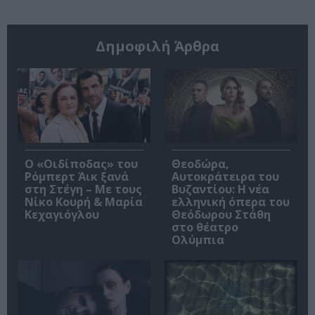
Δημοφιλή Άρθρα
O «Οιδίποδας» του
Θεοδώρα,
Ρόμπερτ Άικ ξανά
Αυτοκράτειρα του
στη Στέγη – Με τους
Βυζαντίου: Η νέα
Νίκο Κουρή & Μαρία
ελληνική όπερα του
Κεχαγιόγλου
Θεόδωρου Στάθη
στο θέατρο
Ολύμπια