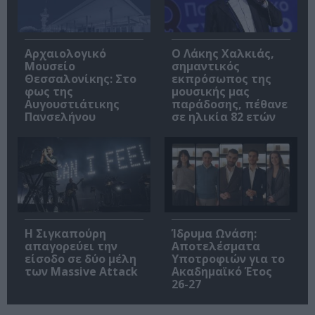
Αρχαιολογικό
Ο Λάκης Χαλκιάς,
Μουσείο
σημαντικός
Θεσσαλονίκης: Στο
εκπρόσωπος της
φως της
μουσικής μας
Αυγουστιάτικης
παράδοσης, πέθανε
Πανσελήνου
σε ηλικία 82 ετών
Η Σιγκαπούρη
Ίδρυμα Ωνάση:
απαγορεύει την
Αποτελέσματα
είσοδο σε δύο μέλη
Υποτροφιών για το
των Massive Attack
Ακαδημαϊκό Έτος
26-27