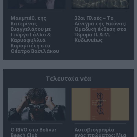
Μακμπέθ, της
32οι Πλοές – Το
Κατερίνας
Αίνιγμα της Εικόνας:
Ευαγγελάτου με
Ομαδική έκθεση στο
Γιώργο Γάλλο &
Ίδρυμα Π. & Μ.
Καρυοφυλλιά
Κυδωνιέως
Καραμπέτη στο
Θέατρο Βασιλάκου
Τελευταία νέα
Ο RIVO στο Bolivar
Αυτοβιογραφία
Beach Club
ενός πτώματος: Μια