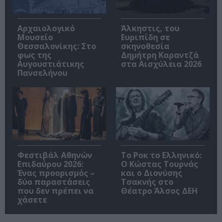
Αρχαιολογικό
Άλκηστις, του
Μουσείο
Ευριπίδη σε
Θεσσαλονίκης: Στο
σκηνοθεσία
φως της
Δημήτρη Καραντζά
Αυγουστιάτικης
στα Αισχύλεια 2026
Πανσελήνου
Φεστιβάλ Αθηνών
Το Ροκ το Ελληνικό:
Επιδαύρου 2026:
Ο Κώστας Τουρνάς
Ένας προορισμός –
και ο Διονύσης
δύο παραστάσεις
Τσακνής στο
που δεν πρέπει να
Θέατρο Άλσος ΔΕΗ
χάσετε