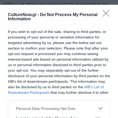
κλάδου, με στόχο την ενίσχυση της συνεργασίας για
την αποτελεσματικότερη προστασία και διαχείριση των
CultureNow.gr -
Do Not Process My Personal
Θαλάσσιων Λιβαδιών, με έμφαση στα Λιβάδια
Information
Ποσειδωνίας (Posidonia oceanica), ενός από τα
σημαντικότερα αλλά και πιο ευάλωτα θαλάσσια
If you wish to opt-out of the sale, sharing to third parties, or
οικοσυστήματα της Μεσογείου.
processing of your personal or sensitive information for
targeted advertising by us, please use the below opt-out
section to confirm your selection. Please note that after your
Ταυτότητα Εκδήλωσης
opt-out request is processed you may continue seeing
interest-based ads based on personal information utilized by
Ημερομηνία:
us or personal information disclosed to third parties prior to
your opt-out. You may separately opt-out of the further
29/04/2026
disclosure of your personal information by third parties on the
Τετάρτη, στις 18:30
IAB’s list of downstream participants. This information may
also be disclosed by us to third parties on the
IAB’s List of
Τοποθεσία:
Downstream Participants
that may further disclose it to other
third parties.
Γαλλικό Ινστιτούτο Ελλάδος - Αuditorium Theo
Angelopoulos, Σίνα 31, Αθήνα
Personal Data Processing Opt Outs