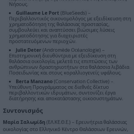
Νήσους.
Guillaume Le Port
(BlueSeeds) –
Περιβαλλοντικός οικονομολόγος με εξειδίκευση στη
χρηματοδότηση της θαλάσσιας προστασίας,
συμβουλεύει και αναπτύσσει βιώσιμες λύσεις
χρηματοδότησης για διαχειριστές
προστατευόμενων περιοχών.
Julie Deter
(Andromède Océanologie) –
Επιστημονική διευθύντρια με εξειδίκευση στη
θαλάσσια οικολογία, μελετά τις επιπτώσεις των
ανθρώπινων δραστηριοτήτων στα θαλάσσια λιβάδια
Ποσειδωνίας και στους κοραλλιογενείς υφάλους.
Berta Manzano
(Conservation Collective) –
Υπεύθυνη Προγράμματος σε διεθνές δίκτυο
περιβαλλοντικών ιδρυμάτων, συντονίζει έργα
διατήρησης και αποκατάστασης οικοσυστημάτων.
Συντονισμός
Μαρία Σαλωμίδη
(ΕΛ.ΚΕ.Θ.Ε.) – Ερευνήτρια θαλάσσιας
οικολογίας στο Ελληνικό Κέντρο Θαλάσσιων Ερευνών,