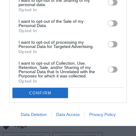
Γαλλικό Ινστιτούτο Αθηνών
I want to opt-out of the Sharing of my
personal data.
Opted In
Eισιτήρια:
I want to opt-out of the Sale of my
Ελεύθερη είσοδος
Personal Data.
Opted In
Πληροφορίες / Κρατήσεις:
I want to opt-out of processing my
Personal Data for Targeted Advertising.
ifg.gr
Opted In
I want to opt-out of Collection, Use,
Ακολουθήστε το Culturenow.gr στο
Google News
και
Retention, Sale, and/or Sharing of my
Personal Data that Is Unrelated with the
μάθετε πρώτοι όλες τις ειδήσεις
Purposes for which it was collected.
Opted In
Δείτε όλα τα
τελευταία νέα
για την Τέχνη και τον
CONFIRM
Πολιτισμό στο
Culturenow.gr
Νέοι Διαγωνισμοί
❯
Data Deletion
Data Access
Privacy Policy
Tags