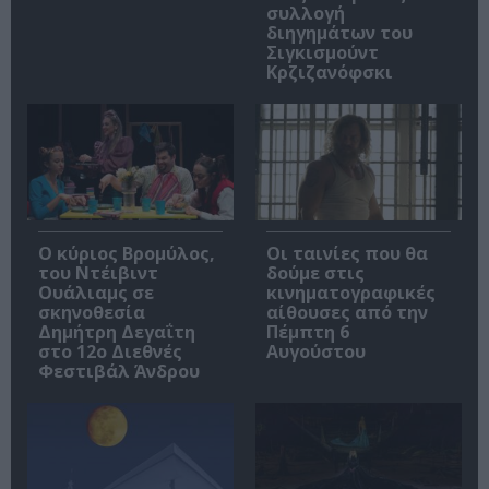
συλλογή
διηγημάτων του
Σιγκισμούντ
Κρζιζανόφσκι
O κύριος Βρομύλος,
Οι ταινίες που θα
του Ντέιβιντ
δούμε στις
Ουάλιαμς σε
κινηματογραφικές
σκηνοθεσία
αίθουσες από την
Δημήτρη Δεγαΐτη
Πέμπτη 6
στο 12ο Διεθνές
Αυγούστου
Φεστιβάλ Άνδρου