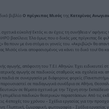
δικό βιβλίο
Ο πρίγκιπας Μισός
της
Κατερίνας Ανωγια
 σχετικά εύκολη! Εκτός κι αν έχεις τη συνήθεια ν’ αφήνεις
ΗΡΟ βασίλειο; Έλα όμως που ο δικός μας πρίγκιπας δε φι
ς» θα πουν με ένα στόμα οι γονείς του. «Ακριβώς!» θα απαν
ιπας Μισός είναι αποφασισμένος να κάνει το δικό του! Θα κ
ς αγωγής, απόφοιτη του Τ.Ε.Ι. Αθηνών. Έχει ειδικευτεί σ
ατρικής αγωγής σε παιδικούς σταθμούς και σχολεία και απ
α παιδιά σε συνεργασία με διάφορους φορείς (Πανεπιστήμ
ν παρουσιαστεί σε παιδαγωγικά συνέδρια σε Αθήνα, Θεσσαλ
δευτικών σε θέματα σχετικά με την Τέχνη στην Εκπαίδευ
ή επιμέλεια παιδικών θεατρικών παραστάσεων. Από τις εκ
ις 4 εποχές του χρόνου – Σχέδια εργασίας για την προσχ
νη: Γλυπτική, ζωγραφική, φωτογραφία – Σχέδια εργασίας γ