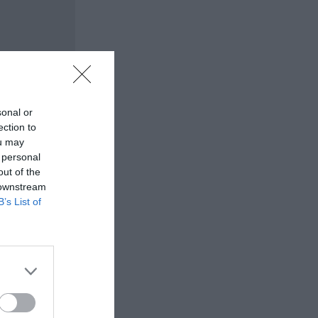
sonal or
ection to
ou may
 personal
out of the
 downstream
B’s List of