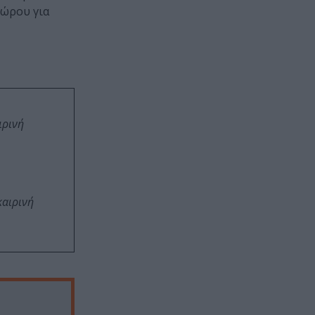
χώρου για
ιρινή
καιρινή