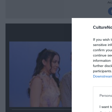
Ακο
CultureNo
Σ
If you wish 
sensitive in
confirm you
continue se
information 
further disc
participants
Downstream 
Persona
I want t