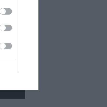
 η
 στη