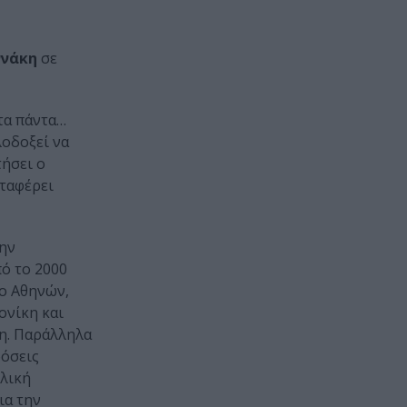
ννάκη
σε
 τα πάντα…
λοδοξεί να
τήσει ο
αταφέρει
την
ό το 2000
ιο Αθηνών,
ονίκη και
ση. Παράλληλα
δόσεις
ολική
ια την