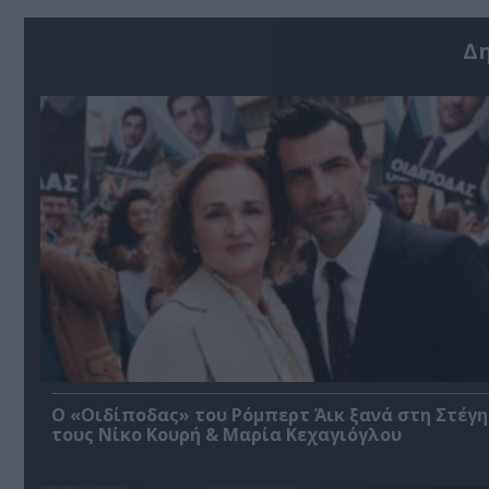
Δ
O «Οιδίποδας» του Ρόμπερτ Άικ ξανά στη Στέγη
τους Νίκο Κουρή & Μαρία Κεχαγιόγλου