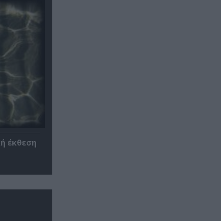
κή έκθεση