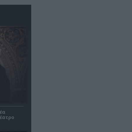
έα
θέατρο