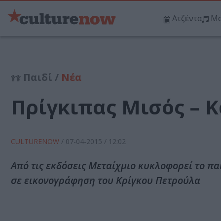
Ατζέντα
Μο
Παιδί /
Νέα
Πρίγκιπας Μισός – 
CULTURENOW
/
07-04-2015
/ 12:02
Από τις εκδόσεις Μεταίχμιο κυκλοφορεί το πα
σε εικονογράφηση του Κρίγκου Πετρούλα