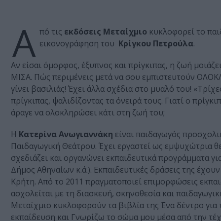
Α
πό τις
εκδόσεις Μεταίχμιο
κυκλοφορεί το παι
εικονογράφηση του
Κρίγκου Πετρούλα
.
Αν είσαι όμορφος, έξυπνος και πρίγκιπας, η ζωή μοιάζει
ΜΙΣΑ. Πώς περιμένεις μετά να σου εμπιστευτούν ΟΛΟΚΛ
γίνει βασιλιάς! Έχει άλλα σχέδια στο μυαλό του! «Τρίχε
πρίγκιπας, ψαλιδίζοντας τα όνειρά τους. Γιατί ο πρίγκ
άραγε να ολοκληρώσει κάτι στη ζωή του;
Η
Κατερίνα Ανωγιαννάκη
είναι παιδαγωγός προσχολική
Παιδαγωγική Θεάτρου. Έχει εργαστεί ως εμψυχώτρια θε
σχεδιάζει και οργανώνει εκπαιδευτικά προγράμματα γι
Δήμος Αθηναίων κ.ά.). Εκπαιδευτικές δράσεις της έχου
Κρήτη. Από το 2011 πραγματοποιεί επιμορφώσεις εκπαι
ασχολείται με τη διασκευή, σκηνοθεσία και παιδαγωγικ
Μεταίχμιο κυκλοφορούν τα βιβλία της Ένα δέντρο για τ
εκπαίδευση και Γνωρίζω το σώμα μου μέσα από την τέχ