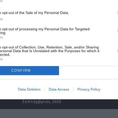
In
εσία
Παράξενος βυθός – Ο Ψαράς ο Ποσειδώνας &
ηναία
Αόρατη Γοργόνα, του Πέτρου Α. Καφαντόγια
Σαρωνίδα
o opt-out of the Sale of my Personal Data.
In
to opt-out of processing my Personal Data for Targeted
ing.
In
o opt-out of Collection, Use, Retention, Sale, and/or Sharing
ersonal Data that Is Unrelated with the Purposes for which it
lected.
In
CONFIRM
Data Deletion
Data Access
Privacy Policy
στο
ΚΠΙΣΝ: Park your Cinema Kids – Αύγουστος &
Σεπτέμβριος 2026