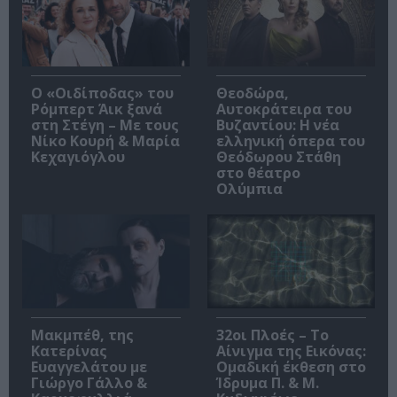
O «Οιδίποδας» του
Θεοδώρα,
Ρόμπερτ Άικ ξανά
Αυτοκράτειρα του
στη Στέγη – Με τους
Βυζαντίου: Η νέα
Νίκο Κουρή & Μαρία
ελληνική όπερα του
Κεχαγιόγλου
Θεόδωρου Στάθη
στο θέατρο
Ολύμπια
Μακμπέθ, της
32οι Πλοές – Το
Κατερίνας
Αίνιγμα της Εικόνας:
Ευαγγελάτου με
Ομαδική έκθεση στο
Γιώργο Γάλλο &
Ίδρυμα Π. & Μ.