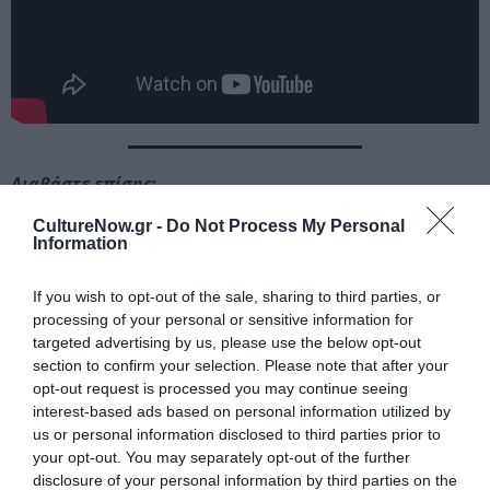
Διαβάστε επίσης:
CultureNow.gr -
Do Not Process My Personal
4o Φεστιβάλ Δάσους: Τι θα δούμε τον Αύγουστο και τον
Information
Σεπτέμβριο
If you wish to opt-out of the sale, sharing to third parties, or
Ταυτότητα Εκδήλωσης
processing of your personal or sensitive information for
targeted advertising by us, please use the below opt-out
section to confirm your selection. Please note that after your
Ημερομηνία:
opt-out request is processed you may continue seeing
20/09/2018
21/09/2018
22/09/2018
interest-based ads based on personal information utilized by
us or personal information disclosed to third parties prior to
your opt-out. You may separately opt-out of the further
Τοποθεσία:
disclosure of your personal information by third parties on the