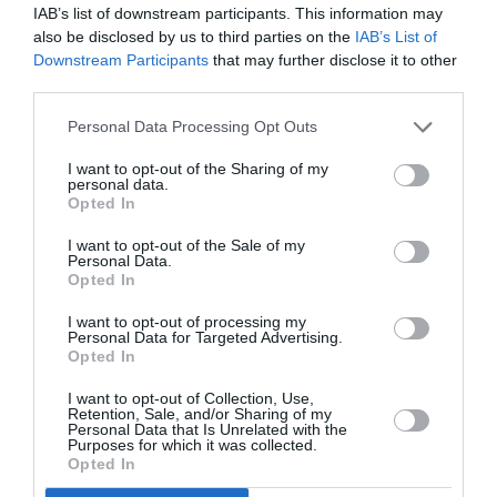
IAB’s list of downstream participants. This information may
Βασιλικό Θέατρο, Λ. Μεγ. Αλεξάνδρου, Θεσσαλονίκη
also be disclosed by us to third parties on the
IAB’s List of
Downstream Participants
that may further disclose it to other
Βασιλικό Θέατρο
third parties.
Προπώληση:
Personal Data Processing Opt Outs
Ταμεία ΚΘΒΕ, τηλ.: 2315 200 200: Βασιλικό Θέατρο
I want to opt-out of the Sharing of my
(Πλατεία Λευκού Πύργου) και Εκδοτήριο ΚΘΒΕ
personal data.
Opted In
Πλατείας Αριστοτέλους
I want to opt-out of the Sale of my
Πληροφορίες / Κρατήσεις:
Personal Data.
Opted In
www.ntng.gr
I want to opt-out of processing my
Personal Data for Targeted Advertising.
Ακολουθήστε το Culturenow.gr στο
Google News
και
Opted In
μάθετε πρώτοι όλες τις ειδήσεις
I want to opt-out of Collection, Use,
Retention, Sale, and/or Sharing of my
Δείτε όλα τα
τελευταία νέα
για την Τέχνη και τον
Personal Data that Is Unrelated with the
Purposes for which it was collected.
Πολιτισμό στο
Culturenow.gr
Opted In