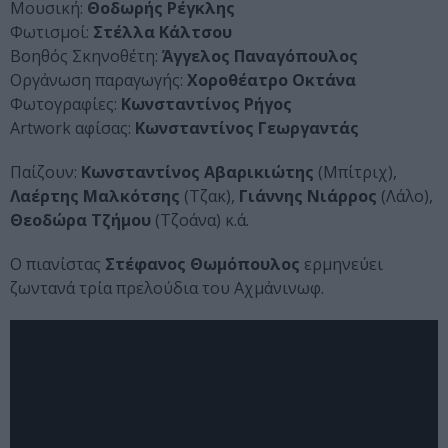
Μουσική:
Θοδωρής Ρέγκλης
Φωτισμοί:
Στέλλα Κάλτσου
Βοηθός Σκηνοθέτη:
Άγγελος Παναγόπουλος
Οργάνωση παραγωγής:
Χοροθέατρο Οκτάνα
Φωτογραφίες:
Κωνσταντίνος Ρήγος
Artwork αφίσας:
Κωνσταντίνος Γεωργαντάς
Παίζουν:
Κωνσταντίνος Αβαρικιώτης
(Μπίτριχ),
Λαέρτης Μαλκότσης
(Τζακ),
Γιάννης Νιάρρος
(Λάλο),
Θεοδώρα Τζήμου
(Τζοάνα) κ.ά.
Ο πιανίστας
Στέφανος Θωμόπουλος
ερμηνεύει
ζωντανά τρία πρελούδια του Αχμάνινωφ.