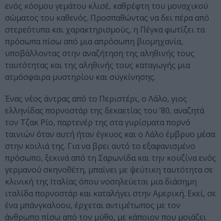
ενός κόσμου γεμάτου κλισέ, καθρέφτη του μοναχικού
σώματος του καθενός. Προσπαθώντας να δει πέρα από
στερεότυπα και χαρακτηρισμούς, η Πέγκα φωτίζει τα
πρόσωπα πίσω από μια απρόσωπη βιομηχανία,
υποβάλλοντας στην αναζήτηση της αληθινής τους
ταυτότητας και της αληθινής τους καταγωγής μια
ατμόσφαιρα μυστηρίου και συγκίνησης.
Ένας νέος άντρας από το Περιστέρι, ο Λάλο, γιος
ελληνίδας πορνοστάρ της δεκαετίας του ’80, αναζητά
τον Τζακ Ρίο, παρτενέρ της στα γυρίσματα πορνό
ταινιών όταν αυτή ήταν έγκυος και ο Λάλο έμβρυο μέσα
στην κοιλιά της. Για να βρει αυτό το εξαφανισμένο
πρόσωπο, ξεκινά από τη Σαρωνίδα και την κουζίνα ενός
γερμανού σκηνοθέτη, μπαίνει με ψεύτικη ταυτότητα σε
κλινική της Ιταλίας όπου νοσηλεύεται μια διάσημη
ιταλίδα πορνοστάρ και καταλήγει στην Αμερική. Εκεί, σε
ένα μπάνγκαλοου, έρχεται αντιμέτωπος με τον
άνθρωπο πίσω από τον μύθο, με κάποιον που μοιάζει