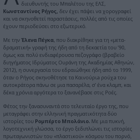
διευθυντής του Μπαλέτου της ΕΛΣ,
Κωνσταντίνος Ρήγος,
δεν έχει πάψει να χορογραφεί
και να σκηνοθετεί παραστάσεις, πολλές από τις οποίες
έχουν περιοδεύσει στο εξωτερικό.
Με την
Έλενα Πέγκα
, που διακρίθηκε για τη «μετα-
δραματική» γραφή της ήδη από τη δεκαετία του ’90,
όμως και πολύ ενδιαφέρουσα πεζογράφο (βραβείο
διηγήματος Ιδρύματος Ουράνη της Ακαδημίας Αθηνών,
2012), η συνεργασία του εδραιώθηκε ήδη από το 1999,
όταν ο Ρήγος σκηνοθέτησε τα Καινούριa ρούχa του
αυτοκράτορα πάνω σε μια πασαρέλα, σ’ ένα κλαμπ, και
δέκα χρόνια αργότερα το ξανανέβασε στις Ροές.
Φέτος την ξανασυναντά στο τελευταίο έργο της, που
μεταγράφει στην ελληνική πραγματικότητα δύο
ιστορίες του
Ρομπέρτο Μπολάνιο.
Με μια πυκνή,
λογοτεχνική γλώσσα, το έργο ξεδιπλώνει τις ιστορίες
πρωταγωνιστών του «πλαστικού» κόσμου του πορνό,