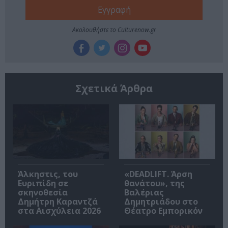
Ακολουθήστε το Culturenow.gr
Σχετικά Άρθρα
Άλκηστις, του
«DEADLIFT. Άρση
Ευριπίδη σε
θανάτου», της
σκηνοθεσία
Βαλέριας
Δημήτρη Καραντζά
Δημητριάδου στο
στα Αισχύλεια 2026
Θέατρο Εμπορικόν