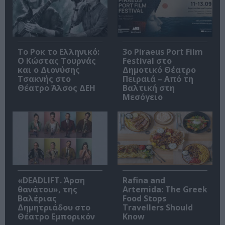
Το Ροκ το Ελληνικό:
3o Piraeus Port Film
Ο Κώστας Τουρνάς
Festival στο
και ο Διονύσης
Δημοτικό Θέατρο
Τσακνής στο
Πειραιά – Από τη
Θέατρο Άλσος ΔΕΗ
Βαλτική στη
Μεσόγειο
«DEADLIFT. Άρση
Rafina and
θανάτου», της
Artemida: The Greek
Βαλέριας
Food Stops
Δημητριάδου στο
Travellers Should
Θέατρο Εμπορικόν
Know