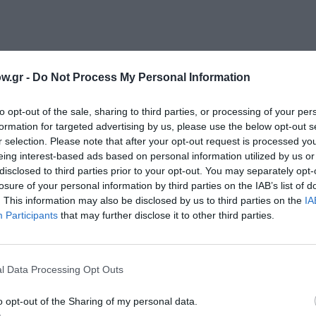
 συνανθρώπους μας στο ισόγειο του Δημαρχείου Αθηνών, 
w.gr -
Do Not Process My Personal Information
 παρακολουθήσουν χριστουγεννιάτικη συναυλία που θα χ
κάλαντα και χριστουγεννιάτικες μουσικές.
to opt-out of the sale, sharing to third parties, or processing of your per
formation for targeted advertising by us, please use the below opt-out s
r selection. Please note that after your opt-out request is processed y
eing interest-based ads based on personal information utilized by us or
disclosed to third parties prior to your opt-out. You may separately opt-
losure of your personal information by third parties on the IAB’s list of
τράτη
. This information may also be disclosed by us to third parties on the
IA
σμικό πλαίσιο των εξοριών στον 20ο αιώνα, για θέματα νεό
Participants
that may further disclose it to other third parties.
 του Μουσείου που αποτελείται από έργα τέχνης, χειροτε
όπους εξορίας και φυλακές.
l Data Processing Opt Outs
o opt-out of the Sharing of my personal data.
 3213488 (Δευτέρα έως Παρασκευή 10:00 με 13:00)