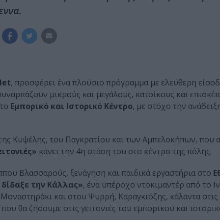
εννα.
Net
, προσφέρει ένα πλούσιο πρόγραμμα με ελεύθερη είσοδ
υναρπάζουν μικρούς και μεγάλους, κατοίκους και επισκέπ
στο
Εμπορικό και Ιστορικό Κέντρο
, με στόχο την ανάδειξ
 της Κυψέλης, του Παγκρατίου και των Αμπελοκήπων, που
ειτονιές»
κάνει την 4η στάση του στο κέντρο της πόλης.
ίππου Βλασσαρούς, ξενάγηση και παιδικά εργαστήρια στο
Ε
υ δίδαξε την Κάλλας»
, ένα υπέροχο ντοκιμαντέρ από το Ι
 Μοναστηράκι και στου Ψυρρή, Καραγκιόζης, κάλαντα στις 
 που θα ζήσουμε στις γειτονιές του εμπορικού και ιστορι