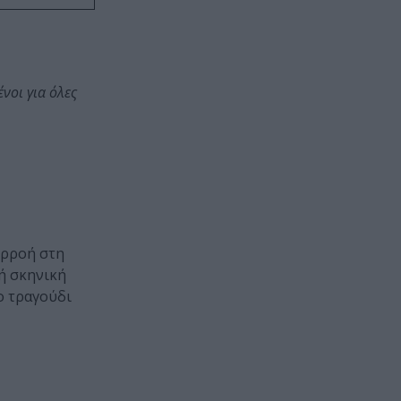
νοι για όλες
ιρροή στη
κή σκηνική
ο τραγούδι