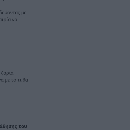
ιδεύοντας με
αιρία να
 ζάρια
α με το τι θα
Μάθησης του