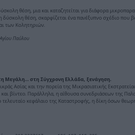
δύσκολη θέση, μια και καταζητείται για διάφορα μικροπαρ
τη δύσκολη θέση, σκαρφίζεται ένα πανέξυπνο σχέδιο που β
και των Κολητηριών.
 Αγίου Παύλου
τη Μεγάλη… στη Σύγχρονη Ελλάδα, ξενάγηση.
κράς Ασίας και την πορεία της Μικρασιατικής Εκστρατεία
α και βίντεο. Παράλληλα, η αίθουσα συνεδριάσεων της Παλ
το τελευταίο κεφάλαιο της Καταστροφής, η δίκη όσων θεω