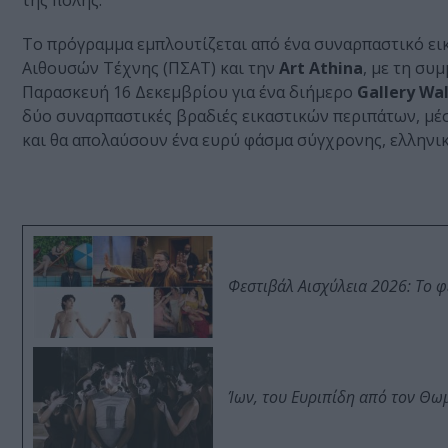
της πόλης.
Το πρόγραμμα εμπλουτίζεται από ένα συναρπαστικό ει
Αιθουσών Τέχνης (ΠΣΑΤ) και την
Αrt Αthina
, με τη συ
Παρασκευή 16 Δεκεμβρίου για ένα διήμερο
Gallery Wa
δύο συναρπαστικές βραδιές εικαστικών περιπάτων, μέσ
και θα απολαύσουν ένα ευρύ φάσμα σύγχρονης, ελληνικ
Φεστιβάλ Αισχύλεια 2026: Το 
Ίων, του Ευριπίδη από τον Θ