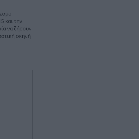
δεσμο
5 και την
ρία να ζήσουν
αστική σκηνή