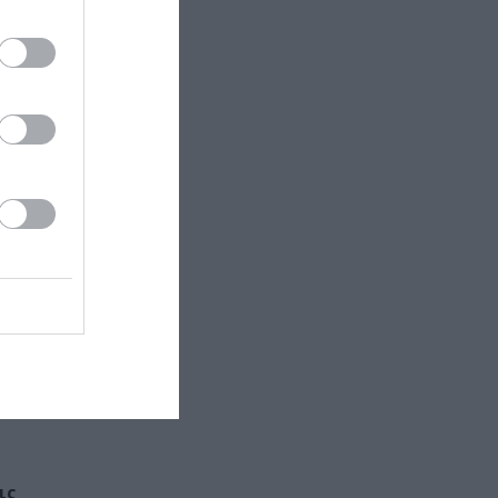
, κάθε
η και τον π.
είου θα
ις