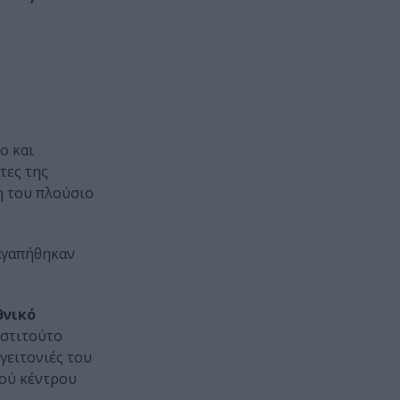
ο και
τες της
η του πλούσιο
 αγαπήθηκαν
θνικό
νστιτούτο
γειτονιές του
κού κέντρου