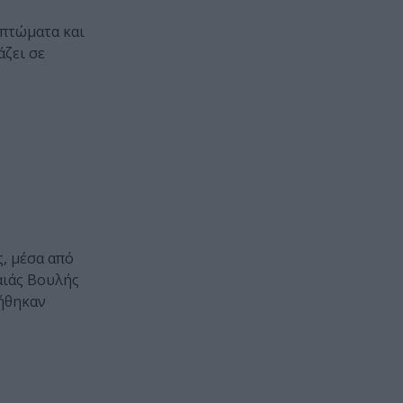
απτώματα και
άζει σε
ς, μέσα από
αιάς Βουλής
ρήθηκαν