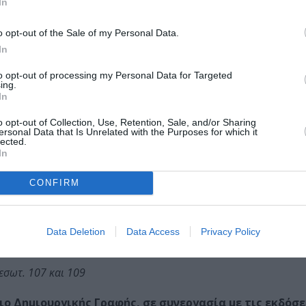
In
o opt-out of the Sale of my Personal Data.
In
τηράκι και στου Ψυρρή.
ρφες γειτονιές της Αθήνας μας. Κάθε γωνιά και μια ιστορία
to opt-out of processing my Personal Data for Targeted
ιστορία και στην λογοτεχνία με τον στιχουργό Άρη Δαβαράκ
ing.
In
o opt-out of Collection, Use, Retention, Sale, and/or Sharing
την Εκκλησία
ersonal Data that Is Unrelated with the Purposes for which it
lected.
In
τήρι.
CONFIRM
 ετών, τα οποία με την καθοδήγηση επιμελητριών του Μουσ
Data Deletion
Data Access
Privacy Policy
εσωτ. 107 και 109
ο Δημιουργικής Γραφής, σε συνεργασία με τις εκδόσε