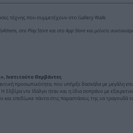
υσες τέχνης που συμμετέχουν στο Gallery Walk.
thens, στο Play Store και στο App Store και μείνετε συντονισμέ
ς», Ινστιτούτο Θερβάντες
μαντική προσωπικότητα, που υπήρξε δασκάλα με μεγάλη επ
Η Ελβίρα ντε Ιδάλγο ήταν και η ίδια σοπράνο με εξαιρετι
ο και επεδίωκε πάντα στις παραστάσεις της να τραγουδά τ