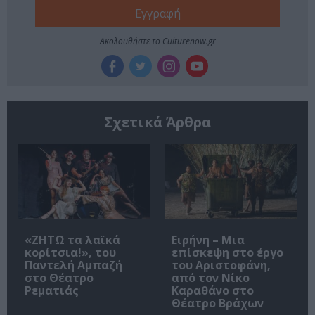
Ακολουθήστε το Culturenow.gr
Σχετικά Άρθρα
«ΖΗΤΩ τα λαϊκά
Ειρήνη – Μια
κορίτσια!», του
επίσκεψη στο έργο
Παντελή Αμπαζή
του Αριστοφάνη,
στο Θέατρο
από τον Νίκο
Ρεματιάς
Καραθάνο στο
Θέατρο Βράχων