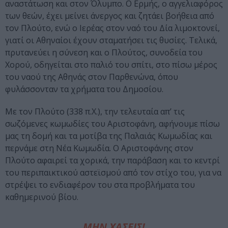
αναστάτωση και στον Όλυμπο. Ο Ερμής, ο αγγελιαφόρος
των θεών, έχει μείνει άνεργος και ζητάει βοήθεια από
τον Πλούτο, ενώ ο Ιερέας στον ναό του Δία λιμοκτονεί,
γιατί οι Αθηναίοι έχουν σταματήσει τις θυσίες. Τελικά,
πρυτανεύει η σύνεση και ο Πλούτος, συνοδεία του
Χορού, οδηγείται στο παλιό του σπίτι, στο πίσω μέρος
του ναού της Αθηνάς στον Παρθενώνα, όπου
φυλάσσονταν τα χρήματα του Δημοσίου.
Με τον Πλούτο (338 π.Χ.), την τελευταία απ’ τις
σωζόμενες κωμωδίες του Αριστοφάνη, αφήνουμε πίσω
μας τη δομή και τα μοτίβα της Παλαιάς Κωμωδίας και
περνάμε στη Νέα Κωμωδία. Ο Αριστοφάνης στον
Πλούτο αφαιρεί τα χορικά, την παράβαση και το κεντρί
του περιπαικτικού αστεϊσμού από τον στίχο του, για να
στρέψει το ενδιαφέρον του στα προβλήματα του
καθημερινού βίου.
ΜΗΝ ΧΑΣΕΙΣ!