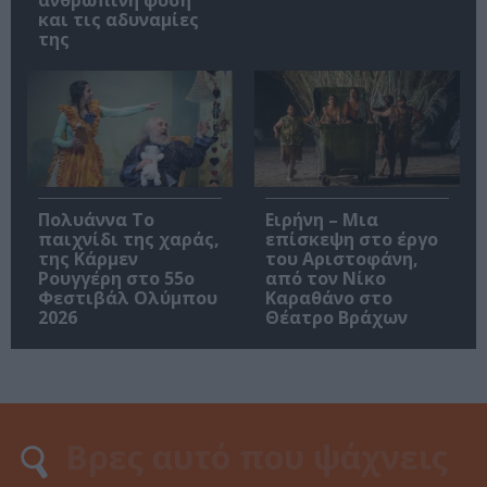
ανθρώπινη φύση
και τις αδυναμίες
της
Πολυάννα Το
Ειρήνη – Μια
παιχνίδι της χαράς,
επίσκεψη στο έργο
της Κάρμεν
του Αριστοφάνη,
Ρουγγέρη στο 55ο
από τον Νίκο
Φεστιβάλ Ολύμπου
Καραθάνο στο
2026
Θέατρο Βράχων