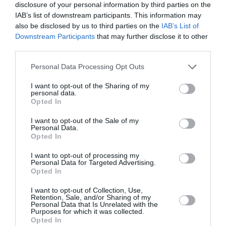
Βοηθός σκηνογράφου – ενδυματολόγου:
disclosure of your personal information by third parties on the
Αλεξάνδρα Φτούλη
IAB’s list of downstream participants. This information may
also be disclosed by us to third parties on the
IAB’s List of
Παίζουν:
Νίκος Γιαλελής
(Πλούτος),Κατερίνα
Παπανδρέου
(Πενία, Ερμής),
Κατερίνα Πατσιάνη
Downstream Participants
that may further disclose it to other
(Χρεμύλος),
Ελίνα Ρίζου
(Βλεψίδημος, Χορός),
third parties.
Βασίλης Σαφός
(Καρίων)
Personal Data Processing Opt Outs
Φωτογραφίες:
Ελίνα Γιουνανλή
I want to opt-out of the Sharing of my
Διάρκεια:
60 λεπτά
personal data.
Opted In
Διαβάστε επίσης:
I want to opt-out of the Sale of my
Personal Data.
Εθνικό Θέατρο: Γνωριμία με αρχαία θέατρα της Ελλάδας με
Opted In
την παράσταση “Πλούτος” του Αριστοφάνη
I want to opt-out of processing my
Personal Data for Targeted Advertising.
Opted In
Ταυτότητα Εκδήλωσης
I want to opt-out of Collection, Use,
Ημερομηνία:
Retention, Sale, and/or Sharing of my
Personal Data that Is Unrelated with the
Purposes for which it was collected.
18/07/2024
Opted In