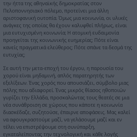
την ήττα της αθηναϊκής δημοκρατίας στον
Πελοποννησιακό πόλεμο, προτείνει μια άλλη
αριστοφανική ουτοπία. Όμως μια κοινωνία, οι υλικές
ανάγκες της οποίας θα έχουν καλυφθεί πλήρως, είναι
μια ευτυχισμένη κοινωνία; Η ατομική ευδαιμονία
προηγείται της κοινωνικής ευημερίας; Πότε είναι
κανείς πραγματικά ελεύθερος; Πότε σπάνε τα δεσμά της
ευτυχίας;
Σε αυτή την μετα-εποχή του έργου, η παρουσία του
χορού είναι μηδαμινή, απλός παρατηρητής των
εξελίξεων. Ένας χορός που απουσιάζει, σύμβολο μιας
πόλης που αδιαφορεί. Ένας μικρός θίασος ηθοποιών
γυρίζει την Ελλάδα, προσκαλώντας τους θεατές σε μια
νέα συνάθροιση σε χώρους που κάποτε η κοινωνία
διασκέδαζε, συζητούσε, έπαιρνε αποφάσεις. Μας καλεί
να αφουγκραστούμε μαζί, να γελάσουμε μαζί και εν
τέλει να επιστρέψουμε στη συνύπαρξη,
εγκαταλείποντας την τεχνολογική και κάθε λογής