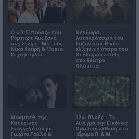
O «Οιδίποδας» του
Θεοδώρα,
Ρόμπερτ Άικ ξανά
Αυτοκράτειρα του
στη Στέγη – Με τους
Βυζαντίου: Η νέα
Νίκο Κουρή & Μαρία
ελληνική όπερα του
Κεχαγιόγλου
Θεόδωρου Στάθη
στο θέατρο
Ολύμπια
Μακμπέθ, της
32οι Πλοές – Το
Κατερίνας
Αίνιγμα της Εικόνας:
Ευαγγελάτου με
Ομαδική έκθεση στο
Γιώργο Γάλλο &
Ίδρυμα Π. & Μ.