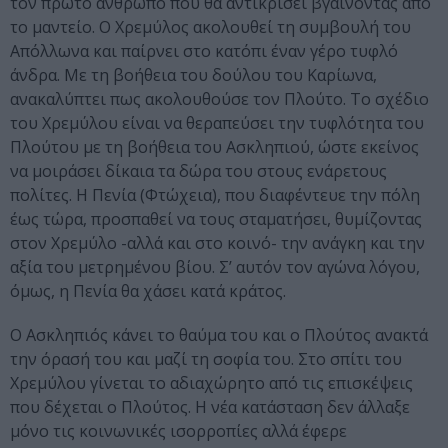
τον πρώτο άνθρωπο που θα αντικρίσει βγαίνοντας από
το μαντείο. Ο Χρεμύλος ακολουθεί τη συμβουλή του
Απόλλωνα και παίρνει στο κατόπι έναν γέρο τυφλό
άνδρα. Με τη βοήθεια του δούλου του Καρίωνα,
ανακαλύπτει πως ακολουθούσε τον Πλούτο. Το σχέδιο
του Χρεμύλου είναι να θεραπεύσει την τυφλότητα του
Πλούτου με τη βοήθεια του Ασκληπιού, ώστε εκείνος
να μοιράσει δίκαια τα δώρα του στους ενάρετους
πολίτες. Η Πενία (Φτώχεια), που διαφέντευε την πόλη
έως τώρα, προσπαθεί να τους σταματήσει, θυμίζοντας
στον Χρεμύλο -αλλά και στο κοινό- την ανάγκη και την
αξία του μετρημένου βίου. Σ’ αυτόν τον αγώνα λόγου,
όμως, η Πενία θα χάσει κατά κράτος.
Ο Ασκληπιός κάνει το θαύμα του και ο Πλούτος ανακτά
την όρασή του και μαζί τη σοφία του. Στο σπίτι του
Χρεμύλου γίνεται το αδιαχώρητο από τις επισκέψεις
που δέχεται ο Πλούτος. Η νέα κατάσταση δεν άλλαξε
μόνο τις κοινωνικές ισορροπίες αλλά έφερε