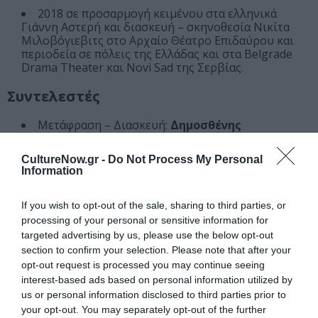
2018 σε προσαρμογή κειμένου στα ελληνικά
Γιάννη Αστερή και διασκευή – σκηνοθεσία Νικίτα
Μιλοβόγιεβιτς στο Αρχαίο Θέατρο Επιδαύρου και
περιοδεία σε πόλεις της Ελλάδας και στα Belgrade
Drama Theater και Novi Sad της Σερβίας.
Συντελεστές
Μετάφραση – Διασκευή:
Δημοσθένης
Παπαμάρκος
Σκηνοθεσία – Δραματουργική επεξεργασία:
CultureNow.gr -
Do Not Process My Personal
Information
Μάνος Βαβαδάκης
Σκηνικά – Κοστούμια:
Τζίνα Ηλιοπούλου – Λίνα
Σταυροπούλου
If you wish to opt-out of the sale, sharing to third parties, or
processing of your personal or sensitive information for
Πρωτότυπη μουσική σύνθεση:
Δημήτρης
targeted advertising by us, please use the below opt-out
Τάσαινας
section to confirm your selection. Please note that after your
Μουσική διδασκαλία:
Μελίνα Παιονίδου
opt-out request is processed you may continue seeing
interest-based ads based on personal information utilized by
Κίνηση:
Μυρτώ Γράψα
us or personal information disclosed to third parties prior to
Βοηθός σκηνοθέτη:
Άρης Λάσκος
your opt-out. You may separately opt-out of the further