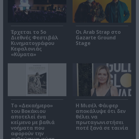
Έρχεται το 5ο
Οι Arab Strap στο
Διεθνές Φεστιβάλ
Gazarte Ground
Κινηματογράφου
Stage
Κεφαλονιάς
«Κύματα»
Το «Δεκαήμερο»
Η Μισέλ Φάιφερ
του Βοκάκιου
αποκάλυψε ότι δεν
αποτελεί ένα
θέλει να
κείμενο με βαθιά
πρωταγωνιστήσει
νοήματα που
ποτέ ξανά σε ταινία
αφορούν την