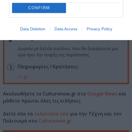
19:30
CONFIRM
Τοποθεσία:
Αρχαίο Θέατρο Καβειρίου, Θήβα
Data Deletion
Data Access
Privacy Policy
Eισιτήρια:
Δωρεάν με δελτία εισόδου, που θα διανέμονται μια
ώρα πριν την έναρξη της παράστασης
Πληροφορίες / Κρατήσεις:
n-t.gr
Ακολουθήστε το Culturenow.gr στο
Google News
και
μάθετε πρώτοι όλες τις ειδήσεις
Δείτε όλα τα
τελευταία νέα
για την Τέχνη και τον
Πολιτισμό στο
Culturenow.gr