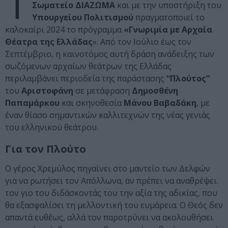
Τ
Σωματείο ΔΙΑΖΩΜΑ
και με την υποστήριξη του
Υπουργείου Πολιτισμού
πραγματοποιεί το
καλοκαίρι 2024 το πρόγραμμα
«Γνωριμία με Αρχαία
Θέατρα της Ελλάδας
». Από τον Ιούλιο έως τον
Σεπτέμβριο, η καινοτόμος αυτή δράση ανάδειξης των
σωζόμενων αρχαίων θεάτρων της Ελλάδας
περιλαμβάνει περιοδεία της παράστασης
“Πλούτος”
του
Αριστοφάνη
σε μετάφραση
Δημοσθένη
Παπαμάρκου
και σκηνοθεσία
Μάνου Βαβαδάκη
, με
έναν θίασο σημαντικών καλλιτεχνών της νέας γενιάς
του ελληνικού θεάτρου.
Για τον Πλούτο
Ο γέρος Χρεμύλος πηγαίνει στο μαντείο των Δελφών
για να ρωτήσει τον Απόλλωνα, αν πρέπει να αναθρέψει
τον γιο του διδάσκοντάς του την αξία της αδικίας, που
θα εξασφαλίσει τη μελλοντική του ευμάρεια. Ο Θεός δεν
απαντά ευθέως, αλλά τον παροτρύνει να ακολουθήσει