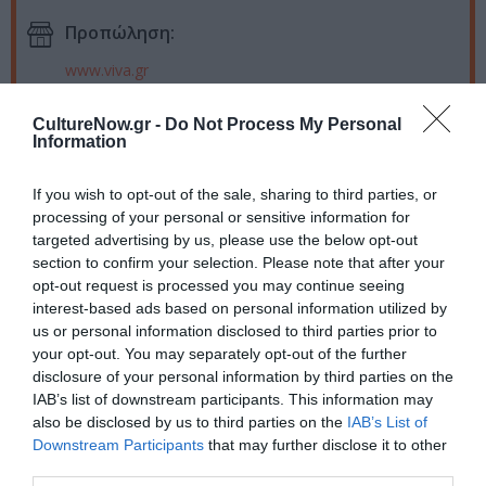
Προπώληση:
www.viva.gr
Πληροφορίες / Κρατήσεις:
CultureNow.gr -
Do Not Process My Personal
Information
http://nkt.gr
If you wish to opt-out of the sale, sharing to third parties, or
Ακολουθήστε το Culturenow.gr στο
Google News
και
processing of your personal or sensitive information for
μάθετε πρώτοι όλες τις ειδήσεις
targeted advertising by us, please use the below opt-out
section to confirm your selection. Please note that after your
Δείτε όλα τα
τελευταία νέα
για την Τέχνη και τον
opt-out request is processed you may continue seeing
interest-based ads based on personal information utilized by
Πολιτισμό στο
Culturenow.gr
us or personal information disclosed to third parties prior to
your opt-out. You may separately opt-out of the further
Νέοι Διαγωνισμοί
❯
disclosure of your personal information by third parties on the
IAB’s list of downstream participants. This information may
Tags
also be disclosed by us to third parties on the
IAB’s List of
Downstream Participants
that may further disclose it to other
ΘΑΛΕΙΑ ΣΤΑΜΑΤΕΛΟΥ
ΠΑΙΔΙΚΕΣ ΠΑΡΑΣΤΑΣΕΙΣ 2017 - 2018
third parties.