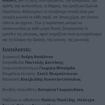
Κολόντι,
για τις αξίες που πρεσβεύει, την ειλικρίνεια, την
αγάπη, την ανιδιοτέλεια, το θάρρος, την όρεξη για ζωή και
περιπέτεια. Αλλά κυρίως το επιλέγουμε επειδή είναι μια
ιστορία γνωστή σε κάθε παιδί, απ’ όποια χώρα, απ’ όποιον
τόπο κι αν έρχεται. Έτσι η παράσταση μπορεί να
επικοινωνήσει με κάθε μικρό θεατή, ξεπερνώντας το
εμπόδιο της γλώσσας, αφού στηρίζεται στον αυτοσχεδιασμό
και τη δύναμη της δράσης, της εικόνας, της μουσικής.
Συντελεστές:
Διασκευή:
Άνδρη Θεοδότου
Σκηνοθεσία:
Παντελής Δεντάκης
Σκηνικά-Κοστούμια:
Γεωργία Μπούρδα
Επιμέλεια κίνησης:
Σεσίλ Μικρούτσικου
Μουσική:
Αλκιβιάδης Κωνσταντόπουλος
Βοηθός σκηνοθέτη:
Κατερίνα Γεωργουδάκη
Παίζουν οι ηθοποιοί:
Παύλος Παυλίδης, Ηλέκτρα