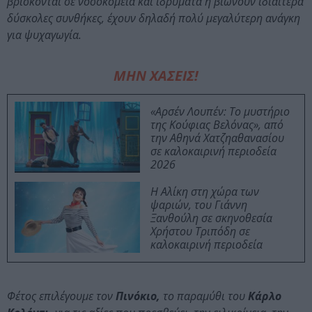
βρίσκονται σε νοσοκομεία και ιδρύματα ή βιώνουν ιδιαίτερα
δύσκολες συνθήκες, έχουν δηλαδή πολύ μεγαλύτερη ανάγκη
για ψυχαγωγία.
ΜΗΝ ΧΑΣΕΙΣ!
«Αρσέν Λουπέν: Το μυστήριο
της Κούφιας Βελόνας», από
την Αθηνά Χατζηαθανασίου
σε καλοκαιρινή περιοδεία
2026
Η Αλίκη στη χώρα των
ψαριών, του Γιάννη
Ξανθούλη σε σκηνοθεσία
Χρήστου Τριπόδη σε
καλοκαιρινή περιοδεία
Φέτος επιλέγουμε τον
Πινόκιο,
το παραμύθι του
Κάρλο