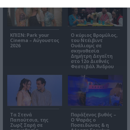
ΚΠΙΣΝ: Park your
O κύριος Βρομύλος,
Cinema – Αύγουστος
του Ντέιβιντ
2026
Ουάλιαμς σε
σκηνοθεσία
Δημήτρη Δεγαΐτη
στο 12ο Διεθνές
Φεστιβάλ Άνδρου
Τα Στενά
Παράξενος βυθός –
Παπούτσια, της
Ο Ψαράς ο
Ζωρζ Σαρή σε
Ποσειδώνας & η