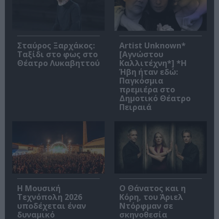
Σταύρος Ξαρχάκος:
Artist Unknown*
Ταξίδι στο φως στο
[Αγνώστου
Θέατρο Λυκαβηττού
Καλλιτέχνη*] *Η
Ήβη ήταν εδώ:
Παγκόσμια
πρεμιέρα στο
Δημοτικό Θέατρο
Πειραιά
Η Μουσική
Ο Θάνατος και η
Τεχνόπολη 2026
Κόρη, του Άριελ
υποδέχεται έναν
Ντόρφμαν σε
δυναμικό
σκηνοθεσία