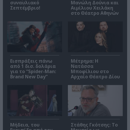
συναυλιακό
Μανώλη Δούνια και
Σεπτέμβριο!
Αιμίλιου Χειλάκη
στο Θέατρο Αθηνών
Εισπράξεις πάνω
Μέτρημα: Η
από 1 δισ. δολάρια
Νατάσσα
για το “Spider-Man:
Μποφίλιου στο
Brand New Day”
Αρχαίο Θέατρο Δίου
Μήδεια, του
Στάθης Γκότσης: Το
Ευριπίδη από τον
Μουσείο ως