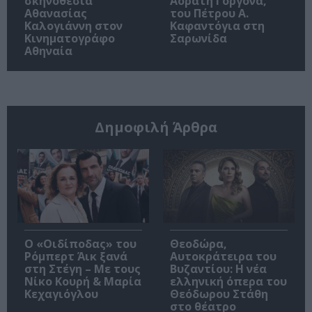
σκηνοθεσία
Αόρατη Γοργόνα,
Αθανασίας
του Πέτρου Α.
Καλογιάννη στον
Καφαντόγια στη
Κινηματογράφο
Σαρωνίδα
Αθηναία
Δημοφιλή Άρθρα
O «Οιδίποδας» του
Θεοδώρα,
Ρόμπερτ Άικ ξανά
Αυτοκράτειρα του
στη Στέγη – Με τους
Βυζαντίου: Η νέα
Νίκο Κουρή & Μαρία
ελληνική όπερα του
Κεχαγιόγλου
Θεόδωρου Στάθη
στο θέατρο