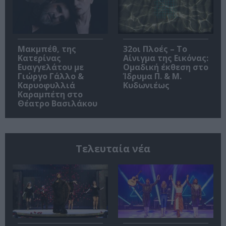
Μακμπέθ, της
32οι Πλοές – Το
Κατερίνας
Αίνιγμα της Εικόνας:
Ευαγγελάτου με
Ομαδική έκθεση στο
Γιώργο Γάλλο &
Ίδρυμα Π. & Μ.
Καρυοφυλλιά
Κυδωνιέως
Καραμπέτη στο
Θέατρο Βασιλάκου
Τελευταία νέα