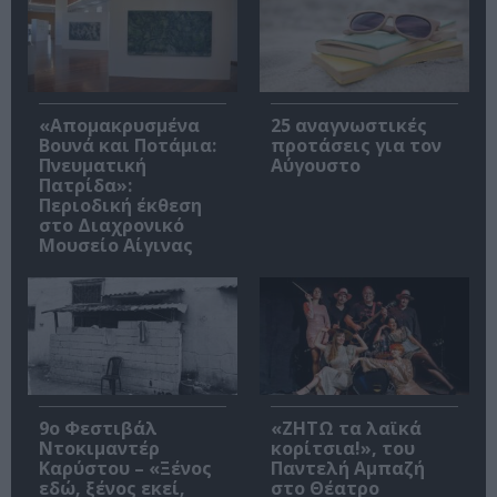
«Απομακρυσμένα
25 αναγνωστικές
Βουνά και Ποτάμια:
προτάσεις για τον
Πνευματική
Αύγουστο
Πατρίδα»:
Περιοδική έκθεση
στο Διαχρονικό
Μουσείο Αίγινας
9ο Φεστιβάλ
«ΖΗΤΩ τα λαϊκά
Ντοκιμαντέρ
κορίτσια!», του
Καρύστου – «Ξένος
Παντελή Αμπαζή
εδώ, ξένος εκεί,
στο Θέατρο