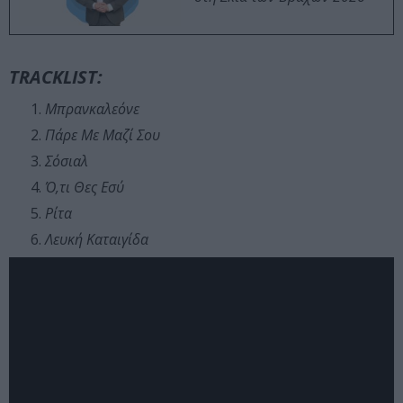
TRACKLIST:
Μπρανκαλεόνε
Πάρε Με Μαζί Σου
Σόσιαλ
Ό,τι Θες Εσύ
Ρίτα
Λευκή Καταιγίδα