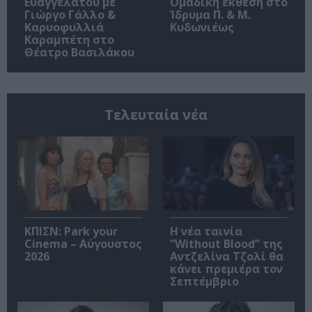
Ευαγγελάτου με
Ομαδική έκθεση στο
Γιώργο Γάλλο &
Ίδρυμα Π. & Μ.
Καρυοφυλλιά
Κυδωνιέως
Καραμπέτη στο
Θέατρο Βασιλάκου
Τελευταία νέα
ΚΠΙΣΝ: Park your
Η νέα ταινία
Cinema – Αύγουστος
“Without Blood” της
2026
Αντζελίνα Τζολί θα
κάνει πρεμιέρα τον
Σεπτέμβριο