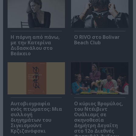
Η πόρνη από πάνω,
Ο RIVO στο Bolivar
με την Κατερίνα
Beach Club
Διδασκάλου στο
Βεάκειο
Αυτοβιογραφία
O κύριος Βρομύλος,
ενός πτώματος: Μια
του Ντέιβιντ
συλλογή
Ουάλιαμς σε
διηγημάτων του
σκηνοθεσία
Σιγκισμούντ
Δημήτρη Δεγαΐτη
Κρζιζανόφσκι
στο 12ο Διεθνές