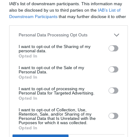
IAB’s list of downstream participants. This information may
Κάθε βδομάδα στο e-mail σας τα τελευταία νέα για
also be disclosed by us to third parties on the
IAB’s List of
την Τέχνη και τον Πολιτισμό!
Downstream Participants
that may further disclose it to other
third parties.
Personal Data Processing Opt Outs
I want to opt-out of the Sharing of my
personal data.
Ακολουθήστε το Culturenow.gr
Opted In
I want to opt-out of the Sale of my
Personal Data.
Opted In
Σχετικά Άρθρα
I want to opt-out of processing my
Personal Data for Targeted Advertising.
Opted In
I want to opt-out of Collection, Use,
Retention, Sale, and/or Sharing of my
Personal Data that Is Unrelated with the
Purposes for which it was collected.
Opted In