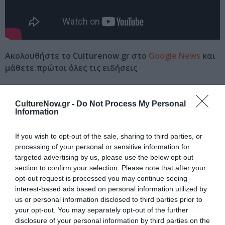
Ακολουθήστε το Culturenow.gr στο
Google News
και
μάθετε πρώτοι όλες τις ειδήσεις
Δείτε όλα τα
τελευταία νέα
για την Τέχνη και τον
Πολιτισμό στο
Culturenow.gr
CultureNow.gr -
Do Not Process My Personal
Information
Νέοι Διαγωνισμοί
❯
If you wish to opt-out of the sale, sharing to third parties, or
processing of your personal or sensitive information for
Tags
targeted advertising by us, please use the below opt-out
section to confirm your selection. Please note that after your
POP - ROCK - ALTERNATIVE
ΝΕΑ ΑΛΜΠΟΥΜ
opt-out request is processed you may continue seeing
ΠΑΥΛΟΣ ΠΑΥΛΙΔΗΣ
interest-based ads based on personal information utilized by
us or personal information disclosed to third parties prior to
your opt-out. You may separately opt-out of the further
Newsletter
disclosure of your personal information by third parties on the