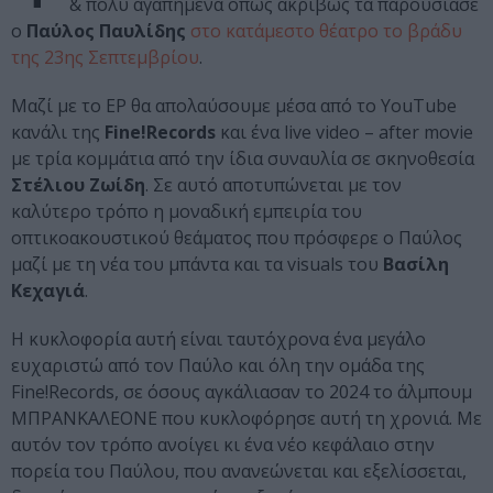
& πολύ αγαπημένα όπως ακριβώς τα παρουσίασε
ο
Παύλος Παυλίδης
στο κατάμεστο θέατρο το βράδυ
της 23ης Σεπτεμβρίου
.
Μαζί με το EP θα απολαύσουμε μέσα από το YouTube
κανάλι της
Fine!Records
και ένα live video – after movie
με τρία κομμάτια από την ίδια συναυλία σε σκηνοθεσία
Στέλιου Ζωίδη
. Σε αυτό αποτυπώνεται με τον
καλύτερο τρόπο η μοναδική εμπειρία του
οπτικοακουστικού θεάματος που πρόσφερε ο Παύλος
μαζί με τη νέα του μπάντα και τα visuals του
Βασίλη
Κεχαγιά
.
Η κυκλοφορία αυτή είναι ταυτόχρονα ένα μεγάλο
ευχαριστώ από τον Παύλο και όλη την ομάδα της
Fine!Records, σε όσους αγκάλιασαν το 2024 το άλμπουμ
ΜΠΡΑΝΚΑΛΕΟΝΕ που κυκλοφόρησε αυτή τη χρονιά. Με
αυτόν τον τρόπο ανοίγει κι ένα νέο κεφάλαιο στην
πορεία του Παύλου, που ανανεώνεται και εξελίσσεται,