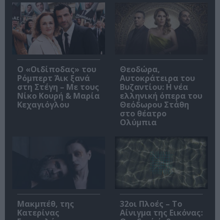
O «Οιδίποδας» του
Θεοδώρα,
Ρόμπερτ Άικ ξανά
Αυτοκράτειρα του
στη Στέγη – Με τους
Βυζαντίου: Η νέα
Νίκο Κουρή & Μαρία
ελληνική όπερα του
Κεχαγιόγλου
Θεόδωρου Στάθη
στο θέατρο
Ολύμπια
Μακμπέθ, της
32οι Πλοές – Το
Κατερίνας
Αίνιγμα της Εικόνας: