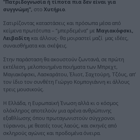
“Πατριδογνωσία ή τίποτα πια δεν είναι για
συγγνώμη”,
στο
Χυτήριο
.
Σατιρίζοντας καταστάσεις και πρόσωπα μέσα από
κείμενα πρωτότυπα – “μπερδεμένα” με
Μαγιακόφσκι,
Λειβαδίτη
και άλλους- θα μοιραστεί μαζί μας ιδέες,
συναισθήματα και σκέψεις.
Στην παράσταση θα ακουστούν ζωντανά, σε πρώτη
εκτέλεση, μελοποιημένα ποιήματα των Μπρεχτ,
Μαγιακόφσκι, Λασκαράτου, Έλιοτ, Σαχτούρη, Τζόυς, απ’
τον ίδιο τον συνθέτη Γιώργο Κομπογιάννη κι άλλους
τρεις μουσικούς.
Η Ελλάδα, η Ευρωπαϊκή Ένωση αλλά κι ο κόσμος
ολόκληρος αποτελούν μια αρένα ανθρώπινης
εξαθλίωσης όπου πρωταγωνιστούν σύγχρονοι
τύραννοι, με θεατές τους λαούς, και σκηνές από
σκληρούς αγώνες και προδομένα όνειρα.