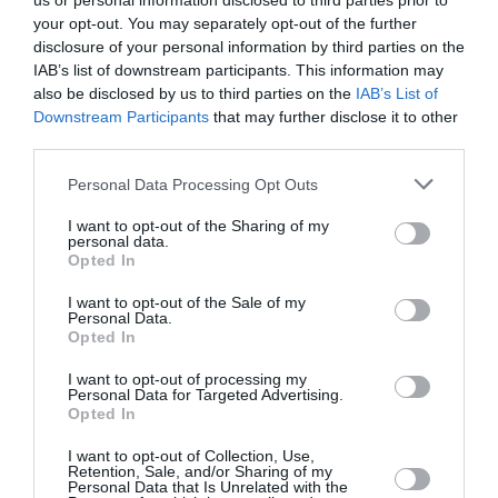
us or personal information disclosed to third parties prior to
your opt-out. You may separately opt-out of the further
Πληροφορίες:
210 3412313
disclosure of your personal information by third parties on the
IAB’s list of downstream participants. This information may
also be disclosed by us to third parties on the
IAB’s List of
Ακολουθήστε το Culturenow.gr στο
Google News
και
Downstream Participants
that may further disclose it to other
μάθετε πρώτοι όλες τις ειδήσεις
third parties.
Personal Data Processing Opt Outs
Δείτε όλα τα
τελευταία νέα
για την Τέχνη και τον
Πολιτισμό στο
Culturenow.gr
I want to opt-out of the Sharing of my
personal data.
Opted In
Νέοι Διαγωνισμοί
❯
I want to opt-out of the Sale of my
Personal Data.
Tags
Opted In
ΒΛΑΝΤΙΜΙΡ ΜΑΓΙΑΚΟΦΣΚΙ
ΚΩΜΩΔΙΑ
I want to opt-out of processing my
Personal Data for Targeted Advertising.
Opted In
Newsletter
I want to opt-out of Collection, Use,
Κάθε βδομάδα στο e-mail σας τα τελευταία νέα για
Retention, Sale, and/or Sharing of my
Personal Data that Is Unrelated with the
την Τέχνη και τον Πολιτισμό!