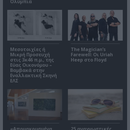
Ολύμπια
Μεσοτοιχίες ή
The Magician’s
Μικρή Προσευχή
Farewell: Οι Uriah
στις 3κ46 π.μ., της
Heep στο Floyd
Εύας Οικονόμου –
Βαμβακά στην
Εναλλακτική Σκηνή
ΕΛΣ
«Απομακρυσμένα
25 αναγνωστικές