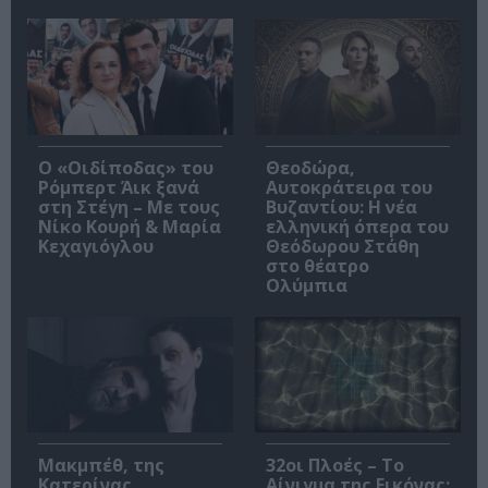
O «Οιδίποδας» του
Θεοδώρα,
Ρόμπερτ Άικ ξανά
Αυτοκράτειρα του
στη Στέγη – Με τους
Βυζαντίου: Η νέα
Νίκο Κουρή & Μαρία
ελληνική όπερα του
Κεχαγιόγλου
Θεόδωρου Στάθη
στο θέατρο
Ολύμπια
Μακμπέθ, της
32οι Πλοές – Το
Κατερίνας
Αίνιγμα της Εικόνας: