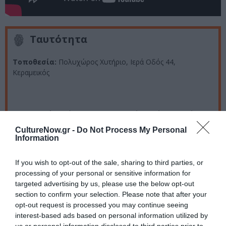
Ταυτότητα
Τοποθεσία:
Πολυχώρος Χυτήριο, Ιερά Οδός 44,
Κεραμεικός
Ημερομηνία:
Μέχρι Κυριακή των ΒαίωνΑπό 10 Μαρτίου
2014 κάθε Σάββατο στις 20.00 και Κυριακή στις 19.00
CultureNow.gr -
Do Not Process My Personal
Information
*Οι παραστάσεις που θα πραγματοποιηθούν είναι
αφιερωμένες στο φίλο και συνεργάτη που χάθηκε
If you wish to opt-out of the sale, sharing to third parties, or
τα ξημερώματα της 20/1, Γιώργο Κατινά.
processing of your personal or sensitive information for
targeted advertising by us, please use the below opt-out
section to confirm your selection. Please note that after your
opt-out request is processed you may continue seeing
Τιμή εισιτηρίου:
15 ευρώ / 12 ευρώ φοιτητικό/ 15 ευρώ
interest-based ads based on personal information utilized by
τα δύο άτομα ανέργων