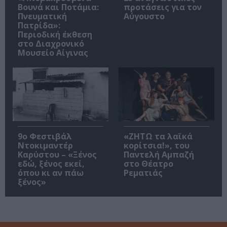
Βουνά και Ποτάμια:
προτάσεις για τον
Πνευματική
Αύγουστο
Πατρίδα»:
Περιοδική έκθεση
στο Διαχρονικό
Μουσείο Αίγινας
9ο Φεστιβάλ
«ΖΗΤΩ τα λαϊκά
Ντοκιμαντέρ
κορίτσια!», του
Καρύστου – «Ξένος
Παντελή Αμπαζή
εδώ, ξένος εκεί,
στο Θέατρο
όπου κι αν πάω
Ρεματιάς
ξένος»