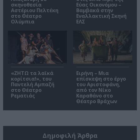
σκηνοθεσία
Εύας Οικονόμου –
Αστέριου Πελτέκη
Βαμβακά στην
στο Θέατρο
Εναλλακτική Σκηνή
Ολύμπια
ΕΛΣ
«ΖΗΤΩ τα λαϊκά
Ειρήνη – Μια
κορίτσια!», του
επίσκεψη στο έργο
Παντελή Αμπαζή
του Αριστοφάνη,
στο Θέατρο
από τον Νίκο
Ρεματιάς
Καραθάνο στο
Θέατρο Βράχων
Δημοφιλή Άρθρα