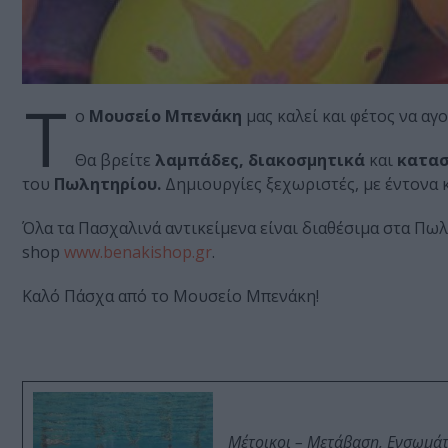
Τ
ο
Μουσείο Μπενάκη
μας καλεί και φέτος να α
Θα βρείτε
λαμπάδες, διακοσμητικά
και
κατασ
του
Πωλητηρίου.
Δημιουργίες ξεχωριστές, με έντονα κ
Όλα τα Πασχαλινά αντικείμενα είναι διαθέσιμα στα Πω
shop
www
.
benakishop
.
gr
.
Καλό Πάσχα από το Μουσείο Μπενάκη!
Μέτοικοι – Μετάβαση, Ενσωμά