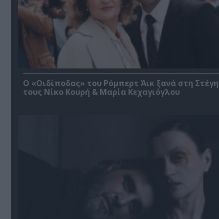
O «Οιδίποδας» του Ρόμπερτ Άικ ξανά στη Στέγη
τους Νίκο Κουρή & Μαρία Κεχαγιόγλου