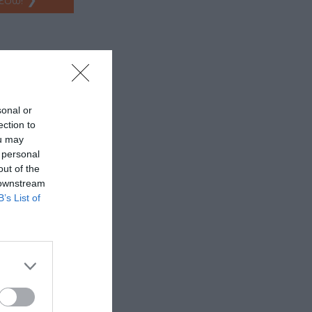
sonal or
ection to
ou may
 personal
out of the
 downstream
B’s List of