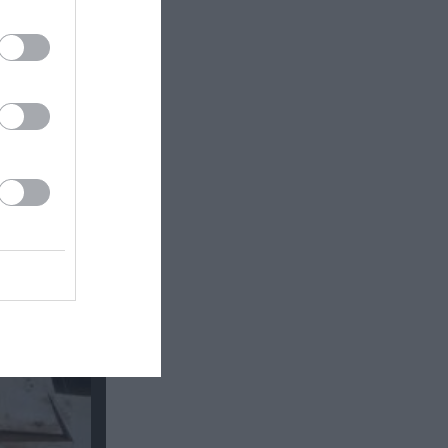
η στον