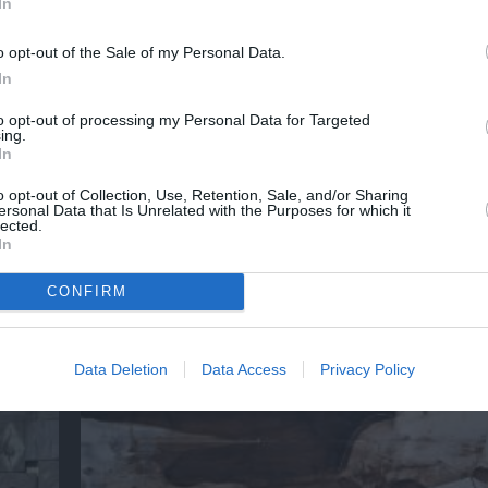
In
o opt-out of the Sale of my Personal Data.
In
to opt-out of processing my Personal Data for Targeted
ing.
In
o opt-out of Collection, Use, Retention, Sale, and/or Sharing
ersonal Data that Is Unrelated with the Purposes for which it
lected.
In
ι
Χρήστος Κεχαγιόγλου – Μες στο φως: Έκθεσ
CONFIRM
χώρο τέχνης Ώχρα Μπλε
Data Deletion
Data Access
Privacy Policy