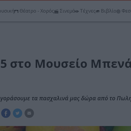
υσική
Θέατρο - Χορός
Σινεμά
Τέχνες
Βιβλίο
Φεσ
15 στο Μουσείο Μπεν
αγοράσουμε τα πασχαλινά μας δώρα από το Πωλη