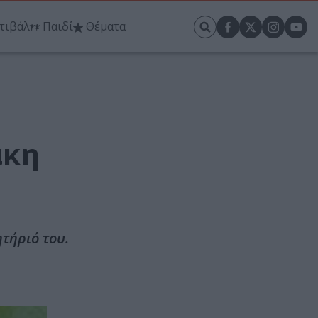
τιβάλ
Παιδί
Θέματα
άκη
τήριό του.