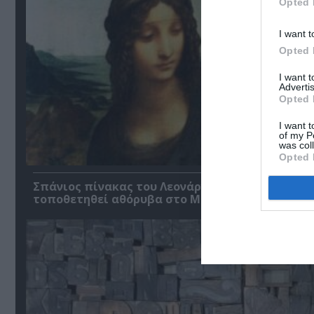
Opted 
I want t
Opted 
I want 
Advertis
Opted 
I want t
of my P
was col
Opted 
Σπάνιος πίνακας του Λεονάρντο Ντα Βίντσι έχε
τοποθετηθεί αθόρυβα στο MET