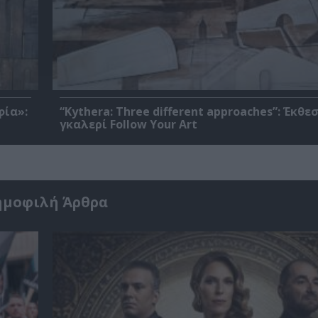
φία»:
“Kythera: Three different approaches”: Έκθε
γκαλερί Follow Your Art
ημοφιλή Άρθρα