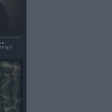
έα
θέατρο