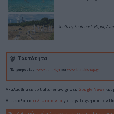
South by Southeast: «Προς-Ανα
Ταυτότητα
Πληροφορίες:
www.benaki.gr
και
www
.
benakishop
.
gr
Ακολουθήστε το Culturenow.gr στο
Google News
και 
Δείτε όλα τα
τελευταία νέα
για την Τέχνη και τον Π
Κάθε μέρα νέοι διαγωνισμοί στο Culturenow.g