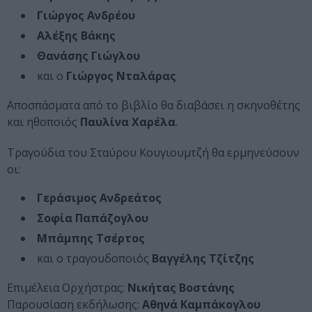
Γιώργος Ανδρέου
Αλέξης Βάκης
Θανάσης Γιώγλου
και ο
Γιώργος Νταλάρας
Αποσπάσματα από το βιβλίο θα διαβάσει η σκηνοθέτης
και ηθοποιός
Παυλίνα Χαρέλα
.
Τραγούδια του Σταύρου Κουγιουμτζή θα ερμηνεύσουν
οι:
Γεράσιμος Ανδρεάτος
Σοφία Παπάζογλου
Μπάμπης Τσέρτος
και ο τραγουδοποιός
Βαγγέλης Τζίτζης
Επιμέλεια Ορχήστρας:
Νικήτας Βοστάνης
Παρουσίαση εκδήλωσης:
Αθηνά Καμπάκογλου