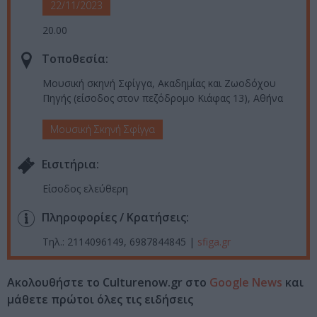
22/11/2023
20.00
Τοποθεσία:
Μουσική σκηνή Σφίγγα, Ακαδημίας και Ζωοδόχου
Πηγής (είσοδος στον πεζόδρομο Κιάφας 13), Αθήνα
Μουσική Σκηνή Σφίγγα
Eισιτήρια:
Είσοδος ελεύθερη
Πληροφορίες / Κρατήσεις:
Τηλ.: 2114096149, 6987844845 |
sfiga.gr
Ακολουθήστε το Culturenow.gr στο
Google News
και
μάθετε πρώτοι όλες τις ειδήσεις