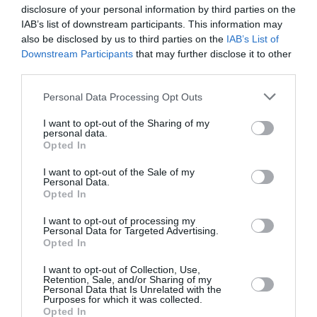
την Τέχνη και τον Πολιτισμό!
disclosure of your personal information by third parties on the
IAB’s list of downstream participants. This information may
also be disclosed by us to third parties on the
IAB’s List of
Downstream Participants
that may further disclose it to other
third parties.
Personal Data Processing Opt Outs
Ακολουθήστε το Culturenow.gr
I want to opt-out of the Sharing of my
personal data.
Opted In
I want to opt-out of the Sale of my
Σχετικά Άρθρα
Personal Data.
Opted In
I want to opt-out of processing my
Personal Data for Targeted Advertising.
Opted In
I want to opt-out of Collection, Use,
Retention, Sale, and/or Sharing of my
Personal Data that Is Unrelated with the
Η μακρά λίστα με
Έκθεση Βιβλίου
Purposes for which it was collected.
τις υποψηφιότητες
2026 στο Ναύπλιο
Opted In