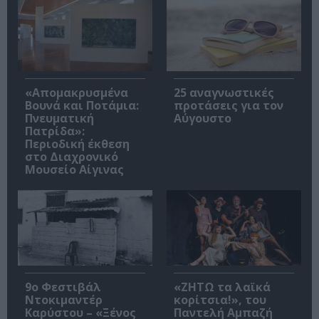
«Απομακρυσμένα
25 αναγνωστικές
Βουνά και Ποτάμια:
προτάσεις για τον
Πνευματική
Αύγουστο
Πατρίδα»:
Περιοδική έκθεση
στο Διαχρονικό
Μουσείο Αίγινας
9ο Φεστιβάλ
«ΖΗΤΩ τα λαϊκά
Ντοκιμαντέρ
κορίτσια!», του
Καρύστου – «Ξένος
Παντελή Αμπαζή