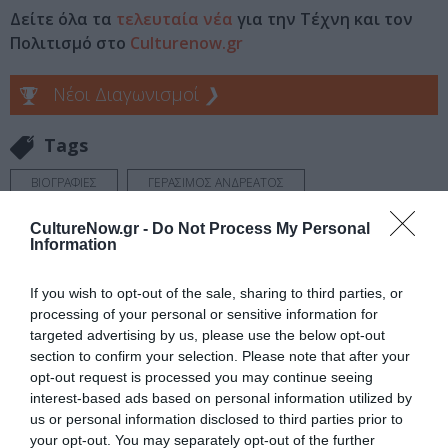
Δείτε όλα τα
τελευταία νέα
για την Τέχνη και τον
Πολιτισμό στο
Culturenow.gr
Νέοι Διαγωνισμοί
❯
Tags
ΒΙΟΓΡΑΦΙΕΣ
ΓΕΡΑΣΙΜΟΣ ΑΝΔΡΕΑΤΟΣ
ΓΙΩΡΓΟΣ ΑΝΔΡΕΟΥ
ΓΙΩΡΓΟΣ ΝΤΑΛΑΡΑΣ
CultureNow.gr -
Do Not Process My Personal
Information
ΔΩΡΕΑΝ ΕΚΔΗΛΩΣΕΙΣ
ΕΚΔΟΣΕΙΣ ΜΕΤΡΟΝΟΜΟΣ
ΕΛΛΗΝΕΣ ΣΥΓΓΡΑΦΕΙΣ
ΕΝΤΕΧΝΟ - ΛΑΪΚΟ - ΠΑΡΑΔΟΣΙΑΚΗ
If you wish to opt-out of the sale, sharing to third parties, or
ΠΑΡΟΥΣΙΑΣΕΙΣ ΒΙΒΛΙΩΝ
ΣΟΦΙΑ ΠΑΠΑΖΟΓΛΟΥ
processing of your personal or sensitive information for
targeted advertising by us, please use the below opt-out
ΣΥΝΑΥΛΙΕΣ 2023
section to confirm your selection. Please note that after your
opt-out request is processed you may continue seeing
interest-based ads based on personal information utilized by
Newsletter
us or personal information disclosed to third parties prior to
Κάθε βδομάδα στο e-mail σας τα τελευταία νέα για
your opt-out. You may separately opt-out of the further