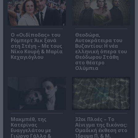
O «Οιδίποδας» του
Θεοδώρα,
Ρόμπερτ Άικ ξανά
Αυτοκράτειρα του
στη Στέγη – Με τους
Βυζαντίου: Η νέα
Νίκο Κουρή & Μαρία
ελληνική όπερα του
Κεχαγιόγλου
Θεόδωρου Στάθη
στο θέατρο
Ολύμπια
Μακμπέθ, της
32οι Πλοές – Το
Κατερίνας
Αίνιγμα της Εικόνας:
Ευαγγελάτου με
Ομαδική έκθεση στο
Γιώργο Γάλλο &
Ίδρυμα Π. & Μ.