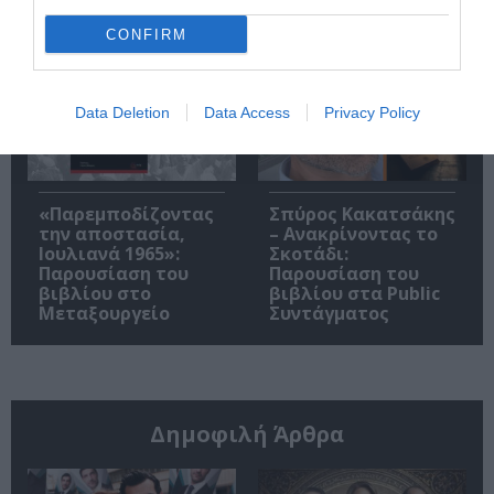
για το Βραβείο
Booker 2026
CONFIRM
Data Deletion
Data Access
Privacy Policy
«Παρεμποδίζοντας
Σπύρος Κακατσάκης
την αποστασία,
– Ανακρίνοντας το
Ιουλιανά 1965»:
Σκοτάδι:
Παρουσίαση του
Παρουσίαση του
βιβλίου στο
βιβλίου στα Public
Μεταξουργείο
Συντάγματος
Δημοφιλή Άρθρα