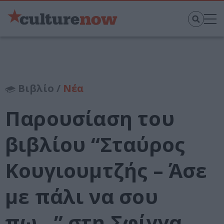
Βιβλίο /
Νέα
Παρουσίαση του
βιβλίου “Σταύρος
Κουγιουμτζής – Άσε
με πάλι να σου
πω…” στη Σφίγγα