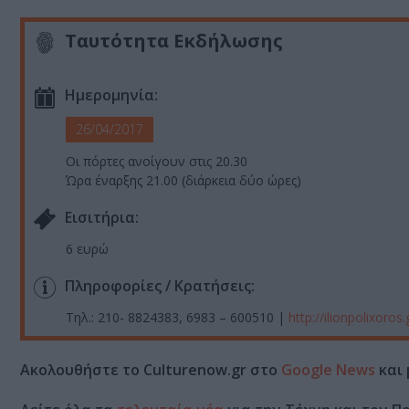
Ταυτότητα Εκδήλωσης
Ημερομηνία:
26/04/2017
Οι πόρτες ανοίγουν στις 20.30
Ώρα έναρξης 21.00 (διάρκεια δύο ώρες)
Eισιτήρια:
6 ευρώ
Πληροφορίες / Κρατήσεις:
Τηλ.: 210- 8824383, 6983 – 600510 |
http://ilionpolixoros.
Ακολουθήστε το Culturenow.gr στο
Google News
και 