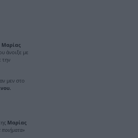
ς
Μαρίας
υ άνοιξε με
ε την
αν μεν στο
νου.
της
Μαρίας
ε ποιήματα»