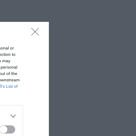
sonal or
ection to
ou may
 personal
out of the
 downstream
B’s List of
-tunes, Google