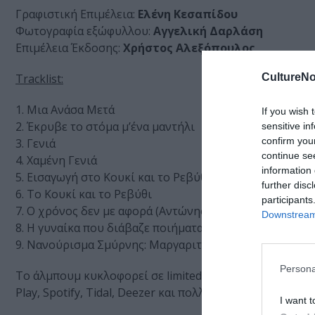
Γραφιστική Επιμέλεια:
Ελένη Κεσαπίδου
Φωτογραφία εξώφυλλου:
Αγγελική Δαρλάση
Επιμέλεια Έκδοσης:
Χρήστος Αλεξόπουλος
CultureNo
Tracklist:
1. Μια Ανάσα Μετά
If you wish 
2. Έκρυβε το στόμα μ’ένα μαντήλι
sensitive in
confirm you
3. Γενιά
continue se
4. Χαμένη Γενιά
information 
5. Εισαγωγή στο Κουκί και το Ρεβύθι
further disc
6. Το Κουκί και το Ρεβύθι
participants
7. Ο χρόνος δεν με αφορά (Αντώνης Λιβιεράτος)
Downstream 
8. Η γυναίκα που διάβαζε ποιήματα (Διάφανα Κρίνα)
9. Νανούρισμα Σμύρνης: Μαργαριταρένια (παραδοσιακό
Persona
Το άλμπουμ κυκλοφορεί σε limited edition CD στη σειρά
Play, Spotify, Tidal, Deezer και πολλές άλλες ψηφιακές 
I want t