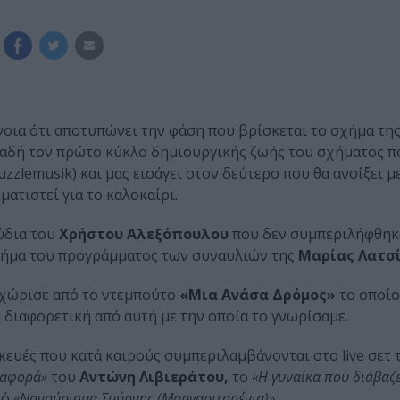
ννοια ότι αποτυπώνει την φάση που βρίσκεται το σχήμα τη
αδή τον πρώτο κύκλο δημιουργικής ζωής του σχήματος πο
uzzlemusik) και μας εισάγει στον δεύτερο που θα ανοίξει μ
ατιστεί για το καλοκαίρι.
ύδια του
Χρήστου Αλεξόπουλου
που δεν συμπεριλήφθηκ
μήμα του προγράμματος των συναυλιών της
Μαρίας Λατσί
εχώρισε από το ντεμπούτο
«Μια Ανάσα Δρόμος»
το οποίο
 διαφορετική από αυτή με την οποία το γνωρίσαμε.
σκευές που κατά καιρούς συμπεριλαμβάνονται στο live σετ 
 αφορά»
του
Αντώνη Λιβιεράτου,
το
«Η γυναίκα που διάβαζ
κό
«Νανούρισμα Σμύρνης (Μαργαριταρένια)»
.