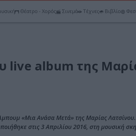
υσική
Θέατρο - Χορός
Σινεμά
Τέχνες
Βιβλίο
Φεσ
 live album της Μαρί
άλμπουμ «Μια Ανάσα Μετά» της Μαρίας Λατσίνου.
οιήθηκε στις 3 Απριλίου 2016, στη μουσική σκ