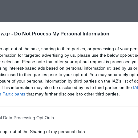
w.gr -
Do Not Process My Personal Information
to opt-out of the sale, sharing to third parties, or processing of your per
formation for targeted advertising by us, please use the below opt-out s
r selection. Please note that after your opt-out request is processed y
eing interest-based ads based on personal information utilized by us or
disclosed to third parties prior to your opt-out. You may separately opt-
losure of your personal information by third parties on the IAB’s list of
. This information may also be disclosed by us to third parties on the
IA
Participants
that may further disclose it to other third parties.
)
l Data Processing Opt Outs
L
της
Puzzlemusik
και σε digital (mp3 και streaming) σε i
πλατφόρμες.
o opt-out of the Sharing of my personal data.