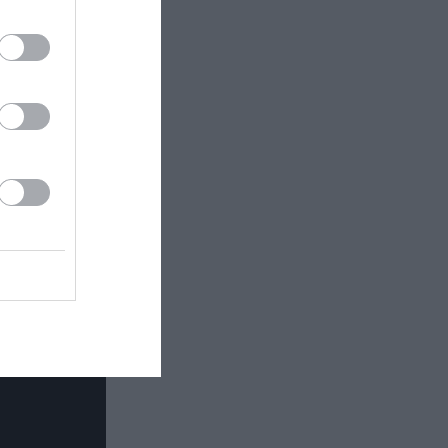
οινωνίας στο
ανα Κρίνα)