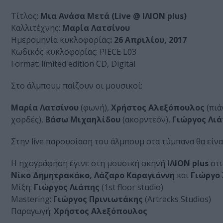
Τίτλος:
Μια Ανάσα Μετά (Live @ ΙΛΙΟΝ plus)
Καλλιτέχνης:
Μαρία Λατσίνου
Ημερομηνία κυκλοφορίας
: 26 Απριλίου, 2017
Κωδικός κυκλοφορίας: PIECE L03
Format: limited edition CD, Digital
Στο άλμπουμ παίζουν οι μουσικοί:
Μαρία Λατσίνου
(φωνή),
Χρήστος Αλεξόπουλος
(πιά
χορδές),
Βάσω Μιχαηλίδου
(ακορντεόν),
Γιώργος Λι
Στην live παρουσίαση του άλμπουμ στα τύμπανα θα είνα
Η ηχογράφηση έγινε στη μουσική σκηνή
ΙΛΙΟΝ plus
στ
Νίκο Δημητρακάκο, Λάζαρο Καραγιάννη
και
Γιώργο
Μίξη:
Γιώργος Λιάπης
(1st floor studio)
Mastering:
Γιώργος Πρινιωτάκης
(Artracks Studios)
Παραγωγή:
Χρήστος Αλεξόπουλος