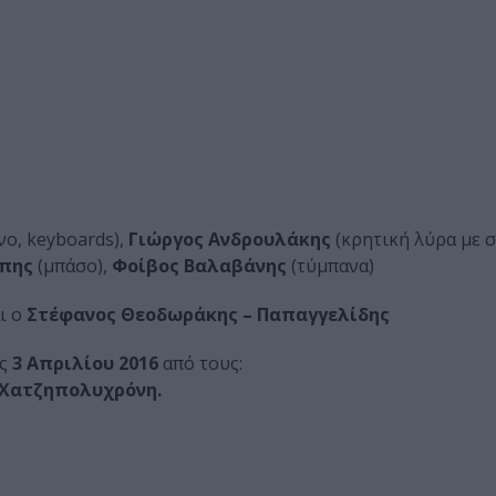
νο, keyboards),
Γιώργος Ανδρουλάκης
(κρητική λύρα με 
άπης
(μπάσο),
Φοίβος Βαλαβάνης
(τύμπανα)
ι ο
Στέφανος Θεοδωράκης – Παπαγγελίδης
ις
3 Απριλίου 2016
από τους:
 Χατζηπολυχρόνη.