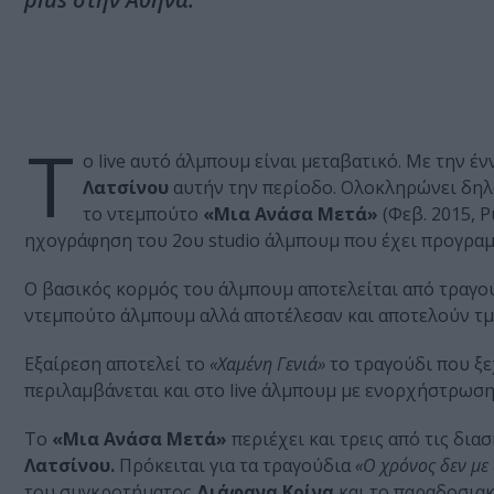
Τ
ο live αυτό άλμπουμ είναι μεταβατικό. Με την έ
Λατσίνου
αυτήν την περίοδο. Ολοκληρώνει δηλ
το ντεμπούτο
«Μια Ανάσα Μετά»
(Φεβ. 2015, P
ηχογράφηση του 2ου studio άλμπουμ που έχει προγραμμ
Ο βασικός κορμός του άλμπουμ αποτελείται από τραγο
ντεμπούτο άλμπουμ αλλά αποτέλεσαν και αποτελούν τ
Εξαίρεση αποτελεί το
«Χαμένη Γενιά»
το τραγούδι που ξ
περιλαμβάνεται και στο live άλμπουμ με ενορχήστρωση
Το
«Μια Ανάσα Μετά»
περιέχει και τρεις από τις δια
Λατσίνου.
Πρόκειται για τα τραγούδια
«Ο χρόνος δεν με
του συγκροτήματος
Διάφανα Κρίνα
και το παραδοσια