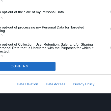
In
αυλίες των καλλιτεχνών και με αντικαταβολή κατόπιν επικ
o opt-out of the Sale of my Personal Data.
In
2 Revisited (ep) και Baby Trio – A New Snack ep
to opt-out of processing my Personal Data for Targeted
ing.
In
κή live διασκευή του τραγουδιού του συγκροτήματος Διάφ
o opt-out of Collection, Use, Retention, Sale, and/or Sharing
aze-poiimata
ersonal Data that Is Unrelated with the Purposes for which it
lected.
In
CONFIRM
Data Deletion
Data Access
Privacy Policy