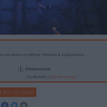
ρος στο κέντρο της Αθήνας. Πατησίων & Κοδριγκτώνος.
Επικοινωνία:
210 8824383 |
http://ilionplus.gr
Δες τον Χάρτη