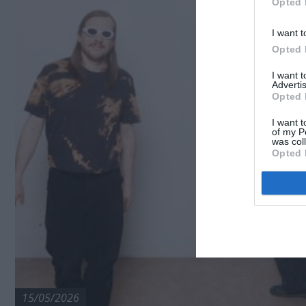
Opted 
I want t
Opted 
I want 
Advertis
Opted 
I want t
of my P
was col
Opted 
15/05/2026