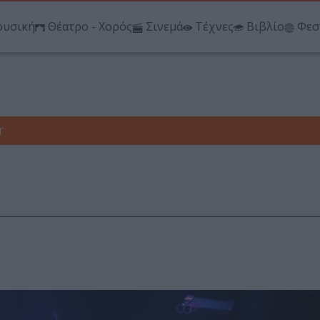
υσική
Θέατρο - Χορός
Σινεμά
Τέχνες
Βιβλίο
Φεσ
r