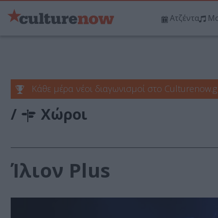
Ατζέντα
Μο
Κάθε μέρα νέοι διαγωνισμοί στο Culturenow.g
/
Χώροι
Ίλιον Plus