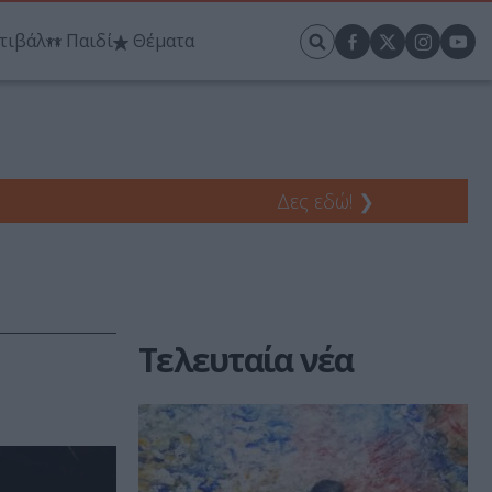
τιβάλ
Παιδί
Θέματα
Δες εδώ!
❯
Τελευταία νέα