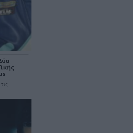
 Δύο
αϊκής
us
 τις