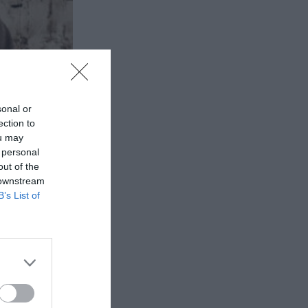
sonal or
ection to
ou may
 personal
out of the
 downstream
B’s List of
ουσίαση
Plus...