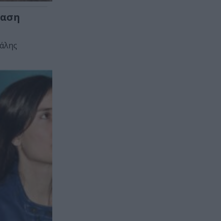
ίαση
χάλης