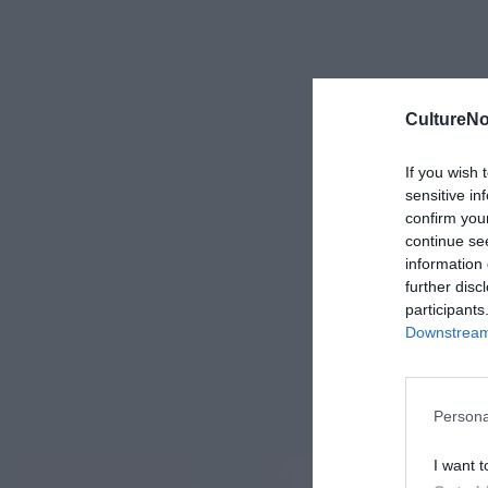
CultureNo
If you wish 
sensitive in
confirm you
continue se
information 
further disc
participants
Downstream 
Persona
I want t