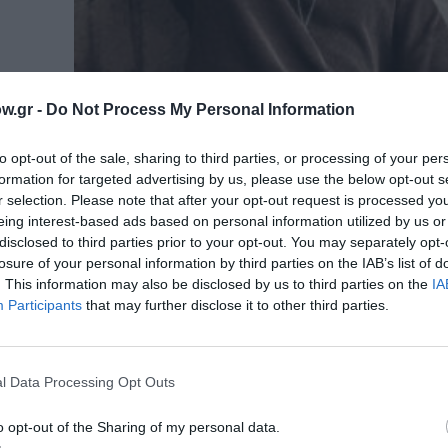
w.gr -
Do Not Process My Personal Information
to opt-out of the sale, sharing to third parties, or processing of your per
formation for targeted advertising by us, please use the below opt-out s
r selection. Please note that after your opt-out request is processed y
eing interest-based ads based on personal information utilized by us or
disclosed to third parties prior to your opt-out. You may separately opt-
losure of your personal information by third parties on the IAB’s list of
21/05/2026
. This information may also be disclosed by us to third parties on the
IA
Participants
that may further disclose it to other third parties.
Στέλιος Τσουκιάς – Στη Δύση: Παρ
δίσκου στο Ίλιον Plus
l Data Processing Opt Outs
Το Full Band Live του Στέλιου Τσουκιά στο Ίλιον 
o opt-out of the Sharing of my personal data.