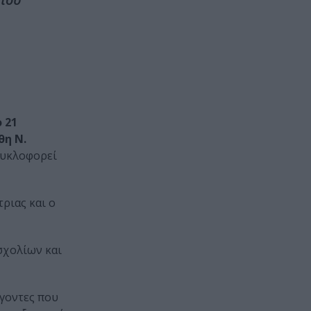
 21
θη Ν.
υκλοφορεί
ριας και ο
σχολίων και
άγοντες που