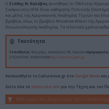
Ο
Στάθης Ν. Καλύβας
γεννήθηκε το 1964 στην Κέρκυρα
Σικάγου στις ΗΠΑ. Είναι καθηγητής Πολιτικής Επιστήμης
και µέλος της Αμερικανικής Ακαδημίας Τεχνών και Επισ
βραβεία, όπως το βραβείο Woodrow Wilson της Αμερικα
Κοινωνιολογικής Ακαδημίας. Τα τελευταία χρόνια αρθρ
Ταυτότητα
Τοποθεσία:
Φουγάρο, Ασκληπιού 98, Ναύπλιο
Ημερομηνία:
2752047347, 6946594588
http://www.fougaro.gr
Ακολουθήστε το Culturenow.gr στο
Google News
και 
Δείτε όλα τα
τελευταία νέα
για την Τέχνη και τον Π
Κάθε μέρα νέοι διαγωνισμοί στο Culturenow.g