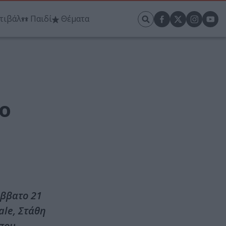
τιβάλ
Παιδί
Θέματα
ο
άββατο 21
ale, Στάθη
 που