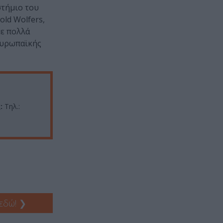
στήμιο του
old Wolfers,
µε πολλά
Ευρωπαϊκής
:
Τηλ.:
 εδώ!
❯