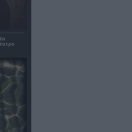
έα
θέατρο