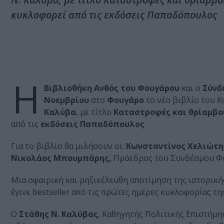
κυκλοφορεί από τις εκδόσεις Παπαδόπουλος
Η
Βιβλιοθήκη Ανθός του Φουγάρου
και ο
Σύνδ
Νοεμβρίου
στο
Φουγάρο
το νέο βιβλίο του K
Καλύβα
, με τίτλο
Καταστροφές και θρίαμβοι
από τις
εκδόσεις Παπαδόπουλος
.
Για το βιβλίο θα μιλήσουν οι:
Κωνσταντίνος Χελιώτη
Νικολάος Μπουμπάρης,
Πρόεδρος του Συνδέσμου Φι
Μια σφαιρική και ρηξικέλευθη αποτίµηση της ιστορικ
έγινε bestseller από τις πρώτες ημέρες κυκλοφορίας της
Ο
Στάθης Ν. Καλύβας
, Kαθηγητής Πολιτικής Επιστήμης