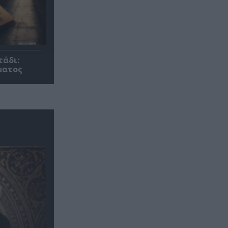
τάδι:
ματος