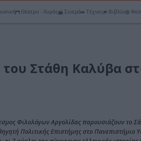
υσική
Θέατρο - Χορός
Σινεμά
Τέχνες
Βιβλίο
Φεσ
 του Στάθη Καλύβα στ
δεσμος Φιλολόγων Αργολίδας παρουσιάζουν το Σ
θηγητή Πολιτικής Επιστήμης στο Πανεπιστήμιο Y
, οι 7 κύκλοι της σύγχρονης ελληνικής ιστορίας