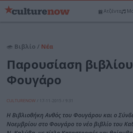
Ατζέντα
Μο
Βιβλίο /
Νέα
Παρουσίαση βιβλίου
Φουγάρο
CULTURENOW
/
17-11-2015
/ 9:31
Η Βιβλιοθήκη Ανθός του Φουγάρου και ο Σύν
Νοεμβρίου στο Φουγάρο το νέο βιβλίο του Kα
Ν. Καλύβα, με τίτλο Καταστροφές και θρίαμβοι