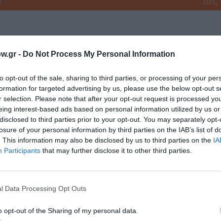
r
Δες
w.gr -
Do Not Process My Personal Information
to opt-out of the sale, sharing to third parties, or processing of your per
formation for targeted advertising by us, please use the below opt-out s
νη και τον Πολιτισμό!
r selection. Please note that after your opt-out request is processed y
eing interest-based ads based on personal information utilized by us or
disclosed to third parties prior to your opt-out. You may separately opt-
losure of your personal information by third parties on the IAB’s list of
λουθήστε το Culturenow.gr
. This information may also be disclosed by us to third parties on the
IA
Participants
that may further disclose it to other third parties.
χετικά Άρθρα
l Data Processing Opt Outs
o opt-out of the Sharing of my personal data.