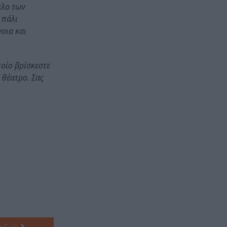
κλο των
 πάλι
οια και
οίο βρίσκεστε
 θέατρο. Σας