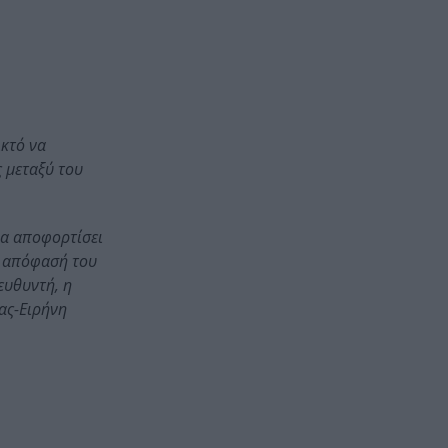
ικτό να
ς μεταξύ του
 να αποφορτίσει
ν απόφασή του
ευθυντή, η
ας-Ειρήνη