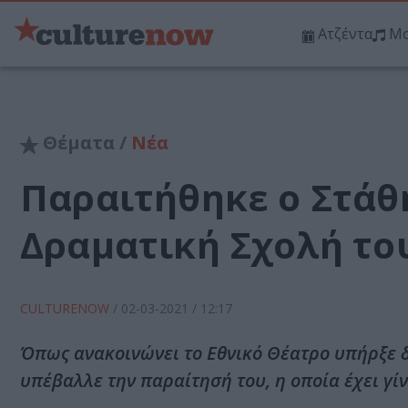
Ατζέντα
Μο
Θέματα /
Νέα
Παραιτήθηκε ο Στάθ
Δραματική Σχολή το
CULTURENOW
/
02-03-2021
/ 12:17
Όπως ανακοινώνει το Εθνικό Θέατρο υπήρξε δυ
υπέβαλλε την παραίτησή του, η οποία έχει γίν