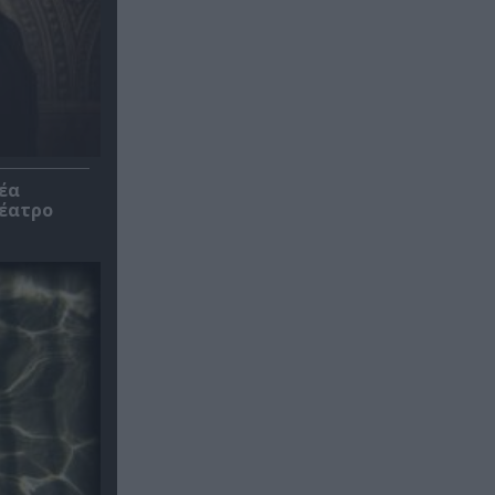
έα
θέατρο