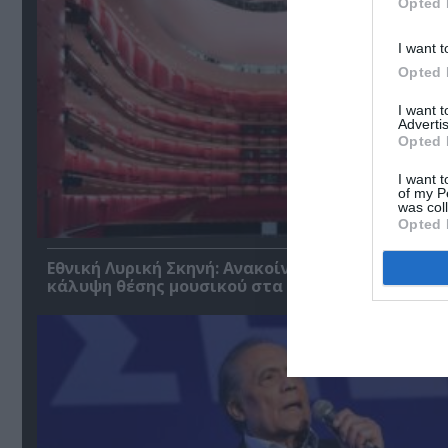
Opted 
I want t
Opted 
I want 
Advertis
Opted 
I want t
of my P
was col
Opted 
Εθνική Λυρική Σκηνή: Ανακοίνωση ακρόασης για
κάλυψη θέσης μουσικού στα Βιολοντσέλα