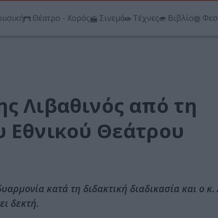
υσική
Θέατρο - Χορός
Σινεμά
Τέχνες
Βιβλίο
Φεσ
ης Λιβαθινός από τη
υ Εθνικού Θεάτρου
αρμονία κατά τη διδακτική διαδικασία και ο κ.
ει δεκτή.