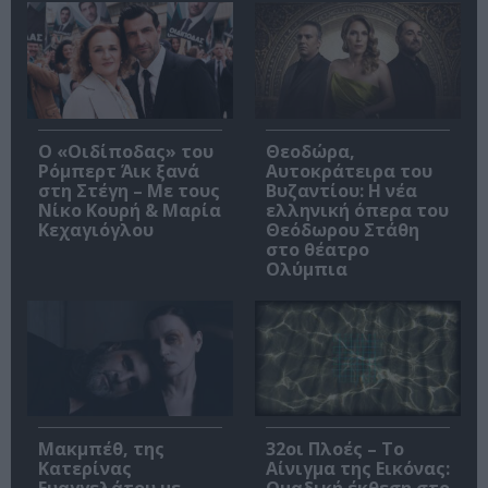
O «Οιδίποδας» του
Θεοδώρα,
Ρόμπερτ Άικ ξανά
Αυτοκράτειρα του
στη Στέγη – Με τους
Βυζαντίου: Η νέα
Νίκο Κουρή & Μαρία
ελληνική όπερα του
Κεχαγιόγλου
Θεόδωρου Στάθη
στο θέατρο
Ολύμπια
Μακμπέθ, της
32οι Πλοές – Το
Κατερίνας
Αίνιγμα της Εικόνας: