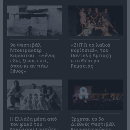
9ο Φεστιβάλ
«ΖΗΤΩ τα λαϊκά
Ντοκιμαντέρ
κορίτσια!», του
Καρύστου – «Ξένος
Παντελή Αμπαζή
εδώ, ξένος εκεί,
στο Θέατρο
όπου κι αν πάω
Ρεματιάς
ξένος»
Η Ελλάδα μέσα από
Έρχεται το 5ο
τον φακό του
Διεθνές Φεστιβάλ
Νικόλαου Τομπάζη:
Κινηματογράφου