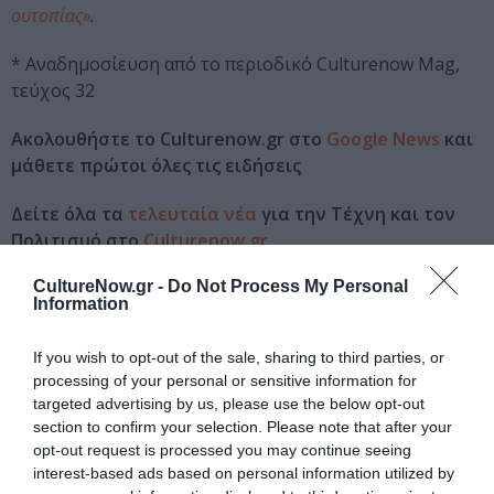
ουτοπίας»
.
* Αναδημοσίευση από το περιοδικό Culturenow Mag,
τεύχος 32
Ακολουθήστε το Culturenow.gr στο
Google News
και
μάθετε πρώτοι όλες τις ειδήσεις
Δείτε όλα τα
τελευταία νέα
για την Τέχνη και τον
Πολιτισμό στο
Culturenow.gr
CultureNow.gr -
Do Not Process My Personal
Νέοι Διαγωνισμοί
❯
Information
Tags
If you wish to opt-out of the sale, sharing to third parties, or
processing of your personal or sensitive information for
ΕΚΔΟΣΕΙΣ ΓΑΒΡΙΗΛΙΔΗΣ
ΠΑΝΑΓΙΩΤΗΣ ΚΕΡΑΣΙΔΗΣ
targeted advertising by us, please use the below opt-out
section to confirm your selection. Please note that after your
ΠΟΙΗΣΗ
opt-out request is processed you may continue seeing
interest-based ads based on personal information utilized by