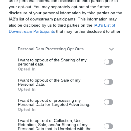
Newsletter
us or personal information disclosed to third parties prior to
your opt-out. You may separately opt-out of the further
Κάθε βδομάδα στο e-mail σας τα τελευταία νέα για
disclosure of your personal information by third parties on the
την Τέχνη και τον Πολιτισμό!
IAB’s list of downstream participants. This information may
also be disclosed by us to third parties on the
IAB’s List of
Downstream Participants
that may further disclose it to other
third parties.
Personal Data Processing Opt Outs
Ακολουθήστε το Culturenow.gr
I want to opt-out of the Sharing of my
personal data.
Opted In
I want to opt-out of the Sale of my
Personal Data.
Σχετικά Άρθρα
Opted In
I want to opt-out of processing my
Personal Data for Targeted Advertising.
Opted In
I want to opt-out of Collection, Use,
Retention, Sale, and/or Sharing of my
Personal Data that Is Unrelated with the