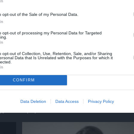
In
o opt-out of the Sale of my Personal Data.
In
ΚΕΣ ΠΑΡΑΣΤΑΣΕΙΣ 2021 - 2022
ΘΕΑΤΡΟ ΑΛΚΜΗΝΗ
ΧΑΡΗΣ ΜΑΥ
to opt-out of processing my Personal Data for Targeted
ing.
In
νη και τον Πολιτισμό!
o opt-out of Collection, Use, Retention, Sale, and/or Sharing
ersonal Data that Is Unrelated with the Purposes for which it
lected.
In
λουθήστε το Culturenow.gr
CONFIRM
Data Deletion
Data Access
Privacy Policy
χετικά Άρθρα