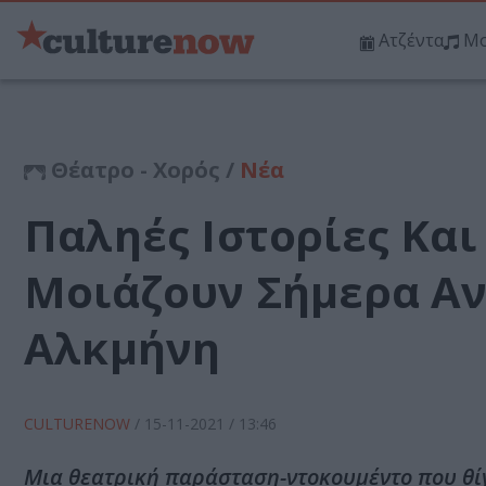
Ατζέντα
Μο
Θέατρο - Χορός /
Νέα
Παληές Ιστορίες Και
Μοιάζουν Σήμερα Αν
Αλκμήνη
CULTURENOW
/
15-11-2021
/ 13:46
Μια θεατρική παράσταση-ντοκουμέντο που θίγε