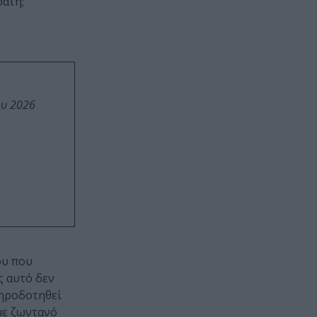
ράτη;
ου 2026
ου που
ς αυτό δεν
ληροδοτηθεί
με ζωντανό