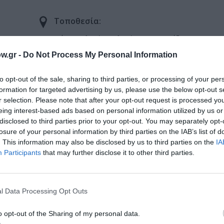
Τοποθεσία:
Θέατρο Αλκμήνη, Αλκμήνης 8-12, Γκάζι
w.gr -
Do Not Process My Personal Information
Θέατρο Αλκμήνη
to opt-out of the sale, sharing to third parties, or processing of your per
formation for targeted advertising by us, please use the below opt-out s
r selection. Please note that after your opt-out request is processed y
eing interest-based ads based on personal information utilized by us or
disclosed to third parties prior to your opt-out. You may separately opt-
losure of your personal information by third parties on the IAB’s list of
. This information may also be disclosed by us to third parties on the
IA
Participants
that may further disclose it to other third parties.
μάθετε πρώτοι όλες τις ειδήσεις
ολιτισμό στο
Culturenow.gr
l Data Processing Opt Outs
o opt-out of the Sharing of my personal data.
r
Δες