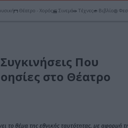
υσική
Θέατρο - Χορός
Σινεμά
Τέχνες
Βιβλίο
Φεσ
 Συγκινήσεις Που
οησίες στο Θέατρο
ι το θέμα της εθνικής ταυτότητας, με αφορμή τ