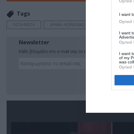
Opted 
Tags
I want t
Opted 
ΓΙΩΤΑ ΦΕΣΤΑ
ΔΡΑΜΑ - ΚΟΙΝΩΝΙΚΟ - ΣΥΓΧΡΟΝΟ
ΘΕΑΤΡΙ
I want 
Advertis
Newsletter
Opted 
Κάθε βδομάδα στο e-mail σας τα τελευταία νέα για την Τέχ
I want t
of my P
was col
Opted 
Ακο
Σ