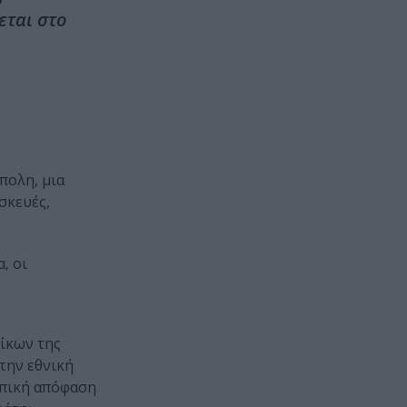
εται στο
πολη, μια
σκευές,
, οι
οίκων της
 την εθνική
σωπική απόφαση