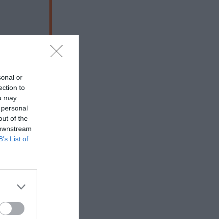
sonal or
ection to
ou may
 personal
out of the
 downstream
B’s List of
 εδώ!
❯