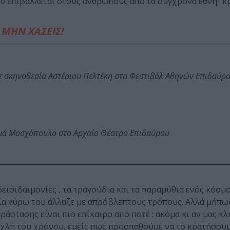
που επιβάλλεται στους ανθρώπους από τα σύγχρονα έθνη- κ
ΜΗΝ ΧΑΣΕΙΣ!
ε σκηνοθεσία Αστέριου Πελτέκη στο Φεστιβάλ Αθηνών Επιδαύρ
ωμά Μοσχόπουλο στο Αρχαίο Θέατρο Επιδαύρου
δεισιδαιμονίες , τα τραγούδια και τα παραμύθια ενός κόσμ
ρία γύρω του άλλαζε με απρόβλεπτους τρόπους. Αλλά μήπω
ράστασης είναι πιο επίκαιρο από ποτέ : ακόμα κι αν μας κ
μίχλη του χρόνου, εμείς πως προσπαθούμε να το κρατήσου