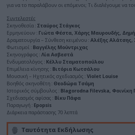
για να το παραλάβουν οι επόμενοι; Τι διαλέγουμε να τ
Συντελεστές
Σκηνοθεσία :
Σταύρος Στάγκος
Ερμηνεύουν :
Γιώτα Φέστα, Χάρης Μαυρουδής, Δημ
Δραματουργία – Σύνθεση κειμένου :
Αλέξης Αλάτσης,
Φωτισμοί :
Βαγγέλης Μούντριχας
Σκηνογράφος :
Λία Ασβεστά
Ενδυματολόγος :
Κέλλυ Σταματοπούλου
Επιμέλεια κίνησης :
Βιτόρια Κωτσάλου
Μουσική – Ηχητικός σχεδιασμός :
Violet Louise
Βοηθός σκηνοθέτη :
Θεοδώρα Τσάμη
Ιστορικός σύμβουλος :
Blagorodna Filevska, Φοινίκ
Σχεδιασμός αφίσας :
Βίκυ Πάφα
Παραγωγή :
Epopsis
Διάρκεια παράστασης 70 λεπτά
Ταυτότητα Εκδήλωσης