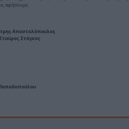
ους αφήσουμε;
ήτρης Αποστολόπουλος
 Σταύρος Στάγκος
η Παπαδοπούλου