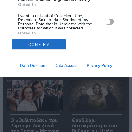
Opted In
I want to opt-out of Collection, Use,
Retention, Sale, and/or Sharing of my
Personal Data that Is Unrelated with the
Purposes for which it was collected.
Ακολουθήστε το Culturenow.gr
Opted In
CONFIRM
Data Deletion
Data Access
Privacy Policy
Δημοφιλή Άρθρα
O «Οιδίποδας» του
Θεοδώρα,
Ρόμπερτ Άικ ξανά
Αυτοκράτειρα του
στη Στέγη – Με τους
Βυζαντίου: Η νέα