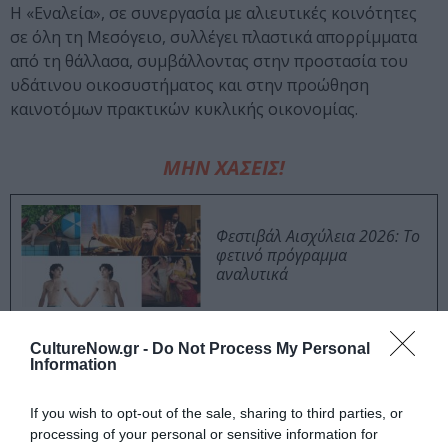
Η «Εναλεία», σε συνεργασία με αλιευτικές κοινότητες
σε όλη τη Μεσόγειο, συλλέγει πλαστικά απορρίμματα
από τη θάλλασα, συμβάλλοντας στην προστασία του
υδάτινου οικοσυστήματος και στην προώθηση
καινοτόμων πρακτικών κυκλικής οικονομίας.
ΜΗΝ ΧΑΣΕΙΣ!
Φεστιβάλ Αισχύλεια 2026: Το
φετινό πρόγραμμα
αναλυτικά
Ίων, του Ευριπίδη από τον
CultureNow.gr -
Do Not Process My Personal
Θωμά Μοσχόπουλο στο
Information
Αρχαίο Θέατρο Επιδαύρου
If you wish to opt-out of the sale, sharing to third parties, or
processing of your personal or sensitive information for