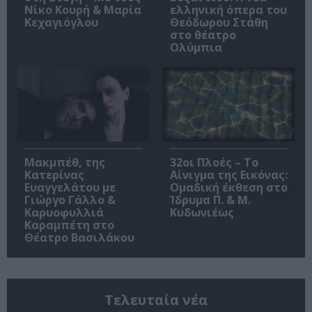
Νίκο Κουρή & Μαρία
ελληνική όπερα του
Κεχαγιόγλου
Θεόδωρου Στάθη
στο θέατρο
Ολύμπια
Μακμπέθ, της
32οι Πλοές – Το
Κατερίνας
Αίνιγμα της Εικόνας:
Ευαγγελάτου με
Ομαδική έκθεση στο
Γιώργο Γάλλο &
Ίδρυμα Π. & Μ.
Καρυοφυλλιά
Κυδωνιέως
Καραμπέτη στο
Θέατρο Βασιλάκου
Τελευταία νέα