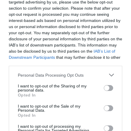
targeted advertising by us, please use the below opt-out
Μέσα από τη συγκεκριμένη πρωτοβουλία, η COSMOTE
section to confirm your selection. Please note that after your
opt-out request is processed you may continue seeing
TELEKOM επιβεβαιώνει τη διαχρονική δέσμευσή της
interest-based ads based on personal information utilized by
στη βιώσιμη ανάπτυξη και την κυκλική οικονομία,
us or personal information disclosed to third parties prior to
μετατρέποντας την ανακύκλωση συσκευών σε πράξη με
your opt-out. You may separately opt-out of the further
πραγματικό περιβαλλοντικό αποτύπωμα.
disclosure of your personal information by third parties on the
IAB’s list of downstream participants. This information may
Ακολουθήστε το Culturenow.gr στο
Google News
και
also be disclosed by us to third parties on the
IAB’s List of
μάθετε πρώτοι όλες τις ειδήσεις
Downstream Participants
that may further disclose it to other
third parties.
Δείτε όλα τα
τελευταία νέα
για την Τέχνη και τον
Personal Data Processing Opt Outs
Πολιτισμό στο
Culturenow.gr
I want to opt-out of the Sharing of my
Νέοι Διαγωνισμοί
❯
personal data.
Opted In
I want to opt-out of the Sale of my
Newsletter
Personal Data.
Opted In
Κάθε βδομάδα στο e-mail σας τα τελευταία νέα για
την Τέχνη και τον Πολιτισμό!
I want to opt-out of processing my
Personal Data for Targeted Advertising.