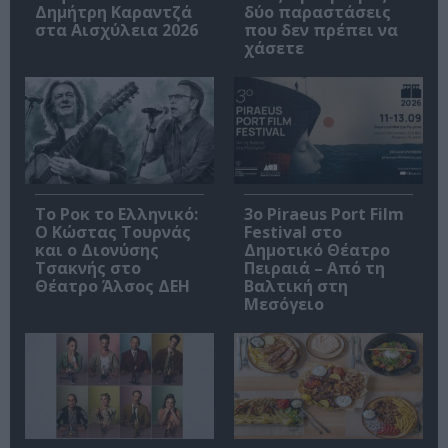
Δημήτρη Καραντζά
δύο παραστάσεις
στα Αισχύλεια 2026
που δεν πρέπει να
χάσετε
Το Ροκ το Ελληνικό:
3o Piraeus Port Film
Ο Κώστας Τουρνάς
Festival στο
και ο Διονύσης
Δημοτικό Θέατρο
Τσακνής στο
Πειραιά – Από τη
Θέατρο Άλσος ΔΕΗ
Βαλτική στη
Μεσόγειο