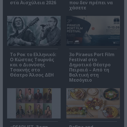
στα Αισχύλεια 2026
που δεν πρέπει να
χάσετε
Το Ροκ το Ελληνικό:
3o Piraeus Port Film
Ο Κώστας Τουρνάς
Festival στο
και ο Διονύσης
Δημοτικό Θέατρο
Τσακνής στο
Πειραιά – Από τη
Θέατρο Άλσος ΔΕΗ
Βαλτική στη
Μεσόγειο
«DEADLIFT. Άρση
Rafina and