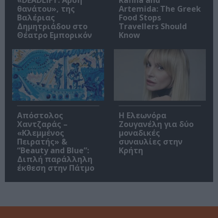
θανάτου», της
Artemida: The Greek
Βαλέριας
Food Stops
Δημητριάδου στο
Travellers Should
Θέατρο Εμπορικόν
Know
Απόστολος
Η Ελεωνόρα
Χαντζαράς –
Ζουγανέλη για δύο
«Κλεμμένος
μοναδικές
Πειρατής» &
συναυλίες στην
“Beauty and Blue”:
Κρήτη
Διπλή παράλληλη
έκθεση στην Πάτμο