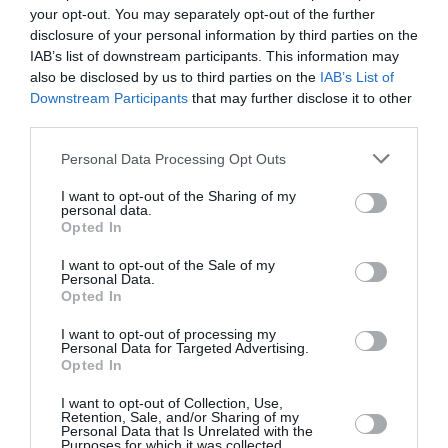
opbostudio
your opt-out. You may separately opt-out of the further
disclosure of your personal information by third parties on the
Ακολουθήστε το Culturenow.gr στο
Google News
και
IAB’s list of downstream participants. This information may
also be disclosed by us to third parties on the
IAB’s List of
μάθετε πρώτοι όλες τις ειδήσεις
Downstream Participants
that may further disclose it to other
third parties.
Δείτε όλα τα
τελευταία νέα
για την Τέχνη και τον
Πολιτισμό στο
Culturenow.gr
Personal Data Processing Opt Outs
I want to opt-out of the Sharing of my
Νέοι Διαγωνισμοί
❯
personal data.
Opted In
Tags
I want to opt-out of the Sale of my
Personal Data.
ΑΡΗΣ ΠΑΠΑΔΟΠΟΥΛΟΣ
ΜΑΡΘΑ ΠΑΣΑΚΟΠΟΥΛΟΥ
Opted In
ΠΕΙΡΑΜΑΤΙΚΟ - MULTI SHOWS - PERFORMANCE
I want to opt-out of processing my
Personal Data for Targeted Advertising.
ΣΥΓΧΡΟΝΟΣ ΧΟΡΟΣ
Opted In
I want to opt-out of Collection, Use,
Newsletter
Retention, Sale, and/or Sharing of my
Personal Data that Is Unrelated with the
Κάθε βδομάδα στο e-mail σας τα τελευταία νέα για
Purposes for which it was collected.