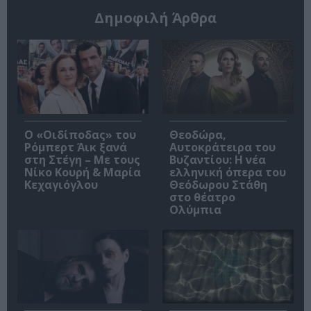
Δημοφιλή Άρθρα
O «Οιδίποδας» του
Θεοδώρα,
Ρόμπερτ Άικ ξανά
Αυτοκράτειρα του
στη Στέγη – Με τους
Βυζαντίου: Η νέα
Νίκο Κουρή & Μαρία
ελληνική όπερα του
Κεχαγιόγλου
Θεόδωρου Στάθη
στο θέατρο
Ολύμπια