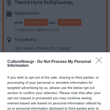
Ταυτότητα Εκδήλωσης
Ημερομηνία:
03/06/2026
06/06/2026
Από:
Εως:
Τετάρτη έως Σάββατο 21.00
Τοποθεσία:
opbo studio, Φίλωνος 86, Πειραιάς
Eισιτήρια:
CultureNow.gr -
Do Not Process My Personal
Information
12€ Γενική είσοδος | 8€ Μειωμένο (φοιτητικά,
ανέργων, άνω των 65, κάτοχοι κάρτας ΣΕΧΩΧΟ)
If you wish to opt-out of the sale, sharing to third parties, or
Ο χώρος δεν διαθέτει αριθμημένες θέσεις. Οι θεατές
processing of your personal or sensitive information for
είναι ελεύθεροι να κινούνται στον χώρο κατά τη
targeted advertising by us, please use the below opt-out
διάρκεια της παράστασης.
section to confirm your selection. Please note that after your
opt-out request is processed you may continue seeing
Πληροφορίες / Κρατήσεις:
interest-based ads based on personal information utilized by
us or personal information disclosed to third parties prior to