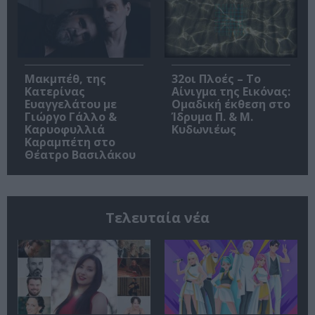
Μακμπέθ, της
32οι Πλοές – Το
Κατερίνας
Αίνιγμα της Εικόνας:
Ευαγγελάτου με
Ομαδική έκθεση στο
Γιώργο Γάλλο &
Ίδρυμα Π. & Μ.
Καρυοφυλλιά
Κυδωνιέως
Καραμπέτη στο
Θέατρο Βασιλάκου
Τελευταία νέα