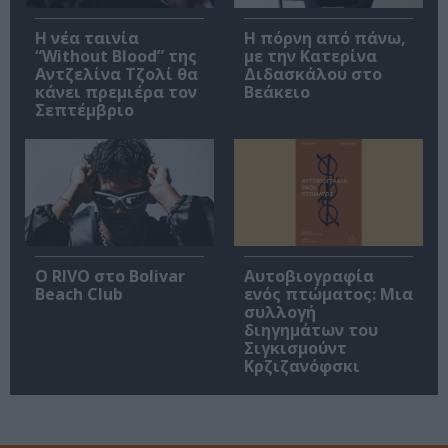
Η νέα ταινία
Η πόρνη από πάνω,
“Without Blood” της
με την Κατερίνα
Αντζελίνα Τζολί θα
Διδασκάλου στο
κάνει πρεμιέρα τον
Βεάκειο
Σεπτέμβριο
Ο RIVO στο Bolivar
Αυτοβιογραφία
Beach Club
ενός πτώματος: Μια
συλλογή
διηγημάτων του
Σιγκισμούντ
Κρζιζανόφσκι