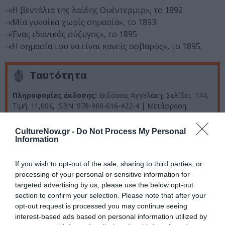
-«Η βεντάλια της λαίδης Ουέντερμιρ», το 1892
-«Μία γυναίκα χωρίς σημασία», το 1893
-«Ένας ιδανικός σύζυγος», το 1895
-«Η σημασία του να είναι κανείς σοβαρός», το 1895.
Ταυτότητα
Πληροφορίες έκδοσης:
Εκδόσεις Αγγελάκη, Σελίδες: 144,
Τιμή: 11,00€, ISBN: 978-960-616-422-4 | Μετάφραση:
Παναγιώτης Λιάκος
CultureNow.gr -
Do Not Process My Personal
Information
Ακολουθήστε το Culturenow.gr στο
Google News
και
μάθετε πρώτοι όλες τις ειδήσεις
If you wish to opt-out of the sale, sharing to third parties, or
processing of your personal or sensitive information for
Δείτε όλα τα
τελευταία νέα
για την Τέχνη και τον
targeted advertising by us, please use the below opt-out
Πολιτισμό στο
Culturenow.gr
section to confirm your selection. Please note that after your
opt-out request is processed you may continue seeing
Νέοι Διαγωνισμοί
❯
interest-based ads based on personal information utilized by