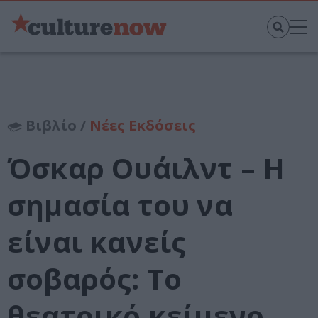
Βιβλίο /
Νέες Εκδόσεις
Όσκαρ Ουάιλντ – Η
σημασία του να
είναι κανείς
σοβαρός: Το
θεατρικό κείμενο