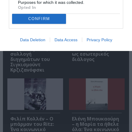
Purposes for which it was collected.
Opted In
CONFIRM
Data Deletion
Data Access
Privacy Policy
Αυτοβιογραφία
Αντόνιο Πόρτσια –
ενός πτώματος: Μια
Φωνές: Ένα βιβλίο
συλλογή
ως εσωτερικός
διηγημάτων του
διάλογος
Σιγκισμούντ
Κρζιζανόφσκι
Φιλίπ Κολλέν – Ο
Ελένη Μπουκαούρη
μπάρμαν του Ritz:
– η Μαρία τα ήθελε
Ένα κοινωνικό
όλα: Ένα κοινωνικό