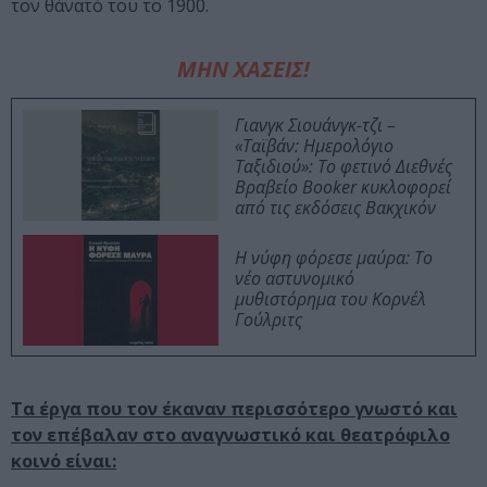
τον θάνατό του το 1900.
ΜΗΝ ΧΑΣΕΙΣ!
Γιανγκ Σιουάνγκ-τζι –
«Ταϊβάν: Ημερολόγιο
Ταξιδιού»: Το φετινό Διεθνές
Βραβείο Booker κυκλοφορεί
από τις εκδόσεις Βακχικόν
Η νύφη φόρεσε μαύρα: Το
νέο αστυνομικό
μυθιστόρημα του Κορνέλ
Γούλριτς
Τα έργα που τον έκαναν περισσότερο γνωστό και
τον επέβαλαν στο αναγνωστικό και θεατρόφιλο
κοινό είναι: