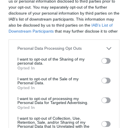
us or personal information disclosed to third parties prior to
your opt-out. You may separately opt-out of the further
Tags
disclosure of your personal information by third parties on the
IAB’s list of downstream participants. This information may
ΞΕΝΟΙ ΣΥΓΓΡΑΦΕΙΣ
ΟΣΚΑΡ ΟΥΑΙΛΝΤ
also be disclosed by us to third parties on the
IAB’s List of
Downstream Participants
that may further disclose it to other
Newsletter
third parties.
Κάθε βδομάδα στο e-mail σας τα τελευταία νέα για
Personal Data Processing Opt Outs
την Τέχνη και τον Πολιτισμό!
I want to opt-out of the Sharing of my
personal data.
Opted In
I want to opt-out of the Sale of my
Personal Data.
Opted In
Ακολουθήστε το Culturenow.gr
I want to opt-out of processing my
Personal Data for Targeted Advertising.
Opted In
I want to opt-out of Collection, Use,
Σχετικά Άρθρα
Retention, Sale, and/or Sharing of my
Personal Data that Is Unrelated with the