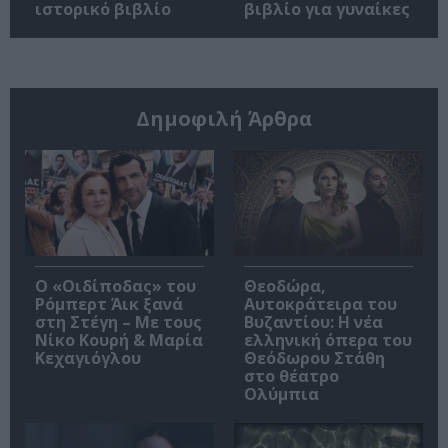
ιστορικό βιβλίο
βιβλίο για γυναίκες
Δημοφιλή Άρθρα
O «Οιδίποδας» του
Θεοδώρα,
Ρόμπερτ Άικ ξανά
Αυτοκράτειρα του
στη Στέγη – Με τους
Βυζαντίου: Η νέα
Νίκο Κουρή & Μαρία
ελληνική όπερα του
Κεχαγιόγλου
Θεόδωρου Στάθη
στο θέατρο
Ολύμπια