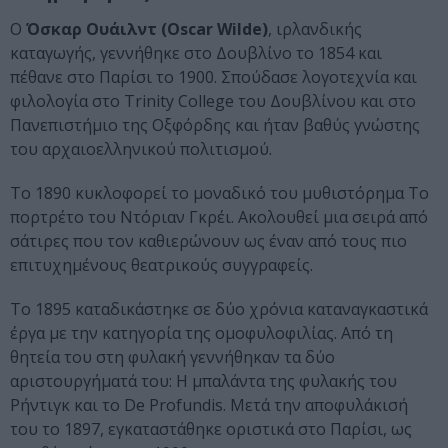
O
Όσκαρ Oυάιλντ (Oscar Wilde)
, ιρλανδικής
καταγωγής, γεννήθηκε στο Δουβλίνο το 1854 και
πέθανε στο Παρίσι το 1900. Σπούδασε λογοτεχνία και
φιλολογία στο Trinity College του Δουβλίνου και στο
Πανεπιστήμιο της Oξφόρδης και ήταν βαθύς γνώστης
του αρχαιοελληνικού πολιτισμού.
Το 1890 κυκλοφορεί το μοναδικό του μυθιστόρημα Το
πορτρέτο του Ντόριαν Γκρέι. Ακολουθεί μια σειρά από
σάτιρες που τον καθιερώνουν ως έναν από τους πιο
επιτυχημένους θεατρικούς συγγραφείς.
Το 1895 καταδικάστηκε σε δύο χρόνια καταναγκαστικά
έργα με την κατηγορία της ομοφυλοφιλίας. Από τη
θητεία του στη φυλακή γεννήθηκαν τα δύο
αριστουργήματά του: Η μπαλάντα της φυλακής του
Ρήντιγκ και το De Profundis. Μετά την αποφυλάκισή
του το 1897, εγκαταστάθηκε οριστικά στο Παρίσι, ως