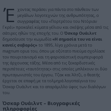
Έ
χοντας περάσει για πάντα στο πάνθεον των
μεγάλων λογοτεχνών της ανθρωπότητας, ο
συγγραφέας του «Πορτρέτου του Ντόριαν
Γκρέι» προκαλεί κύματα γέλιου και σκέψης μέσα από τις
σάτιρες ηθών της εποχής του. Ο
Όσκαρ Ουάιλντ
δημοσίευσε την κωμωδία
«Η σημασία του να είναι
κανείς σοβαρός»
το 1895, λίγα χρόνια μετά το
magnum opus του, όπου με οξύτατο πνεύμα σχολίασε
τον πουριτανισμό και τη φαρισαϊστική συμπεριφορά
της άρχουσας τάξης. Μέσα από τις ξεκαρδιστικές
περιπέτειες «ταυτότητας» στις οποίες μπλέκουν οι δύο
πρωταγωνιστές του έργου, Τζακ και Άλτζι, ο θεατής
έρχεται σε επαφή με τα τολμηρά λογοπαίγνια του
Όσκαρ Ουάιλντ και το απαράμιλλο ύφος των διαλόγων
του.
Όσκαρ Oυάιλντ – Βιογραφικές
πληροφορίες