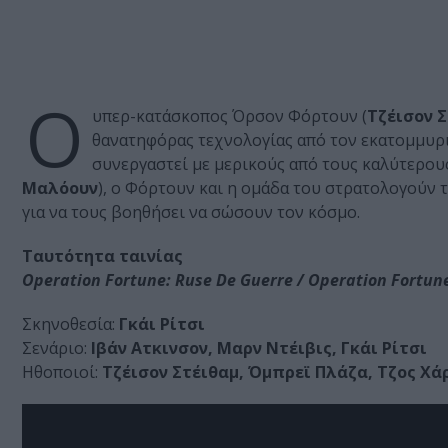
Ο
υπερ-κατάσκοπος Όρσον Φόρτουν (
Τζέισον Σ
θανατηφόρας τεχνολογίας από τον εκατομμυρ
συνεργαστεί με μερικούς από τους καλύτερου
Μαλόουν
), ο Φόρτουν και η ομάδα του στρατολογούν 
για να τους βοηθήσει να σώσουν τον κόσμο.
Ταυτότητα ταινίας
Operation Fortune: Ruse De Guerre / Operation Fortu
Σκηνοθεσία:
Γκάι Ρίτσι
Σενάριο:
Ιβάν Ατκινσον, Μαρν Ντέιβις, Γκάι Ρίτσι
Ηθοποιοί:
Τζέισον Στέιθαμ, Όμπρεϊ Πλάζα, Τζος Χά