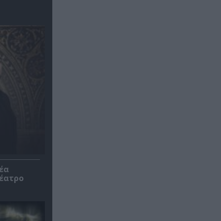
έα
θέατρο