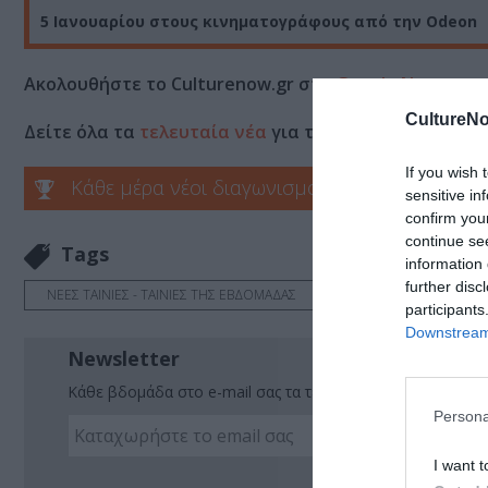
5 Ιανουαρίου στους κινηματογράφους από την Odeon
Ακολουθήστε το Culturenow.gr στο
Google News
και 
CultureNo
Δείτε όλα τα
τελευταία νέα
για την Τέχνη και τον Π
If you wish 
Κάθε μέρα νέοι διαγωνισμοί στο Culturenow.g
sensitive in
confirm you
continue se
Tags
information 
further disc
ΝΕΕΣ ΤΑΙΝΙΕΣ - ΤΑΙΝΙΕΣ ΤΗΣ ΕΒΔΟΜΑΔΑΣ
ΞΕΝΕΣ ΤΑΙΝΙΕΣ
participants
Downstream 
Newsletter
Κάθε βδομάδα στο e-mail σας τα τελευταία νέα για την Τέχ
Persona
I want t
Ακο