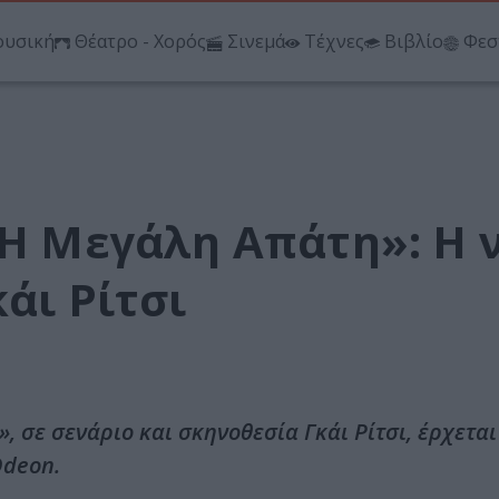
υσική
Θέατρο - Χορός
Σινεμά
Τέχνες
Βιβλίο
Φεσ
 Η Μεγάλη Απάτη»: Η 
άι Ρίτσι
, σε σενάριο και σκηνοθεσία Γκάι Ρίτσι, έρχεται
Odeon.