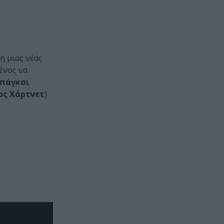
η μιας νέας
ένος να
Μπάγκσι
ος Χάρτνετ
)