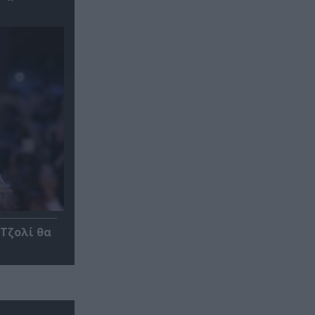
 Τζολί θα