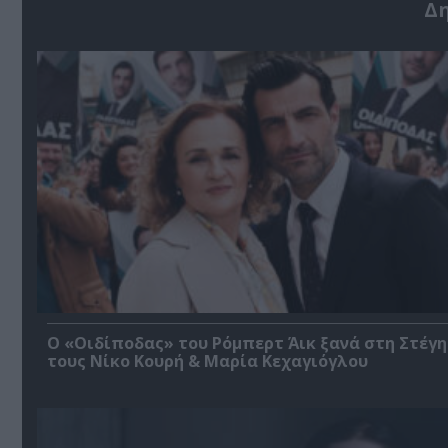
Δ
O «Οιδίποδας» του Ρόμπερτ Άικ ξανά στη Στέγη
τους Νίκο Κουρή & Μαρία Κεχαγιόγλου