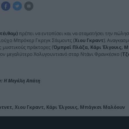
τέιθαμ)
πρέπει να εντοπίσει και να σταματήσει την πώλησ
ιούχο Μπρόκερ Γκρεγκ Σάιμοντς (
Χιου Γκραντ
). Αναγκασμ
ς μυστικούς πράκτορες (
Όμπρεϊ Πλάζα, Κάρι Έλγουις, 
τον μεγαλύτερο Χολυγουντιανό σταρ Ντάνι Φρανκέσκο (
Τζ
ne: Η Μεγάλη Απάτη
ρτνετ, Χιου Γκραντ, Κάρι Έλγουις, Μπάγκσι Μαλόουν