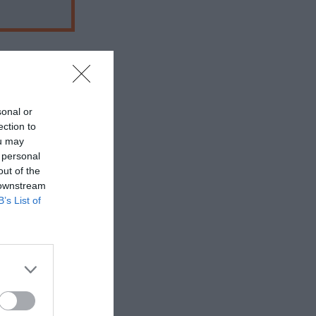
sonal or
 εδώ!
❯
ection to
ou may
 personal
out of the
 downstream
B’s List of