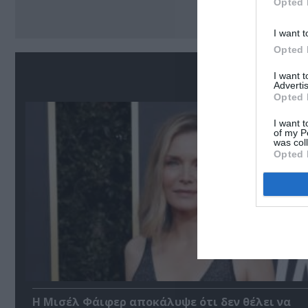
Opted 
I want t
Opted 
Σ
I want 
Advertis
Opted 
I want t
of my P
was col
Opted 
Η Μισέλ Φάιφερ αποκάλυψε ότι δεν θέλει να