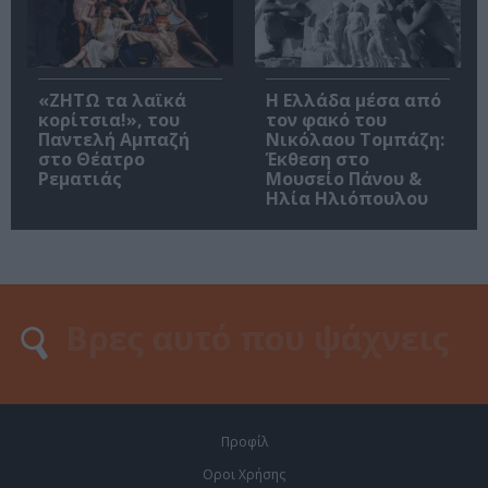
«ΖΗΤΩ τα λαϊκά
Η Ελλάδα μέσα από
κορίτσια!», του
τον φακό του
Παντελή Αμπαζή
Νικόλαου Τομπάζη:
στο Θέατρο
Έκθεση στο
Ρεματιάς
Μουσείο Πάνου &
Ηλία Ηλιόπουλου
Προφίλ
Οροι Χρήσης