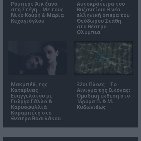
Ρόμπερτ Άικ ξανά
Αυτοκράτειρα του
στη Στέγη – Με τους
Βυζαντίου: Η νέα
Νίκο Κουρή & Μαρία
ελληνική όπερα του
Κεχαγιόγλου
Θεόδωρου Στάθη
στο θέατρο
Ολύμπια
Μακμπέθ, της
32οι Πλοές – Το
Κατερίνας
Αίνιγμα της Εικόνας:
Ευαγγελάτου με
Ομαδική έκθεση στο
Γιώργο Γάλλο &
Ίδρυμα Π. & Μ.
Καρυοφυλλιά
Κυδωνιέως
Καραμπέτη στο
Θέατρο Βασιλάκου