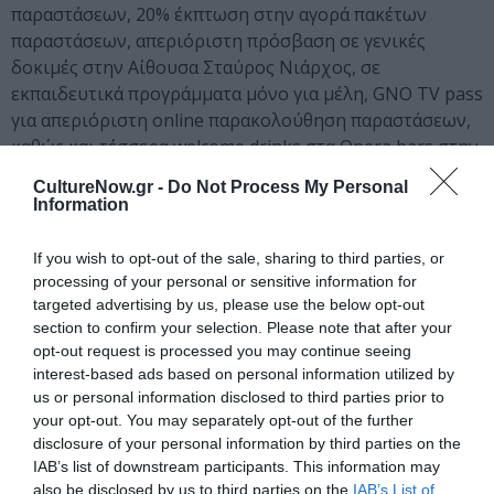
παραστάσεων, 20% έκπτωση στην αγορά πακέτων
παραστάσεων, απεριόριστη πρόσβαση σε γενικές
δοκιμές στην Αίθουσα Σταύρος Νιάρχος, σε
εκπαιδευτικά προγράμματα μόνο για μέλη, GNO TV pass
για απεριόριστη online παρακολούθηση παραστάσεων,
καθώς και τέσσερα welcome drinks στα Opera bars στην
ΕΛΣ. Επιπλέον, προπληρωμένη κάρτα για το πάρκινγκ
CultureNow.gr -
Do Not Process My Personal
του ΚΠΙΣΝ, ξεναγήσεις στα παρασκήνια της ΕΛΣ, ομιλίες
Information
μόνο για μέλη, προσκλήσεις σε όλα τα κοκτέιλ μετά τις
πρεμιέρες, δυνατότητα δωρεάν ακύρωσης εισιτηρίων,
If you wish to opt-out of the sale, sharing to third parties, or
ένα exclusive event, ένα ελαφρύ γεύμα στο εστιατόριο
processing of your personal or sensitive information for
DELTA, καθώς και δυνατότητα συμμετοχής σε μια
targeted advertising by us, please use the below opt-out
section to confirm your selection. Please note that after your
exclusive ταξιδιωτική εμπειρία, με αφορμή την
opt-out request is processed you may continue seeing
παρακολούθηση μιας παράστασης / εκδήλωσης.
interest-based ads based on personal information utilized by
us or personal information disclosed to third parties prior to
Έναρξη λειτουργίας Opera Club:
29 Οκτωβρίου 2025
your opt-out. You may separately opt-out of the further
disclosure of your personal information by third parties on the
Πληροφορίες για τα προνόμια των συνδρομών:
IAB’s list of downstream participants. This information may
operaclub.nationalopera.gr
also be disclosed by us to third parties on the
IAB’s List of