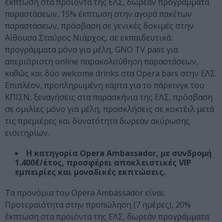
έκπτωση στα προϊόντα της ΕΛΣ, δωρεάν προγράμματα
παραστάσεων, 15% έκπτωση στην αγορά πακέτων
παραστάσεων, πρόσβαση σε γενικές δοκιμές στην
Αίθουσα Σταύρος Νιάρχος, σε εκπαιδευτικά
προγράμματα μόνο για μέλη, GNO TV pass για
απεριόριστη online παρακολούθηση παραστάσεων,
καθώς και δύο welcome drinks στα Opera bars στην ΕΛΣ.
Επιπλέον, προπληρωμένη κάρτα για το πάρκινγκ του
ΚΠΙΣΝ, ξεναγήσεις στα παρασκήνια της ΕΛΣ, πρόσβαση
σε ομιλίες μόνο για μέλη, προσκλήσεις σε κοκτέιλ μετά
τις πρεμιέρες και δυνατότητα δωρεάν ακύρωσης
εισιτηρίων.
Η κατηγορία Opera Ambassador, με συνδρομή
1.400€/έτος, προσφέρει αποκλειστικές VIP
εμπειρίες και μοναδικές εκπτώσεις.
Τα προνόμια του Opera Ambassador είναι:
Προτεραιότητα στην προπώληση (7 ημέρες), 20%
έκπτωση στα προϊόντα της ΕΛΣ, δωρεάν προγράμματα