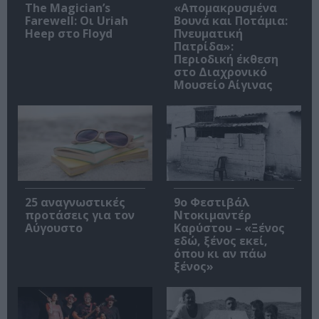
The Magician’s
«Απομακρυσμένα
Farewell: Οι Uriah
Βουνά και Ποτάμια:
Heep στο Floyd
Πνευματική
Πατρίδα»:
Περιοδική έκθεση
στο Διαχρονικό
Μουσείο Αίγινας
25 αναγνωστικές
9ο Φεστιβάλ
προτάσεις για τον
Ντοκιμαντέρ
Αύγουστο
Καρύστου – «Ξένος
εδώ, ξένος εκεί,
όπου κι αν πάω
ξένος»