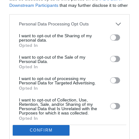
Downstream Participants
that may further disclose it to other
Οι εγγραφές στο Opera Club της ΕΛΣ μπορούν να
third parties.
πραγματοποιούνται online στο operaclub.nationalopera.gr,
Personal Data Processing Opt Outs
καθώς και στον ειδικά διαμορφωμένο χώρο του Opera Club
στο Φουαγέ της ΕΛΣ, ο οποίος θα λειτουργεί κατά τις μέρες
I want to opt-out of the Sharing of my
και τις ώρες των παραστάσεων, αλλά και στα Ταμεία της ΕΛΣ
personal data.
Opted In
στο ΚΠΙΣΝ (καθημερινά 9.00-21.00).
I want to opt-out of the Sale of my
Πληροφορίες: Ταμεία ΕΛΣ, 2130885700 (καθημερινά 9.00-
Personal Data.
Opted In
21.00)
I want to opt-out of processing my
Personal Data for Targeted Advertising.
Ταυτότητα
Opted In
Περισσότερες πληροφορίες:
nationalopera.gr
I want to opt-out of Collection, Use,
Retention, Sale, and/or Sharing of my
Personal Data that Is Unrelated with the
Purposes for which it was collected.
Ακολουθήστε το Culturenow.gr στο
Google News
και
Opted In
μάθετε πρώτοι όλες τις ειδήσεις
CONFIRM
Δείτε όλα τα
τελευταία νέα
για την Τέχνη και τον