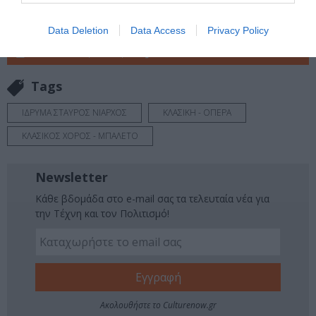
Πολιτισμό στο
Culturenow.gr
Data Deletion
Data Access
Privacy Policy
Νέοι Διαγωνισμοί
❯
Tags
ΙΔΡΥΜΑ ΣΤΑΥΡΟΣ ΝΙΑΡΧΟΣ
ΚΛΑΣΙΚΗ - ΟΠΕΡΑ
ΚΛΑΣΙΚΟΣ ΧΟΡΟΣ - ΜΠΑΛΕΤΟ
Newsletter
Κάθε βδομάδα στο e-mail σας τα τελευταία νέα για
την Τέχνη και τον Πολιτισμό!
Ακολουθήστε το Culturenow.gr