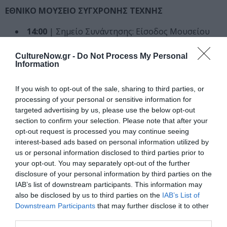
ΕΘΝΙΚΟ ΜΟΥΣΕΙΟ ΣΥΓΧΡΟΝΗΣ ΤΕΧΝΗΣ
14:00
| Σημείο Συνάντησης: Είσοδος Μουσείου
Ξεναγός: Θεώνη Κάμπρα (έως 30 άτομα)
CultureNow.gr -
Do Not Process My Personal
Σάββατο 25 Μαΐου 2024
Information
ΚΕΡΑΜΕΙΚΟΣ
If you wish to opt-out of the sale, sharing to third parties, or
processing of your personal or sensitive information for
10:30
| Σημείο Συνάντησης: Είσοδος
targeted advertising by us, please use the below opt-out
αρχαιολογικού χώρου
section to confirm your selection. Please note that after your
Ξεναγός: Κασσάνδρα Ποριώτη (έως 40 άτομα)
opt-out request is processed you may continue seeing
interest-based ads based on personal information utilized by
ΕΘΝΙΚΟΣ ΚΗΠΟΣ
us or personal information disclosed to third parties prior to
your opt-out. You may separately opt-out of the further
10:30
| Σημείο Συνάντησης: Είσοδο Κήπου από
disclosure of your personal information by third parties on the
Λεωφ. Αμαλίας
IAB’s list of downstream participants. This information may
Ξεναγός: Γεωργία Τόγκα (έως 30 άτομα)
also be disclosed by us to third parties on the
IAB’s List of
Downstream Participants
that may further disclose it to other
Τρίτη 28 Μαΐου 2024
third parties.