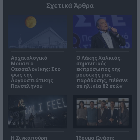
Σχετικά Άρθρα
Αρχαιολογικό
Ο Λάκης Χαλκιάς,
Μουσείο
σημαντικός
Θεσσαλονίκης: Στο
εκπρόσωπος της
φως της
μουσικής μας
Αυγουστιάτικης
παράδοσης, πέθανε
Πανσελήνου
σε ηλικία 82 ετών
Η Σιγκαπούρη
Ίδρυμα Ωνάση: