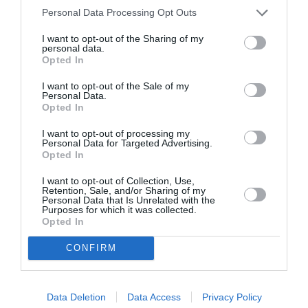
ΠΟΛΙΤΙΣΤΙΚΟ ΚΕΝΤΡΟ ΔΗΜΟΥ ΑΘΗΝΑΙΩΝ «ΜΕΛΙΝΑ»
Personal Data Processing Opt Outs
ΜΕ ΘΕΜΑ: Η ΝΕΟΚΛΑΣΙΚΗ ΑΘΗΝΑ (2ο μέρος)
I want to opt-out of the Sharing of my
18:00
| Σημείο συγκέντρωσης: Είσοδος
personal data.
Ηρακλειδών 66α, Θησείο
Opted In
Ξεναγός: Άρτεμις Σκουμπουρδή (έως 140 άτομα)
I want to opt-out of the Sale of my
Personal Data.
Opted In
Ταυτότητα
I want to opt-out of processing my
Περισσότερες πληροφορίες:
opandaxenagiseis.gr
Personal Data for Targeted Advertising.
Opted In
Ακολουθήστε το Culturenow.gr στο
Google News
και
I want to opt-out of Collection, Use,
Retention, Sale, and/or Sharing of my
μάθετε πρώτοι όλες τις ειδήσεις
Personal Data that Is Unrelated with the
Purposes for which it was collected.
Opted In
Δείτε όλα τα
τελευταία νέα
για την Τέχνη και τον
Πολιτισμό στο
Culturenow.gr
CONFIRM
Νέοι Διαγωνισμοί
❯
Data Deletion
Data Access
Privacy Policy