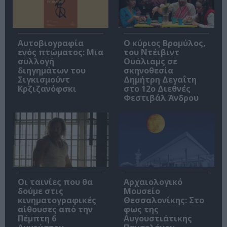
Αυτοβιογραφία
O κύριος Βρομύλος,
ενός πτώματος: Μια
του Ντέιβιντ
συλλογή
Ουάλιαμς σε
διηγημάτων του
σκηνοθεσία
Σιγκισμούντ
Δημήτρη Δεγαΐτη
Κρζιζανόφσκι
στο 12ο Διεθνές
Φεστιβάλ Άνδρου
Οι ταινίες που θα
Αρχαιολογικό
δούμε στις
Μουσείο
κινηματογραφικές
Θεσσαλονίκης: Στο
αίθουσες από την
φως της
Πέμπτη 6
Αυγουστιάτικης