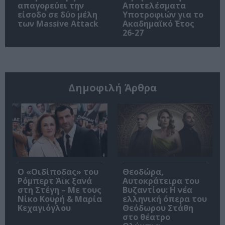
απαγορεύει την
Αποτελέσματα
είσοδο σε δύο μέλη
Υποτροφιών για το
των Massive Attack
Ακαδημαϊκό Έτος
26-27
Δημοφιλή Άρθρα
O «Οιδίποδας» του
Θεοδώρα,
Ρόμπερτ Άικ ξανά
Αυτοκράτειρα του
στη Στέγη – Με τους
Βυζαντίου: Η νέα
Νίκο Κουρή & Μαρία
ελληνική όπερα του
Κεχαγιόγλου
Θεόδωρου Στάθη
στο θέατρο