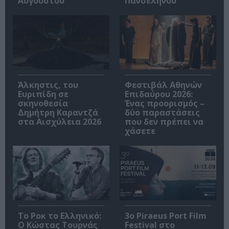
Αυγούστου
Πανσελήνου
Άλκηστις, του
Φεστιβάλ Αθηνών
Ευριπίδη σε
Επιδαύρου 2026:
σκηνοθεσία
Ένας προορισμός –
Δημήτρη Καραντζά
δύο παραστάσεις
στα Αισχύλεια 2026
που δεν πρέπει να
χάσετε
Το Ροκ το Ελληνικό:
3o Piraeus Port Film
Ο Κώστας Τουρνάς
Festival στο