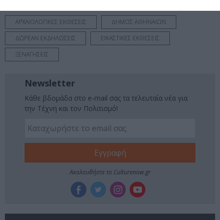
Tags
ΑΡΧΑΙΟΛΟΓΙΚΕΣ ΕΚΘΕΣΕΙΣ
ΔΗΜΟΣ ΑΘΗΝΑΙΩΝ
ΔΩΡΕΑΝ ΕΚΔΗΛΩΣΕΙΣ
ΕΙΚΑΣΤΙΚΕΣ ΕΚΘΕΣΕΙΣ
ΞΕΝΑΓΗΣΕΙΣ
Newsletter
Κάθε βδομάδα στο e-mail σας τα τελευταία νέα για
την Τέχνη και τον Πολιτισμό!
Ακολουθήστε το Culturenow.gr