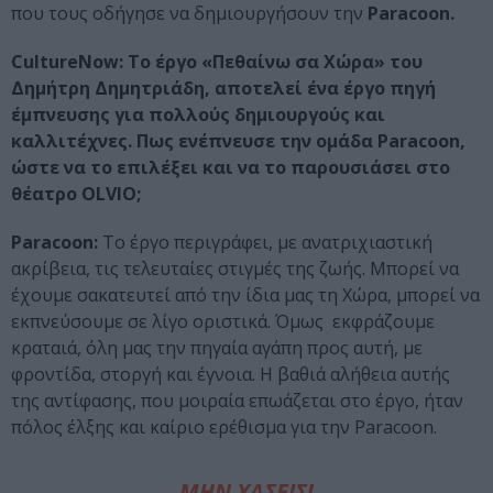
που τους οδήγησε να δημιουργήσουν την
Paracoon.
CultureNow: Το έργο «Πεθαίνω σα Χώρα» του
Δημήτρη Δημητριάδη, αποτελεί ένα έργο πηγή
έμπνευσης για πολλούς δημιουργούς και
καλλιτέχνες. Πως ενέπνευσε την ομάδα Paracoon,
ώστε να το επιλέξει και να το παρουσιάσει στο
θέατρο OLVIO;
Paracoon:
Το έργο περιγράφει, με ανατριχιαστική
ακρίβεια, τις τελευταίες στιγμές της ζωής. Mπορεί να
έχουμε σακατευτεί από την ίδια μας τη Χώρα, μπορεί να
εκπνεύσουμε σε λίγο οριστικά. Όμως εκφράζουμε
κραταιά, όλη μας την πηγαία αγάπη προς αυτή, με
φροντίδα, στοργή και έγνοια. Η βαθιά αλήθεια αυτής
της αντίφασης, που μοιραία επωάζεται στο έργο, ήταν
πόλος έλξης και καίριο ερέθισμα για την Paracoon.
ΜΗΝ ΧΑΣΕΙΣ!