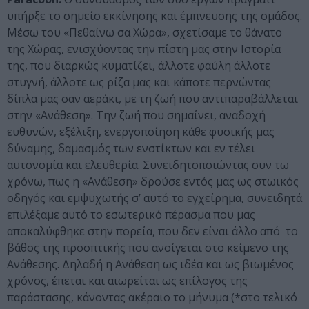
υπήρξε το σημείο εκκίνησης και έμπνευσης της ομάδος.
Mέσω του «Πεθαίνω σα Χώρα», σχετίσαμε το θάνατο
της Χώρας, ενισχύοντας την πίστη μας στην Ιστορία
της, που διαρκώς κυματίζει, άλλοτε φαύλη άλλοτε
στυγνή, άλλοτε ως ρίζα μας και κάποτε περνώντας
δίπλα μας σαν αεράκι, με τη ζωή που αντιπαραβάλλεται
στην «Ανάθεση». Την ζωή που σημαίνει, αναδοχή
ευθυνών, εξέλιξη, ενεργοποίηση κάθε φυσικής μας
δύναμης, δαμασμός των ενστίκτων και εν τέλει
αυτονομία και ελευθερία. Συνειδητοποιώντας συν τω
χρόνω, πως η «Ανάθεση» δρούσε εντός μας ως στωικός
οδηγός και εμψυχωτής σ’ αυτό το εγχείρημα, συνειδητά
επιλέξαμε αυτό το εσωτερικό πέρασμα που μας
αποκαλύφθηκε στην πορεία, που δεν είναι άλλο από το
βάθος της προοπτικής που ανοίγεται στο κείμενο της
Ανάθεσης. Δηλαδή η Ανάθεση ως ιδέα και ως βιωμένος
χρόνος, έπεται και αιωρείται ως επίλογος της
παράστασης, κάνοντας ακέραιο το μήνυμα (*στο τελικό