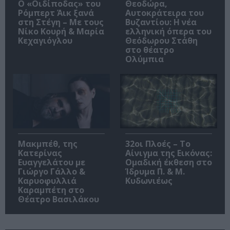
O «Οιδίποδας» του
Θεοδώρα,
Ρόμπερτ Άικ ξανά
Αυτοκράτειρα του
στη Στέγη – Με τους
Βυζαντίου: Η νέα
Νίκο Κουρή & Μαρία
ελληνική όπερα του
Κεχαγιόγλου
Θεόδωρου Στάθη
στο θέατρο
Ολύμπια
Μακμπέθ, της
32οι Πλοές – Το
Κατερίνας
Αίνιγμα της Εικόνας:
Ευαγγελάτου με
Ομαδική έκθεση στο
Γιώργο Γάλλο &
Ίδρυμα Π. & Μ.
Καρυοφυλλιά
Κυδωνιέως
Καραμπέτη στο
Θέατρο Βασιλάκου