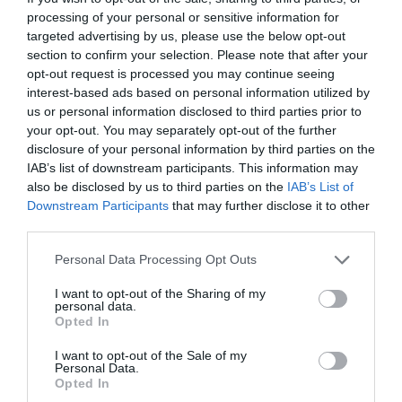
προφίλ που έχτισαν οι άνθρωποι γι’ αυτήν την καθιστά
processing of your personal or sensitive information for
targeted advertising by us, please use the below opt-out
ακόμα ανέτοιμη για να είναι τόσο επαναστατική, οπότε
section to confirm your selection. Please note that after your
και τελεσφόρα για τη σύγχρονη κοινωνική
opt-out request is processed you may continue seeing
πραγματικότητα. Αλλά δεν θα πάψει ποτέ η προσπάθεια
interest-based ads based on personal information utilized by
από βαθείς, και ουσιαστικά προσηλωμένους στην
us or personal information disclosed to third parties prior to
Τέχνη ανθρώπους, ώστε αυτή να γίνει φάρος και
your opt-out. You may separately opt-out of the further
οδηγός προς το καλύτερο μέλλον.
disclosure of your personal information by third parties on the
IAB’s list of downstream participants. This information may
also be disclosed by us to third parties on the
IAB’s List of
Downstream Participants
that may further disclose it to other
C. N: Ποια ανάγκη και ποιος σκοπός σας οδήγησε
third parties.
στο να δημιουργήσετε την ομάδα Paracoon; Εκτός
Personal Data Processing Opt Outs
από την τέχνη του χορού, σε ποιους άλλους τομείς
δραστηριοποιείται η ομάδα;
I want to opt-out of the Sharing of my
personal data.
Opted In
Paracoon: Η ανάγκη να τοποθετηθούμε ουσιαστικά σε
κάθε ξεχαρβαλωμένο κοινωνικό και πολιτικό
I want to opt-out of the Sale of my
Personal Data.
μηχανισμό, κόντρα στο όποιο προτεινόμενο αδιέξοδο,
Opted In
αντιπροτείνοντας ουσιαστική δράση στη βάση της