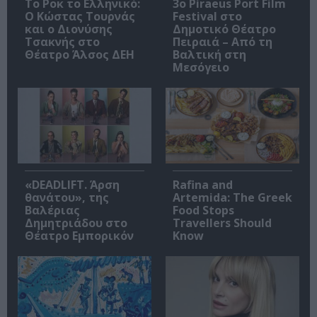
Το Ροκ το Ελληνικό:
3o Piraeus Port Film
Ο Κώστας Τουρνάς
Festival στο
και ο Διονύσης
Δημοτικό Θέατρο
Τσακνής στο
Πειραιά – Από τη
Θέατρο Άλσος ΔΕΗ
Βαλτική στη
Μεσόγειο
«DEADLIFT. Άρση
Rafina and
θανάτου», της
Artemida: The Greek
Βαλέριας
Food Stops
Δημητριάδου στο
Travellers Should
Θέατρο Εμπορικόν
Know