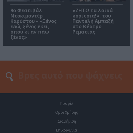
9ο Φεστιβάλ
«ΖΗΤΩ τα λαϊκά
Ντοκιμαντέρ
κορίτσια!», του
Καρύστου – «Ξένος
Παντελή Αμπαζή
εδώ, ξένος εκεί,
στο Θέατρο
όπου κι αν πάω
Ρεματιάς
ξένος»
Προφίλ
Οροι Χρήσης
Διαφήμιση
Επικοινωνία