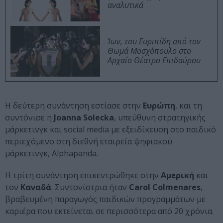
αναλυτικά
Ίων, του Ευριπίδη από τον
Θωμά Μοσχόπουλο στο
Αρχαίο Θέατρο Επιδαύρου
Η δεύτερη συνάντηση εστίασε στην
Ευρώπη
, και τη
συντόνισε η
Joanna Solecka
, υπεύθυνη στρατηγικής
μάρκετινγκ και social media με εξειδίκευση στο παιδικό
περιεχόμενο στη διεθνή εταιρεία ψηφιακού
μάρκετινγκ, Alphapanda.
Η τρίτη συνάντηση επικεντρώθηκε στην
Αμερική
και
τον
Καναδά
. Συντονίστρια ήταν
Carol Colmenares
,
βραβευμένη παραγωγός παιδικών προγραμμάτων με
καριέρα που εκτείνεται σε περισσότερα από 20 χρόνια.