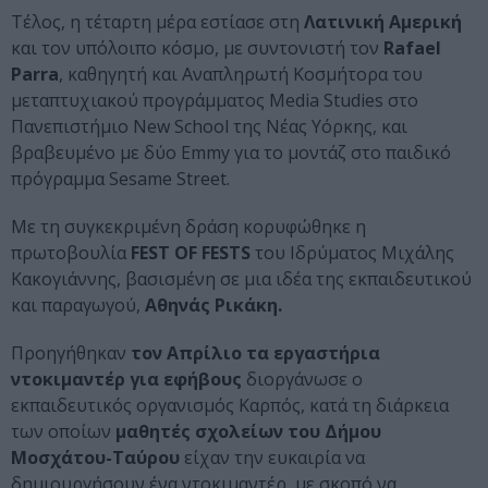
Τέλος, η τέταρτη μέρα εστίασε στη
Λατινική Αμερική
και τον υπόλοιπο κόσμο, με συντονιστή τον
Rafael
Parra
, καθηγητή και Αναπληρωτή Κοσμήτορα του
μεταπτυχιακού προγράμματος Media Studies στο
Πανεπιστήμιο New School της Νέας Υόρκης, και
βραβευμένο με δύο Emmy για το μοντάζ στο παιδικό
πρόγραμμα Sesame Street.
Με τη συγκεκριμένη δράση κορυφώθηκε η
πρωτοβουλία
FEST OF FESTS
του Ιδρύματος Μιχάλης
Κακογιάννης, βασισμένη σε μια ιδέα της εκπαιδευτικού
και παραγωγού,
Αθηνάς Ρικάκη.
Προηγήθηκαν
τον Απρίλιο τα εργαστήρια
ντοκιμαντέρ για εφήβους
διοργάνωσε ο
εκπαιδευτικός οργανισμός Καρπός, κατά τη διάρκεια
των οποίων
μαθητές σχολείων του Δήμου
Μοσχάτου-Ταύρου
είχαν την ευκαιρία να
δημιουργήσουν ένα ντοκιμαντέρ, με σκοπό να