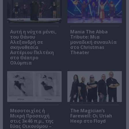
Αυτή η νύχτα μένει,
Mania The Abba
του Θάνου
Tribute: Μια
Αλεξανδρή σε
μοναδική συναυλία
σκηνοθεσία
στο Christmas
Αστέριου Πελτέκη
Theater
στο Θέατρο
Ολύμπια
Μεσοτοιχίες ή
The Magician’s
Μικρή Προσευχή
Farewell: Οι Uriah
στις 3κ46 π.μ., της
Heep στο Floyd
Εύας Οικονόμου –