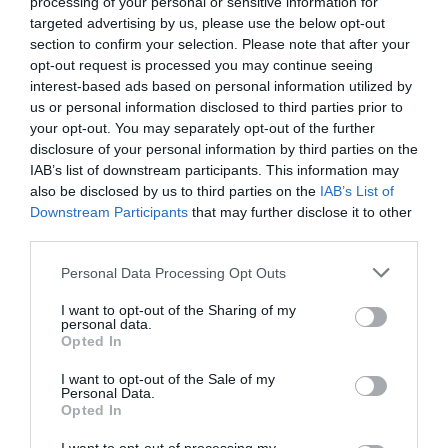
processing of your personal or sensitive information for
της οθόνης στην οποία όλοι ζούμε, έχει μεγαλύτερη
targeted advertising by us, please use the below opt-out
επίδραση στη γενιά αυτή με την «παιχνιδοποίηση» της
section to confirm your selection. Please note that after your
εκπαίδευσης, τον αυξημένο ψηφιακό γραμματισμό και
opt-out request is processed you may continue seeing
τον γραμματισμό στα μέσα (media literacy), και γίνεται
interest-based ads based on personal information utilized by
αναπόσπαστο κομμάτι της διαμόρφωσής της. Τα παιδιά
us or personal information disclosed to third parties prior to
your opt-out. You may separately opt-out of the further
είναι ικανά να χρησιμοποιούν έξυπνες συσκευές πριν
disclosure of your personal information by third parties on the
ακόμη μιλήσουν. Τα μέσα κοινωνικής δικτύωσης
IAB’s list of downstream participants. This information may
αποτελούν αναπόσπαστο κομμάτι για την ανάπτυξη της
also be disclosed by us to third parties on the
IAB’s List of
ταυτότητας και των μεταξύ τους σχέσεων. Ασχολούνται
Downstream Participants
that may further disclose it to other
ενεργά με ιστότοπους, ανεβάζοντας τα δικά τους
third parties.
Βίντεο στο YouTube και το TikTok και επικοινωνούν με
Personal Data Processing Opt Outs
φίλους στο Instagram. Η γενιά αυτή είναι άρρηκτα
συνδεδεμένη με συσκευές όπως το smartphone και το
I want to opt-out of the Sharing of my
tablet, τα βιντεοπαιχνίδια, τα αυτόνομα αυτοκίνητα και
personal data.
Opted In
τα smart ηχεία που μιλούν. Αυτή η τεχνολογία είναι η
μοναδική που γνωρίζουν, αναπτύχθηκε μέσα στη γενιά
I want to opt-out of the Sale of my
Personal Data.
τους, και απορροφάται πιο γρήγορα από ποτέ.
Opted In
Η Γενιά Alpha θα έχει πρόσβαση σε περισσότερες