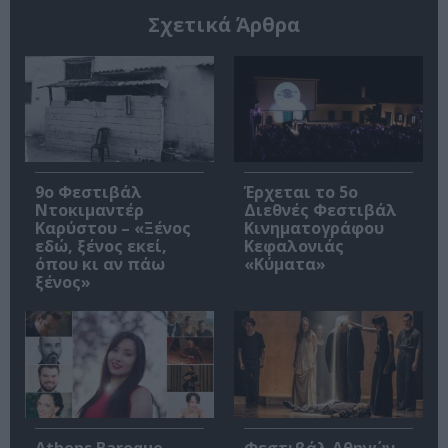
Σχετικά Άρθρα
9ο Φεστιβάλ
Έρχεται το 5ο
Ντοκιμαντέρ
Διεθνές Φεστιβάλ
Καρύστου – «Ξένος
Κινηματογράφου
εδώ, ξένος εκεί,
Κεφαλονιάς
όπου κι αν πάω
«Κύματα»
ξένος»
Athens Baroque
Φεστιβάλ Αθηνών