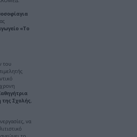
ΕΚΚΟΜΕΔ.
)οσοφίαγια
ας
αγωγείο «Το
ν του
Επιμελητής
αντικό
όχρονη
Καθηγήτρια
 της Σχολής
,
νεργασίες, να
λιτιστικό
νανεώνει το