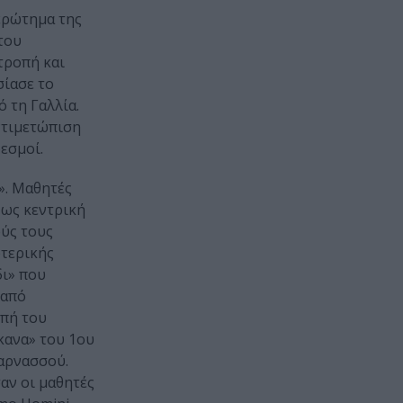
 ερώτημα της
του
τροπή και
σίασε το
ό τη Γαλλία.
ντιμετώπιση
εσμοί.
». Μαθητές
 ως κεντρική
ούς τους
ωτερικής
δι» που
 από
οπή του
κανα» του 1ου
καρνασσού.
αν οι μαθητές