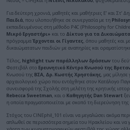
Νέους – CIFEJκαι η
Ντενίς Νικολάκου
, ψυχοθεραπεύτρ
Για δεύτερη χρονιά, μαθητές και μαθήτριες Ε’ και Στ’
Παιδιά
, που υλοποιήθηκε σε συνεργασία με τη
Philosy
εκπαιδευμένους στη μέθοδο P4C (Philosophy for Childre
Μικρό Εργαστήρι»
και το
Δίκτυο για τα Δικαιώματα
πρόγραμμα
Έρχονται οι Γίγαντες
, όπου μαθητές και 
δικαιώματατων παιδιών με αναπηρίες και οραματίστηκαν
Τέλος,
highlight των παράλληλων δράσεων
του δεύ
Φεστιβάλ στο
Ερευνητικό Κέντρο Κνωσού της Βρετα
Κνωσού της
ΒΣΑ, Δρ. Κωστής Χρηστάκης
, μας μίλησε
αρχαιολογικό χώρο που εντάχθηκε στον Κατάλογο Παγ
συνεισφορά της Σχολής στη μελέτη της κρητικής ιστορί
Rebecca Sweetman
, και ο
Καθηγητής Dan Stewart
ξε
η οποία πραγματοποιείται με σκοπό τη διερεύνηση της
Στόχος του CINEphil_101 είναι να μεγαλώσει ακόμα περι
απλωθεί σε περισσότερα σημεία του Ηρακλείου και να γ
χάρτη των κινηματογραφικών φεστιβάλ της χώρας αλλά 