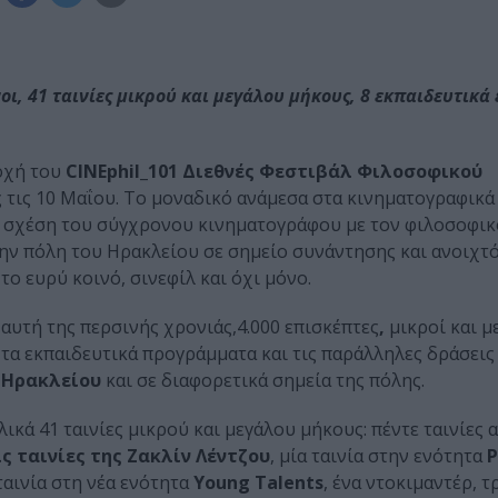
οι, 41 ταινίες μικρού και μεγάλου μήκους, 8 εκπαιδευτικά
οχή του
CINEphil_101 Διεθνές Φεστιβάλ Φιλοσοφικού
ως τις 10 Μαΐου. Το μοναδικό ανάμεσα στα κινηματογραφικά
τη σχέση του σύγχρονου κινηματογράφου με τον φιλοσοφικ
ην πόλη του Ηρακλείου σε σημείο συνάντησης και ανοιχτ
ο ευρύ κοινό, σινεφίλ και όχι μόνο.
αυτή της περσινής χρονιάς,4.000 επισκέπτες
,
μικροί και μ
 τα εκπαιδευτικά προγράμματα και τις παράλληλες δράσεις
ο Ηρακλείου
και σε διαφορετικά σημεία της πόλης.
κά 41 ταινίες μικρού και μεγάλου μήκους: πέντε ταινίες α
ις ταινίες της Ζακλίν Λέντζου
, μία ταινία στην ενότητα
P
 ταινία στη νέα ενότητα
Young Talents
, ένα ντοκιμαντέρ, τ