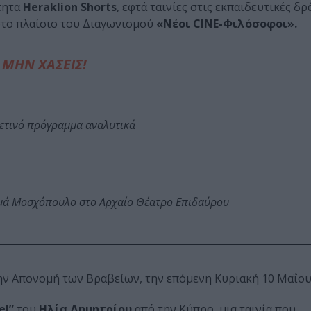
τητα
Heraklion Shorts
, εφτά ταινίες στις εκπαιδευτικές δρ
 στο πλαίσιο του Διαγωνισμού
«Νέοι CINE-Φιλόσοφοι».
ΜΗΝ ΧΑΣΕΙΣ!
φετινό πρόγραμμα αναλυτικά
ωμά Μοσχόπουλο στο Αρχαίο Θέατρο Επιδαύρου
ην Απονομή των Βραβείων, την επόμενη Κυριακή 10 Μαΐου
el”
του
Ηλία Δημητρίου
από την Κύπρο, μια ταινία που