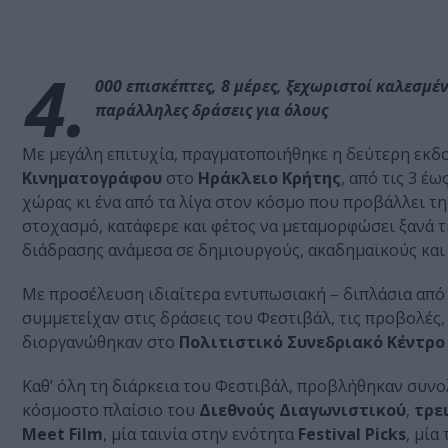
4.
000 επισκέπτες, 8 μέρες, ξεχωριστοί καλεσμέν
παράλληλες δράσεις για όλους
Με μεγάλη επιτυχία, πραγματοποιήθηκε η δεύτερη εκδ
Κινηματογράφου
στο
Ηράκλειο Κρήτης
, από τις 3 έ
χώρας κι ένα από τα λίγα στον κόσμο που προβάλλει 
στοχασμό, κατάφερε και φέτος να μεταμορφώσει ξανά τ
διάδρασης ανάμεσα σε δημιουργούς, ακαδημαϊκούς και τ
Με προσέλευση ιδιαίτερα εντυπωσιακή – διπλάσια από 
συμμετείχαν στις δράσεις του Φεστιβάλ, τις προβολές,
διοργανώθηκαν στο
Πολιτιστικό Συνεδριακό Κέντρ
Καθ’ όλη τη διάρκεια του Φεστιβάλ, προβλήθηκαν συνολι
κόσμοστο πλαίσιο του
Διεθνούς Διαγωνιστικού
,
τρε
Meet Film
, μία ταινία στην ενότητα
Festival Picks
, μία