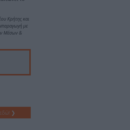
ίου Κρήτης και
υμπαραγωγή με
ών Μέσων &
 εδώ!
❯