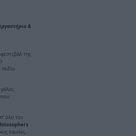
 εργαστήρια &
 φεστιβάλ της
ό
ό πεδίο
εγάλοι,
 που
π’ όλο τον
hilosophers
ρεις ταινίες