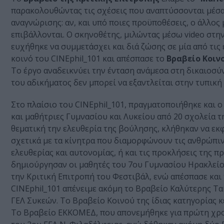
παρακολουθώντας τις σχέσεις που αναπτύσσονται μέσα 
αναγνώρισης: αν, και υπό ποιες προϋποθέσεις, ο άλλος
επιβάλλονται. Ο σκηνοθέτης, μιλώντας μέσω video στην
ευχήθηκε να συμμετάσχει και διά ζώσης σε μία από τις
κοινό του CINEphil_101 και απέσπασε το
Βραβείο Κοιν
Το έργο αναδεικνύει την ένταση ανάμεσα στη δικαιοσύ
του αδικήματος δεν μπορεί να εξαντλείται στην τυπική
Στο πλαίσιο του CINEphil_101, πραγματοποιήθηκε και
και μαθήτριες Γυμνασίου και Λυκείου από 20 σχολεία τ
θεματική την ελευθερία της βούλησης, κλήθηκαν να εκ
σχετικά με τα κίνητρα που διαμορφώνουν τις ανθρώπιν
ελευθερίας και αυτονομίας, ή και τις προκλήσεις της 
δημιούργησαν οι μαθητές του 7ου Γυμνασίου Ηρακλεί
την Κριτική Επιτροπή του Φεστιβάλ, ενώ απέσπασε και 
CINEphil_101 απένειμε ακόμη το Βραβείο Καλύτερης Τα
ΓΕΛ Συκεών. Το Βραβείο Κοινού της ίδιας κατηγορίας 
Το Βραβείο ΕΚΚΟΜΕΔ, που απονεμήθηκε για πρώτη χρον