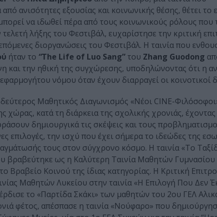
από ανισότητες εξουσίας και κοινωνικής θέσης, θέτει το
 μπορεί να ιδωθεί πέρα από τους κοινωνικούς ρόλους που 
 τελετή λήξης του Φεστιβάλ, ευχαρίστησε την κριτική επι
 επόμενες διοργανώσεις του Φεστιβάλ. Η ταινία που ενθου
ού
ήταν το
“
The Life of Luo Sang”
του
Zhang Guodong
απ
νη και την ηθική της συγχώρεσης, υποδηλώνοντας ότι η α
 εφαρμογήτου νόμου όταν έχουν διαρραγεί οι κοινοτικοί δ
 ο δεύτερος Μαθητικός Διαγωνισμός «Νέοι CINE-Φιλόσοφοι
ης χώρας, κατά τη διάρκεια της σχολικής χρονιάς, έχοντας
φράσουν δημιουργικά τις σκέψεις και τους προβληματισμ
ες επιλογές, την ισχύ που έχει σήμερα το ιδεώδες της εσ
πραγμάτωσής τους στον σύγχρονο κόσμο. Η ταινία «Το Ταξί
ου βραβεύτηκε ως η Καλύτερη Ταινία Μαθητών Γυμνασίου
το Βραβείο Κοινού της ίδιας κατηγορίας. Η Κριτική Επιτρ
ινίας Μαθητών Λυκείου στην ταινία «Η Επιλογή Που Δεν Έ
κέρδισε το «Παρτίδα Σκάκι» των μαθητών του 2ου ΓΕΛ Αλι
ιά φέτος, απέσπασε η ταινία «Νούφαρο» που δημιούργησ