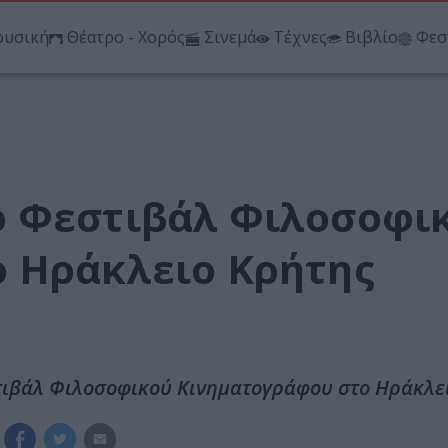
υσική
Θέατρο - Χορός
Σινεμά
Τέχνες
Βιβλίο
Φεσ
ο Φεστιβάλ Φιλοσοφι
 Ηράκλειο Κρήτης
ιβάλ Φιλοσοφικού Κινηματογράφου στο Ηράκλει