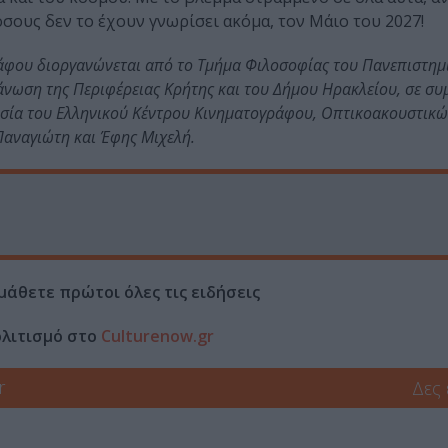
όσους δεν το έχουν γνωρίσει ακόμα, τον Μάιο του 2027!
άφου διοργανώνεται από το Τμήμα Φιλοσοφίας του Πανεπιστημ
ργάνωση της Περιφέρειας Κρήτης και του Δήμου Ηρακλείου, σε σ
γασία του Ελληνικού Κέντρου Κινηματογράφου, Οπτικοακουστικ
Παναγιώτη και Έφης Μιχελή.
μάθετε πρώτοι όλες τις ειδήσεις
ολιτισμό στο
Culturenow.gr
r
Δες