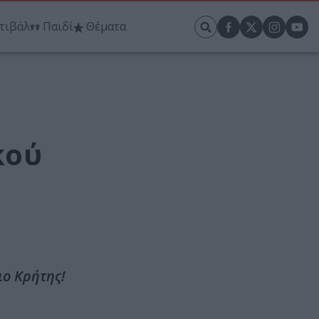
τιβάλ
Παιδί
Θέματα
κού
ο Κρήτης!