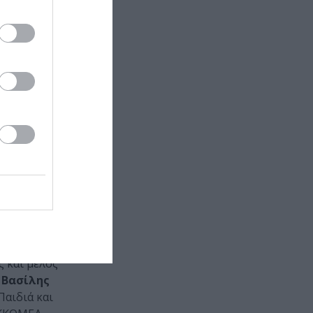
 καντιανή
σία με την
e)
, στο
ς Σταυρίδη –
ρυφερότητα με
ραφείου
νεργασίες με
ε
ι
 και
ίσθησης. Οι
ς και μέλος
ο
Βασίλης
Παιδιά και