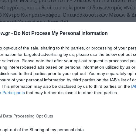
Εύφημες Μνείες, μία στο 1ο ΓΕΛ Συκεών για την ταινία “H
 «Ο αγρότης και οι θεοί του πολέμου». Ο διαγωνισμός «Νέο
κό Κέντρο Κινηματογράφου, Οπτικοακουστικών Μέσων & Δ
 Αργυρό Χορηγό του Φεστιβάλ.
w.gr -
Do Not Process My Personal Information
 ήταν οι ειδικές προβολές Philosophers meet Film και Fil
α παρακολουθήσει το αριστούργημα του Ρώσου
Αντρέι Σβιά
to opt-out of the sale, sharing to third parties, or processing of your per
τιβάλ Βενετίας
, και στη συνέχεια να συνομιλήσει με τον
formation for targeted advertising by us, please use the below opt-out s
 άμεσο και ιδιαίτερα ζωντανό λόγο του, ο Κόντος ανέδει
r selection. Please note that after your opt-out request is processed y
σιαστικό διάλογο με τους θεατές και δίνοντας πολλαπλές 
eing interest-based ads based on personal information utilized by us or
πολυβραβευμένη δημιουργό
Ζακλίν Λέντζου
, μία από τις π
disclosed to third parties prior to your opt-out. You may separately opt-
εμά, που ακολούθησε την προβολή της πρώτης μεγάλου μή
losure of your personal information by third parties on the IAB’s list of
ησε με τον Επίκουρο Καθηγητή Φιλοσοφίας, ποιητή και συ
. This information may also be disclosed by us to third parties on the
IA
Participants
that may further disclose it to other third parties.
ινία που ετοιμάζει και απάντησε στις ερωτήσεις του κοινού.
 που προστέθηκαν, για πρώτη φορά, στο πρόγραμμα του Φεστ
Ολυμπία Μυτιληναίου
παρουσίασε την βραβευμένη ταιν
l Data Processing Opt Outs
ξανδρο Αβρανά
και μίλησε για τη δουλειά της και για το ρ
y Talks
, o
Scott Walden
, Ομότιμος Καθηγητής Φιλοσοφίας
o opt-out of the Sharing of my personal data.