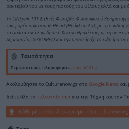
ραντεβού του με τους πιστούς του φίλους αλλά και με 
Το CINEphil_101 Διεθνές Φεστιβάλ Φιλοσοφικού Κινηματογρ
τον φορέα πολιτισμού HE.art (Ηράκλειο Art), με τη συνδιο
το Πολιτιστικό Συνεδριακό Κέντρο Ηρακλείου, με τη συνερ
Δημιουργίας (ΕΚΚΟΜΕΔ) και την υποστήριξη του Ιδρύματος 
Ταυτότητα
Περισσότερες πληροφορίες:
cinephil101.gr
Ακολουθήστε το Culturenow.gr στο
Google News
και 
Δείτε όλα τα
τελευταία νέα
για την Τέχνη και τον Π
Κάθε μέρα νέοι διαγωνισμοί στο Culturenow.g
Tags