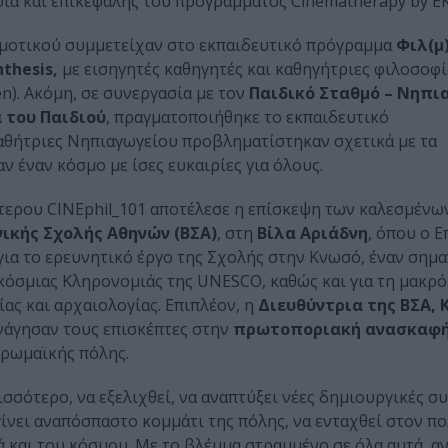
ια και επικεφαλής του προγράμματος Cinematherapy by 
 Δημοτικού συμμετείχαν στο εκπαιδευτικό πρόγραμμα
Φιλ(μ
nthesis,
με εισηγητές καθηγητές και καθηγήτριες φιλοσοφί
n). Ακόμη, σε συνεργασία με τον
Παιδικό Σταθμό – Νηπι
 του Παιδιού
, πραγματοποιήθηκε το εκπαιδευτικό
μαθήτριες Νηπιαγωγείου προβληματίστηκαν σχετικά με τα
 έναν κόσμο με ίσες ευκαιρίες για όλους.
τερου CINEphil_101 αποτέλεσε η επίσκεψη των καλεσμένω
νικής Σχολής Αθηνών (ΒΣΑ)
, στη
Βίλα Αριάδνη
, όπου ο 
 για το ερευνητικό έργο της Σχολής στην Κνωσό, έναν σημ
κόσμιας Κληρονομιάς της UNESCO, καθώς και για τη μακρ
ας και αρχαιολογίας. Επιπλέον, η
Διευθύντρια της ΒΣΑ, 
νάγησαν τους επισκέπτες στην
πρωτοποριακή ανασκαφή
 ρωμαϊκής πόλης.
σσότερο, να εξελιχθεί, να αναπτύξει νέες δημιουργικές συ
ίνει αναπόσπαστο κομμάτι της πόλης, να ενταχθεί στον πο
και του κόσμου. Με το βλέμμα στραμμένο σε όλα αυτά, α