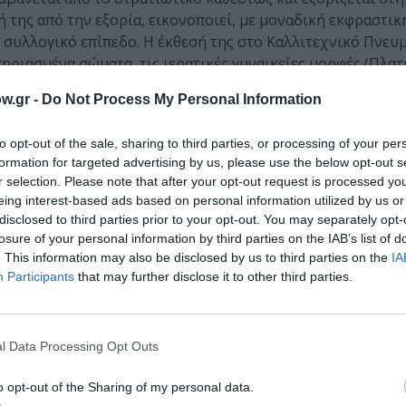
 της από την εξορία, εικονοποιεί, με μοναδική εκφραστικ
ι συλλογικό επίπεδο. Η έκθεσή της στο Καλλιτεχνικό Πνευ
ηριασμένα σώματα, τις ιερατικές γυναικείες μορφές (Πλατ
 εκπληρώσει το χρέος της.
w.gr -
Do Not Process My Personal Information
μέσω χαφιέδων και αστυνομικών, υπό την απειλή απαγορεύσ
to opt-out of the sale, sharing to third parties, or processing of your per
υ σ’ αυτές υποκαθιστά, κατά κάποιον τρόπο, την απαγορ
formation for targeted advertising by us, please use the below opt-out s
r selection. Please note that after your opt-out request is processed y
eing interest-based ads based on personal information utilized by us or
οι οποίες παρουσιάζονται, μετά την αποκατάσταση της Δημ
disclosed to third parties prior to your opt-out. You may separately opt-
και τον ηρωισμό, την αντίσταση και την εναντίωση, γίνο
losure of your personal information by third parties on the IAB’s list of
ς ύφος. Οι σκλάβοι, τα στρεβλωμένα από τα συρματοπλέγμα
. This information may also be disclosed by us to third parties on the
IA
υς σύγχρονους αγωνιστές και τους οπλισμένους αρχάγγελ
Participants
that may further disclose it to other third parties.
Ι ΕΔΩ.
l Data Processing Opt Outs
Τέχνης-Προϊστάμενος Τμήματος Σύγχρονης Γλυπτικής, MO
o opt-out of the Sharing of my personal data.