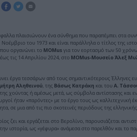
ρύφαλλα πλαισιώνουν ένα σύνθημα που παραπέμπει στα συν
Νοέμβριο του 1973 και είναι παράλληλα ο τίτλος της ιστ
που οργανώνει το
MOMus
για τον εορτασμό των 50 χρόν
έως τις 14 Απριλίου 2024, στο
MOMus-Μουσείο Άλεξ Μυ
ώνει έργα τεσσάρων από τους σημαντικότερους Έλληνες ει
μήτρη Αληθεινού
, της
Βάσως Κατράκη
και του
Α. Τάσσο
της χούντας ή αμέσως μετά, ως σύμβολα αντίστασης και ε
ουργοί ήταν «παρόντες» με το έργο τους ως καλλιτεχνική έ
τα, σε μια από τις πιο σκοτεινές περιόδους της ελληνικής
ποίος ζει και εργάζεται στο Βερολίνο, παρουσιάζεται αντιστ
 την ιστορία, ως «γέφυρα» ανάμεσα στο παρελθόν και το πα