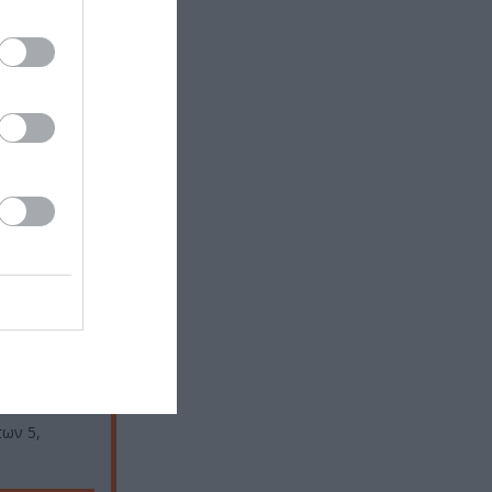
Bank,
 Κανιάρη.
έχνης και
στας Κωστής,
βασιλείου,
 x 2 εκ.,
ων 5,