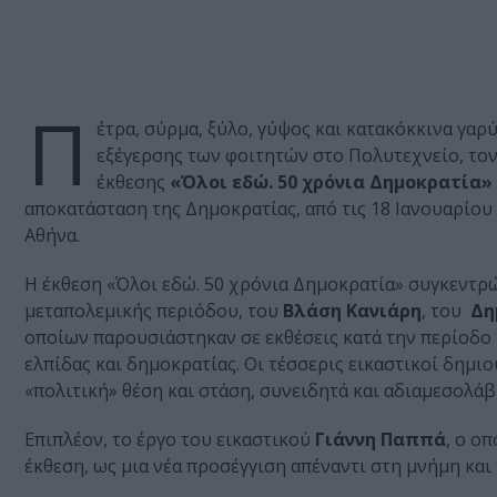
Π
έτρα, σύρμα, ξύλο, γύψος και κατακόκκινα γα
εξέγερσης των φοιτητών στο Πολυτεχνείο, τον 
έκθεσης
«Όλοι εδώ. 50 χρόνια Δημοκρατία»
αποκατάσταση της Δημοκρατίας, από τις 18 Ιανουαρίου 
Αθήνα.
Η έκθεση «Όλοι εδώ. 50 χρόνια Δημοκρατία» συγκεντρ
μεταπολεμικής περιόδου, του
Βλάση Κανιάρη
, του
Δη
οποίων παρουσιάστηκαν σε εκθέσεις κατά την περίοδο 
ελπίδας και δημοκρατίας. Οι τέσσερις εικαστικοί δημι
«πολιτική» θέση και στάση, συνειδητά και αδιαμεσολάβη
Επιπλέον, το έργο του εικαστικού
Γιάννη Παππά
, ο ο
έκθεση, ως μια νέα προσέγγιση απέναντι στη μνήμη και