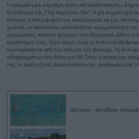
Η ανώμαλη και έκρυθμη πολιτική κατάσταση που δημιουρ
δικτατορία της 21ης Απριλίου 1967. Η μη συμμετοχή σε
επιλέγει η πλειοψηφία των καλλιτεχνών σε μια «άτυπη
χούντα, να αποκλείσει οποιαδήποτε νομιμοποίησή της.
οργανώσεις, κάποιοι φεύγουν στο εξωτερικό, άλλοι συ
εργαστήριά τους, λίγοι όμως είναι οι πολιτικά αδιάφο
συνταράσσεται από τον πόλεμο του Βιετνάμ, τη δολοφ
οδοφραγμάτων του Μάη του ‘68. Όταν η στάση της αποχή
της, οι καλλιτέχνες ανασυντάσσονται, αναθεωρώντας τ
Μέτοικοι – Μετάβαση, Ενσωμά