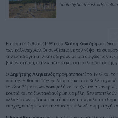
South by Southeast: «Προς-Ανα
Η ατομική έκθεση (1969) του
Βλάση Κανιάρη
στη Νέα Γ
των καλλιτεχνών. Οι συνθέσεις με τον γύψο, τα συρματ
την ελπίδα για τη νίκη) οδηγούν σε μια αμιγώς πολιτι
βασανιστήρια, στην ωμότητα και στη σκληρότητα της 
Ο
Δημήτρης Αληθεινός
πραγματοποιεί το 1972 και το 
από την Αίθουσα Τέχνης Δεσμός) και στο Καλλιτεχνικό
το κλουβί με τη νεκροκεφαλή και το ζωντανό καναρίνι
κουτιά και τα ζωντανά ανθρώπινα μέλη, δεν αποτελούν 
αλλά θέτουν κρίσιμα ερωτήματα για τον ρόλο του δημιο
εποχές, επιζητώντας την άμεση εμπλοκή, συμμετοχή κα
Η
Βάσω Κατράκη
είναι μεταξύ των πρώτων που συλλαμ