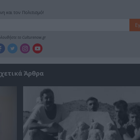
νη και τον Πολιτισμό!
λουθήστε το Culturenow.gr
χετικά Άρθρα