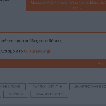
Μουσείο Άλεξ Μυλωνά – Μακεδονικό Μουσείο 
Τέχνης
μάθετε πρώτοι όλες τις ειδήσεις
ολιτισμό στο
Culturenow.gr
r
Δες
ΑΝΝΗΣ ΜΠΟΛΗΣ
ΓΛΥΠΤΙΚΗ - ΧΑΡΑΚΤΙΚΗ
ΔΗΜΗΤΡΗΣ ΑΛΗΘΕΙΝΟ
ΖΩΓΡΑΦΟΣ
ΟΜΑΔΙΚΕΣ ΕΚΘΕΣΕΙΣ