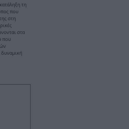
 κατάληξη τη
όπος που
της στη
ρικές
ώνονται στα
ο που
νών
α δυναμική