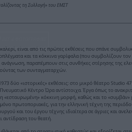
τολίζοντας τη Συλλογή» του ΕΜΣΤ
ΔΕΣ 4 ΦΩΤΟΓΡΑΦΙΕΣ
καλερί, είναι από τις πρώτες εκθέσεις που σπάνε συμβολι
οπλέγματα και τα κόκκινα γαρίφαλα (που συμβολίζουν τον
κή ανάγνωση, παραπέμπουν στις συνθήκες στέρησης της ελε
χούντας των συνταγματαρχών.
1973 δύο «ιστορικές» εκθέσεις: στο μικρό θέατρο Studio 4
 Πνευματικό Κέντρο Ώρα αντίστοιχα. Έργα όπως το ανακριτ
, η «εσταυρωμένη» κόκκινη μορφή, καθώς και το «συμβάν» 
μόνο πρωτοποριακές, για την ελληνική τέχνη της περιόδο
υργού και του έργου τέχνης ιδιαίτερα σε άγριες και ανελ
ι αντίδραση του θεατή.
βάνεται από το στρατιωτικό καθεστώς και εξορίζεται στη