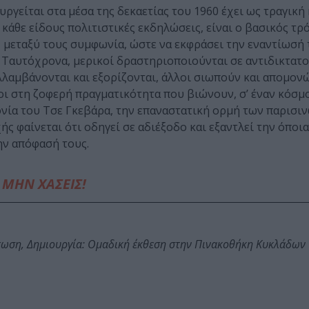
γείται στα μέσα της δεκαετίας του 1960 έχει ως τραγική
 κάθε είδους πολιτιστικές εκδηλώσεις, είναι ο βασικός τρ
» μεταξύ τους συμφωνία, ώστε να εκφράσει την εναντίωσή 
 Ταυτόχρονα, μερικοί δραστηριοποιούνται σε αντιδικτατο
λλαμβάνονται και εξορίζονται, άλλοι σιωπούν και απομον
ροι στη ζοφερή πραγματικότητα που βιώνουν, σ’ έναν κόσμ
ονία του Τσε Γκεβάρα, την επαναστατική ορμή των παρισι
ς φαίνεται ότι οδηγεί σε αδιέξοδο και εξαντλεί την όποι
ην απόφασή τους.
ΜΗΝ ΧΑΣΕΙΣ!
τωση, Δημιουργία: Ομαδική έκθεση στην Πινακοθήκη Κυκλάδων