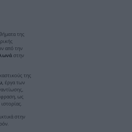
θήματα της
ορικής
ων από την
λωνά
στην
καστικούς της
υ,
έργα των
ναντίωσης,
κφραση, ως
 ιστορίας.
ικτικά στην
ρόν.