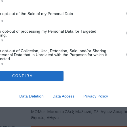
In
τικών Τεχνών Α. Τάσσος, Συλλογή Έργων Τέχνης Alpha 
o opt-out of the Sale of my Personal Data.
 Παππάς, οικογένεια Μαριάννας Κατράκη, οικογένεια
In
 εποπτικό υλικό και κείμενα ιστορικών, ιστορικών της Τ
to opt-out of processing my Personal Data for Targeted
ούναρη, Βαγγέλης Καραμανωλάκης, Έλενα Κεχαγιά, Κώ
ing.
In
όλης, Ειρήνη Οράτη, Γιάννης Παππάς, Ευάνθης Χατζη
o opt-out of Collection, Use, Retention, Sale, and/or Sharing
ersonal Data that Is Unrelated with the Purposes for which it
lected.
ρος Μουστακλής, 1974, μελανωμένη πλάκα ξυλογραφίας, 128 x 52
In
CONFIRM
Data Deletion
Data Access
Privacy Policy
Τοποθεσία:
MOMus-Μουσείο Άλεξ Μυλωνά, Πλ. Αγίων Ασωμάτ
Θησείο, Αθήνα
Κυριακή: