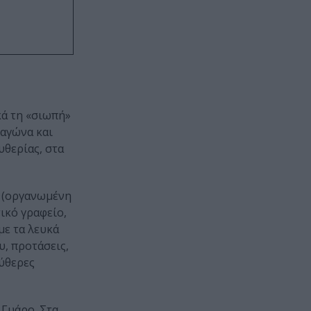
κά τη «σιωπή»
 αγώνα και
υθερίας, στα
7 (οργανωμένη
ικό γραφείο,
με τα λευκά
υ, προτάσεις,
εύθερες
 Γυάρο. Στα