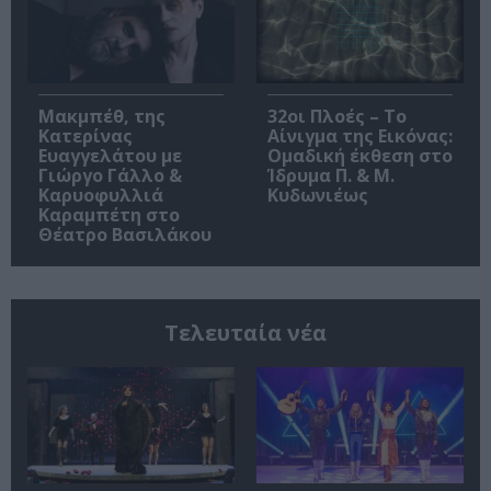
Μακμπέθ, της
32οι Πλοές – Το
Κατερίνας
Αίνιγμα της Εικόνας:
Ευαγγελάτου με
Ομαδική έκθεση στο
Γιώργο Γάλλο &
Ίδρυμα Π. & Μ.
Καρυοφυλλιά
Κυδωνιέως
Καραμπέτη στο
Θέατρο Βασιλάκου
Τελευταία νέα