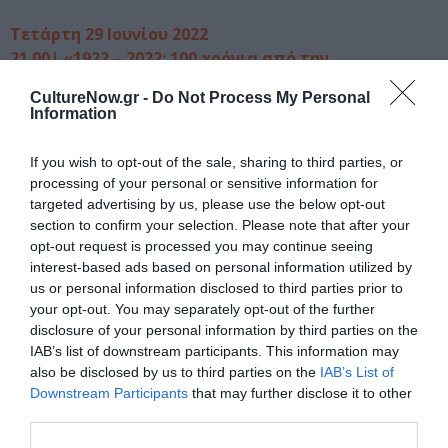
Τετάρτη 29 Ιουνίου 2022
21.00| «1922 – 2022: 100 χρόνια από την
Μικρασιατική Καταστροφή»
CultureNow.gr -
Do Not Process My Personal
Information
Μουσική παράσταση με τη Στέλλα Κονιτοπούλου, η
οποία θα ερμηνεύσει τραγούδια της Μικρασίας από τον
If you wish to opt-out of the sale, sharing to third parties, or
ανεξάντλητο μουσικο-ποιητικό πλούτο της μουσικής
processing of your personal or sensitive information for
μας παράδοσης, που αναφέρονται στα κλέη και τα πάθη
targeted advertising by us, please use the below opt-out
του Μικρασιατικού Ελληνισμού.
section to confirm your selection. Please note that after your
opt-out request is processed you may continue seeing
Συμμετέχουν μέλη της χορευτικής ομάδας
interest-based ads based on personal information utilized by
«Χοροαχλιστός» και ο ηθοποιός θεάτρου Θοδωρής
us or personal information disclosed to third parties prior to
your opt-out. You may separately opt-out of the further
Κατσικαλούδης που θα αποδώσει σύντομα μουσικο-
disclosure of your personal information by third parties on the
λαογραφικά σχόλια για τα τραγούδια και τους χορούς.
IAB’s list of downstream participants. This information may
Το πρόγραμμα της παράστασης είναι διανθισμένο με
also be disclosed by us to third parties on the
IAB’s List of
επιλεγμένα ιστορικά και λογοτεχνικά κείμενα,
Downstream Participants
that may further disclose it to other
αυθεντικές προσωπικές μαρτυρίες Ελλήνων
third parties.
προσφύγων της Μ. Ασίας που συγκλονίζουν και