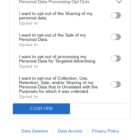
Personal Data Processing Opt Outs
προβολή φωτογραφικών και κινηματογραφικών
ντοκουμέντων.
I want to opt-out of the Sharing of my
personal data.
Opted In
Πέμπτη 30 Ιουνίου 2022
20.30| «Προμηθέας και Επιμηθέας»
I want to opt-out of the Sale of my
Personal Data.
Opted In
Μια πρωτότυπη παιδική θεατρική παράσταση
βασισμένη στον αρχαίο ελληνικό μύθο σε σκηνοθεσία
I want to opt-out of processing my
Θανάση Αλφόνσο. Παίζουν οι ηθοποιοί: Θανάσης
Personal Data for Targeted Advertising.
Opted In
Αλφόνσο, Ιούλιος Καίσαρας Αθανασίου, Σπύρος
Στελιανέσης, Βίκυ Θεοφανάκη, Μαρίνα Λυσάνδρου.
I want to opt-out of Collection, Use,
Αφηγείται ο Σπύρος Μπιμπίλας.
Retention, Sale, and/or Sharing of my
Personal Data that Is Unrelated with the
Purposes for which it was collected.
Παρασκευή 1 Ιουλίου 2022
Opted In
21.00| «Και του καιρού και πάντα»
CONFIRM
Συναυλία με τον Γιώργο Νικηφόρου Ζερβάκη
Data Deletion
Data Access
Privacy Policy
Ο Γιώργος Νικηφόρου Ζερβάκης, ένας από τους πιο
εκφραστικούς ερμηνευτές και ανήσυχους δημιουργούς