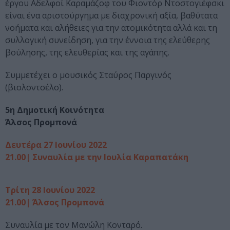
έργου Αδελφοί Καραμάζοφ του Φιοντόρ Ντοστογιέφσκι
είναι ένα αριστούργημα με διαχρονική αξία, βαθύτατα
νοήματα και αλήθειες για την ατομικότητα αλλά και τη
συλλογική συνείδηση, για την έννοια της ελεύθερης
βούλησης, της ελευθερίας και της αγάπης.
Συμμετέχει ο μουσικός Σταύρος Παργινός
(βιολοντσέλο).
5η Δημοτική Κοινότητα
Άλσος Προμπονά
Δευτέρα 27 Ιουνίου 2022
21.00| Συναυλία με την Ιουλία Καραπατάκη
Τρίτη 28 Ιουνίου 2022
21.00| Άλσος Προμπονά
Συναυλία με τον Μανώλη Κονταρό.