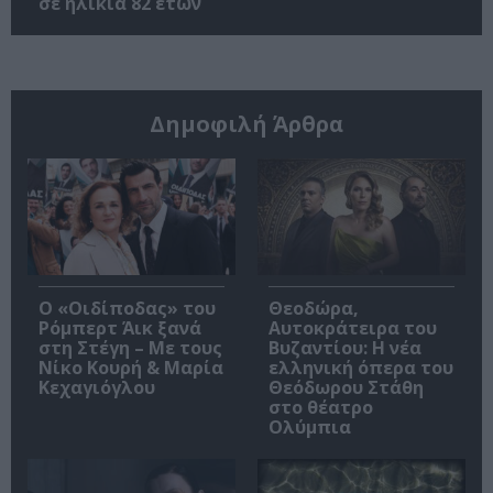
σε ηλικία 82 ετών
Δημοφιλή Άρθρα
O «Οιδίποδας» του
Θεοδώρα,
Ρόμπερτ Άικ ξανά
Αυτοκράτειρα του
στη Στέγη – Με τους
Βυζαντίου: Η νέα
Νίκο Κουρή & Μαρία
ελληνική όπερα του
Κεχαγιόγλου
Θεόδωρου Στάθη
στο θέατρο
Ολύμπια