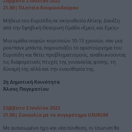
Σάββατο 2 Ιουλίου 2022
21.00| Πλατεία Κουμουνδούρου
Μήδεια του Ευριπίδη σε σκηνοθεσία Αλίκης Δανέζη
από την Εφηβική Θεατρική Ομάδα «Εμείς και Εμείς»
Μια ομάδα νεαρών κοριτσιών 10-13 χρονών, σαν μια
ροκ/πανκ μπάντα, παρουσιάζει το αριστούργημα του
Ευριπίδη και θέτει προβληματισμούς, αναδεικνύοντας
τις διαφορετικές πτυχές της γυναικείας φύσης, τη
δύναμή της αλλά και την ευαισθησία της.
2η Δημοτική Κοινότητα
Άλσος Παγκρατίου
Σάββατο 2 Ιουλίου 2022
21.00| Συναυλία με το συγκρότημα USURUM
Με ανανεωμένο ήχο και νέα σύνθεση, οι Usurum θα