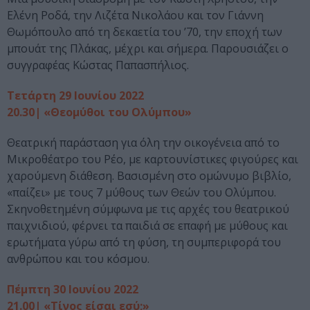
Ελένη Ροδά, την Λιζέτα Νικολάου και τον Γιάννη
Θωμόπουλο από τη δεκαετία του ’70, την εποχή των
μπουάτ της Πλάκας, μέχρι και σήμερα. Παρουσιάζει ο
συγγραφέας Κώστας Παπασπήλιος.
Τετάρτη 29 Ιουνίου 2022
20.30| «Θεομύθοι του Ολύμπου»
Θεατρική παράσταση για όλη την οικογένεια από το
Μικροθέατρο του Ρέο, με καρτουνίστικες φιγούρες και
χαρούμενη διάθεση. Βασισμένη στο ομώνυμο βιβλίο,
«παίζει» με τους 7 μύθους των Θεών του Ολύμπου.
Σκηνοθετημένη σύμφωνα με τις αρχές του θεατρικού
παιχνιδιού, φέρνει τα παιδιά σε επαφή με μύθους και
ερωτήματα γύρω από τη φύση, τη συμπεριφορά του
ανθρώπου και του κόσμου.
Πέμπτη 30 Ιουνίου 2022
21.00| «Τίνος είσαι εσύ;»