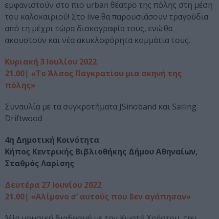
εμφανιστούν στο πιο urban θέατρο της πόλης στη μέση
του καλοκαιριού! Στο live θα παρουσιάσουν τραγούδια
από τη μέχρι τώρα δισκογραφία τους, ενώ θα
ακουστούν και νέα ακυκλοφόρητα κομμάτια τους.
Κυριακή 3 Ιουλίου 2022
21.00| «Το Άλσος Παγκρατίου μια σκηνή της
πόλης»
Συναυλία με τα συγκροτήματα JSinoband και Sailing
Driftwood
4η Δημοτική Κοινότητα
Κήπος Κεντρικής Βιβλιοθήκης Δήμου Αθηναίων,
Σταθμός Λαρίσης
Δευτέρα 27 Ιουνίου 2022
21.00| «Αλίμονο σ’ αυτούς που δεν αγάπησαν»
Μία μουσική διαδρομή με τον Κωστή Χρήστου, την