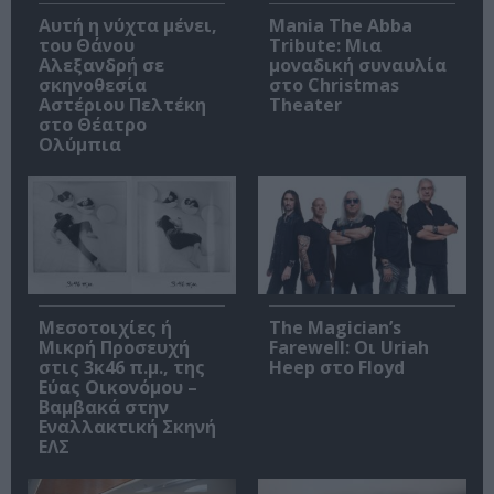
Αυτή η νύχτα μένει,
Mania The Abba
του Θάνου
Tribute: Μια
Αλεξανδρή σε
μοναδική συναυλία
σκηνοθεσία
στο Christmas
Αστέριου Πελτέκη
Theater
στο Θέατρο
Ολύμπια
Μεσοτοιχίες ή
The Magician’s
Μικρή Προσευχή
Farewell: Οι Uriah
στις 3κ46 π.μ., της
Heep στο Floyd
Εύας Οικονόμου –
Βαμβακά στην
Εναλλακτική Σκηνή
ΕΛΣ