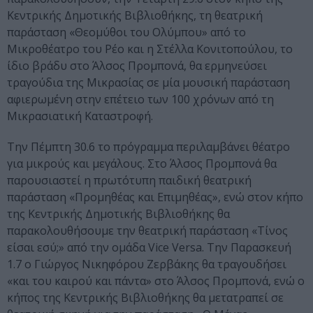
Κεντρικής Δημοτικής Βιβλιοθήκης, τη θεατρική
παράσταση «Θεομύθοι του Ολύμπου» από το
Μικροθέατρο του Ρέο και η Στέλλα Κονιτοπούλου, το
ίδιο βράδυ στο Άλσος Προμπονά, θα ερμηνεύσει
τραγούδια της Μικρασίας σε μία μουσική παράσταση
αφιερωμένη στην επέτειο των 100 χρόνων από τη
Μικρασιατική Καταστροφή.
Την Πέμπτη 30.6 το πρόγραμμα περιλαμβάνει θέατρο
για μικρούς και μεγάλους. Στο Άλσος Προμπονά θα
παρουσιαστεί η πρωτότυπη παιδική θεατρική
παράσταση «Προμηθέας και Επιμηθέας», ενώ στον κήπο
της Κεντρικής Δημοτικής Βιβλιοθήκης θα
παρακολουθήσουμε την θεατρική παράσταση «Τίνος
είσαι εσύ;» από την ομάδα Vice Versa. Την Παρασκευή
1.7 ο Γιώργος Νικηφόρου Ζερβάκης θα τραγουδήσει
«και του καιρού και πάντα» στο Άλσος Προμπονά, ενώ ο
κήπος της Κεντρικής Βιβλιοθήκης θα μετατραπεί σε