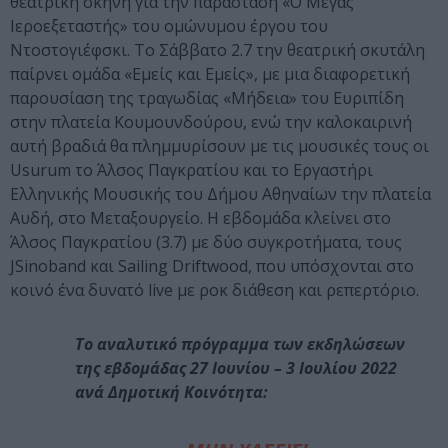
θεατρική σκηνή για την παράσταση «Ο Μέγας
Ιεροεξεταστής» του ομώνυμου έργου του
Ντοστογιέφσκι. Το Σάββατο 2.7 την θεατρική σκυτάλη
παίρνει ομάδα «Εμείς και Εμείς», με μια διαφορετική
παρουσίαση της τραγωδίας «Μήδεια» του Ευριπίδη
στην πλατεία Κουμουνδούρου, ενώ την καλοκαιρινή
αυτή βραδιά θα πλημμυρίσουν με τις μουσικές τους οι
Usurum το Άλσος Παγκρατίου και το Εργαστήρι
Ελληνικής Μουσικής του Δήμου Αθηναίων την πλατεία
Αυδή, στο Μεταξουργείο. Η εβδομάδα κλείνει στο
Άλσος Παγκρατίου (3.7) με δύο συγκροτήματα, τους
JSinoband και Sailing Driftwood, που υπόσχονται στο
κοινό ένα δυνατό live με ροκ διάθεση και ρεπερτόριο.
Το αναλυτικό πρόγραμμα των εκδηλώσεων
της εβδομάδας 27 Ιουνίου – 3 Ιουλίου 2022
ανά Δημοτική Κοινότητα: