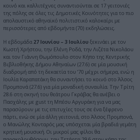
κοινό και καλλιτέχνες συναντιούνται σε 17 γειτονιές
της πόλης σε όλες τις Δημοτικές Κοινότητες για το πιο
απολαυστικό αθηναϊκό πολιτιστικό καλοκαίρι με
περισσότερες από εβδομήντα (70) εκδηλώσεις.
Η εβδομάδα
27 Ιουνίου – 3 Ιουλίου
ξεκινάει με τον
Κωστή Χρήστου, την Ελένη Ροδά, την Λιζέτα Νικολάου
και τον Γιάννη Θωμόπουλο στον Κήπο της Κεντρικής
Βιβλιοθήκης Δήμου Αθηναίων (27.6) σε μία μουσική
διαδρομή από τη δεκαετία του ’70 μέχρι σήμερα, ενώ η
Ιουλία Καραπατάκη θα συναντήσει το κοινό στο Άλσος
Προμπονά (27.6) για μία μοναδική συναυλία. Την Τρίτη
28.6 στη σκηνή του θεάτρου Γκράβας θα ανέβει ο
Πασχάλης με gust τη Μπέσυ Αργυράκη για να μας
παρασύρουν με τις επιτυχίες τους σε ένα ξέφρενο
πάρτι, ενώ σε μία άλλη γειτονιά, στο Άλσος Προμπονά,
ο Μανώλης Κονταρός μας υπόσχεται μία βραδιά γεμάτη
κρητική μουσική. Οι μικροί μας φίλοι θα
παρακολουθήσουν, την Τετάρτη 29.6 στον κήπο της