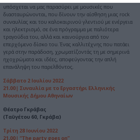
υπόσχεται να μας παρασύρει με μουσικές που
διασταυρώνονται, που δίνουν την αίσθηση μιας rock
συναυλίας και του καλοκαιρινού γλεντιού με ενέργεια
και ηλεκτρισμό, σε ένα πρόγραμμα με παλιότερα
τραγούδια του, αλλά και καινούργια από τον
επερχόμενο δίσκο του. Ένας καλλιτέχνης που πατάει
γερά στην παράδοση, χρωματίζοντάς τη με σημερινά
ηχοχρώματα και ιδέες, αποφεύγοντας την απλή
επανάληψη του παρελθόντος.
Σάββατο 2 Ιουλίου 2022
21.00| Συναυλία με το Εργαστήρι Ελληνικής
Μουσικής Δήμου Αθηναίων
Θέατρο Γκράβας
(Ταϋγέτου 60, Γκράβα)
Τρίτη 28 Ιουνίου 2022
21.00| “The party goes on”