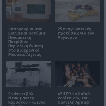
«Απομακρυσμένα
25 αναγνωστικές
Βουνά και Ποτάμια:
προτάσεις για τον
Πνευματική
Αύγουστο
Πατρίδα»:
Περιοδική έκθεση
στο Διαχρονικό
Μουσείο Αίγινας
9ο Φεστιβάλ
«ΖΗΤΩ τα λαϊκά
Ντοκιμαντέρ
κορίτσια!», του
Καρύστου – «Ξένος
Παντελή Αμπαζή