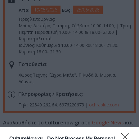
19/05/2026
25/06/2026
Από:
Εως:
Ώρες λειτουργίας:
Μάϊος: Δευτέρα, Τετάρτη, Σάββατο 10.00-14.00, | Τρίτη
Πέμπτη Παρασκευή 10.00- 14.00 & 18.00- 21.00 |
Κυριακή κλειστά.
Ιούνιος: Καθημερινά 10.00-14.00 και 18.00- 21.30.
Κυριακή 18.00- 21.30
Τοποθεσία:
Χώρος Τέχνης "Ώχρα Μπλε", Π.Κυδά 8, Μύρινα,
Λήμνος
Πληροφορίες / Κρατήσεις:
Τηλ.: 22540 262 64, 6976220673 |
ochrablue.com
Ακολουθήστε το Culturenow.gr στο
Google News
και
μάθετε πρώτοι όλες τις ειδήσεις
CultureNow.gr -
Do Not Process My Personal