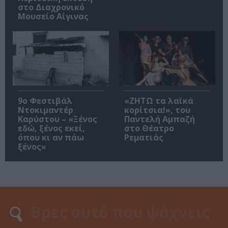
στο Διαχρονικό
Μουσείο Αίγινας
9ο Φεστιβάλ
«ΖΗΤΩ τα λαϊκά
Ντοκιμαντέρ
κορίτσια!», του
Καρύστου – «Ξένος
Παντελή Αμπαζή
εδώ, ξένος εκεί,
στο Θέατρο
όπου κι αν πάω
Ρεματιάς
ξένος»