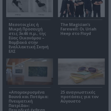
Μεσοτοιχίες ή
The Magician’s
Μικρή Προσευχή
Farewell: Οι Uriah
στις 3κ46 π.μ., της
Heep στο Floyd
Εύας Οικονόμου –
Βαμβακά στην
Εναλλακτική Σκηνή
ΕΛΣ
«Απομακρυσμένα
25 αναγνωστικές
Βουνά και Ποτάμια:
προτάσεις για τον
Πνευματική
Αύγουστο
Πατρίδα»:
Περιοδική έκθεση