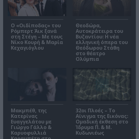
O «Οιδίποδας» του
Θεοδώρα,
Ρόμπερτ Άικ ξανά
Αυτοκράτειρα του
στη Στέγη – Με τους
Βυζαντίου: Η νέα
Νίκο Κουρή & Μαρία
ελληνική όπερα του
Κεχαγιόγλου
Θεόδωρου Στάθη
στο θέατρο
Ολύμπια
Μακμπέθ, της
32οι Πλοές – Το
Κατερίνας
Αίνιγμα της Εικόνας:
Ευαγγελάτου με
Ομαδική έκθεση στο
Γιώργο Γάλλο &
Ίδρυμα Π. & Μ.
Καρυοφυλλιά
Κυδωνιέως
Καραμπέτη στο