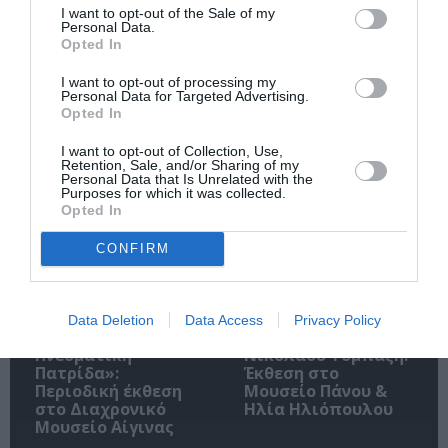
I want to opt-out of the Sale of my
Personal Data.
Ακολουθήστε το Culturenow.gr
Opted In
I want to opt-out of processing my
Personal Data for Targeted Advertising.
Opted In
Σχετικά Άρθρα
I want to opt-out of Collection, Use,
Retention, Sale, and/or Sharing of my
Personal Data that Is Unrelated with the
Purposes for which it was collected.
Opted In
CONFIRM
«Απομακρυσμένα
Η Ελλάδα μέσα από
Data Deletion
Data Access
Privacy Policy
Βουνά και Ποτάμια:
τον φακό του
Πνευματική
Νικόλαου Τομπάζη:
Πατρίδα»:
Έκθεση στο
Περιοδική έκθεση
Μουσείο Πάνου &
στο Διαχρονικό
Ηλία Ηλιόπουλου
Μουσείο Αίγινας