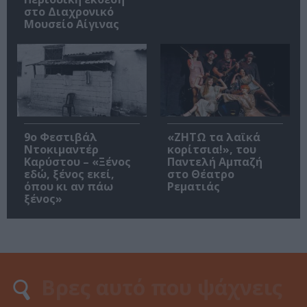
στο Διαχρονικό
Μουσείο Αίγινας
9ο Φεστιβάλ
«ΖΗΤΩ τα λαϊκά
Ντοκιμαντέρ
κορίτσια!», του
Καρύστου – «Ξένος
Παντελή Αμπαζή
εδώ, ξένος εκεί,
στο Θέατρο
όπου κι αν πάω
Ρεματιάς
ξένος»