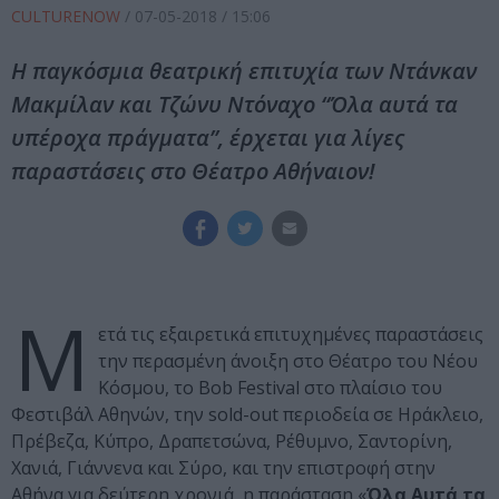
CULTURENOW
/
07-05-2018
/ 15:06
Η παγκόσμια θεατρική επιτυχία των Ντάνκαν
Μακμίλαν και Τζώνυ Ντόναχο “Όλα αυτά τα
υπέροχα πράγματα”, έρχεται για λίγες
παραστάσεις στο Θέατρο Αθήναιον!
Μ
ετά τις εξαιρετικά επιτυχημένες παραστάσεις
την περασμένη άνοιξη στο Θέατρο του Νέου
Κόσμου, το Bob Festival στο πλαίσιο του
Φεστιβάλ Αθηνών, την sold-out περιοδεία σε Ηράκλειο,
Πρέβεζα, Κύπρο, Δραπετσώνα, Ρέθυμνο, Σαντορίνη,
Χανιά, Γιάννενα και Σύρο, και την επιστροφή στην
Αθήνα για δεύτερη χρονιά, η παράσταση «
Όλα Αυτά τα