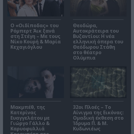
O «Οιδίποδας» του
Θεοδώρα,
Ρόμπερτ Άικ ξανά
Αυτοκράτειρα του
στη Στέγη – Με τους
Βυζαντίου: Η νέα
Νίκο Κουρή & Μαρία
ελληνική όπερα του
Κεχαγιόγλου
Θεόδωρου Στάθη
στο θέατρο
Ολύμπια
Μακμπέθ, της
32οι Πλοές – Το
Κατερίνας
Αίνιγμα της Εικόνας:
Ευαγγελάτου με
Ομαδική έκθεση στο
Γιώργο Γάλλο &
Ίδρυμα Π. & Μ.
Καρυοφυλλιά
Κυδωνιέως