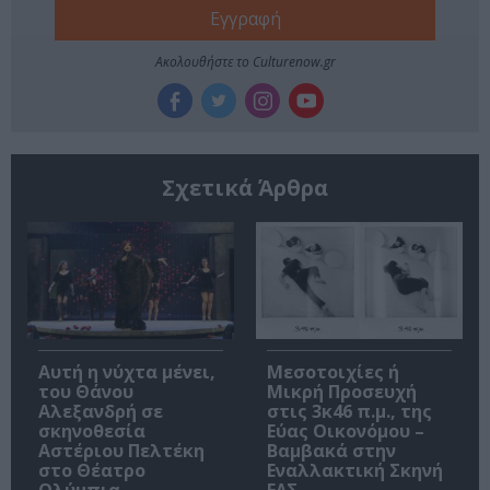
Ακολουθήστε το Culturenow.gr
Σχετικά Άρθρα
Αυτή η νύχτα μένει,
Μεσοτοιχίες ή
του Θάνου
Μικρή Προσευχή
Αλεξανδρή σε
στις 3κ46 π.μ., της
σκηνοθεσία
Εύας Οικονόμου –
Αστέριου Πελτέκη
Βαμβακά στην
στο Θέατρο
Εναλλακτική Σκηνή
Ολύμπια
ΕΛΣ