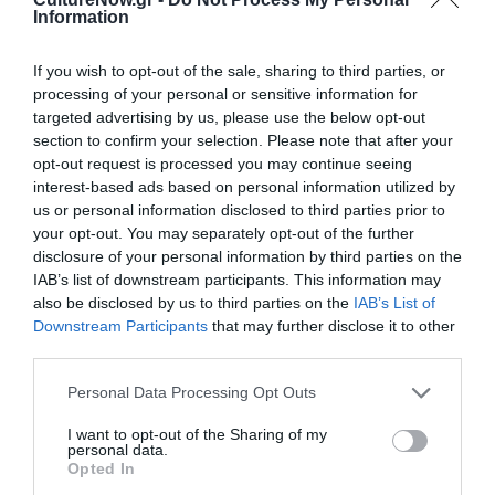
Information
Τοποθεσία:
Θέατρο Αθήναιον, Βασιλίσσης Όλγας 35, Θεσσαλονίκη
If you wish to opt-out of the sale, sharing to third parties, or
processing of your personal or sensitive information for
Θέατρο Αθήναιον
targeted advertising by us, please use the below opt-out
section to confirm your selection. Please note that after your
opt-out request is processed you may continue seeing
Eισιτήρια:
interest-based ads based on personal information utilized by
Κανονικό €12 - Ομάδες 10 ατόμων και άνω: €9
us or personal information disclosed to third parties prior to
your opt-out. You may separately opt-out of the further
Προπώληση:
disclosure of your personal information by third parties on the
IAB’s list of downstream participants. This information may
Viva.gr
also be disclosed by us to third parties on the
IAB’s List of
Downstream Participants
that may further disclose it to other
Πληροφορίες / Κρατήσεις:
third parties.
Τηλ.: 2310 832060
Personal Data Processing Opt Outs
|
facebook.com/OlaAytaTaYperohaPragmata
I want to opt-out of the Sharing of my
personal data.
Ακολουθήστε το Culturenow.gr στο
Google News
και
Opted In
μάθετε πρώτοι όλες τις ειδήσεις