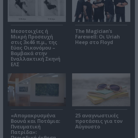
Μεσοτοιχίες ή
The Magician’s
Μικρή Προσευχή
Farewell: Οι Uriah
στις 3κ46 π.μ., της
Heep στο Floyd
Εύας Οικονόμου –
Βαμβακά στην
Εναλλακτική Σκηνή
ΕΛΣ
«Απομακρυσμένα
25 αναγνωστικές
Βουνά και Ποτάμια:
προτάσεις για τον
Πνευματική
Αύγουστο
Πατρίδα»:
Περιοδική έκθεση