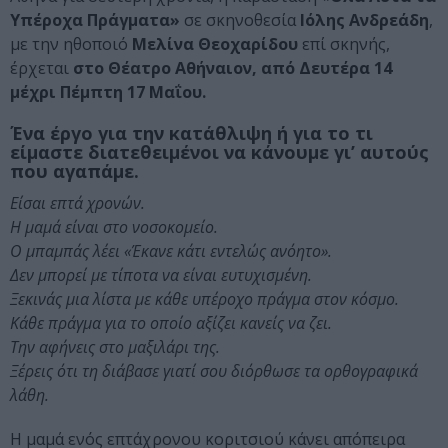
Υπέροχα Πράγματα»
σε σκηνοθεσία
Ιόλης Ανδρεάδη
,
με την ηθοποιό
Μελίνα Θεοχαρίδου
επί σκηνής,
έρχεται
στο Θέατρο Αθήναιον, από Δευτέρα 14
μέχρι Πέμπτη 17 Μαΐου.
Ένα έργο για την κατάθλιψη ή για το τι
είμαστε διατεθειμένοι να κάνουμε γι’ αυτούς
που αγαπάμε.
Είσαι επτά χρονών.
Η μαμά είναι στο νοσοκομείο.
Ο μπαμπάς λέει
«
Έκανε κάτι εντελώς ανόητο».
Δεν μπορεί με τίποτα να είναι ευτυχισμένη.
Ξεκινάς μια λίστα με κάθε υπέροχο πράγμα στον κόσμο.
Κάθε πράγμα για το οποίο αξίζει κανείς να ζει.
Την αφήνεις στο μαξιλάρι της.
Ξέρεις ότι τη διάβασε γιατί σου διόρθωσε τα ορθογραφικά
λάθη.
Η μαμά ενός επτάχρονου κοριτσιού κάνει απόπειρα