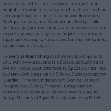
αυτοκτονίας. «Ήταν κάτι εντελώς ανόητο, κάτι που
συμβαίνει όταν κάποιος δεν μπορεί με τίποτα να είναι
ευτυχισμένος», της είπαν. Το κοριτσάκι θέλοντας να
βοηθήσει τη μητέρα του ξεκινάει μια λίστα με κάθε
υπέροχο πράγμα στον κόσμο για το οποίο αξίζει κανείς
να ζει. Ενήλικας πια, έρχεται να διηγηθεί την ιστορία
της, παρακινώντας το κοινό να παίξει τους υπόλοιπους
χαρακτήρες της ζωής της.
Το
Every Brilliant Thing
ανέβηκε για πρώτη φορά το
2013 στην Αγγλία και έκτοτε ταξιδεύει ασταμάτητα σε
όλο τον κόσμο. Αφού απέσπασε το βραβείο Critics’ Pick
των New York Times και τις διθυραμβικές κριτικές των
Guardian, Time Out, Independent, Evening Standard,
Telegraph και Sunday Times και ύστερα από την
τεράστια επιτυχία που γνώρισε σε Αγγλία, Αμερική,
Αυστραλία και Νέα Ζηλανδία – τώρα και στην Ελλάδα.