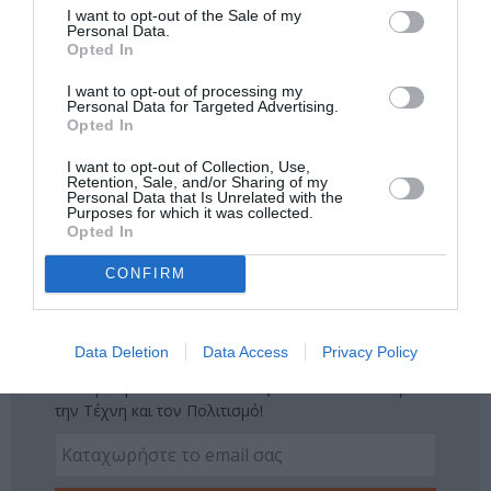
I want to opt-out of the Sale of my
Personal Data.
Δείτε όλα τα
τελευταία νέα
για την Τέχνη και τον
Opted In
Πολιτισμό στο
Culturenow.gr
I want to opt-out of processing my
Personal Data for Targeted Advertising.
Νέοι Διαγωνισμοί
❯
Opted In
I want to opt-out of Collection, Use,
Tags
Retention, Sale, and/or Sharing of my
Personal Data that Is Unrelated with the
Purposes for which it was collected.
ΔΡΑΜΑ - ΚΟΙΝΩΝΙΚΟ - ΣΥΓΧΡΟΝΟ
Opted In
ΘΕΑΤΡΙΚΕΣ ΠΑΡΑΣΤΑΣΕΙΣ 2017 - 2018
ΘΕΑΤΡΟ ΑΘΗΝΑΙΟΝ
CONFIRM
ΙΟΛΗ ΑΝΔΡΕΑΔΗ
ΜΕΛΙΝΑ ΘΕΟΧΑΡΙΔΟΥ
Newsletter
Data Deletion
Data Access
Privacy Policy
Κάθε βδομάδα στο e-mail σας τα τελευταία νέα για
την Τέχνη και τον Πολιτισμό!