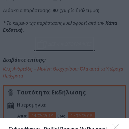
Διάρκεια παράστασης:
90’
(χωρίς διάλειμμα)
* Το κείμενο της παράστασης κυκλοφορεί από την
Κάπα
Εκδοτική.
ΔΕΣ 4 ΦΩΤΟΓΡΑΦΙΕΣ
Διαβάστε επίσης:
Ιόλη Ανδρεάδη – Μελίνα Θεοχαρίδου: Όλα αυτά τα Υπέροχα
Πράγματα
Ταυτότητα Εκδήλωσης
Ημερομηνία:
14/05/2018
17/05/2018
Από:
Εως:
Στις 21:00
CultureNow.gr -
Do Not Process My Personal