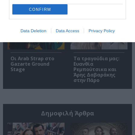
στο Christmas
Theater
CONFIRM
Data Deletion
Data Access
Privacy Policy
Οι Arab Strap στο
Τα τραγούδια μας:
Gazarte Ground
Ευανθία
Stage
Ρεμπούτσικα και
Άρης Δαβαράκης
στην Πάρο
Δημοφιλή Άρθρα