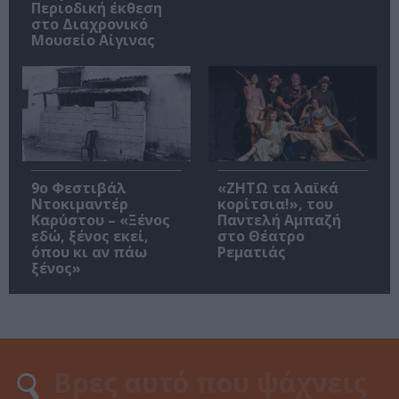
Περιοδική έκθεση
στο Διαχρονικό
Μουσείο Αίγινας
9ο Φεστιβάλ
«ΖΗΤΩ τα λαϊκά
Ντοκιμαντέρ
κορίτσια!», του
Καρύστου – «Ξένος
Παντελή Αμπαζή
εδώ, ξένος εκεί,
στο Θέατρο
όπου κι αν πάω
Ρεματιάς
ξένος»