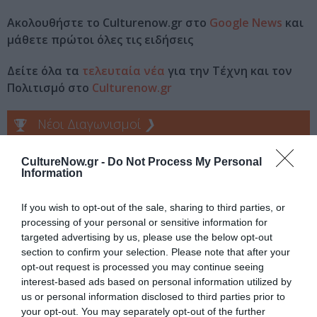
Ακολουθήστε το Culturenow.gr στο
Google News
και
μάθετε πρώτοι όλες τις ειδήσεις
Δείτε όλα τα
τελευταία νέα
για την Τέχνη και τον
Πολιτισμό στο
Culturenow.gr
Νέοι Διαγωνισμοί
❯
Tags
CultureNow.gr -
Do Not Process My Personal
Information
JAZZ - BLUES - ETHNIC
ΚΑΛΟΚΑΙΡΙΝΑ ΦΕΣΤΙΒΑΛ
If you wish to opt-out of the sale, sharing to third parties, or
ΚΑΛΟΚΑΙΡΙΝΕΣ ΣΥΝΑΥΛΙΕΣ
ΣΥΝΑΥΛΙΕΣ 2026
processing of your personal or sensitive information for
ΦΕΣΤΙΒΑΛ ΑΘΗΝΩΝ ΚΑΙ ΕΠΙΔΑΥΡΟΥ
targeted advertising by us, please use the below opt-out
section to confirm your selection. Please note that after your
opt-out request is processed you may continue seeing
Newsletter
interest-based ads based on personal information utilized by
Κάθε βδομάδα στο e-mail σας τα τελευταία νέα για
us or personal information disclosed to third parties prior to
την Τέχνη και τον Πολιτισμό!
your opt-out. You may separately opt-out of the further