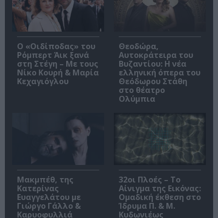
O «Οιδίποδας» του
Θεοδώρα,
Ρόμπερτ Άικ ξανά
Αυτοκράτειρα του
στη Στέγη – Με τους
Βυζαντίου: Η νέα
Νίκο Κουρή & Μαρία
ελληνική όπερα του
Κεχαγιόγλου
Θεόδωρου Στάθη
στο θέατρο
Ολύμπια
Μακμπέθ, της
32οι Πλοές – Το
Κατερίνας
Αίνιγμα της Εικόνας:
Ευαγγελάτου με
Ομαδική έκθεση στο
Γιώργο Γάλλο &
Ίδρυμα Π. & Μ.
Καρυοφυλλιά
Κυδωνιέως