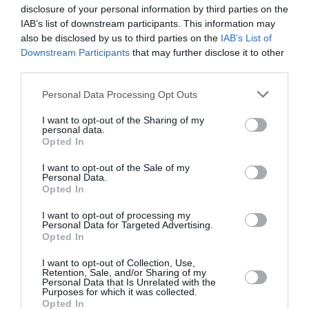
disclosure of your personal information by third parties on the
IAB’s list of downstream participants. This information may
also be disclosed by us to third parties on the
IAB’s List of
Downstream Participants
that may further disclose it to other
third parties.
Ακολουθήστε το Culturenow.gr
Personal Data Processing Opt Outs
I want to opt-out of the Sharing of my
personal data.
Opted In
Σχετικά Άρθρα
I want to opt-out of the Sale of my
Personal Data.
Opted In
I want to opt-out of processing my
Personal Data for Targeted Advertising.
Opted In
I want to opt-out of Collection, Use,
Retention, Sale, and/or Sharing of my
Mania The Abba
The Magician’s
Personal Data that Is Unrelated with the
Tribute: Μια
Farewell: Οι Uriah
Purposes for which it was collected.
μοναδική συναυλία
Heep στο Floyd
Opted In