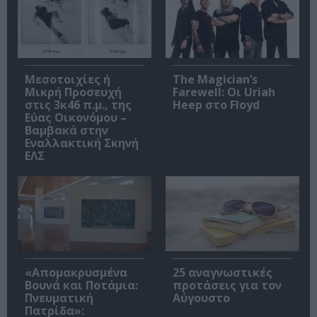
Μεσοτοιχίες ή
The Magician’s
Μικρή Προσευχή
Farewell: Οι Uriah
στις 3κ46 π.μ., της
Heep στο Floyd
Εύας Οικονόμου –
Βαμβακά στην
Εναλλακτική Σκηνή
ΕΛΣ
«Απομακρυσμένα
25 αναγνωστικές
Βουνά και Ποτάμια:
προτάσεις για τον
Πνευματική
Αύγουστο
Πατρίδα»: