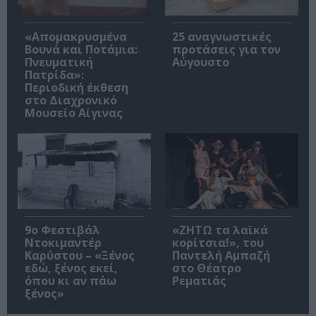
«Απομακρυσμένα
25 αναγνωστικές
Βουνά και Ποτάμια:
προτάσεις για τον
Πνευματική
Αύγουστο
Πατρίδα»:
Περιοδική έκθεση
στο Διαχρονικό
Μουσείο Αίγινας
9ο Φεστιβάλ
«ΖΗΤΩ τα λαϊκά
Ντοκιμαντέρ
κορίτσια!», του
Καρύστου – «Ξένος
Παντελή Αμπαζή
εδώ, ξένος εκεί,
στο Θέατρο
όπου κι αν πάω
Ρεματιάς
ξένος»