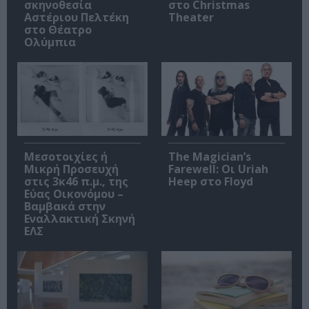
σκηνοθεσία
στο Christmas
Αστέριου Πελτέκη
Theater
στο Θέατρο
Ολύμπια
Μεσοτοιχίες ή
The Magician’s
Μικρή Προσευχή
Farewell: Οι Uriah
στις 3κ46 π.μ., της
Heep στο Floyd
Εύας Οικονόμου –
Βαμβακά στην
Εναλλακτική Σκηνή
ΕΛΣ