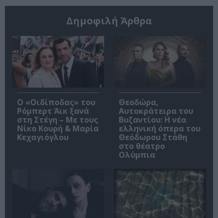
Δημοφιλή Άρθρα
O «Οιδίποδας» του
Θεοδώρα,
Ρόμπερτ Άικ ξανά
Αυτοκράτειρα του
στη Στέγη – Με τους
Βυζαντίου: Η νέα
Νίκο Κουρή & Μαρία
ελληνική όπερα του
Κεχαγιόγλου
Θεόδωρου Στάθη
στο θέατρο
Ολύμπια