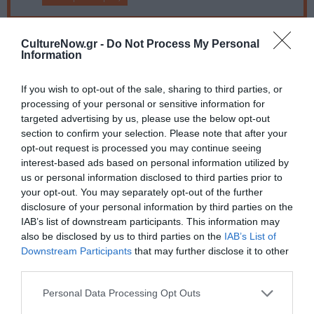
Ακολουθήστε το Culturenow.gr στο
Google News
και
CultureNow.gr -
Do Not Process My Personal
Information
μάθετε πρώτοι όλες τις ειδήσεις
Δείτε όλα τα
τελευταία νέα
για την Τέχνη και τον
If you wish to opt-out of the sale, sharing to third parties, or
processing of your personal or sensitive information for
Πολιτισμό στο
Culturenow.gr
targeted advertising by us, please use the below opt-out
section to confirm your selection. Please note that after your
Νέοι Διαγωνισμοί
❯
opt-out request is processed you may continue seeing
interest-based ads based on personal information utilized by
Tags
us or personal information disclosed to third parties prior to
your opt-out. You may separately opt-out of the further
ΑΦΡΟΔΙΤΗ ΜΑΝΟΥ
ΕΛΕΝΗ ΚΟΚΚΙΔΟΥ
disclosure of your personal information by third parties on the
IAB’s list of downstream participants. This information may
ΜΑΚΗΣ ΠΑΠΑΔΗΜΗΤΡΙΟΥ
ΝΕΝΑ ΜΕΝΤΗ
also be disclosed by us to third parties on the
IAB’s List of
ΝΙΚΟΣ ΚΟΥΡΗΣ
ΣΤΑΜΑΤΗΣ ΦΑΣΟΥΛΗΣ
Downstream Participants
that may further disclose it to other
third parties.
ΤΑΝΙΑ ΤΡΥΠΗ
Personal Data Processing Opt Outs