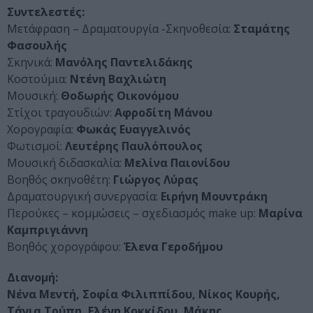
Συντελεστές:
Μετάφραση – Δραματουργία -Σκηνοθεσία:
Σταμάτης
Φασουλής
Σκηνικά:
Μανόλης Παντελιδάκης
Κοστούμια:
Ντένη Βαχλιώτη
Μουσική:
Θοδωρής Οικονόμου
Στίχοι τραγουδιών:
Αφροδίτη Μάνου
Χορογραφία:
Φωκάς Ευαγγελινός
Φωτισμοί:
Λευτέρης Παυλόπουλος
Μουσική διδασκαλία:
Μελίνα Παιονίδου
Βοηθός σκηνοθέτη:
Γιώργος Λύρας
Δραματουργική συνεργασία:
Ειρήνη Μουντράκη
Περούκες – κομμώσεις – σχεδιασμός make up:
Μαρίνα
Καμπριγιάννη
Βοηθός χορογράφου:
Έλενα Γεροδήμου
Διανομή:
Νένα Μεντή, Σοφία Φιλιππίδου, Νίκος Κουρής,
Τάνια Τρύπη, Ελένη Κοκκίδου, Μάκης