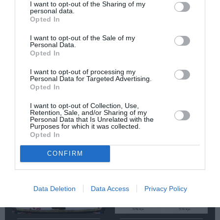
Newsletter
I want to opt-out of the Sharing of my
personal data.
Κάθε βδομάδα στο e-mail σας τα τελευταία νέα για
Opted In
την Τέχνη και τον Πολιτισμό!
I want to opt-out of the Sale of my
Personal Data.
Opted In
I want to opt-out of processing my
Personal Data for Targeted Advertising.
Opted In
Ακολουθήστε το Culturenow.gr
I want to opt-out of Collection, Use,
Retention, Sale, and/or Sharing of my
Personal Data that Is Unrelated with the
Purposes for which it was collected.
Opted In
Σχετικά Άρθρα
CONFIRM
Data Deletion
Data Access
Privacy Policy