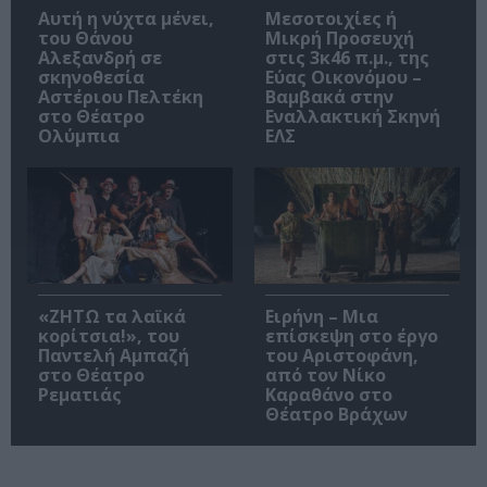
Αυτή η νύχτα μένει,
Μεσοτοιχίες ή
του Θάνου
Μικρή Προσευχή
Αλεξανδρή σε
στις 3κ46 π.μ., της
σκηνοθεσία
Εύας Οικονόμου –
Αστέριου Πελτέκη
Βαμβακά στην
στο Θέατρο
Εναλλακτική Σκηνή
Ολύμπια
ΕΛΣ
«ΖΗΤΩ τα λαϊκά
Ειρήνη – Μια
κορίτσια!», του
επίσκεψη στο έργο
Παντελή Αμπαζή
του Αριστοφάνη,
στο Θέατρο
από τον Νίκο
Ρεματιάς
Καραθάνο στο
Θέατρο Βράχων