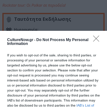
Rockstar tour: Οι Polkar σε περιοδεία!
Ταυτότητα Εκδήλωσης
Ημερομηνία:
30/03/2024
CultureNow.gr -
Do Not Process My Personal
Information
22.00
If you wish to opt-out of the sale, sharing to third parties, or
Τοποθεσία:
processing of your personal or sensitive information for
Gagarin 205, Λιοσίων 205, Αθήνα
targeted advertising by us, please use the below opt-out
section to confirm your selection. Please note that after your
Gagarin 205
opt-out request is processed you may continue seeing
interest-based ads based on personal information utilized by
us or personal information disclosed to third parties prior to
Eισιτήρια:
your opt-out. You may separately opt-out of the further
13€
disclosure of your personal information by third parties on the
IAB’s list of downstream participants. This information may
Πληροφορίες / Κρατήσεις:
also be disclosed by us to third parties on the
IAB’s List of