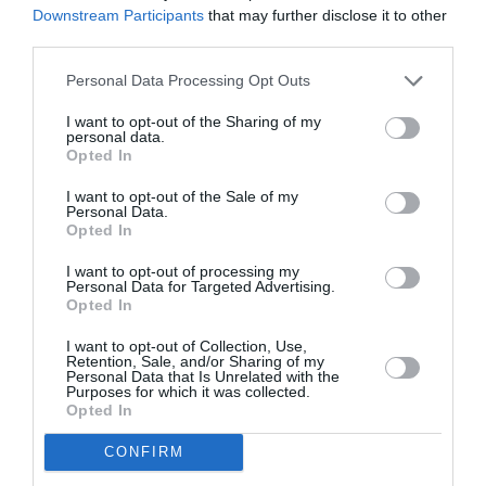
Downstream Participants
that may further disclose it to other
gagarin205.gr
third parties.
Personal Data Processing Opt Outs
Ακολουθήστε το Culturenow.gr στο
Google News
και
μάθετε πρώτοι όλες τις ειδήσεις
I want to opt-out of the Sharing of my
personal data.
Opted In
Δείτε όλα τα
τελευταία νέα
για την Τέχνη και τον
Πολιτισμό στο
Culturenow.gr
I want to opt-out of the Sale of my
Personal Data.
Opted In
Νέοι Διαγωνισμοί
❯
I want to opt-out of processing my
Personal Data for Targeted Advertising.
Tags
Opted In
PÖLKAR
POP - ROCK - ALTERNATIVE
I want to opt-out of Collection, Use,
Retention, Sale, and/or Sharing of my
Personal Data that Is Unrelated with the
ΓΙΩΡΓΟΣ ΠΑΠΑΓΕΩΡΓΙΟΥ
ΣΥΝΑΥΛΙΕΣ 2024
Purposes for which it was collected.
Opted In
Newsletter
CONFIRM
Κάθε βδομάδα στο e-mail σας τα τελευταία νέα για