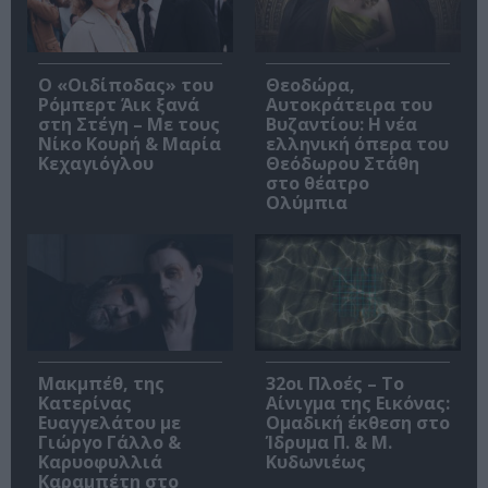
O «Οιδίποδας» του
Θεοδώρα,
Ρόμπερτ Άικ ξανά
Αυτοκράτειρα του
στη Στέγη – Με τους
Βυζαντίου: Η νέα
Νίκο Κουρή & Μαρία
ελληνική όπερα του
Κεχαγιόγλου
Θεόδωρου Στάθη
στο θέατρο
Ολύμπια
Μακμπέθ, της
32οι Πλοές – Το
Κατερίνας
Αίνιγμα της Εικόνας:
Ευαγγελάτου με
Ομαδική έκθεση στο
Γιώργο Γάλλο &
Ίδρυμα Π. & Μ.
Καρυοφυλλιά
Κυδωνιέως
Καραμπέτη στο