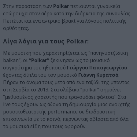
Στην παράσταση των
Polkar
πετιούνται γυναικεία
εσώρουχα στον αέρα κατά την διάρκεια της συναυλίας.
Πετιέται και ένα αντρικό βρακί για λόγους πολιτικής
ορθότητας.
Λίγα λόγια για τους Polkar:
Με μουσική που χαρακτηρίζεται ως “πανηγυρτζίδικη
balkan”, oι
“Polkar”
ξεκίνησαν ως το μουσικό
συγκρότημα του ηθοποιού
Γιώργου Παπαγεωργίου
έχοντας δίπλα του τον μουσικό
Γιάννη Κυρατσό
.
Πήραν το όνομα τους μετά από ένα ταξίδι της μπάντας
στη Σερβία το 2013. Στα σλάβικα “polkar” σημαίνει
“μεθυσμένος χορευτής που τραγουδάει φάλτσα”. Στα
live τους έχουν ως άξονα τη δημιουργία μιας ανοιχτής
μουσικοθεατρικής performance σε διαδραστική
επικοινωνία με το κοινό, περνώντας αβίαστα από όλα
τα μουσικά είδη που τους αφορούν.