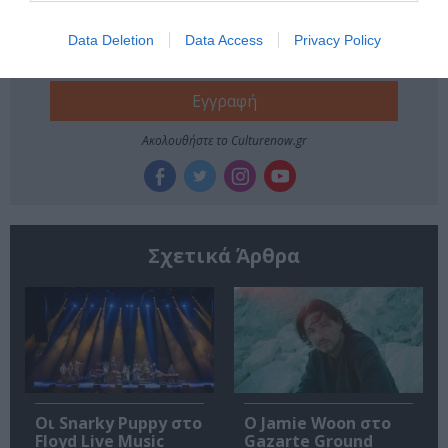
την Τέχνη και τον Πολιτισμό!
Data Deletion
Data Access
Privacy Policy
Ακολουθήστε το Culturenow.gr
Σχετικά Άρθρα
Οι Snarky Puppy στο
Ο Jamie Woon στο
Floyd Live Music
Gazarte Ground