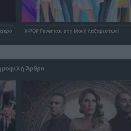
έατρο
K-POP Fever και στη Μονή Λαζαριστών!
ημοφιλή Άρθρα