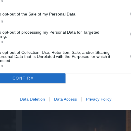
In
ΡΓΙΟΥ
ΣΥΝΑΥΛΙΕΣ 2024
o opt-out of the Sale of my Personal Data.
In
to opt-out of processing my Personal Data for Targeted
ing.
νη και τον Πολιτισμό!
In
o opt-out of Collection, Use, Retention, Sale, and/or Sharing
ersonal Data that Is Unrelated with the Purposes for which it
lected.
λουθήστε το Culturenow.gr
In
CONFIRM
χετικά Άρθρα
Data Deletion
Data Access
Privacy Policy