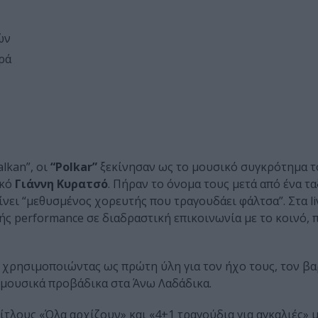
ών
ρά
lkan”, oι
“Polkar”
ξεκίνησαν ως το μουσικό συγκρότημα 
ικό
Γιάννη Κυρατσό
. Πήραν το όνομα τους μετά από ένα τα
ίνει “μεθυσμένος χορευτής που τραγουδάει φάλτσα”. Στα l
́ς performance σε διαδραστική επικοινωνία με το κοινό,
 χρησιμοποιώντας ως πρώτη ύλη για τον ήχο τους, τον β
α μουσικά προβάδικα στα Άνω Λαδάδικα.
ίτλους «Όλα αρχίζουν» και «4+1 τραγούδια για αγκαλιές» 