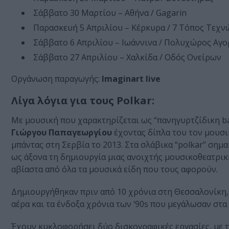
Σάββατο 30 Μαρτίου – Αθήνα / Gagarin
Παρασκευή 5 Απριλίου – Κέρκυρα / 7 Τόπος Τεχν
Σάββατο 6 Απριλίου – Ιωάννινα / Πολυχώρος Αγο
Σάββατο 27 Απριλίου – Χαλκίδα / Οδός Ονείρων
Οργάνωση παραγωγής:
Imaginart live
Λίγα λόγια για τους Polkar:
Με μουσική που χαρακτηρίζεται ως “πανηγυρτζίδικη ba
Γιώργου Παπαγεωργίου
έχοντας δίπλα του τον μουσ
μπάντας στη Σερβία το 2013. Στα σλάβικα “polkar” σημα
ως άξονα τη δημιουργία μιας ανοιχτής μουσικοθεατρικη
αβίαστα από όλα τα μουσικά είδη που τους αφορούν.
Δημιουργήθηκαν πριν από 10 χρόνια στη Θεσσαλονίκη,
αέρα και τα ένδοξα χρόνια των ‘90s που μεγάλωσαν στ
Έχουν κυκλοφορήσει δύο δισκογραφικές εργασίες, με τ