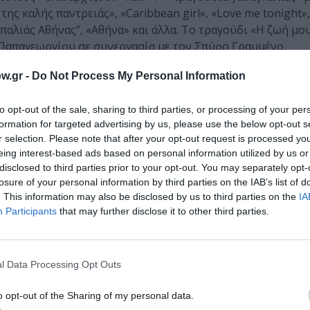
ης καλής παντρειάς», «Caribbean girl», «Love me tonight»
λιάς Αθήνας”, «Αθήνα» και άλλα. Το τραγούδι «Η ζωή μου
 Παπαγεωργίου σε συνεργασία με τον Σπύρο Γραμμένο,
w.gr -
Do Not Process My Personal Information
to opt-out of the sale, sharing to third parties, or processing of your per
formation for targeted advertising by us, please use the below opt-out s
r selection. Please note that after your opt-out request is processed y
Τοποθεσία:
eing interest-based ads based on personal information utilized by us or
Διάφορες τοποθεσίες (δείτε το αναλυτικό πρόγραμ
disclosed to third parties prior to your opt-out. You may separately opt-
losure of your personal information by third parties on the IAB’s list of
. This information may also be disclosed by us to third parties on the
IA
μάθετε πρώτοι όλες τις ειδήσεις
Participants
that may further disclose it to other third parties.
ολιτισμό στο
Culturenow.gr
l Data Processing Opt Outs
r
Δες
o opt-out of the Sharing of my personal data.