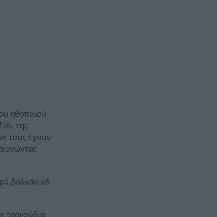
του ηθοποιού
ξίδι της
ive τους έχουν
 περνώντας
αρύ βαλκανικό
με τραγούδια