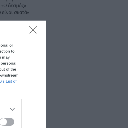
, «Ο δεσμός»
 είναι σκατά»
sonal or
ection to
ou may
 personal
μα)
out of the
 downstream
B’s List of
 εδώ!
❯