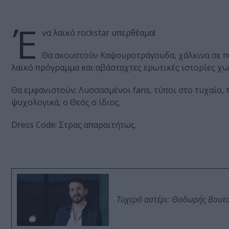
Έ
να λαϊκό rockstar υπερθέαμα!
Θα ακουστούν Καψουροτράγουδα, χάλκινα σε π
λαϊκό πρόγραμμα και αβάσταχτες ερωτικές ιστορίες χω
Θα εμφανιστούν: Λυσσασμένοι fans, τύποι στο τυχαίο,
ψυχολογικά, o Θεός ο ίδιος.
Dress Code: Στρας απαραιτήτως.
Τυχερό αστέρι: Θοδωρής Βουτσι