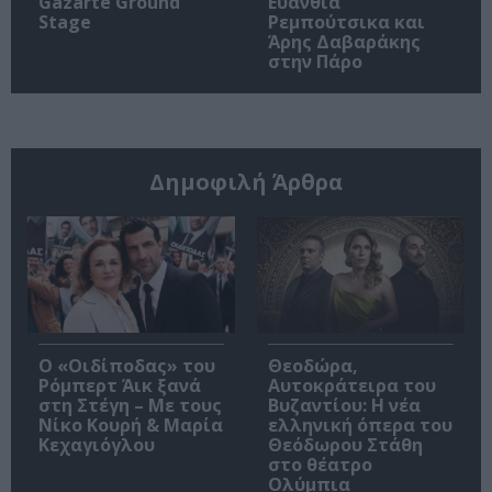
Gazarte Ground
Ευανθία
Stage
Ρεμπούτσικα και
Άρης Δαβαράκης
στην Πάρο
Δημοφιλή Άρθρα
O «Οιδίποδας» του
Θεοδώρα,
Ρόμπερτ Άικ ξανά
Αυτοκράτειρα του
στη Στέγη – Με τους
Βυζαντίου: Η νέα
Νίκο Κουρή & Μαρία
ελληνική όπερα του
Κεχαγιόγλου
Θεόδωρου Στάθη
στο θέατρο
Ολύμπια