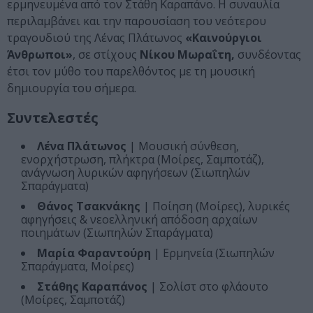
ερμηνευμένα από τον Στάθη Καραπάνο. Η συναυλία
περιλαμβάνει και την παρουσίαση του νεότερου
τραγουδιού της Λένας Πλάτωνος
«Καινούργιοι
Άνθρωποι»
, σε στίχους
Νίκου Μωραΐτη,
συνδέοντας
έτσι τον μύθο του παρελθόντος με τη μουσική
δημιουργία του σήμερα.
Συντελεστές
Λένα Πλάτωνος
| Μουσική σύνθεση,
ενορχήστρωση, πλήκτρα (Μοίρες, Σαμποτάζ),
ανάγνωση λυρικών αφηγήσεων (Σιωπηλών
Σπαράγματα)
Θάνος Τσακνάκης
| Ποίηση (Μοίρες), λυρικές
αφηγήσεις & νεοελληνική απόδοση αρχαίων
ποιημάτων (Σιωπηλών Σπαράγματα)
Μαρία Φαραντούρη
| Ερμηνεία (Σιωπηλών
Σπαράγματα, Μοίρες)
Στάθης Καραπάνος
| Σολίστ στο φλάουτο
(Μοίρες, Σαμποτάζ)