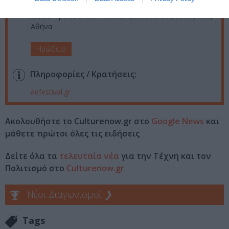
Ωδείο Ηρώδου του Αττικού, Διονυσίου Αρεοπαγίτου,
Αθήνα
Ηρώδειο
Πληροφορίες / Κρατήσεις:
aefestival.gr
Ακολουθήστε το Culturenow.gr στο
Google News
και
μάθετε πρώτοι όλες τις ειδήσεις
Δείτε όλα τα
τελευταία νέα
για την Τέχνη και τον
Πολιτισμό στο
Culturenow.gr
Νέοι Διαγωνισμοί
❯
Tags