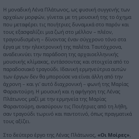
Η μοναδική Λένα Πλάτωνος, ως φυσική συγγενής των
αρχαίων μορφών, γίνεται με τη μουσική της το όχημα
που μεταφέρει τις ποιήτριες δυναμικά στο παρόν και
τους εξασφαλίζει μια ζωή στο μέλλον – πλέον,
τραγουδισμένη – δίνοντας έναν σύγχρονο τόνο στα
έργα με την ηλεκτρονική της παλέτα. Ταυτόχρονα,
αναδεικνύει την παράδοση της αρχαιοελληνικής
μουσικής κλίμακας, εντάσσοντας και στοιχεία από το
παραδοσιακό τραγούδι. Ιδανική ερμηνεύτρια αυτών
των έργων δεν θα μπορούσε να είναι άλλη από την
άχρονη – και γι’ αυτό διαχρονική – φωνή της Μαρίας
Φαραντούρη. Η μουσική και η αφήγηση της Λένας
Πλάτωνος μαζί με την ερμηνεία της Μαρίας
Φαραντούρη, ανασύρουν τις Ποιήτριες από τη λήθη,
σαν τραγούδι τωρινό και παντοτινό, όπως πραγματικά
τους αξίζει.
Στo δεύτερο έργο της Λένας Πλάτωνος,
«Οι Μοίρες»
,