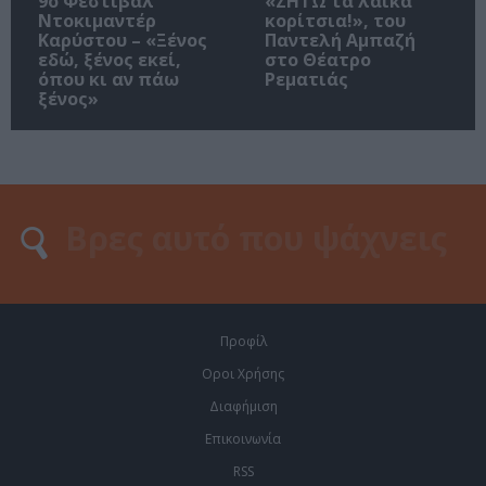
9ο Φεστιβάλ
«ΖΗΤΩ τα λαϊκά
Ντοκιμαντέρ
κορίτσια!», του
Καρύστου – «Ξένος
Παντελή Αμπαζή
εδώ, ξένος εκεί,
στο Θέατρο
όπου κι αν πάω
Ρεματιάς
ξένος»
Προφίλ
Οροι Χρήσης
Διαφήμιση
Επικοινωνία
RSS