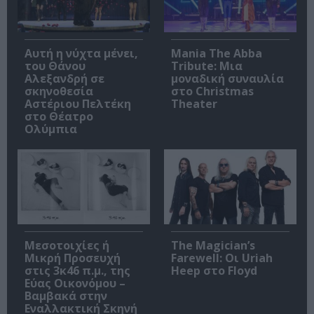
Αυτή η νύχτα μένει,
Mania The Abba
του Θάνου
Tribute: Μια
Αλεξανδρή σε
μοναδική συναυλία
σκηνοθεσία
στο Christmas
Αστέριου Πελτέκη
Theater
στο Θέατρο
Ολύμπια
Μεσοτοιχίες ή
The Magician’s
Μικρή Προσευχή
Farewell: Οι Uriah
στις 3κ46 π.μ., της
Heep στο Floyd
Εύας Οικονόμου –
Βαμβακά στην
Εναλλακτική Σκηνή