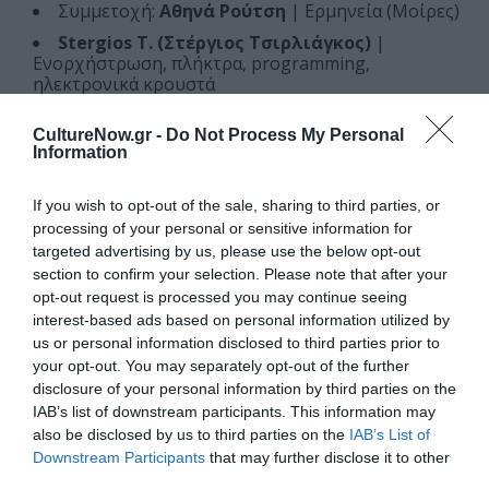
Συμμετοχή:
Αθηνά Ρούτση
| Ερμηνεία (Μοίρες)
Stergios T. (Στέργιος Τσιρλιάγκος)
|
Ενορχήστρωση, πλήκτρα, programming,
ηλεκτρονικά κρουστά
Γιώργος Κοντογιάννης
| Λύρα
CultureNow.gr -
Do Not Process My Personal
Μιχάλης Πορφύρης
| Βιολοντσέλο
Information
Βαχάν Γκαλστιάν
| Πνευστά
If you wish to opt-out of the sale, sharing to third parties, or
Μιχάλης Παπαπέτρου
| Μουσική διεύθυνση
processing of your personal or sensitive information for
(Σιωπηλών Σπαράγματα), πλήκτρα
targeted advertising by us, please use the below opt-out
Δημήτρης Μπουρμπούλης
| Σχεδιασμός Ήχου
section to confirm your selection. Please note that after your
Δημήτρης Κουτάς
| Σχεδιασμός Φωτισμού
opt-out request is processed you may continue seeing
interest-based ads based on personal information utilized by
Συμπαραγωγή:
us or personal information disclosed to third parties prior to
your opt-out. You may separately opt-out of the further
Φεστιβάλ Αθηνών Επιδαύρου
disclosure of your personal information by third parties on the
IAB’s list of downstream participants. This information may
Τεχνότροπον – Artway Cultural Productions
also be disclosed by us to third parties on the
IAB’s List of
Διαβάστε επίσης:
Downstream Participants
that may further disclose it to other
third parties.