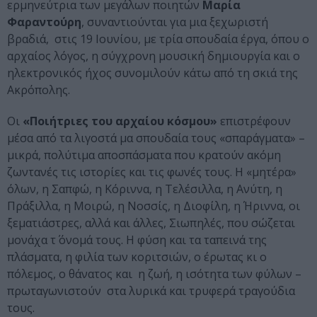
ερμηνεύτρια των μεγάλων ποιητών
Μαρία
Φαραντούρη
, συναντιούνται για μια ξεχωριστή
βραδιά, στις 19 Ιουνίου, με τρία σπουδαία έργα, όπου ο
αρχαίος λόγος, η σύγχρονη μουσική δημιουργία και ο
ηλεκτρονικός ήχος συνομιλούν κάτω από τη σκιά της
Ακρόπολης.
Οι
«Ποιήτριες του αρχαίου κόσμου»
επιστρέφουν
μέσα από τα λιγοστά μα σπουδαία τους «σπαράγματα» –
μικρά, πολύτιμα αποσπάσματα που κρατούν ακόμη
ζωντανές τις ιστορίες και τις φωνές τους. Η «μητέρα»
όλων, η Σαπφώ, η Κόριννα, η Τελέσιλλα, η Ανύτη, η
Πράξιλλα, η Μοιρώ, η Νοσσίς, η Διοφίλη, η Ήριννα, οι
ξεματιάστρες, αλλά και άλλες, Σιωπηλές, που σώζεται
μονάχα τ΄ όνομά τους. Η φύση και τα ταπεινά της
πλάσματα, η φιλία των κοριτσιών, ο έρωτας κι ο
πόλεμος, ο θάνατος και η ζωή, η ισότητα των φύλων –
πρωταγωνιστούν στα λυρικά και τρυφερά τραγούδια
τους.