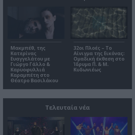
Μακμπέθ, της
32οι Πλοές – Το
Κατερίνας
Αίνιγμα της Εικόνας:
Ευαγγελάτου με
Ομαδική έκθεση στο
Γιώργο Γάλλο &
Ίδρυμα Π. & Μ.
Καρυοφυλλιά
Κυδωνιέως
Καραμπέτη στο
Θέατρο Βασιλάκου
Τελευταία νέα