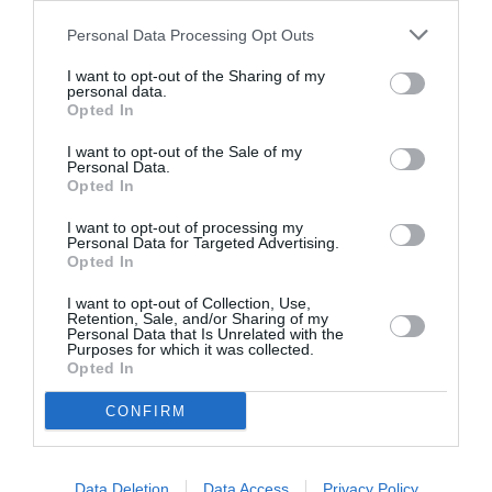
Φεστιβάλ Αθηνών Επιδαύρου 2026: Εορτές Αποχαιρετισμού
Personal Data Processing Opt Outs
για το Ηρώδειο
Φεστιβάλ Αθηνών Επιδαύρου 2026: Τι θα δούμε το
I want to opt-out of the Sharing of my
καλοκαίρι στο Αρχαίο Θέατρο στην Επίδαυρο
personal data.
Opted In
Φεστιβάλ Αθηνών Επιδαύρου 2026: Τα AΦTER της Πειραιώς
260
I want to opt-out of the Sale of my
Personal Data.
Μια γιορτή του «Κάθετου Χρόνου» και της καλλιτεχνικής
Opted In
συνάντησης το Φεστιβάλ Αθηνών Επιδαύρου 2026
Φεστιβάλ Αθηνών Επιδαύρου 2026: Ανακαλύψτε το φετινό
I want to opt-out of processing my
Personal Data for Targeted Advertising.
Καλλιτεχνικό Πρόγραμμα
Opted In
I want to opt-out of Collection, Use,
Ταυτότητα Εκδήλωσης
Retention, Sale, and/or Sharing of my
Personal Data that Is Unrelated with the
Purposes for which it was collected.
Ημερομηνία:
Opted In
19/06/2026
CONFIRM
Παρασκευή | Ώρα 21:00
Τοποθεσία:
Data Deletion
Data Access
Privacy Policy