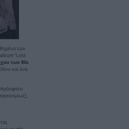
ωθημένα των
album “Lost
ήχου των 80s
όδου και ένα
ν πρόσφατο
 παγκοσμίως),
ντας