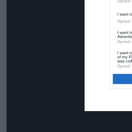
Opted 
I want t
Opted 
I want 
Advertis
Opted 
I want t
of my P
was col
Opted 