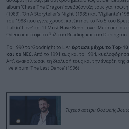
ασταμάτητα μαζί με συγκροτήματα όπως οι Def Leppard, B
album ‘Chase The Dragon’ ανεβάζοντάς τους για πρώτη 
(1983), ‘On A Storyteller’s Night’ (1985) και ‘Vigilante’
του 1988 που έγινε χρυσό, κατέκτησε το Νο 5 του Βρετανι
Talkin’ Love’ και ‘It Must Have Been Love’. Μετά από
Odeon και τα φεστιβάλ του Reading και του Donington.
Το 1990 το ‘Goodnight to L.A.’
έφτασε μέχρι το Top-10 
και το NEC.
Από το 1991 έως και το 1994, κυκλοφόρησαν τα
Art’, ανακοίνωσαν τη διάλυσή τους και την έναρξη της
live album ‘The Last Dance’ (1996)
Τυχερό αστέρι: Θοδωρής Βουτσι