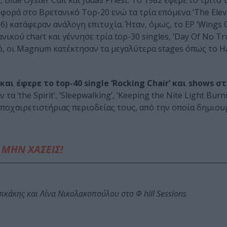
lue Oyster Cult και Judas Priest. Το 1982 έφερε το τρίτο 
φορά στο Βρετανικό Top-20 ενώ τα τρία επόμενα ‘The Elev
 (1986) κατάφεραν ανάλογη επιτυχία. Ήταν, όμως, το EP ‘Wings
κού chart και γέννησε τρία top-30 singles, ‘Day Of No Trus
 αυτό, οι Magnum κατέκτησαν τα μεγαλύτερα stages όπως το
και έφερε το top-40 single ‘Rocking Chair’ και shows 
 ‘the Spirit’, ‘Sleepwalking’, ‘Keeping the Nite Light Burni
 αποχαιρετιστήριας περιοδείας τους, από την οποία δημιο
ΜΗΝ ΧΑΣΕΙΣ!
κάκης και Λίνα Νικολακοπούλου στο Φ hill Sessions