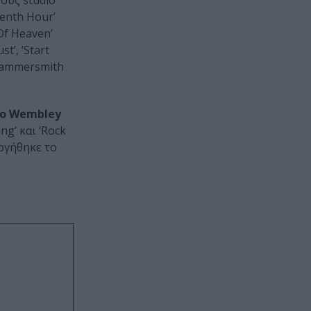
τους studio
enth Hour’
 Of Heaven’
t’, ‘Start
 Hammersmith
στο Wembley
ng’ και ‘Rock
υργήθηκε το