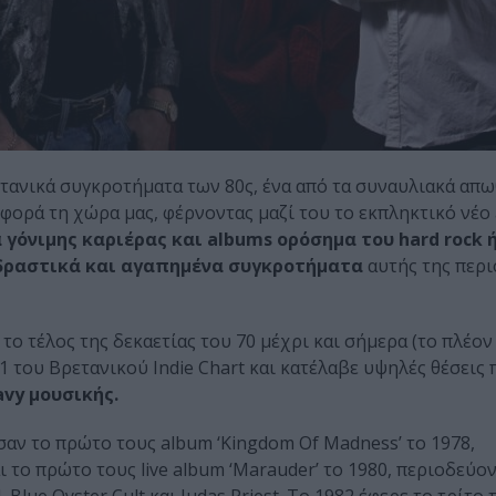
ετανικά συγκροτήματα των 80ς, ένα από τα συναυλιακά απ
 φορά τη χώρα μας, φέρνοντας μαζί του τo εκπληκτικό νέο 
 γόνιμης καριέρας και albums ορόσημα του hard rock 
δραστικά και αγαπημένα συγκροτήματα
αυτής της περι
το τέλος της δεκαετίας του 70 μέχρι και σήμερα (το πλέο
ο 1 του Βρετανικού Indie Chart και κατέλαβε υψηλές θέσεις
vy μουσικής.
αν το πρώτο τους album ‘Kingdom Of Madness’ το 1978,
 το πρώτο τους live album ‘Marauder’ το 1980, περιοδεύο