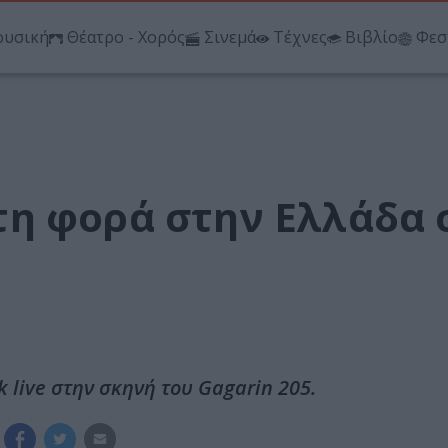
υσική
Θέατρο - Χορός
Σινεμά
Τέχνες
Βιβλίο
Φεσ
η φορά στην Ελλάδα 
 live στην σκηνή του Gagarin 205.