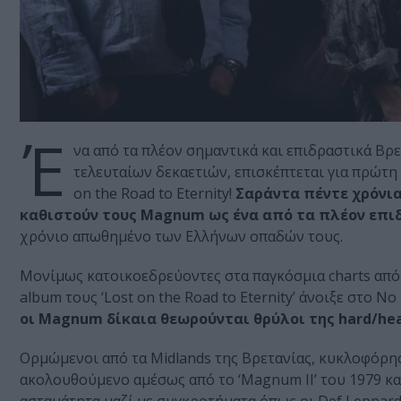
Έ
να από τα πλέον σημαντικά και επιδραστικά Βρ
τελευταίων δεκαετιών, επισκέπτεται για πρώτη
on the Road to Eternity!
Σαράντα πέντε χρόνια
καθιστούν τους Magnum ως ένα από τα πλέον επι
χρόνιο απωθημένο των Ελλήνων οπαδών τους.
Μονίμως κατοικοεδρεύοντες στα παγκόσμια charts από 
album τους ‘Lost on the Road to Eternity’ άνοιξε στο Ν
οι Magnum δίκαια θεωρούνται θρύλοι της hard/hea
Ορμώμενοι από τα Midlands της Βρετανίας, κυκλοφόρησ
ακολουθούμενο αμέσως από το ‘Magnum II’ του 1979 και