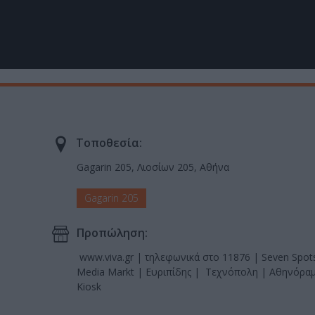
Τοποθεσία:
Gagarin 205, Λιοσίων 205, Αθήνα
Gagarin 205
Προπώληση:
www.viva.gr | τηλεφωνικά στο 11876 | Seven Spots
Media Markt | Ευριπίδης | Τεχνόπολη | Αθηνόραμα
Kiosk