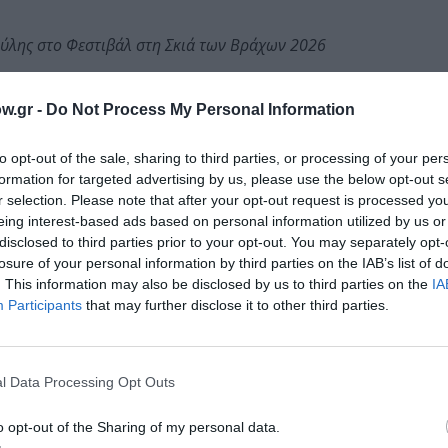
ύλης στο Φεστιβάλ στη Σκιά των Βράχων 2026
w.gr -
Do Not Process My Personal Information
 2002 έφερε το ‘Breath Of Life’ album και το 2004 το
to opt-out of the sale, sharing to third parties, or processing of your per
ve album (2006)
. Συνέχισαν ακάθεκτοι με τα ‘Princess Alice 
formation for targeted advertising by us, please use the below opt-out s
r selection. Please note that after your opt-out request is processed y
(2009), ‘The Visitation’ (2011), ‘On The 13th Day’ (2012), ‘E
eing interest-based ads based on personal information utilized by us or
 και το πλέον πρόσφατο, εξαιρετικό ‘Lost On The Road To Ete
disclosed to third parties prior to your opt-out. You may separately opt-
losure of your personal information by third parties on the IAB’s list of
. This information may also be disclosed by us to third parties on the
IA
Participants
that may further disclose it to other third parties.
l Data Processing Opt Outs
o opt-out of the Sharing of my personal data.