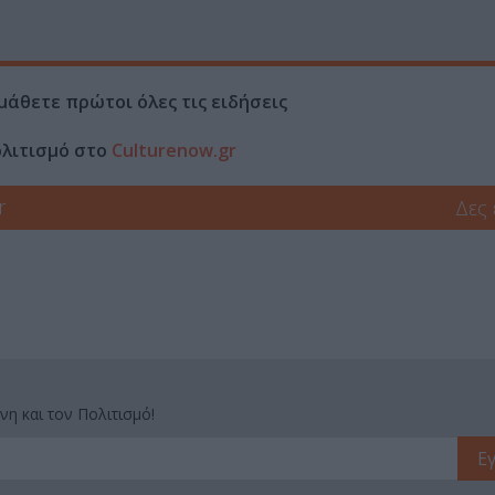
μάθετε πρώτοι όλες τις ειδήσεις
ολιτισμό στο
Culturenow.gr
r
Δες
νη και τον Πολιτισμό!