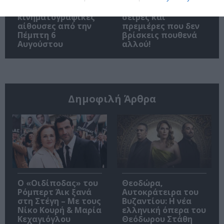
δούμε στις
Cinobo: Δυνατές
κινηματογραφικές
σειρές και
αίθουσες από την
πρεμιέρες που δεν
Πέμπτη 6
βρίσκεις πουθενά
Αυγούστου
αλλού!
Δημοφιλή Άρθρα
O «Οιδίποδας» του
Θεοδώρα,
Ρόμπερτ Άικ ξανά
Αυτοκράτειρα του
στη Στέγη – Με τους
Βυζαντίου: Η νέα
Νίκο Κουρή & Μαρία
ελληνική όπερα του
Κεχαγιόγλου
Θεόδωρου Στάθη