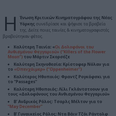
Η
Ένωση Κριτικών Κινηματογράφου της Νέας
Υόρκης
συνεδρίασε και ψήφισε τα βραβεία
της. Δείτε ποιες ταινίες & κινηματογραφιστές
βραβεύτηκαν φέτος.
Καλύτερη Ταινία: «
Οι Δολοφόνοι του
Ανθισμένου Φεγγαριού» (“Killers of the Flower
Moon”)
του Μάρτιν Σκορσέζε
Καλύτερη Σκηνοθεσία: Κρίστοφερ Νόλαν για
το
«Οπενχάιμερ» (“Oppenheimer”)
Καλύτερος Ηθοποιός: Φραντζ Ρογκόφσκι για
το “Passages”
Καλύτερη Ηθοποιός: Λίλι Γκλάντστοουν για
τους «Δολοφόνους του Ανθισμένου Φεγγαριού»
Β’ Ανδρικός Ρόλος: Τσαρλς Μέλτον για το
“May December”
Β’ Γυναικείος Ρόλος: Ντα Βάιν Τζόι Ράντολφ