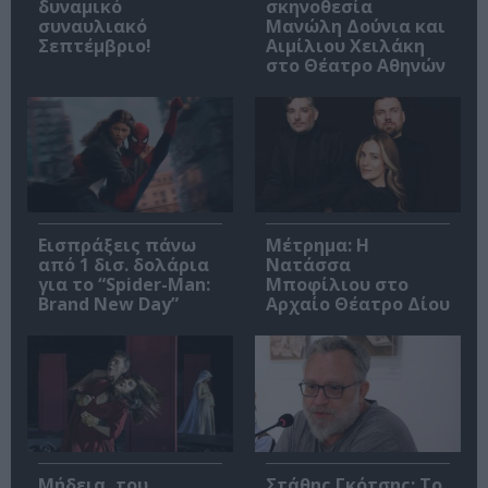
δυναμικό
σκηνοθεσία
συναυλιακό
Μανώλη Δούνια και
Σεπτέμβριο!
Αιμίλιου Χειλάκη
στο Θέατρο Αθηνών
Εισπράξεις πάνω
Μέτρημα: Η
από 1 δισ. δολάρια
Νατάσσα
για το “Spider-Man:
Μποφίλιου στο
Brand New Day”
Αρχαίο Θέατρο Δίου
Μήδεια, του
Στάθης Γκότσης: Το