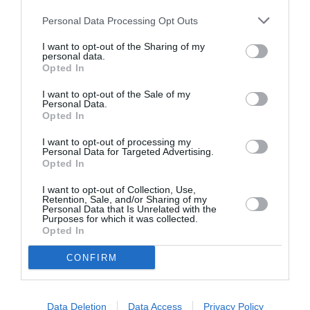
Personal Data Processing Opt Outs
Σχετικά Άρθρα
I want to opt-out of the Sharing of my
personal data.
Opted In
I want to opt-out of the Sale of my
Personal Data.
Opted In
I want to opt-out of processing my
Εισπράξεις πάνω
Η νέα ταινία
Personal Data for Targeted Advertising.
από 1 δισ. δολάρια
“Without Blood” της
Opted In
για το “Spider-Man:
Αντζελίνα Τζολί θα
Brand New Day”
κάνει πρεμιέρα τον
I want to opt-out of Collection, Use,
Σεπτέμβριο
Retention, Sale, and/or Sharing of my
Personal Data that Is Unrelated with the
Purposes for which it was collected.
Opted In
CONFIRM
Data Deletion
Data Access
Privacy Policy
Οι ταινίες που θα
Αύγουστος 2026 στο