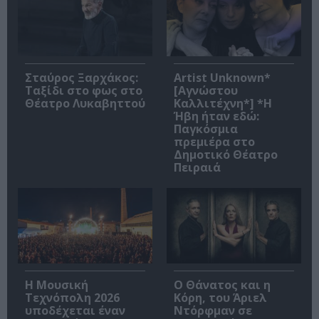
Σταύρος Ξαρχάκος:
Artist Unknown*
Ταξίδι στο φως στο
[Αγνώστου
Θέατρο Λυκαβηττού
Καλλιτέχνη*] *Η
Ήβη ήταν εδώ:
Παγκόσμια
πρεμιέρα στο
Δημοτικό Θέατρο
Πειραιά
Η Μουσική
Ο Θάνατος και η
Τεχνόπολη 2026
Κόρη, του Άριελ
υποδέχεται έναν
Ντόρφμαν σε