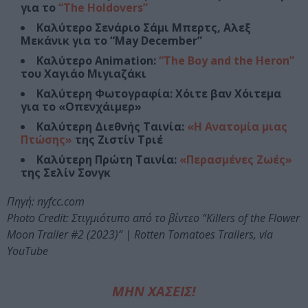
για το
“The Holdovers”
Καλύτερο Σενάριο Σάμι Μπερτς, Αλεξ
Μεκάνικ για το “May December”
Καλύτερο Animation:
“The Boy and the Heron”
του Χαγιάο Μιγιαζάκι
Καλύτερη Φωτογραφία: Χόιτε βαν Χόιτεμα
για το «Οπενχάιμερ»
Καλύτερη Διεθνής Ταινία:
«Η Ανατομία μιας
Πτώσης»
της Ζιστίν Τριέ
Καλύτερη Πρώτη Ταινία:
«Περασμένες Ζωές»
της Σελίν Σονγκ
Πηγή: nyfcc.com
Photo Credit: Στιγμιότυπο από το βίντεο “Killers of the Flower
Moon Trailer #2 (2023)” | Rotten Tomatoes Trailers, via
YouTube
ΜΗΝ ΧΑΣΕΙΣ!