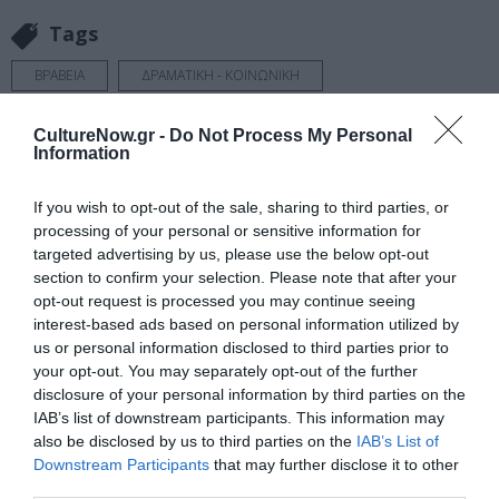
Tags
ΒΡΑΒΕΙΑ
ΔΡΑΜΑΤΙΚΗ - ΚΟΙΝΩΝΙΚΗ
ΚΩΜΩΔΙΑ - ΚΟΜΕΝΤΙ
ΜΑΡΤΙΝ ΣΚΟΡΣΕΖΕ
CultureNow.gr -
Do Not Process My Personal
ΞΕΝΕΣ ΤΑΙΝΙΕΣ
ΦΑΝΤΑΣΙΑΣ - ANIMATION
Information
If you wish to opt-out of the sale, sharing to third parties, or
Newsletter
processing of your personal or sensitive information for
Κάθε βδομάδα στο e-mail σας τα τελευταία νέα για
targeted advertising by us, please use the below opt-out
την Τέχνη και τον Πολιτισμό!
section to confirm your selection. Please note that after your
opt-out request is processed you may continue seeing
interest-based ads based on personal information utilized by
us or personal information disclosed to third parties prior to
your opt-out. You may separately opt-out of the further
disclosure of your personal information by third parties on the
Ακολουθήστε το Culturenow.gr
IAB’s list of downstream participants. This information may
also be disclosed by us to third parties on the
IAB’s List of
Downstream Participants
that may further disclose it to other
third parties.