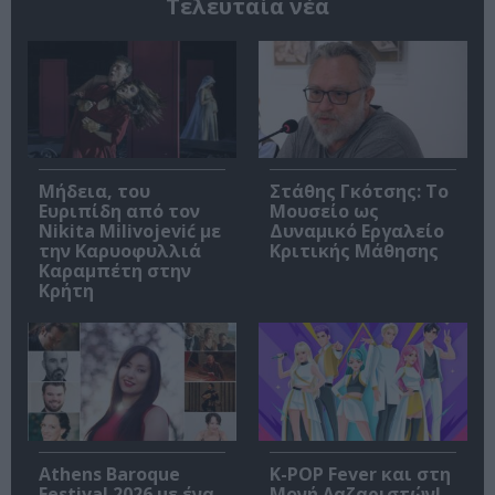
Τελευταία νέα
Μήδεια, του
Στάθης Γκότσης: Το
Ευριπίδη από τον
Μουσείο ως
Nikita Milivojević με
Δυναμικό Εργαλείο
την Καρυοφυλλιά
Κριτικής Μάθησης
Καραμπέτη στην
Κρήτη
Athens Baroque
K-POP Fever και στη
Festival 2026 με ένα
Μονή Λαζαριστών!