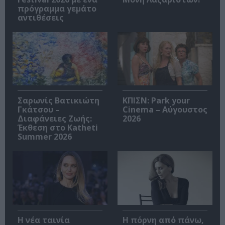
πρόγραμμα γεμάτο
αντιθέσεις
Σαρωνίς Βατικιώτη
ΚΠΙΣΝ: Park your
Γκάτσου –
Cinema – Αύγουστος
Διαφάνειες Ζωής:
2026
Έκθεση στο Katheti
Summer 2026
Η νέα ταινία
Η πόρνη από πάνω,