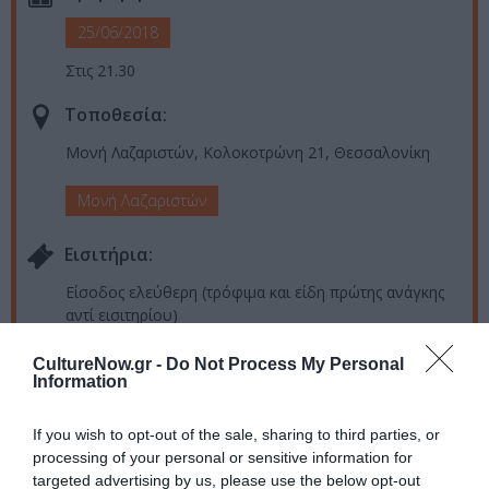
25/06/2018
Στις 21.30
Τοποθεσία:
Μονή Λαζαριστών, Κολοκοτρώνη 21, Θεσσαλονίκη
Μονή Λαζαριστών
Eισιτήρια:
Είσοδος ελεύθερη (τρόφιμα και είδη πρώτης ανάγκης
αντί εισιτηρίου)
Προπώληση:
CultureNow.gr -
Do Not Process My Personal
Information
www.kepo.gr
If you wish to opt-out of the sale, sharing to third parties, or
Ακολουθήστε το Culturenow.gr στο
Google News
και
processing of your personal or sensitive information for
targeted advertising by us, please use the below opt-out
μάθετε πρώτοι όλες τις ειδήσεις