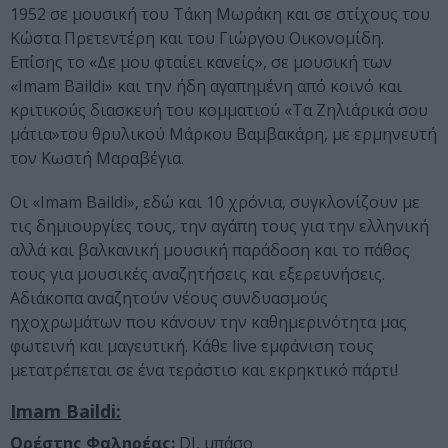
1952 σε μουσική του Τάκη Μωράκη και σε στίχους του
Κώστα Πρετεντέρη και του Γιώργου Οικονομίδη.
Επίσης το «Δε μου φταίει κανείς», σε μουσική των
«Imam Baildi» και την ήδη αγαπημένη από κοινό και
κριτικούς διασκευή του κομματιού «Τα Ζηλιάρικά σου
μάτια»του θρυλικού Μάρκου Βαμβακάρη, με ερμηνευτή
τον Κωστή Μαραβέγια.
Οι «Imam Baildi», εδώ και 10 χρόνια, συγκλονίζουν με
τις δημιουργίες τους, την αγάπη τους για την ελληνική
αλλά και βαλκανική μουσική παράδοση και το πάθος
τους για μουσικές αναζητήσεις και εξερευνήσεις.
Αδιάκοπα αναζητούν νέους συνδυασμούς
ηχοχρωμάτων που κάνουν την καθημερινότητα μας
φωτεινή και μαγευτική. Κάθε live εμφάνιση τους
μετατρέπεται σε ένα τεράστιο και εκρηκτικό πάρτι!
Imam Baildi:
Ορέστης Φαληρέας:
DJ, μπάσο