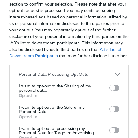
section to confirm your selection. Please note that after your
opt-out request is processed you may continue seeing
Δείτε όλα τα
τελευταία νέα
για την Τέχνη και τον
interest-based ads based on personal information utilized by
Πολιτισμό στο
Culturenow.gr
us or personal information disclosed to third parties prior to
your opt-out. You may separately opt-out of the further
Νέοι Διαγωνισμοί
❯
disclosure of your personal information by third parties on the
IAB’s list of downstream participants. This information may
also be disclosed by us to third parties on the
IAB’s List of
Tags
Downstream Participants
that may further disclose it to other
third parties.
IMAM BAILDI (ΙΜΑΜ ΜΠΑΪΛΝΤΙ)
POP - ROCK - ALTERNATIVE
ΕΝΤΕΧΝΟ - ΛΑΪΚΟ - ΠΑΡΑΔΟΣΙΑΚΗ
Personal Data Processing Opt Outs
ΚΑΛΟΚΑΙΡΙΝΕΣ ΣΥΝΑΥΛΙΕΣ
ΣΥΝΑΥΛΙΕΣ 2018
I want to opt-out of the Sharing of my
personal data.
Opted In
Newsletter
I want to opt-out of the Sale of my
Κάθε βδομάδα στο e-mail σας τα τελευταία νέα για
Personal Data.
Opted In
την Τέχνη και τον Πολιτισμό!
I want to opt-out of processing my
Personal Data for Targeted Advertising.
Opted In