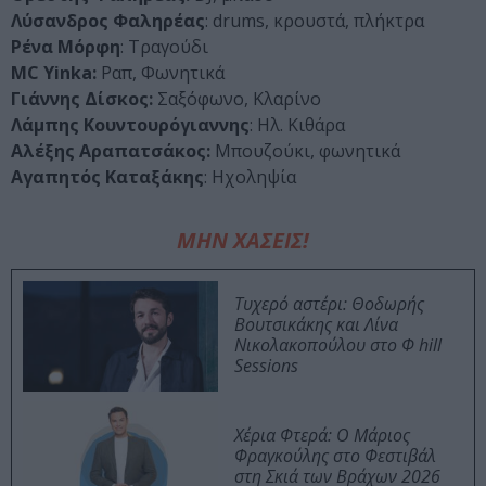
Λύσανδρος Φαληρέας
: drums, κρουστά, πλήκτρα
Ρένα Μόρφη
: Τραγούδι
MC Yinka:
Ραπ, Φωνητικά
Γιάννης Δίσκος:
Σαξόφωνο, Κλαρίνο
Λάμπης Κουντουρόγιαννης
: Ηλ. Κιθάρα
Αλέξης Αραπατσάκος:
Μπουζούκι, φωνητικά
Αγαπητός Καταξάκης
: Ηχοληψία
ΜΗΝ ΧΑΣΕΙΣ!
Τυχερό αστέρι: Θοδωρής
Βουτσικάκης και Λίνα
Νικολακοπούλου στο Φ hill
Sessions
Χέρια Φτερά: Ο Μάριος
Φραγκούλης στο Φεστιβάλ
στη Σκιά των Βράχων 2026