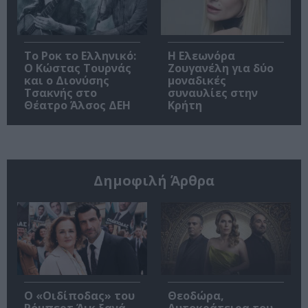
Το Ροκ το Ελληνικό:
Η Ελεωνόρα
Ο Κώστας Τουρνάς
Ζουγανέλη για δύο
και ο Διονύσης
μοναδικές
Τσακνής στο
συναυλίες στην
Θέατρο Άλσος ΔΕΗ
Κρήτη
Δημοφιλή Άρθρα
O «Οιδίποδας» του
Θεοδώρα,