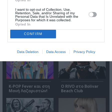
I want to opt-out of Collection, Use,
Retention, Sale, and/or Sharing of my
Ακολουθήστε το Culturenow.gr
Personal Data that Is Unrelated with the
Purposes for which it was collected.
Opted In
CONFIRM
Σχετικά Άρθρα
Data Deletion
Data Access
Privacy Policy
K-POP Fever και στη
Ο RIVO στο Bolivar
Μονή Λαζαριστών!
Beach Club