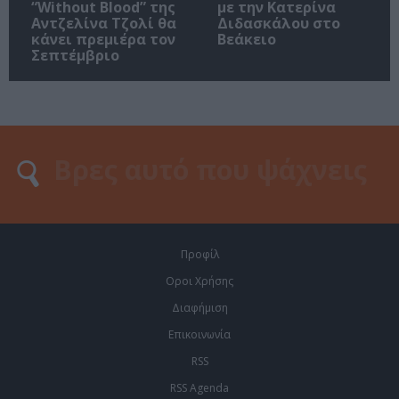
“Without Blood” της
με την Κατερίνα
Αντζελίνα Τζολί θα
Διδασκάλου στο
κάνει πρεμιέρα τον
Βεάκειο
Σεπτέμβριο
Προφίλ
Οροι Χρήσης
Διαφήμιση
Επικοινωνία
RSS
RSS Agenda