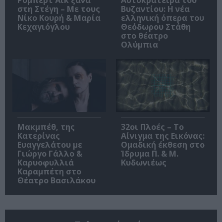
Ρόμπερτ Άικ ξανά
Αυτοκράτειρα του
στη Στέγη – Με τους
Βυζαντίου: Η νέα
Νίκο Κουρή & Μαρία
ελληνική όπερα του
Κεχαγιόγλου
Θεόδωρου Στάθη
στο θέατρο
Ολύμπια
Μακμπέθ, της
32οι Πλοές – Το
Κατερίνας
Αίνιγμα της Εικόνας:
Ευαγγελάτου με
Ομαδική έκθεση στο
Γιώργο Γάλλο &
Ίδρυμα Π. & Μ.
Καρυοφυλλιά
Κυδωνιέως
Καραμπέτη στο
Θέατρο Βασιλάκου