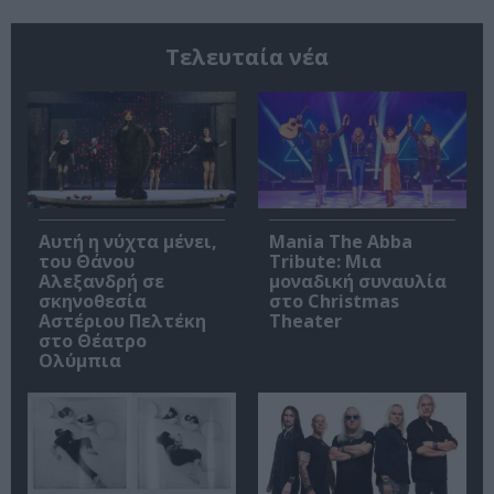
Τελευταία νέα
Αυτή η νύχτα μένει,
Mania The Abba
του Θάνου
Tribute: Μια
Αλεξανδρή σε
μοναδική συναυλία
σκηνοθεσία
στο Christmas
Αστέριου Πελτέκη
Theater
στο Θέατρο
Ολύμπια