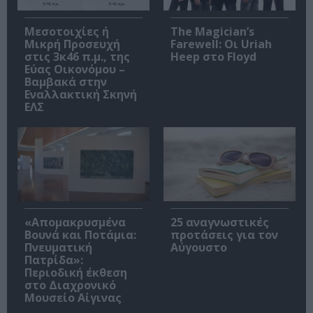
Μεσοτοιχίες ή
The Magician’s
Μικρή Προσευχή
Farewell: Οι Uriah
στις 3κ46 π.μ., της
Heep στο Floyd
Εύας Οικονόμου –
Βαμβακά στην
Εναλλακτική Σκηνή
ΕΛΣ
«Απομακρυσμένα
25 αναγνωστικές
Βουνά και Ποτάμια:
προτάσεις για τον
Πνευματική
Αύγουστο
Πατρίδα»:
Περιοδική έκθεση
στο Διαχρονικό
Μουσείο Αίγινας