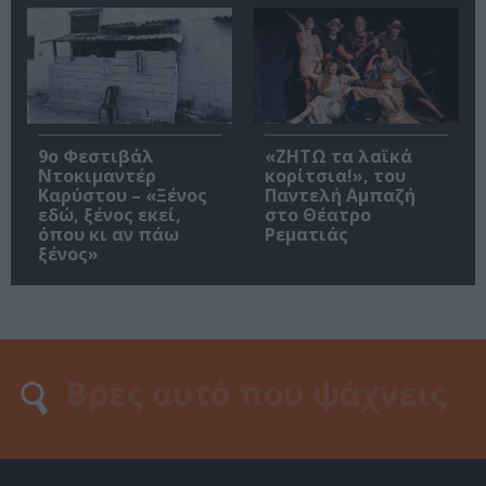
9ο Φεστιβάλ
«ΖΗΤΩ τα λαϊκά
Ντοκιμαντέρ
κορίτσια!», του
Καρύστου – «Ξένος
Παντελή Αμπαζή
εδώ, ξένος εκεί,
στο Θέατρο
όπου κι αν πάω
Ρεματιάς
ξένος»