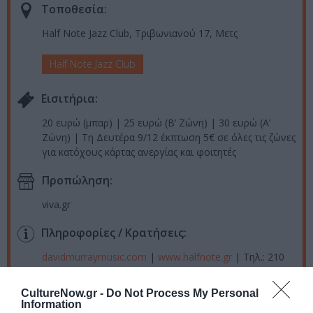
Τοποθεσία:
Half Note Jazz Club, Τριβωνιανού 17, Μετς
Half Note Jazz Club
Eισιτήρια:
20 ευρώ (μπαρ) | 25 ευρώ (Β’ Ζώνη) | 30 ευρώ (Α’
Ζώνη) | Τη Δευτέρα 9/12 έκπτωση 5€ σε όλες τις ζώνες
για κατόχους κάρτας ανεργίας και φοιτητές
Προπώληση:
viva.gr
Πληροφορίες / Κρατήσεις:
davidmurraymusic.com
|
www.halfnote.gr
| Τηλ.: 210
9213310
CultureNow.gr -
Do Not Process My Personal
Information
Ακολουθήστε το Culturenow.gr στο
Google News
και