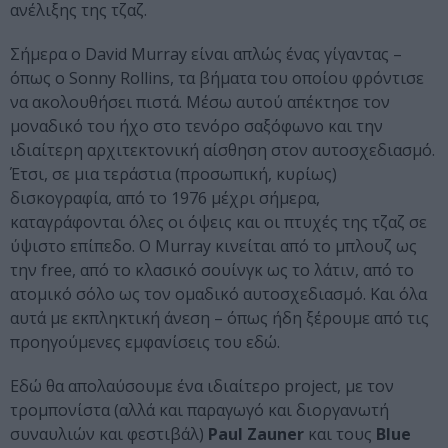
ανέλιξης της τζαζ.
Σήμερα ο David Murray είναι απλώς ένας γίγαντας –
όπως ο Sonny Rollins, τα βήματα του οποίου φρόντισε
να ακολουθήσει πιστά. Μέσω αυτού απέκτησε τον
μοναδικό του ήχο στο τενόρο σαξόφωνο και την
ιδιαίτερη αρχιτεκτονική αίσθηση στον αυτοσχεδιασμό.
Έτσι, σε μια τεράστια (προσωπική, κυρίως)
δισκογραφία, από το 1976 μέχρι σήμερα,
καταγράφονται όλες οι όψεις και οι πτυχές της τζαζ σε
ύψιστο επίπεδο. Ο Murray κινείται από το μπλουζ ως
την free, από το κλασικό σουίνγκ ως το λάτιν, από το
ατομικό σόλο ως τον ομαδικό αυτοσχεδιασμό. Και όλα
αυτά με εκπληκτική άνεση – όπως ήδη ξέρουμε από τις
προηγούμενες εμφανίσεις του εδώ.
Εδώ θα απολαύσουμε ένα ιδιαίτερο project, με τον
τρομπονίστα (αλλά και παραγωγό και διοργανωτή
συναυλιών και φεστιβάλ)
Paul Zauner
και τους
Blue