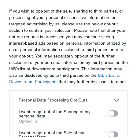
μάθετε πρώτοι όλες τις ειδήσεις
If you wish to opt-out of the sale, sharing to third parties, or
processing of your personal or sensitive information for
Δείτε όλα τα
τελευταία νέα
για την Τέχνη και τον
targeted advertising by us, please use the below opt-out
Πολιτισμό στο
Culturenow.gr
section to confirm your selection. Please note that after your
opt-out request is processed you may continue seeing
Νέοι Διαγωνισμοί
❯
interest-based ads based on personal information utilized by
us or personal information disclosed to third parties prior to
your opt-out. You may separately opt-out of the further
Tags
disclosure of your personal information by third parties on the
IAB’s list of downstream participants. This information may
HALF NOTE JAZZ CLUB
JAZZ - BLUES - ETHNIC
also be disclosed by us to third parties on the
IAB’s List of
ΣΥΝΑΥΛΙΕΣ 2019
Downstream Participants
that may further disclose it to other
third parties.
Newsletter
Personal Data Processing Opt Outs
Κάθε βδομάδα στο e-mail σας τα τελευταία νέα για
I want to opt-out of the Sharing of my
την Τέχνη και τον Πολιτισμό!
personal data.
Opted In
I want to opt-out of the Sale of my
Personal Data.