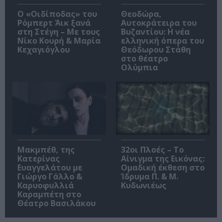
O «Οιδίποδας» του
Θεοδώρα,
Ρόμπερτ Άικ ξανά
Αυτοκράτειρα του
στη Στέγη – Με τους
Βυζαντίου: Η νέα
Νίκο Κουρή & Μαρία
ελληνική όπερα του
Κεχαγιόγλου
Θεόδωρου Στάθη
στο θέατρο
Ολύμπια
Μακμπέθ, της
32οι Πλοές – Το
Κατερίνας
Αίνιγμα της Εικόνας:
Ευαγγελάτου με
Ομαδική έκθεση στο
Γιώργο Γάλλο &
Ίδρυμα Π. & Μ.
Καρυοφυλλιά
Κυδωνιέως
Καραμπέτη στο
Θέατρο Βασιλάκου