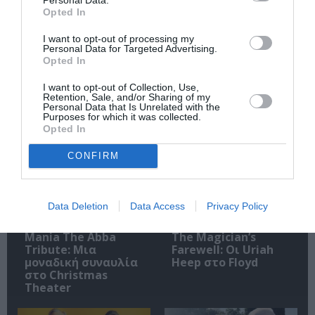
Opted In
Ακολουθήστε το Culturenow.gr
I want to opt-out of processing my
Personal Data for Targeted Advertising.
Opted In
I want to opt-out of Collection, Use,
Retention, Sale, and/or Sharing of my
Personal Data that Is Unrelated with the
Σχετικά Άρθρα
Purposes for which it was collected.
Opted In
CONFIRM
Data Deletion
Data Access
Privacy Policy
Mania The Abba
The Magician’s
Tribute: Μια
Farewell: Οι Uriah
μοναδική συναυλία
Heep στο Floyd
στο Christmas
Theater