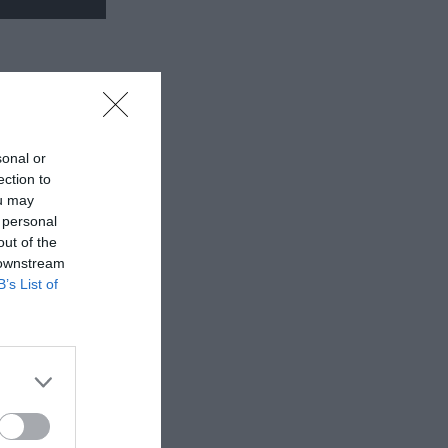
 εδώ!
❯
sonal or
ection to
ou may
 personal
out of the
 downstream
B’s List of