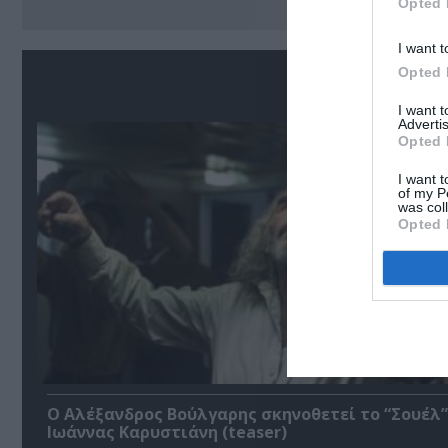
Opted 
I want t
Opted 
Σ
I want 
Advertis
Opted 
I want t
of my P
was col
Opted 
Ο Αλέξανδρος Βούλγαρης σκηνοθετεί το “Σουέλ”
Ιωάννας Καρυστιάνη (teaser)