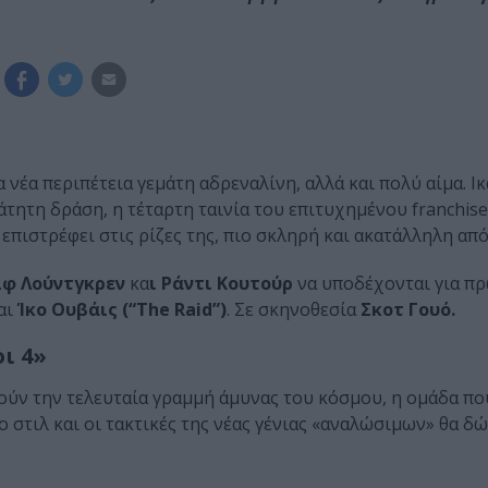
 νέα περιπέτεια γεμάτη αδρεναλίνη, αλλά και πολύ αίμα. 
μάτητη δράση, η τέταρτη ταινία του επιτυχημένου franchis
επιστρέφει στις ρίζες της, πιο σκληρή και ακατάλληλη από
λφ Λούντγκρεν
κα
ι Ράντι Κουτούρ
να υποδέχονται για π
αι
Ίκο Ουβάις (“The Raid”)
. Σε σκηνοθεσία
Σκοτ Γουό.
ι 4»
λούν την τελευταία γραμμή άμυνας του κόσμου, η ομάδα πο
ο στιλ και οι τακτικές της νέας γένιας «αναλώσιμων» θα δ