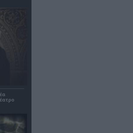
έα
θέατρο