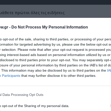
μάθετε πρώτοι όλες τις ειδήσεις
ολιτισμό στο
Culturenow.gr
w.gr -
Do Not Process My Personal Information
r
Δες
to opt-out of the sale, sharing to third parties, or processing of your per
formation for targeted advertising by us, please use the below opt-out s
r selection. Please note that after your opt-out request is processed y
eing interest-based ads based on personal information utilized by us or
disclosed to third parties prior to your opt-out. You may separately opt-
losure of your personal information by third parties on the IAB’s list of
. This information may also be disclosed by us to third parties on the
IA
Participants
that may further disclose it to other third parties.
νη και τον Πολιτισμό!
l Data Processing Opt Outs
λουθήστε το Culturenow.gr
o opt-out of the Sharing of my personal data.