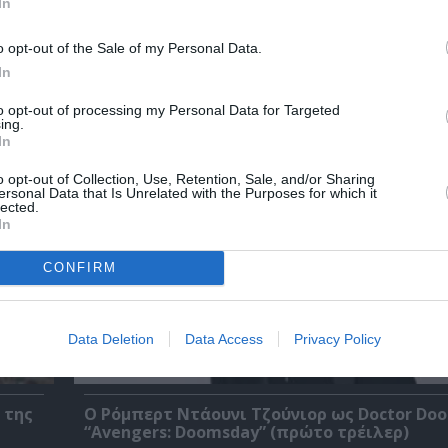
In
o opt-out of the Sale of my Personal Data.
In
χετικά Άρθρα
to opt-out of processing my Personal Data for Targeted
ing.
In
o opt-out of Collection, Use, Retention, Sale, and/or Sharing
ersonal Data that Is Unrelated with the Purposes for which it
lected.
In
CONFIRM
Data Deletion
Data Access
Privacy Policy
 της
Ο Ρόμπερτ Ντάουνι Τζούνιορ ως Doctor Do
“Avengers: Doomsday” (πρώτο τρέιλερ)