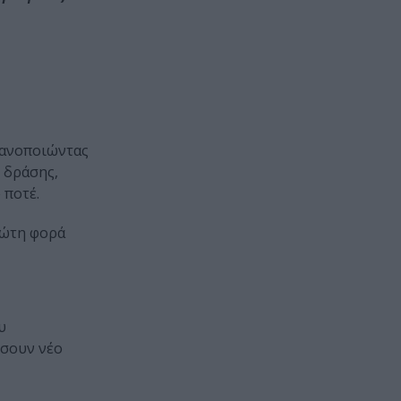
Ικανοποιώντας
e δράσης,
 ποτέ.
ρώτη φορά
υ
ώσουν νέο