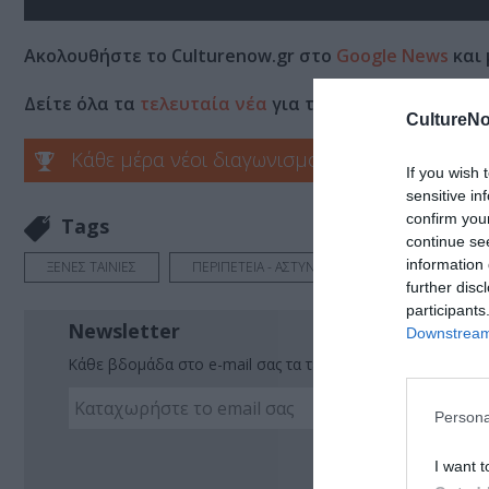
Ακολουθήστε το Culturenow.gr στο
Google News
και 
Δείτε όλα τα
τελευταία νέα
για την Τέχνη και τον Π
CultureNo
Κάθε μέρα νέοι διαγωνισμοί στο Culturenow.g
If you wish 
sensitive in
confirm you
Tags
continue se
information 
ΞΕΝΕΣ ΤΑΙΝΙΕΣ
ΠΕΡΙΠΕΤΕΙΑ - ΑΣΤΥΝΟΜΙΚΟ
further disc
participants
Newsletter
Downstream 
Κάθε βδομάδα στο e-mail σας τα τελευταία νέα για την Τέχ
Persona
Ακο
I want t