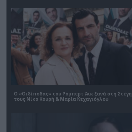
O «Οιδίποδας» του Ρόμπερτ Άικ ξανά στη Στέγη
τους Νίκο Κουρή & Μαρία Κεχαγιόγλου