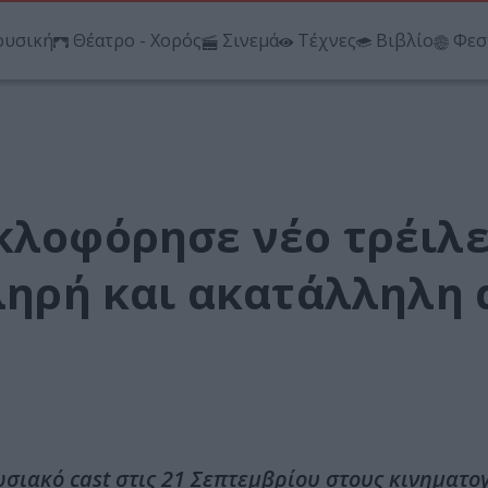
υσική
Θέατρο - Χορός
Σινεμά
Τέχνες
Βιβλίο
Φεσ
υκλοφόρησε νέο τρέιλ
κληρή και ακατάλληλη
ωσιακό cast στις 21 Σεπτεμβρίου στους κινηματ