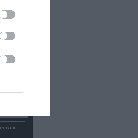
om στο