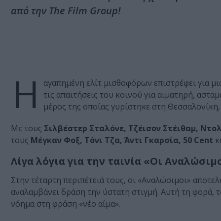
από την The Film Group!
Η
αγαπημένη ελίτ μισθοφόρων επιστρέφει για μια
τις απαιτήσεις του κοινού για αιματηρή, αστα
μέρος της οποίας γυρίστηκε στη Θεσσαλονίκη, 
Με τους
Σιλβέστερ Σταλόνε, Τζέισον Στέιθαμ, Ντο
τους
Μέγκαν Φοξ, Τόνι Τζα, Άντι Γκαρσία, 50 Cent
κ
Λίγα λόγια για την ταινία «Οι Αναλώσιμο
Στην τέταρτη περιπέτειά τους, οι «Αναλώσιμοι» αποτε
αναλαμβάνει δράση την ύστατη στιγμή. Αυτή τη φορά, τ
νόημα στη φράση «νέο αίμα».