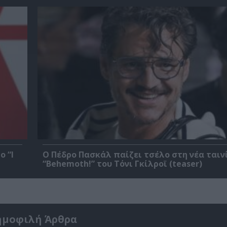
ο “I
Ο Πέδρο Πασκάλ παίζει τσέλο στη νέα ταιν
“Behemoth!” του Τόνι Γκίλροϊ (teaser)
ημοφιλή Άρθρα