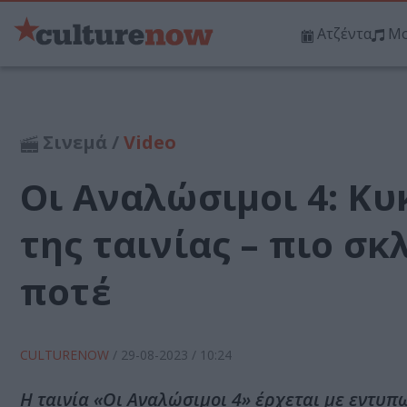
Ατζέντα
Μο
Σινεμά /
Video
Οι Αναλώσιμοι 4: Κ
της ταινίας – πιο σ
ποτέ
CULTURENOW
/
29-08-2023
/ 10:24
Η ταινία «Οι Αναλώσιμοι 4» έρχεται με εντυπ