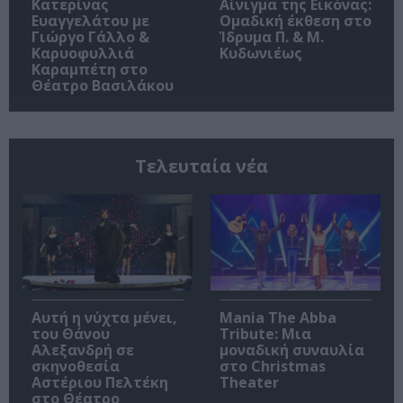
Κατερίνας
Αίνιγμα της Εικόνας:
Ευαγγελάτου με
Ομαδική έκθεση στο
Γιώργο Γάλλο &
Ίδρυμα Π. & Μ.
Καρυοφυλλιά
Κυδωνιέως
Καραμπέτη στο
Θέατρο Βασιλάκου
Τελευταία νέα
Αυτή η νύχτα μένει,
Mania The Abba
του Θάνου
Tribute: Μια
Αλεξανδρή σε
μοναδική συναυλία
σκηνοθεσία
στο Christmas
Αστέριου Πελτέκη
Theater
στο Θέατρο