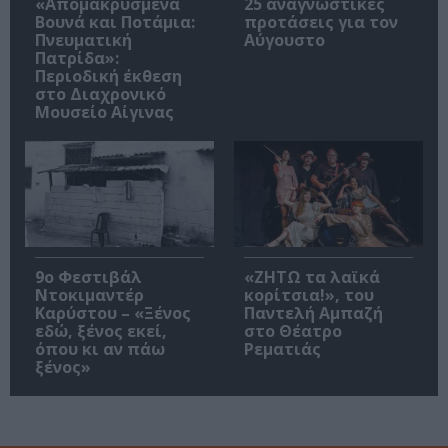
«Απομακρυσμένα
25 αναγνωστικές
Βουνά και Ποτάμια:
προτάσεις για τον
Πνευματική
Αύγουστο
Πατρίδα»:
Περιοδική έκθεση
στο Διαχρονικό
Μουσείο Αίγινας
9ο Φεστιβάλ
«ΖΗΤΩ τα λαϊκά
Ντοκιμαντέρ
κορίτσια!», του
Καρύστου – «Ξένος
Παντελή Αμπαζή
εδώ, ξένος εκεί,
στο Θέατρο
όπου κι αν πάω
Ρεματιάς
ξένος»