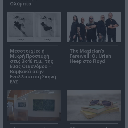
Ολύμπια
Μεσοτοιχίες ή
The Magician’s
Μικρή Προσευχή
Farewell: Οι Uriah
στις 3κ46 π.μ., της
Heep στο Floyd
Εύας Οικονόμου –
Βαμβακά στην
Εναλλακτική Σκηνή
ΕΛΣ