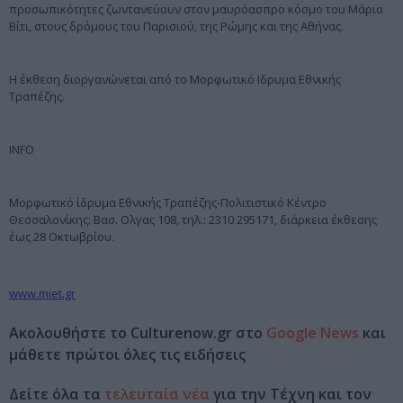
προσωπικότητες ζωντανεύουν στον μαυρόασπρο κόσμο του Μάριο
Βίτι, στους δρόμους του Παρισιού, της Ρώμης και της Αθήνας.
Η έκθεση διοργανώνεται από το Μορφωτικό Ιδρυμα Εθνικής
Τραπέζης.
INFO
Μορφωτικό ίδρυμα Εθνικής Τραπέζης-Πολιτιστικό Κέντρο
Θεσσαλονίκης: Βασ. Ολγας 108, τηλ.: 2310 295171, διάρκεια έκθεσης
έως 28 Οκτωβρίου.
www.miet.gr
Ακολουθήστε το Culturenow.gr στο
Google News
και
μάθετε πρώτοι όλες τις ειδήσεις
Δείτε όλα τα
τελευταία νέα
για την Τέχνη και τον