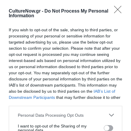
Πολιτισμό στο
Culturenow.gr
CultureNow.gr -
Do Not Process My Personal
Information
Νέοι Διαγωνισμοί
❯
If you wish to opt-out of the sale, sharing to third parties, or
Newsletter
processing of your personal or sensitive information for
targeted advertising by us, please use the below opt-out
Κάθε βδομάδα στο e-mail σας τα τελευταία νέα για
section to confirm your selection. Please note that after your
την Τέχνη και τον Πολιτισμό!
opt-out request is processed you may continue seeing
interest-based ads based on personal information utilized by
us or personal information disclosed to third parties prior to
your opt-out. You may separately opt-out of the further
disclosure of your personal information by third parties on the
IAB’s list of downstream participants. This information may
Ακολουθήστε το Culturenow.gr
also be disclosed by us to third parties on the
IAB’s List of
Downstream Participants
that may further disclose it to other
third parties.
Personal Data Processing Opt Outs
I want to opt-out of the Sharing of my
Δημοφιλή Άρθρα
personal data.