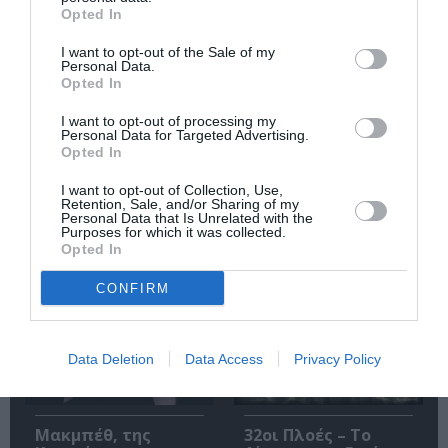
Opted In
I want to opt-out of the Sale of my
Personal Data.
Opted In
I want to opt-out of processing my
Personal Data for Targeted Advertising.
Opted In
O «Οιδίποδας» του
Θεοδώρα,
Ρόμπερτ Άικ ξανά
Αυτοκράτειρα του
I want to opt-out of Collection, Use,
στη Στέγη – Με τους
Βυζαντίου: Η νέα
Retention, Sale, and/or Sharing of my
Νίκο Κουρή & Μαρία
ελληνική όπερα του
Personal Data that Is Unrelated with the
Κεχαγιόγλου
Θεόδωρου Στάθη
Purposes for which it was collected.
στο θέατρο
Opted In
Ολύμπια
CONFIRM
Data Deletion
Data Access
Privacy Policy
Μακμπέθ, της
32οι Πλοές – Το