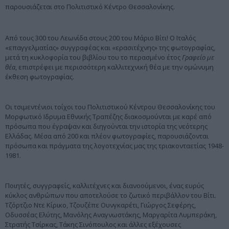
παρουσιάζεται στο Πολιτιστικό Κέντρο Θεσσαλονίκης.
Από τους 300 του Λεωνίδα στους 200 του Μάριο Βίτι! Ο Ιταλός
«επαγγελματίας» συγγραφέας και «ερασιτέχνης» της φωτογραφίας,
μετά τη κυκλοφορία του βιβλίου του το περασμένο έτος
Γραφείο με
θέα
, επιστρέφει με περισσότερη καλλιτεχνική θέα με την ομώνυμη
έκθεση φωτογραφίας.
Οι τσιμεντένιοι τοίχοι του Πολιτιστικού Κέντρου Θεσσαλονίκης του
Μορφωτικό Ιδρυμα Εθνικής Τραπέζης διακοσμούνται με καρέ από
πρόσωπα που έγραψαν και διηγούνται την ιστορία της νεότερης
Ελλάδας. Μέσα από 200 και πλέον φωτογραφίες, παρουσιάζονται
πρόσωπα και πράγματα της λογοτεχνίας μας της τριακονταετίας 1948-
1981.
Ποιητές, συγγραφείς, καλλιτέχνες και διανοούμενοι, ένας ευρύς
κύκλος ανθρώπων που αποτελούσε το ζωτικό περιβάλλον του Βίτι.
Τζόρτζιο Ντε Κίρικο, Τζουζέπε Ουνγκαρέτι, Γιώργος Σεφέρης,
Οδυσσέας Ελύτης, Μανόλης Αναγνωστάκης, Μαργαρίτα Λυμπεράκη,
Στρατής Τσίρκας, Τάκης Σινόπουλος και άλλες εξέχουσες